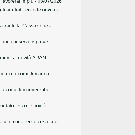
 lavorerai in più
- 08/07/2026
i arretrati: ecco le novità
-
sacranti: la Cassazione
-
e non conservi le prove
-
 domenica: novità ARAN
-
oro: ecco come funziona
-
 ecco come funzionerebbe
-
cordato: ecco le novità
-
ato in coda: ecco cosa fare
-