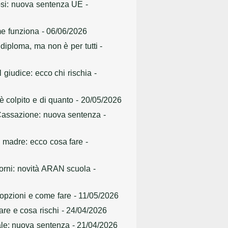
icosi: nuova sentenza UE
-
ome funziona
- 06/06/2026
 diploma, ma non è per tutti
-
 giudice: ecco chi rischia
-
è colpito e di quanto
- 20/05/2026
la Cassazione: nuova sentenza
-
ei madre: ecco cosa fare
-
giorni: novità ARAN scuola
-
e opzioni e come fare
- 11/05/2026
are e cosa rischi
- 24/04/2026
gale: nuova sentenza
- 21/04/2026