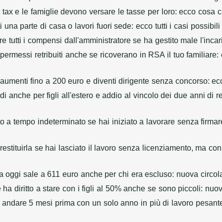
at tax e le famiglie devono versare le tasse per loro: ecco cosa c
i una parte di casa o lavori fuori sede: ecco tutti i casi possibi
ire tutti i compensi dall'amministratore se ha gestito male l'inc
ermessi retribuiti anche se ricoverano in RSA il tuo familiare:
o aumenti fino a 200 euro e diventi dirigente senza concorso: ec
di anche per figli all'estero e addio al vincolo dei due anni di 
atto a tempo indeterminato se hai iniziato a lavorare senza firm
estituirla se hai lasciato il lavoro senza licenziamento, ma c
da oggi sale a 611 euro anche per chi era escluso: nuova circo
ha diritto a stare con i figli al 50% anche se sono piccoli: nuo
i andare 5 mesi prima con un solo anno in più di lavoro pesant