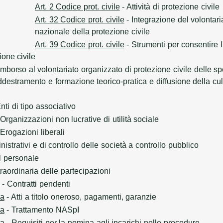
Art. 2 Codice prot. civile
- Attività di protezione civile
Art. 32 Codice prot. civile
- Integrazione del volontari
nazionale della protezione civile
Art. 39 Codice prot. civile
- Strumenti per consentire l
zione civile
mborso al volontariato organizzato di protezione civile delle spe
destramento e formazione teorico-pratica e diffusione della cu
nti di tipo associativo
Organizzazioni non lucrative di utilità sociale
Erogazioni liberali
strativi e di controllo delle società a controllo pubblico
l personale
raordinaria delle partecipazioni
- Contratti pendenti
sa
- Atti a titolo oneroso, pagamenti, garanzie
sa
- Trattamento NASpI
sa
- Requisiti per la nomina agli incarichi nelle procedure