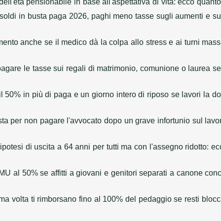
dell'età pensionabile in base all'aspettativa di vita: ecco quanto
 soldi in busta paga 2026, paghi meno tasse sugli aumenti e sugl
cimento anche se il medico dà la colpa allo stress e ai turni mas
i pagare le tasse sui regali di matrimonio, comunione o laurea s
 il 50% in più di paga e un giorno intero di riposo se lavori la
osta per non pagare l'avvocato dopo un grave infortunio sul lav
'ipotesi di uscita a 64 anni per tutti ma con l'assegno ridotto:
IMU al 50% se affitti a giovani e genitori separati a canone con
ima volta ti rimborsano fino al 100% del pedaggio se resti blocc