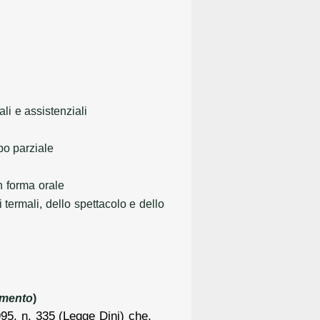
li e assistenziali
po parziale
n forma orale
i termali, dello spettacolo e dello
imento
)
995, n. 335 (Legge Dini) che,