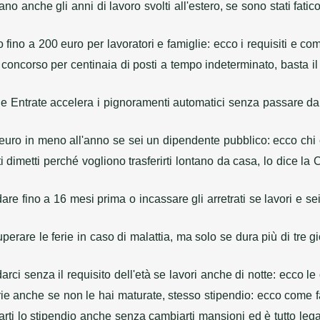
no anche gli anni di lavoro svolti all'estero, se sono stati fat
 fino a 200 euro per lavoratori e famiglie: ecco i requisiti e c
concorso per centinaia di posti a tempo indeterminato, basta il
le Entrate accelera i pignoramenti automatici senza passare dal
 euro in meno all'anno se sei un dipendente pubblico: ecco chi 
i dimetti perché vogliono trasferirti lontano da casa, lo dice 
are fino a 16 mesi prima o incassare gli arretrati se lavori e s
perare le ferie in caso di malattia, ma solo se dura più di tre 
rci senza il requisito dell'età se lavori anche di notte: ecco l
rie anche se non le hai maturate, stesso stipendio: ecco come f
arti lo stipendio anche senza cambiarti mansioni ed è tutto le