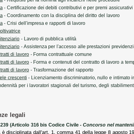
sa
- Certificazione dei debiti contributivi e per premi assicurativi
sa
- Coordinamento con la disciplina del diritto del lavoro
sa
- Crisi dell'impresa e rapporti di lavoro
oltivatrice
itenziario
- Lavoro di pubblica utilità
itenziario
- Assistenza per l'accesso alle prestazioni previdenzia
ratti di lavoro
- Forma contrattuale comune
ratti di lavoro
- Forma e contenuti del contratto di lavoro a tem
ratti di lavoro
- Trasformazione del rapporto
tele crescenti
- Licenziamento discriminatorio, nullo e intimato i
ndennità per i lavoratori stagionali del turismo, degli stabiliment
nze legali
39 (Articolo 316 bis Codice Civile -
Concorso nel manten
à è disciplinata dall'art. 1, comma 41 della legge 8 agosto 1