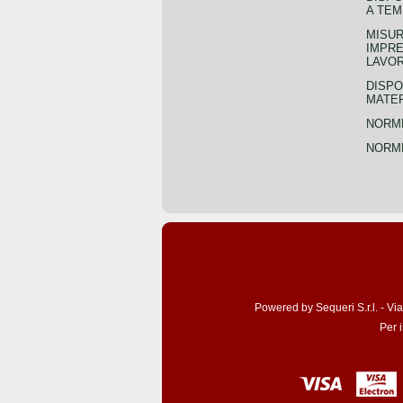
A TEM
MISUR
IMPRE
LAVOR
DISPO
MATER
NORME
NORME
Powered by Sequeri S.r.l. - Vi
Per 