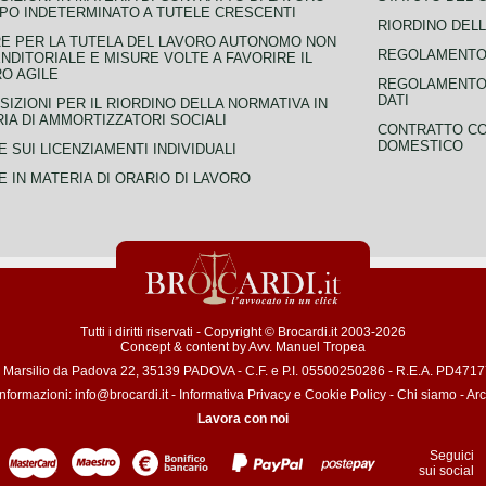
PO INDETERMINATO A TUTELE CRESCENTI
RIORDINO DELL
E PER LA TUTELA DEL LAVORO AUTONOMO NON
REGOLAMENTO 
NDITORIALE E MISURE VOLTE A FAVORIRE IL
O AGILE
REGOLAMENTO 
DATI
SIZIONI PER IL RIORDINO DELLA NORMATIVA IN
IA DI AMMORTIZZATORI SOCIALI
CONTRATTO CO
DOMESTICO
 SUI LICENZIAMENTI INDIVIDUALI
 IN MATERIA DI ORARIO DI LAVORO
Tutti i diritti riservati - Copyright © Brocardi.it 2003-2026
Concept & content by
Avv. Manuel Tropea
a Marsilio da Padova 22, 35139 PADOVA - C.F. e P.I. 05500250286 - R.E.A. PD471772
informazioni:
info@brocardi.it
-
Informativa Privacy
e
Cookie Policy
-
Chi siamo
-
Arc
Lavora con noi
Seguici
sui social