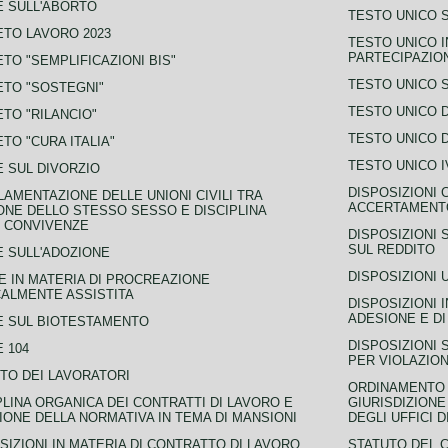
 SULL'ABORTO
TESTO UNICO S
TO LAVORO 2023
TESTO UNICO I
PARTECIPAZIO
TO "SEMPLIFICAZIONI BIS"
TESTO UNICO 
TO "SOSTEGNI"
TESTO UNICO D
TO "RILANCIO"
TESTO UNICO D
TO "CURA ITALIA"
TESTO UNICO I
 SUL DIVORZIO
DISPOSIZIONI 
AMENTAZIONE DELLE UNIONI CIVILI TRA
ACCERTAMENTO
NE DELLO STESSO SESSO E DISCIPLINA
 CONVIVENZE
DISPOSIZIONI 
SUL REDDITO
 SULL'ADOZIONE
DISPOSIZIONI 
 IN MATERIA DI PROCREAZIONE
ALMENTE ASSISTITA
DISPOSIZIONI 
ADESIONE E DI
E SUL BIOTESTAMENTO
DISPOSIZIONI 
 104
PER VIOLAZION
TO DEI LAVORATORI
ORDINAMENTO D
PLINA ORGANICA DEI CONTRATTI DI LAVORO E
GIURISDIZIONE
IONE DELLA NORMATIVA IN TEMA DI MANSIONI
DEGLI UFFICI 
SIZIONI IN MATERIA DI CONTRATTO DI LAVORO
STATUTO DEL 