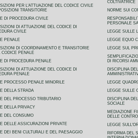
COLTIVATRICE
SIZIONI PER L'ATTUAZIONE DEL CODICE CIVILE
POSIZIONI TRANSITORIE
NORME SUI CO
E DI PROCEDURA CIVILE
RESPONSABILI
PERSONALE SA
SIZIONI DI ATTUAZIONE DEL CODICE DI
DURA CIVILE
LEGGE SULLE L
E PENALE
LEGGE EQUO 
SIZIONI DI COORDINAMENTO E TRANSITORIE
LEGGE SUL PR
L CODICE PENALE
SEMPLIFICAZIO
E DI PROCEDURA PENALE
DI RICORSI AM
SIZIONI DI ATTUAZIONE DEL CODICE DI
DISCIPLINA DE
EDURA PENALE
AMMINISTRATI
E PROCESSO PENALE MINORILE
LEGGE QUADRO
E DELLA STRADA
LEGGE SULLE 
E DEL PROCESSO TRIBUTARIO
DISCIPLINA DE
SOCIALE
E DELLA PRIVACY
MEDIAZIONE FI
CE DEL CONSUMO
DELLE CONTROV
E DELLE ASSICURAZIONI PRIVATE
LEGGE SULL'O
E DEI BENI CULTURALI E DEL PAESAGGIO
RIFORMA DEL S
INTERNAZIONA