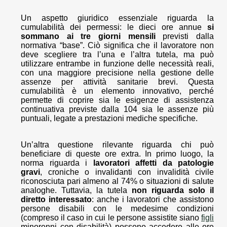
Un aspetto giuridico essenziale riguarda la
cumulabilità dei permessi: le dieci ore annue
si
sommano ai tre giorni mensili
previsti dalla
normativa “base”. Ciò significa che il lavoratore non
deve scegliere tra l’una e l’altra tutela, ma può
utilizzare entrambe in funzione delle necessità reali,
con una maggiore precisione nella gestione delle
assenze per attività sanitarie brevi. Questa
cumulabilità è un elemento innovativo, perché
permette di coprire sia le esigenze di assistenza
continuativa previste dalla 104 sia le assenze più
puntuali, legate a prestazioni mediche specifiche.
Un’altra questione rilevante riguarda chi può
beneficiare di queste ore extra. In primo luogo, la
norma riguarda i
lavoratori affetti da patologie
gravi
, croniche o invalidanti con invalidità civile
riconosciuta pari almeno al 74% o situazioni di salute
analoghe. Tuttavia, la tutela
non riguarda solo il
diretto interessato
: anche i lavoratori che assistono
persone disabili con le medesime condizioni
(compreso il caso in cui le persone assistite siano
figli
minorenni con disabilità) possono accedere alle ore