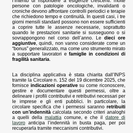
l’intento di rispondere a esigenze crescenti: molte
persone con patologie oncologiche, invalidanti o
croniche devono affrontare controlli periodici e terapie
che richiedono tempo e continuità. In questi casi, i tre
giorni mensili standard possono non essere sufficienti
a coprire tutte le assenze necessarie, soprattutto
quando le prestazioni sanitarie si susseguono o si
sovrappongono nel corso dell’anno. Le
dieci ore
aggiuntive
, quindi, non vanno considerate come un
“bonus” generalizzato, ma come uno strumento mirato
a supportare lavoratori e
famiglie in condizioni di
fragilità sanitaria
.
La disciplina applicativa è stata chiarita dall’INPS
tramite la Circolare n. 152 del 19 dicembre 2025, che
fornisce
indicazioni operative
su come riconoscere,
gestire e documentare questi permessi, oltre a
delineare i profili contributivi e retributivi necessari per
le imprese e gli enti pubblici. In particolare, la
circolare specifica che i permessi saranno
retribuiti
con un’indennità
calcolata secondo criteri analoghi
a quelli della
malattia
comune, e che il
datore di
lavoro
anticipa l’indennità in busta paga, per poi
recuperarla tramite meccanismi contributivi.