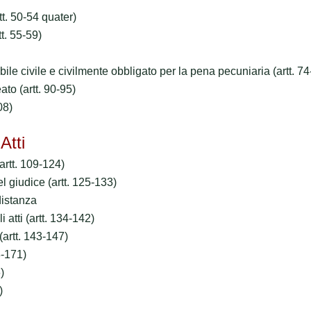
tt. 50-54 quater)
tt. 55-59)
abile civile e civilmente obbligato per la pena pecuniaria (artt. 74
ato (artt. 90-95)
08)
tti
(artt. 109-124)
el giudice (artt. 125-133)
distanza
 atti (artt. 134-142)
 (artt. 143-147)
8-171)
)
)