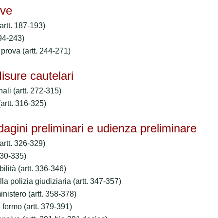
ve
(artt. 187-193)
194-243)
a prova (artt. 244-271)
ure cautelari
nali (artt. 272-315)
 (artt. 316-325)
ini preliminari e udienza preliminare
(artt. 326-329)
 330-335)
bilità (artt. 336-346)
ella polizia giudiziaria (artt. 347-357)
ministero (artt. 358-378)
e fermo (artt. 379-391)