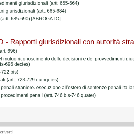
edimenti giurisdizionali (artt. 655-664)
gani giurisdizionali (artt. 665-684)
 (artt. 685-690)
[ABROGATO]
apporti giurisdizionali con autorità stra
art. 696)
 del mutuo riconoscimento delle decisioni e dei provvedimenti giud
bis-696 decies)
7-722 bis)
nali (artt. 723-729 quinquies)
e penali straniere. esecuzione all'estero di sentenze penali italia
i procedimenti penali (artt. 746 bis-746 quater)