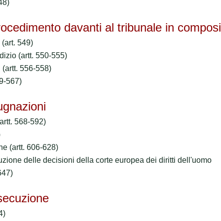
48)
edimento davanti al tribunale in composi
 (art. 549)
udizio (artt. 550-555)
i (artt. 556-558)
59-567)
gnazioni
(artt. 568-592)
)
ne (artt. 606-628)
cuzione delle decisioni della corte europea dei diritti dell'uomo
647)
ecuzione
4)