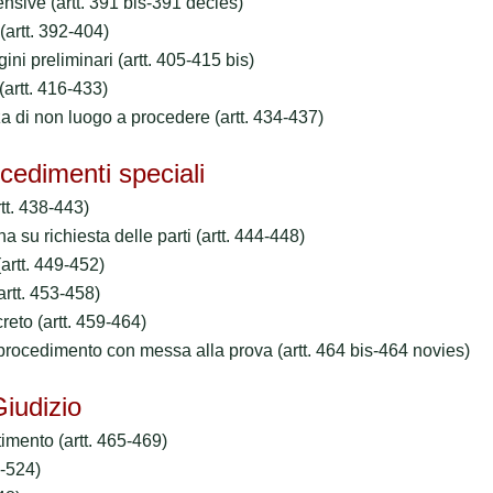
fensive (artt. 391 bis-391 decies)
 (artt. 392-404)
gini preliminari (artt. 405-415 bis)
(artt. 416-433)
a di non luogo a procedere (artt. 434-437)
edimenti speciali
rtt. 438-443)
na su richiesta delle parti (artt. 444-448)
 (artt. 449-452)
artt. 453-458)
reto (artt. 459-464)
 procedimento con messa alla prova (artt. 464 bis-464 novies)
iudizio
attimento (artt. 465-469)
0-524)