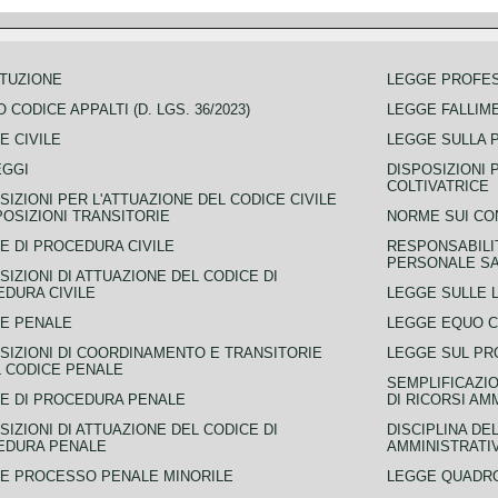
TUZIONE
LEGGE PROFE
 CODICE APPALTI (D. LGS. 36/2023)
LEGGE FALLIM
E CIVILE
LEGGE SULLA 
EGGI
DISPOSIZIONI 
COLTIVATRICE
SIZIONI PER L'ATTUAZIONE DEL CODICE CIVILE
POSIZIONI TRANSITORIE
NORME SUI CO
E DI PROCEDURA CIVILE
RESPONSABILI
PERSONALE SA
SIZIONI DI ATTUAZIONE DEL CODICE DI
DURA CIVILE
LEGGE SULLE L
E PENALE
LEGGE EQUO 
SIZIONI DI COORDINAMENTO E TRANSITORIE
LEGGE SUL PR
L CODICE PENALE
SEMPLIFICAZIO
E DI PROCEDURA PENALE
DI RICORSI AM
SIZIONI DI ATTUAZIONE DEL CODICE DI
DISCIPLINA DE
EDURA PENALE
AMMINISTRATI
E PROCESSO PENALE MINORILE
LEGGE QUADRO