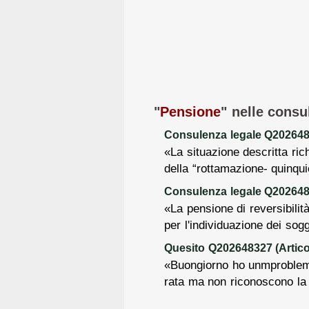
"
Pensione
" nelle consu
Consulenza legale Q20264832
«La situazione descritta ric
della “rottamazione- quinqui
Consulenza legale Q2026482
«La pensione di reversibilit
per l'individuazione dei sogge
Quesito Q202648327 (Articol
«Buongiorno ho unmproblema
rata ma non riconoscono la