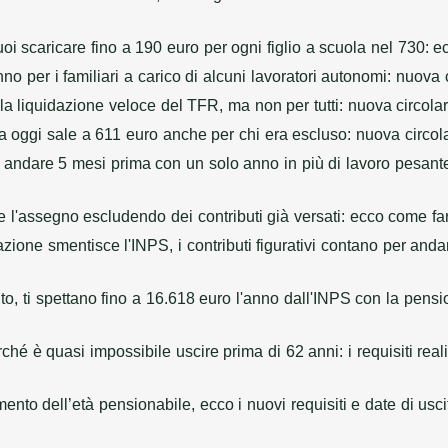
uoi scaricare fino a 190 euro per ogni figlio a scuola nel 730: e
no per i familiari a carico di alcuni lavoratori autonomi: nuova
o la liquidazione veloce del TFR, ma non per tutti: nuova circol
da oggi sale a 611 euro anche per chi era escluso: nuova circo
i andare 5 mesi prima con un solo anno in più di lavoro pesant
l'assegno escludendo dei contributi già versati: ecco come far
zione smentisce l'INPS, i contributi figurativi contano per and
 ti spettano fino a 16.618 euro l'anno dall'INPS con la pensio
hé è quasi impossibile uscire prima di 62 anni: i requisiti reali
umento dell’età pensionabile, ecco i nuovi requisiti e date di u