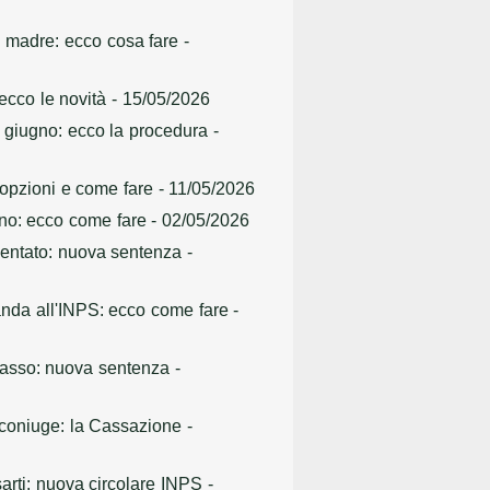
ei madre: ecco cosa fare
-
 ecco le novità
- 15/05/2026
2 giugno: ecco la procedura
-
e opzioni e come fare
- 11/05/2026
anno: ecco come fare
- 02/05/2026
umentato: nuova sentenza
-
anda all'INPS: ecco come fare
-
 basso: nuova sentenza
-
x coniuge: la Cassazione
-
sarti: nuova circolare INPS
-