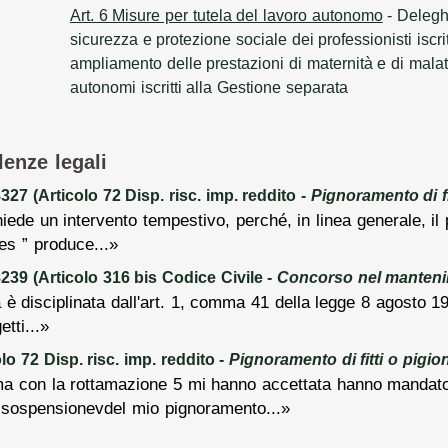
Art. 6 Misure per tutela del lavoro autonomo
- Delegh
sicurezza e protezione sociale dei professionisti iscritt
ampliamento delle prestazioni di maternità e di malatt
autonomi iscritti alla Gestione separata
lenze legali
7 (Articolo 72 Disp. risc. imp. reddito -
Pignoramento di fi
hiede un intervento tempestivo, perché, in linea generale, i
es ” produce...»
39 (Articolo 316 bis Codice Civile -
Concorso nel manten
à è disciplinata dall'art. 1, comma 41 della legge 8 agosto 1
tti...»
o 72 Disp. risc. imp. reddito -
Pignoramento di fitti o pigion
 con la rottamazione 5 mi hanno accettata hanno mandato i 
 sospensionevdel mio pignoramento...»