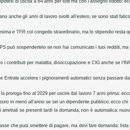
'ipotesi di uscita a 64 anni per tutti ma con l'assegno ridotto:
no anche gli anni di lavoro svolti all'estero, se sono stati fat
cesima e TFR col congedo straordinario, ma lo stipendio resta q
INPS può sospendertelo se non hai comunicato i tuoi redditi, m
no i contributi per malattia, disoccupazione e CIG anche se l'
le Entrate accelera i pignoramenti automatici senza passare dal
 la proroga fino al 2029 per uscire dal lavoro 7 anni prima: ecco
 euro in meno all'anno se sei un dipendente pubblico: ecco chi 
li arretrati se presenti tardi la domanda, non è automatica: nu
tasse che puoi smettere di pagare, ma devi fare domanda: lista