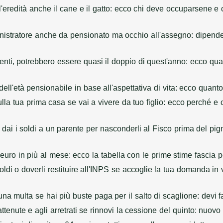
'eredità anche il cane e il gatto: ecco chi deve occuparsene e
nistratore anche da pensionato ma occhio all'assegno: dipen
enti, potrebbero essere quasi il doppio di quest'anno: ecco qua
dell'età pensionabile in base all'aspettativa di vita: ecco quanto
ulla tua prima casa se vai a vivere da tuo figlio: ecco perché e
o dai i soldi a un parente per nasconderli al Fisco prima del pi
 euro in più al mese: ecco la tabella con le prime stime fascia p
ldi o doverli restituire all'INPS se accoglie la tua domanda in 
una multa se hai più buste paga per il salto di scaglione: devi f
attenute e agli arretrati se rinnovi la cessione del quinto: nu