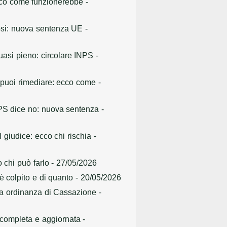
 ecco come funzionerebbe
-
icosi: nuova sentenza UE
-
uasi pieno: circolare INPS
-
a puoi rimediare: ecco come
-
INPS dice no: nuova sentenza
-
 giudice: ecco chi rischia
-
 chi può farlo
- 27/05/2026
è colpito e di quanto
- 20/05/2026
ova ordinanza di Cassazione
-
 completa e aggiornata
-