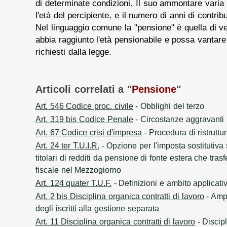
di determinate condizioni. Il suo ammontare varia 
l'età del percipiente, e il numero di anni di contrib
Nel linguaggio comune la "pensione" è quella di v
abbia raggiunto l'età pensionabile e possa vantare 
richiesti dalla legge.
Articoli correlati a "
Pensione
"
Art. 546 Codice proc. civile
- Obblighi del terzo
Art. 319 bis Codice Penale
- Circostanze aggravanti
Art. 67 Codice crisi d'impresa
- Procedura di ristruttu
Art. 24 ter T.U.I.R.
- Opzione per l'imposta sostitutiva 
titolari di redditi da pensione di fonte estera che tra
fiscale nel Mezzogiorno
Art. 124 quater T.U.F.
- Definizioni e ambito applicati
Art. 2 bis Disciplina organica contratti di lavoro
- Ampl
degli iscritti alla gestione separata
Art. 11 Disciplina organica contratti di lavoro
- Discip