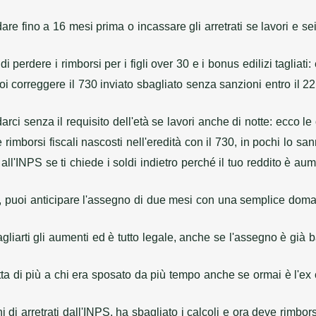
are fino a 16 mesi prima o incassare gli arretrati se lavori e s
di perdere i rimborsi per i figli over 30 e i bonus edilizi tagliati:
oi correggere il 730 inviato sbagliato senza sanzioni entro il 2
rci senza il requisito dell'età se lavori anche di notte: ecco l
rimborsi fiscali nascosti nell'eredità con il 730, in pochi lo s
all'INPS se ti chiede i soldi indietro perché il tuo reddito è a
, puoi anticipare l'assegno di due mesi con una semplice dom
liarti gli aumenti ed è tutto legale, anche se l'assegno è già
etta di più a chi era sposato da più tempo anche se ormai è l'e
 di arretrati dall'INPS, ha sbagliato i calcoli e ora deve rimbor