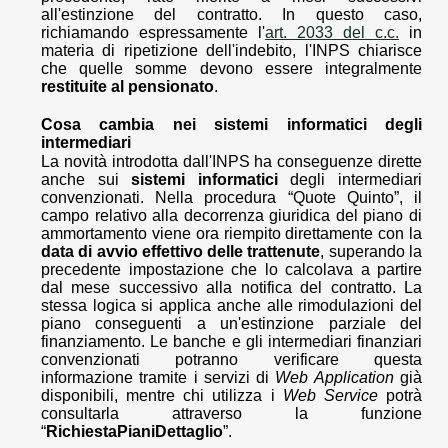
all'estinzione del contratto. In questo caso,
richiamando espressamente l'
art. 2033 del c.c.
in
materia di ripetizione dell'indebito, l'INPS chiarisce
che quelle somme devono essere integralmente
restituite al pensionato
.
Cosa cambia nei sistemi informatici degli
intermediari
La novità introdotta dall'INPS ha conseguenze dirette
anche sui
sistemi informatici
degli intermediari
convenzionati. Nella procedura “Quote Quinto”, il
campo relativo alla decorrenza giuridica del piano di
ammortamento viene ora riempito direttamente con la
data di avvio effettivo delle trattenute
, superando la
precedente impostazione che lo calcolava a partire
dal mese successivo alla notifica del contratto. La
stessa logica si applica anche alle rimodulazioni del
piano conseguenti a un'estinzione parziale del
finanziamento. Le banche e gli intermediari finanziari
convenzionati potranno verificare questa
informazione tramite i servizi di
Web Application
già
disponibili, mentre chi utilizza i
Web Service
potrà
consultarla attraverso la funzione
“
RichiestaPianiDettaglio
”.