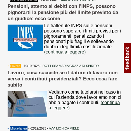
Pensioni, attento ai debiti con l'INPS, possono
pignorarti la pensione più del limite previsto da
un giudice: ecco come
Le trattenute INPS sulle pensioni
possono superare i limiti previsti per i
pignoramenti, penalizzando i
pensionati più fragili e sollevando
dubbi di legittimità costituzionale
(continua a leggere)
•
Lavoro
- 19/10/2023 -
DOTT.SSA MARIA GRAZIA DI SPIRITO
Lavoro, cosa succede se il datore di lavoro non
versa i contributi previdenziali? Ecco cosa fare
subito
Vediamo come tutelarsi nel caso in
cui l'azienda dove lavoriamo non ci
abbia pagato i contributi.
(continua
a leggere)
•
Miscellanea
- 02/12/2023 -
AVV. MONICA MIELE