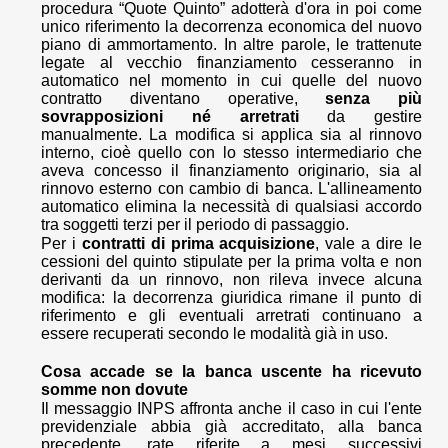
procedura “Quote Quinto” adotterà d'ora in poi come
unico riferimento la decorrenza economica del nuovo
piano di ammortamento. In altre parole, le trattenute
legate al vecchio finanziamento cesseranno in
automatico nel momento in cui quelle del nuovo
contratto diventano operative,
senza più
sovrapposizioni né arretrati
da gestire
manualmente. La modifica si applica sia al rinnovo
interno, cioè quello con lo stesso intermediario che
aveva concesso il finanziamento originario, sia al
rinnovo esterno con cambio di banca. L'allineamento
automatico elimina la necessità di qualsiasi accordo
tra soggetti terzi per il periodo di passaggio.
Per i
contratti di prima acquisizione
, vale a dire le
cessioni del quinto stipulate per la prima volta e non
derivanti da un rinnovo, non rileva invece alcuna
modifica: la decorrenza giuridica rimane il punto di
riferimento e gli eventuali arretrati continuano a
essere recuperati secondo le modalità già in uso.
Cosa accade se la banca uscente ha ricevuto
somme non dovute
Il messaggio INPS affronta anche il caso in cui l'ente
previdenziale abbia già accreditato, alla banca
precedente, rate riferite a mesi successivi