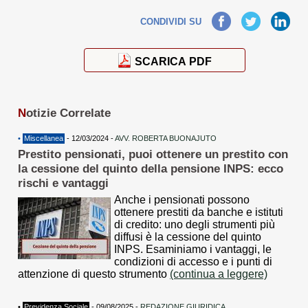
Facebook
Twitter
LinkedIn
CONDIVIDI SU
SCARICA PDF
N
otizie Correlate
•
Miscellanea
- 12/03/2024 -
AVV. ROBERTA BUONAJUTO
Prestito pensionati, puoi ottenere un prestito con
la cessione del quinto della pensione INPS: ecco
rischi e vantaggi
Anche i pensionati possono
ottenere prestiti da banche e istituti
di credito: uno degli strumenti più
diffusi è la cessione del quinto
INPS. Esaminiamo i vantaggi, le
condizioni di accesso e i punti di
attenzione di questo strumento
(continua a leggere)
•
Previdenza Sociale
- 09/08/2025 -
REDAZIONE GIURIDICA