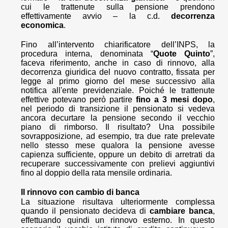
cui le trattenute sulla pensione prendono
effettivamente avvio – la c.d.
decorrenza
economica
.
Fino all’intervento chiarificatore dell’INPS, la
procedura interna, denominata “
Quote Quinto
”,
faceva riferimento, anche in caso di rinnovo, alla
decorrenza giuridica del nuovo contratto, fissata per
legge al primo giorno del mese successivo alla
notifica all'ente previdenziale. Poiché le trattenute
effettive potevano però partire
fino a 3 mesi dopo
,
nel periodo di transizione il pensionato si vedeva
ancora decurtare la pensione secondo il vecchio
piano di rimborso. Il risultato? Una possibile
sovrapposizione, ad esempio, tra due rate prelevate
nello stesso mese qualora la pensione avesse
capienza sufficiente, oppure un debito di arretrati da
recuperare successivamente con prelievi aggiuntivi
fino al doppio della rata mensile ordinaria.
Il rinnovo con cambio di banca
La situazione risultava ulteriormente complessa
quando il pensionato decideva di
cambiare banca
,
effettuando quindi un rinnovo esterno. In questo