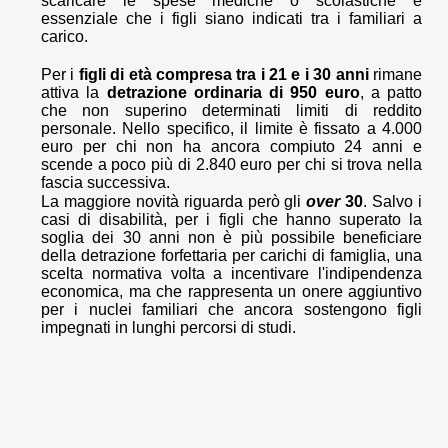
scaricare le spese mediche o scolastiche è
essenziale che i figli siano indicati tra i familiari a
carico.
Per i
figli di età compresa tra i 21 e i 30 anni
rimane
attiva la
detrazione ordinaria di 950 euro
, a patto
che non superino determinati limiti di reddito
personale. Nello specifico, il limite è fissato a 4.000
euro per chi non ha ancora compiuto 24 anni e
scende a poco più di 2.840 euro per chi si trova nella
fascia successiva.
La maggiore novità riguarda però gli
over
30
. Salvo i
casi di disabilità, per i figli che hanno superato la
soglia dei 30 anni non è più possibile beneficiare
della detrazione forfettaria per carichi di famiglia, una
scelta normativa volta a incentivare l'indipendenza
economica, ma che rappresenta un onere aggiuntivo
per i nuclei familiari che ancora sostengono figli
impegnati in lunghi percorsi di studi.