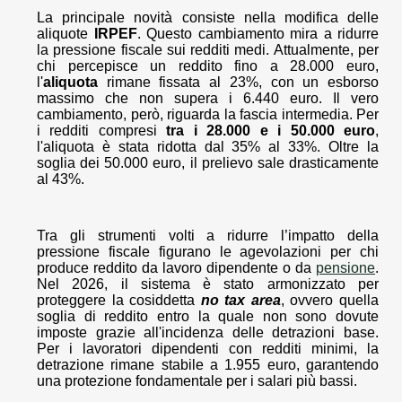
La principale novità consiste nella modifica delle
aliquote
IRPEF
. Questo cambiamento mira a ridurre
la pressione fiscale sui redditi medi. Attualmente, per
chi percepisce un reddito fino a 28.000 euro,
l'
aliquota
rimane fissata al 23%, con un esborso
massimo che non supera i 6.440 euro. Il vero
cambiamento, però, riguarda la fascia intermedia. Per
i redditi compresi
tra i 28.000 e i 50.000 euro
,
l'aliquota è stata ridotta dal 35% al 33%. Oltre la
soglia dei 50.000 euro, il prelievo sale drasticamente
al 43%.
Tra gli strumenti volti a ridurre l’impatto della
pressione fiscale figurano le agevolazioni per chi
produce reddito da lavoro dipendente o da
pensione
.
Nel 2026, il sistema è stato armonizzato per
proteggere la cosiddetta
no tax area
, ovvero quella
soglia di reddito entro la quale non sono dovute
imposte grazie all'incidenza delle detrazioni base.
Per i lavoratori dipendenti con redditi minimi, la
detrazione rimane stabile a 1.955 euro, garantendo
una protezione fondamentale per i salari più bassi.