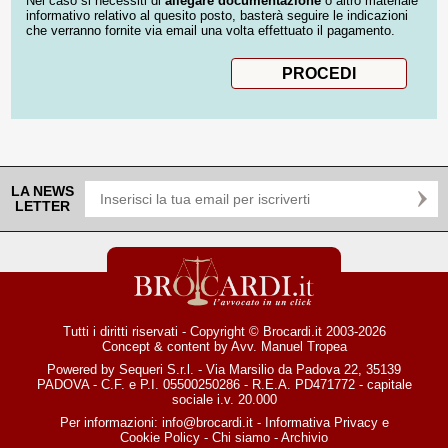
Nel caso si necessiti di
allegare documentazione
o altro materiale
informativo relativo al quesito posto, basterà seguire le indicazioni
che verranno fornite via email una volta effettuato il pagamento.
LA NEWS
LETTER
Tutti i diritti riservati - Copyright © Brocardi.it 2003-2026
Concept & content by
Avv. Manuel Tropea
Powered by Sequeri S.r.l. - Via Marsilio da Padova 22, 35139
PADOVA - C.F. e P.I. 05500250286 - R.E.A. PD471772 - capitale
sociale i.v. 20.000
Per informazioni:
info@brocardi.it
-
Informativa Privacy
e
Cookie Policy
-
Chi siamo
-
Archivio