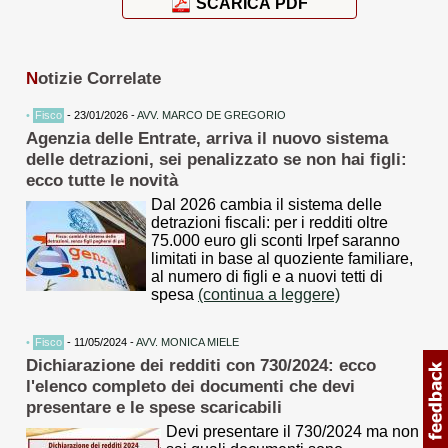
SCARICA PDF
N
otizie Correlate
•
Fisco
- 23/01/2026 -
AVV. MARCO DE GREGORIO
Agenzia delle Entrate, arriva il nuovo sistema
delle detrazioni, sei penalizzato se non hai figli:
ecco tutte le novità
Dal 2026 cambia il sistema delle
detrazioni fiscali: per i redditi oltre
75.000 euro gli sconti Irpef saranno
limitati in base al quoziente familiare,
al numero di figli e a nuovi tetti di
spesa
(continua a leggere)
•
Fisco
- 11/05/2024 -
AVV. MONICA MIELE
Dichiarazione dei redditi con 730/2024: ecco
l'elenco completo dei documenti che devi
presentare e le spese scaricabili
Devi presentare il 730/2024 ma non