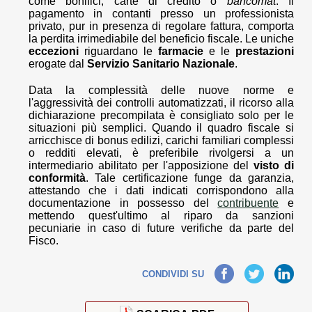
come bonifici, carte di credito o
bancomat
. Il
pagamento in contanti presso un professionista
privato, pur in presenza di regolare fattura, comporta
la perdita irrimediabile del beneficio fiscale. Le uniche
eccezioni
riguardano le
farmacie
e le
prestazioni
erogate dal
Servizio Sanitario Nazionale
.
Data la complessità delle nuove norme e
l'aggressività dei controlli automatizzati, il ricorso alla
dichiarazione precompilata è consigliato solo per le
situazioni più semplici. Quando il quadro fiscale si
arricchisce di bonus edilizi, carichi familiari complessi
o redditi elevati, è preferibile rivolgersi a un
intermediario abilitato per l'apposizione del
visto di
conformità
. Tale certificazione funge da garanzia,
attestando che i dati indicati corrispondono alla
documentazione in possesso del
contribuente
e
mettendo quest'ultimo al riparo da sanzioni
pecuniarie in caso di future verifiche da parte del
Fisco.
Facebook
Twitter
LinkedIn
CONDIVIDI SU