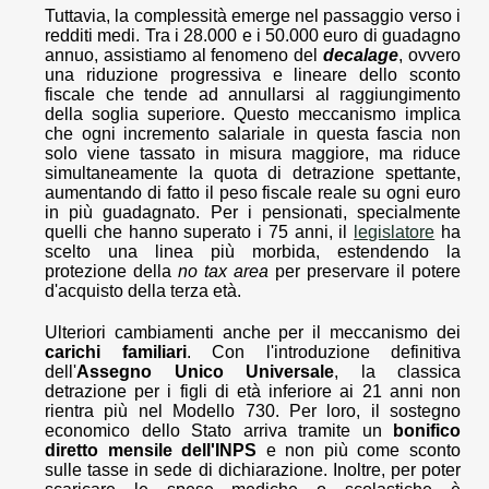
Tuttavia, la complessità emerge nel passaggio verso i
redditi medi. Tra i 28.000 e i 50.000 euro di guadagno
annuo, assistiamo al fenomeno del
decalage
, ovvero
una riduzione progressiva e lineare dello sconto
fiscale che tende ad annullarsi al raggiungimento
della soglia superiore. Questo meccanismo implica
che ogni incremento salariale in questa fascia non
solo viene tassato in misura maggiore, ma riduce
simultaneamente la quota di detrazione spettante,
aumentando di fatto il peso fiscale reale su ogni euro
in più guadagnato. Per i pensionati, specialmente
quelli che hanno superato i 75 anni, il
legislatore
ha
scelto una linea più morbida, estendendo la
protezione della
no tax area
per preservare il potere
d'acquisto della terza età.
Ulteriori cambiamenti anche per il meccanismo dei
carichi familiari
. Con l'introduzione definitiva
dell'
Assegno Unico Universale
, la classica
detrazione per i figli di età inferiore ai 21 anni non
rientra più nel Modello 730. Per loro, il sostegno
economico dello Stato arriva tramite un
bonifico
diretto mensile dell'INPS
e non più come sconto
sulle tasse in sede di dichiarazione. Inoltre, per poter