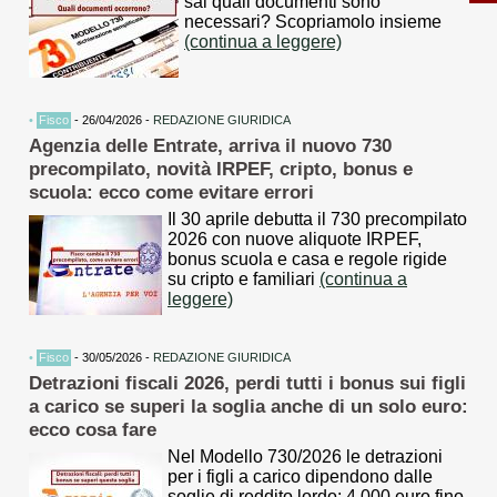
sai quali documenti sono
necessari? Scopriamolo insieme
(continua a leggere)
•
Fisco
- 26/04/2026 -
REDAZIONE GIURIDICA
Agenzia delle Entrate, arriva il nuovo 730
precompilato, novità IRPEF, cripto, bonus e
scuola: ecco come evitare errori
Il 30 aprile debutta il 730 precompilato
2026 con nuove aliquote IRPEF,
bonus scuola e casa e regole rigide
su cripto e familiari
(continua a
leggere)
•
Fisco
- 30/05/2026 -
REDAZIONE GIURIDICA
Detrazioni fiscali 2026, perdi tutti i bonus sui figli
a carico se superi la soglia anche di un solo euro:
ecco cosa fare
Nel Modello 730/2026 le detrazioni
per i figli a carico dipendono dalle
soglie di reddito lordo: 4.000 euro fino