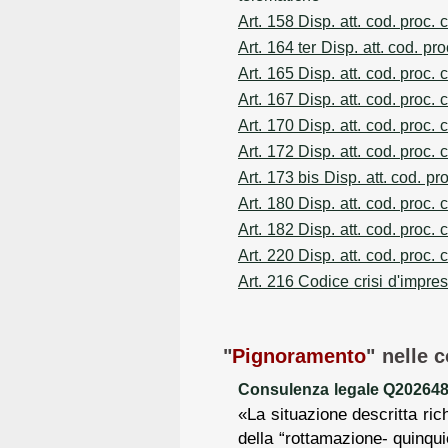
Art. 158 Disp. att. cod. proc. c
Art. 164 ter Disp. att. cod. pro
Art. 165 Disp. att. cod. proc. c
Art. 167 Disp. att. cod. proc. c
Art. 170 Disp. att. cod. proc. c
Art. 172 Disp. att. cod. proc. c
Art. 173 bis Disp. att. cod. pro
Art. 180 Disp. att. cod. proc. c
Art. 182 Disp. att. cod. proc. c
Art. 220 Disp. att. cod. proc. c
Art. 216 Codice crisi d'impre
"
Pignoramento
" nelle 
Consulenza legale Q20264832
«La situazione descritta ric
della “rottamazione- quinqui