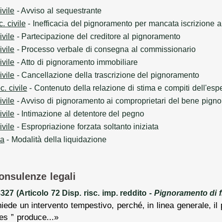
ivile
- Avviso al sequestrante
c. civile
- Inefficacia del pignoramento per mancata iscrizione a
ivile
- Partecipazione del creditore al pignoramento
ivile
- Processo verbale di consegna al commissionario
ivile
- Atto di pignoramento immobiliare
ivile
- Cancellazione della trascrizione del pignoramento
c. civile
- Contenuto della relazione di stima e compiti dell'esp
ivile
- Avviso di pignoramento ai comproprietari del bene pigno
ivile
- Intimazione al detentore del pegno
ivile
- Espropriazione forzata soltanto iniziata
sa
- Modalità della liquidazione
consulenze legali
7 (Articolo 72 Disp. risc. imp. reddito -
Pignoramento di fi
hiede un intervento tempestivo, perché, in linea generale, i
es ” produce...»