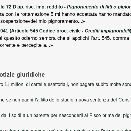
o 72 Disp. risc. imp. reddito -
Pignoramento di fitti o pigion
 con la rottamazione 5 mi hanno accettata hanno mandato i 
 sospensionevdel mio pignoramento...»
41 (Articolo 545 Codice proc. civile -
Crediti impignorabili
nel quesito odierno sembra che si applichi l’art. 545, comma 
rrente e percepite a...»
otizie giuridiche
vo 11 milioni di cartelle esattoriali, non pagare subito molte son
ne se non paghi l'affitto dello studio: nuova sentenza del Con
o dai i soldi a un parente per nasconderli al Fisco prima del pi
 partono pignoramenti più rapidi e mirati: arriva l'incrocio autom