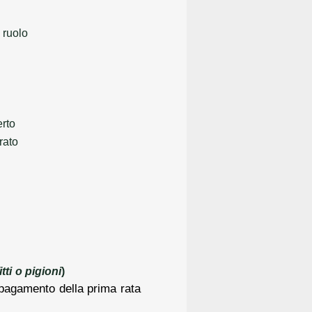
 ruolo
erto
rato
tti o pigioni
)
l pagamento della prima rata