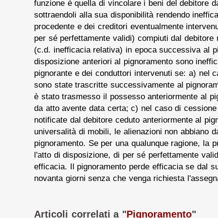
funzione è quella di vincolare i beni del debitore 
sottraendoli alla sua disponibilità rendendo ineffica
procedente e dei creditori eventualmente intervenuti
per sé perfettamente validi) compiuti dal debitore 
(c.d. inefficacia relativa) in epoca successiva al p
disposizione anteriori al pignoramento sono ineffic
pignorante e dei conduttori intervenuti se: a) nel c
sono state trascritte successivamente al pignoram
è stato trasmesso il possesso anteriormente al pi
da atto avente data certa; c) nel caso di cessione 
notificate dal debitore ceduto anteriormente al pi
universalità di mobili, le alienazioni non abbiano d
pignoramento. Se per una qualunque ragione, la pr
l'atto di disposizione, di per sé perfettamente vali
efficacia. Il pignoramento perde efficacia se dal
novanta giorni senza che venga richiesta l'assegn
Articoli correlati a "
Pignoramento
"