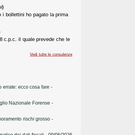
i
)
bollettini ho pagato la prima
)
8 c.p.c. il quale prevede che le
Vedi tutte le consulenze
o errate: ecco cosa fare
-
siglio Nazionale Forense
-
gnoramento rischi grosso
-
atico dei dati fiscali
- 09/06/2026