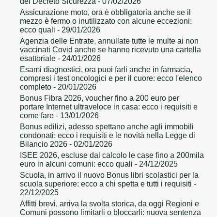
del Decreto Sicurezza
- 07/02/2026
Assicurazione moto, ora è obbligatoria anche se il
mezzo è fermo o inutilizzato con alcune eccezioni:
ecco quali
- 29/01/2026
Agenzia delle Entrate, annullate tutte le multe ai non
vaccinati Covid anche se hanno ricevuto una cartella
esattoriale
- 24/01/2026
Esami diagnostici, ora puoi farli anche in farmacia,
compresi i test oncologici e per il cuore: ecco l'elenco
completo
- 20/01/2026
Bonus Fibra 2026, voucher fino a 200 euro per
portare Internet ultraveloce in casa: ecco i requisiti e
come fare
- 13/01/2026
Bonus edilizi, adesso spettano anche agli immobili
condonati: ecco i requisiti e le novità nella Legge di
Bilancio 2026
- 02/01/2026
ISEE 2026, escluse dal calcolo le case fino a 200mila
euro in alcuni comuni: ecco quali
- 24/12/2025
Scuola, in arrivo il nuovo Bonus libri scolastici per la
scuola superiore: ecco a chi spetta e tutti i requisiti
-
22/12/2025
Affitti brevi, arriva la svolta storica, da oggi Regioni e
Comuni possono limitarli o bloccarli: nuova sentenza