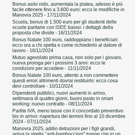
Bonus asilo nido, aumentata la platea, adesso è più
facile ottenere fino a 3.600 euro: ecco le modifiche in
Manovra 2025
- 17/11/2024
Scuola, bonus di 1.500 euro per gli studenti delle
scuole paritarie con ISEE basso: i dettagli della
proposta che divide
- 16/11/2024
Bonus Natale 100 euro, raddoppiano i beneficiari:
ecco ora a chi spetta e come richiederlo al datore di
lavoro
- 16/11/2024
Mutuo agevolato prima casa, non solo per i giovani,
nuova proroga per i prossimi 3 anni: ecco le
condizioni per accedere
- 11/11/2024
Bonus Natale 100 euro, attento a non commettere
questi errori altrimenti dovrai restituirlo: ecco cosa
devi controllare
- 10/11/2024
Dipendenti pubblici, nuovi aumenti in arrivo,
settimana di quattro giorni, buoni pasto in smart
working: nuovo contratto
- 08/11/2024
Partite IVA, meno tasse con il concordato preventivo
bis in arrivo: riapertura dei termini fino al 10 dicembre
2024
- 07/11/2024
Manovra 2025, addio detrazioni per i figli grandi,
arriva la stretta "anti-bamboccioni” tranne che in un