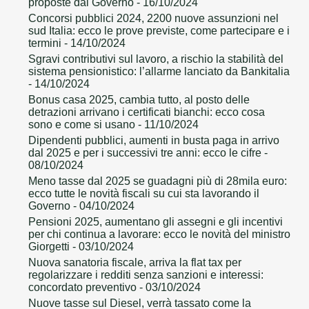
proposte dal Governo
- 16/10/2024
Concorsi pubblici 2024, 2200 nuove assunzioni nel
sud Italia: ecco le prove previste, come partecipare e i
termini
- 14/10/2024
Sgravi contributivi sul lavoro, a rischio la stabilità del
sistema pensionistico: l’allarme lanciato da Bankitalia
- 14/10/2024
Bonus casa 2025, cambia tutto, al posto delle
detrazioni arrivano i certificati bianchi: ecco cosa
sono e come si usano
- 11/10/2024
Dipendenti pubblici, aumenti in busta paga in arrivo
dal 2025 e per i successivi tre anni: ecco le cifre
-
08/10/2024
Meno tasse dal 2025 se guadagni più di 28mila euro:
ecco tutte le novità fiscali su cui sta lavorando il
Governo
- 04/10/2024
Pensioni 2025, aumentano gli assegni e gli incentivi
per chi continua a lavorare: ecco le novità del ministro
Giorgetti
- 03/10/2024
Nuova sanatoria fiscale, arriva la flat tax per
regolarizzare i redditi senza sanzioni e interessi:
concordato preventivo
- 03/10/2024
Nuove tasse sul Diesel, verrà tassato come la