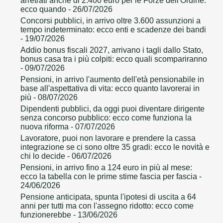
arretrati anche di 2.400 euro per le Forze dell'Ordine:
ecco quando
- 26/07/2026
Concorsi pubblici, in arrivo oltre 3.600 assunzioni a
tempo indeterminato: ecco enti e scadenze dei bandi
- 19/07/2026
Addio bonus fiscali 2027, arrivano i tagli dallo Stato,
bonus casa tra i più colpiti: ecco quali scompariranno
- 09/07/2026
Pensioni, in arrivo l'aumento dell'età pensionabile in
base all'aspettativa di vita: ecco quanto lavorerai in
più
- 08/07/2026
Dipendenti pubblici, da oggi puoi diventare dirigente
senza concorso pubblico: ecco come funziona la
nuova riforma
- 07/07/2026
Lavoratore, puoi non lavorare e prendere la cassa
integrazione se ci sono oltre 35 gradi: ecco le novità e
chi lo decide
- 06/07/2026
Pensioni, in arrivo fino a 124 euro in più al mese:
ecco la tabella con le prime stime fascia per fascia
-
24/06/2026
Pensione anticipata, spunta l'ipotesi di uscita a 64
anni per tutti ma con l'assegno ridotto: ecco come
funzionerebbe
- 13/06/2026