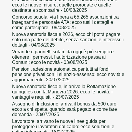
ecco le nuove misure, quelle prorogate e quelle
destinate a scomparire
- 10/08/2025
Concorso scuola, via libera a 65.265 assunzioni tra
insegnanti e personale ATA: ecco tutti i dettagli e
come partecipare
- 09/08/2025
Nuova sanatoria fiscale 2026, ecco chi potrà pagare
solo una parte del debito, senza sanzioni e interessi: i
dettagli
- 04/08/2025
Verande e pannelli solari, da oggi è più semplice
ottenere i permessi, l'autorizzazione passa ai
Comuni: ecco le novità
- 03/08/2025
Pensioni, adesione automatica per tutti ai fondi
pensione privati con il silenzio-assenso: ecco novità e
aggiornamenti
- 30/07/2025
Nuova sanatoria fiscale, in arrivo la Rottamazione
quinquies con la Manovra 2026: ecco le novità, i
vantaggi e requisiti
- 23/07/2025
Assegno di Inclusione, arriva il bonus da 500 euro:
ecco a chi spetta, quando sarà pagato e come fare
domanda
- 23/07/2025
Lavoratore, arrivano le nuove linee guida per
proteggere i lavoratori dal caldo: ecco soluzioni e
settori interessati
- 18/07/2025