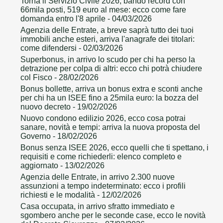
Torna il Servizio Civile 2026, bando record con
66mila posti, 519 euro al mese: ecco come fare
domanda entro l'8 aprile
- 04/03/2026
Agenzia delle Entrate, a breve saprà tutto dei tuoi
immobili anche esteri, arriva l'anagrafe dei titolari:
come difendersi
- 02/03/2026
Superbonus, in arrivo lo scudo per chi ha perso la
detrazione per colpa di altri: ecco chi potrà chiudere
col Fisco
- 28/02/2026
Bonus bollette, arriva un bonus extra e sconti anche
per chi ha un ISEE fino a 25mila euro: la bozza del
nuovo decreto
- 19/02/2026
Nuovo condono edilizio 2026, ecco cosa potrai
sanare, novità e tempi: arriva la nuova proposta del
Governo
- 18/02/2026
Bonus senza ISEE 2026, ecco quelli che ti spettano, i
requisiti e come richiederli: elenco completo e
aggiornato
- 13/02/2026
Agenzia delle Entrate, in arrivo 2.300 nuove
assunzioni a tempo indeterminato: ecco i profili
richiesti e le modalità
- 12/02/2026
Casa occupata, in arrivo sfratto immediato e
sgombero anche per le seconde case, ecco le novità