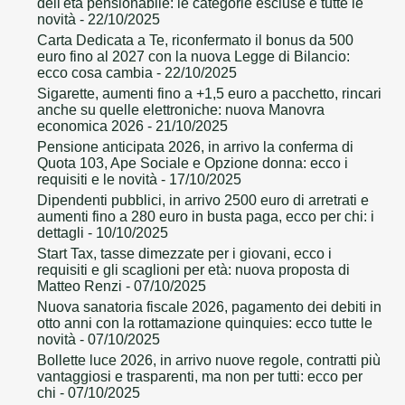
dell'età pensionabile: le categorie escluse e tutte le
novità
- 22/10/2025
Carta Dedicata a Te, riconfermato il bonus da 500
euro fino al 2027 con la nuova Legge di Bilancio:
ecco cosa cambia
- 22/10/2025
Sigarette, aumenti fino a +1,5 euro a pacchetto, rincari
anche su quelle elettroniche: nuova Manovra
economica 2026
- 21/10/2025
Pensione anticipata 2026, in arrivo la conferma di
Quota 103, Ape Sociale e Opzione donna: ecco i
requisiti e le novità
- 17/10/2025
Dipendenti pubblici, in arrivo 2500 euro di arretrati e
aumenti fino a 280 euro in busta paga, ecco per chi: i
dettagli
- 10/10/2025
Start Tax, tasse dimezzate per i giovani, ecco i
requisiti e gli scaglioni per età: nuova proposta di
Matteo Renzi
- 07/10/2025
Nuova sanatoria fiscale 2026, pagamento dei debiti in
otto anni con la rottamazione quinquies: ecco tutte le
novità
- 07/10/2025
Bollette luce 2026, in arrivo nuove regole, contratti più
vantaggiosi e trasparenti, ma non per tutti: ecco per
chi
- 07/10/2025