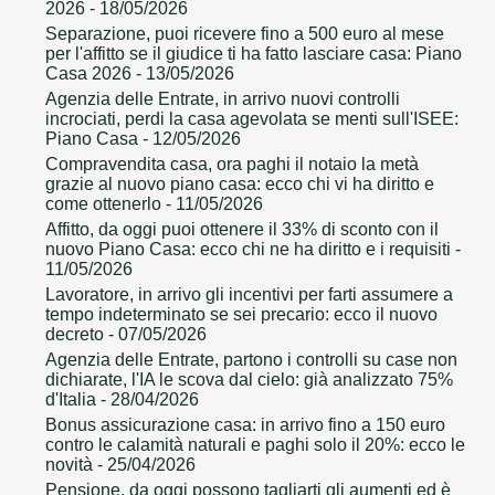
2026
- 18/05/2026
Separazione, puoi ricevere fino a 500 euro al mese
per l'affitto se il giudice ti ha fatto lasciare casa: Piano
Casa 2026
- 13/05/2026
Agenzia delle Entrate, in arrivo nuovi controlli
incrociati, perdi la casa agevolata se menti sull'ISEE:
Piano Casa
- 12/05/2026
Compravendita casa, ora paghi il notaio la metà
grazie al nuovo piano casa: ecco chi vi ha diritto e
come ottenerlo
- 11/05/2026
Affitto, da oggi puoi ottenere il 33% di sconto con il
nuovo Piano Casa: ecco chi ne ha diritto e i requisiti
-
11/05/2026
Lavoratore, in arrivo gli incentivi per farti assumere a
tempo indeterminato se sei precario: ecco il nuovo
decreto
- 07/05/2026
Agenzia delle Entrate, partono i controlli su case non
dichiarate, l'IA le scova dal cielo: già analizzato 75%
d'Italia
- 28/04/2026
Bonus assicurazione casa: in arrivo fino a 150 euro
contro le calamità naturali e paghi solo il 20%: ecco le
novità
- 25/04/2026
Pensione, da oggi possono tagliarti gli aumenti ed è