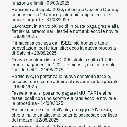
funziona e limiti
- 03/09/2025
Pensione anticipata 2026, rafforzata Opzione Donna,
in pensione a 58 anni e platea più ampia: ecco le
nuove proposte
- 31/08/2025
Lavoratori, in arrivo più soldi in busta paga grazie alla
flat tax su straordinari, festivi e notturni: ecco le novità
- 28/08/2025
Prima casa esclusa dall’ISEE, più bonus e tante
agevolazioni per le famiglie: ecco la nuova proposta
di Salvini
- 28/08/2025
Nuova sanatoria fiscale 2026, stralcio sotto i 1.000
euro e pagamenti in 120 rate mensili, ma con regole
"anti furbetti"
- 21/08/2025
Partite IVA, in partenza la nuova sanatoria fiscale,
ecco per chi e come aderire al ravvedimento speciale
- 18/08/2025
Tasse a rate, si potranno pagare IMU, TARI e altre
tasse locali con uno sconto e a rate: ecco le novità e
la procedura
- 14/08/2025
Buttare carte e rifiuti dall'auto, da oggi c'è l'arresto,
oltre a multe salatissime, patente sospesa e confisca
del mezzo
- 12/08/2025
Pensione anticipata 2026, come andare a 64 anni: