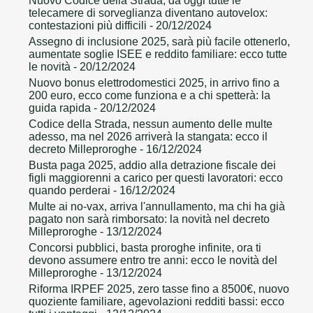
Nuovo Codice della Strada, da oggi tutte le
telecamere di sorveglianza diventano autovelox:
contestazioni più difficili
- 20/12/2024
Assegno di inclusione 2025, sarà più facile ottenerlo,
aumentate soglie ISEE e reddito familiare: ecco tutte
le novità
- 20/12/2024
Nuovo bonus elettrodomestici 2025, in arrivo fino a
200 euro, ecco come funziona e a chi spetterà: la
guida rapida
- 20/12/2024
Codice della Strada, nessun aumento delle multe
adesso, ma nel 2026 arriverà la stangata: ecco il
decreto Milleproroghe
- 16/12/2024
Busta paga 2025, addio alla detrazione fiscale dei
figli maggiorenni a carico per questi lavoratori: ecco
quando perderai
- 16/12/2024
Multe ai no-vax, arriva l'annullamento, ma chi ha già
pagato non sarà rimborsato: la novità nel decreto
Milleproroghe
- 13/12/2024
Concorsi pubblici, basta proroghe infinite, ora ti
devono assumere entro tre anni: ecco le novità del
Milleproroghe
- 13/12/2024
Riforma IRPEF 2025, zero tasse fino a 8500€, nuovo
quoziente familiare, agevolazioni redditi bassi: ecco