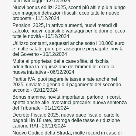
tutti i vantaggi
- 12/12/2024
Nuovi bonus edilizi 2025, sconti più alti e più a lungo
con maggiori detrazioni fiscali: ecco tutte le nuove
proposte
- 11/12/2024
Pensioni 2025, in arrivo aumenti, nuovi metodi di
calcolo, nuovi requisiti e vantaggi per le donne: ecco
tutte le novità
- 10/12/2024
Utilizzo contanti, sequestri anche sotto i 10.000 euro
e multe salate, pure per assegni e prepagate: novità
del Governo
- 10/12/2024
Multe ai proprietari delle case sfitte, si rischia
addirittura la requisizione dell'immobile: ecco la
nuova iniziativa
- 06/12/2024
Partite IVA, puoi pagare le tasse a rate anche nel
2025: rinviato a gennaio il pagamento del secondo
acconto
- 02/12/2024
Bonus mamme, novità importante, partono i ricorsi,
spetta anche alle lavoratrici precarie: nuova sentenza
del Tribunale
- 01/12/2024
Decreto Fiscale 2025, nuova pace fiscale, cartelle
pagabili in 18 rate, proroga delle tasse e riduzione
canone RAI
- 29/11/2024
Nuovo Codice della Strada, multe record in caso di