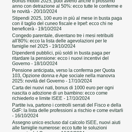
Bonus mobili 2025, puoi averlo anche il prossimo
anno con detrazione al 50%: ecco tutte le conferme e
le novità
- 20/10/2024
Stipendi 2025, 100 euro in più al mese in busta paga
con il taglio del cuneo fiscale e Irpef: ecco chi ne
beneficerà
- 19/10/2024
Congedo parentale, diventano tre i mesi retribuiti
all'80%: ecco la lista delle agevolazioni per le
famiglie nel 2025
- 19/10/2024
Dipendenti pubblici, più soldi in busta paga per
ritardare la pensione: ecco i nuovi incentivi del
Governo
- 18/10/2024
Pensione anticipata, verso la conferma per Quota
103, Opzione donna e Ape sociale nella manovra
2025: novità del Governo
- 17/10/2024
Carta dei nuovi nati, bonus di 1000 euro per ogni
nascita o adozione di un bambino: ecco come
richiederlo e limite ISEE
- 17/10/2024
Partite iva, partono i controlli serrati del Fisco e della
GdF: la lista delle professioni a rischio e come evitarli
- 16/10/2024
Assegno unico escluso dal calcolo ISEE, nuovi aiuti
alle famiglie numerose: ecco tutte le soluzioni