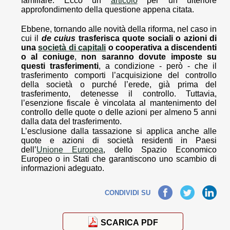
familiare. Ecco un
articolo
per un ulteriore
approfondimento della questione appena citata.
Ebbene, tornando alle novità della riforma, nel caso in
cui il
de cuius
trasferisca
quote sociali o azioni di
una
società di capitali
o cooperativa a discendenti
o al coniuge
,
non saranno dovute imposte su
questi trasferimenti
, a condizione - però - che il
trasferimento comporti l’acquisizione del controllo
della società o purché l’erede, già prima del
trasferimento, detenesse il controllo. Tuttavia,
l’esenzione fiscale è vincolata al mantenimento del
controllo delle quote o delle azioni per almeno 5 anni
dalla data del trasferimento.
L’esclusione dalla tassazione si applica anche alle
quote e azioni di società residenti in Paesi
dell’
Unione Europea
, dello Spazio Economico
Europeo o in Stati che garantiscono uno scambio di
informazioni adeguato.
Facebook
Twitter
LinkedIn
CONDIVIDI SU
SCARICA PDF