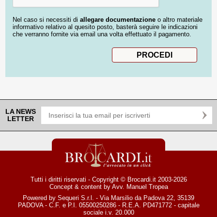
Nel caso si necessiti di
allegare documentazione
o altro materiale
informativo relativo al quesito posto, basterà seguire le indicazioni
che verranno fornite via email una volta effettuato il pagamento.
LA NEWS
LETTER
Tutti i diritti riservati - Copyright © Brocardi.it 2003-2026
Concept & content by
Avv. Manuel Tropea
Powered by Sequeri S.r.l. - Via Marsilio da Padova 22, 35139
PADOVA - C.F. e P.I. 05500250286 - R.E.A. PD471772 - capitale
sociale i.v. 20.000