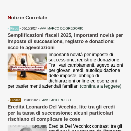
N
otizie Correlate
•
Fisco
- 08/10/2024 -
AVV. MARCO DE GREGORIO
Semplificazioni fiscali 2025, importanti novità per
imposte di successione, registro e donazione:
ecco le agevolazioni
Importanti novità per imposte di
successione, registro e donazione.
Tra i vari cambiamenti, agevolazioni
per giovani eredi, autoliquidazione
delle imposte, obbligo di
dichiarazioni online ed esenzioni
per trasferimenti aziendali familiari
(continua a leggere)
•
Eredità
- 19/09/2023 -
AVV. FABIO RUSSO
Eredità Leonardo Del Vecchio, lite tra gli eredi
per la tassa di successione: alcuni particolari
rischiano di complicare le cose
Eredità Del Vecchio: contrasti tra gli