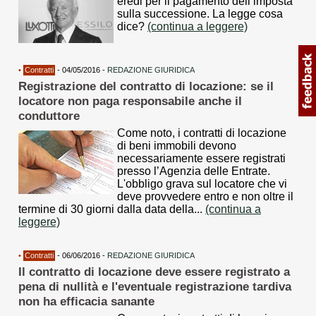
eredi per il pagamento dell’imposta
sulla successione. La legge cosa
dice?
(continua a leggere)
•
Contratti
- 04/05/2016 -
REDAZIONE GIURIDICA
Registrazione del contratto di locazione: se il
locatore non paga responsabile anche il
conduttore
Come noto, i contratti di locazione
di beni immobili devono
necessariamente essere registrati
presso l’Agenzia delle Entrate.
L'obbligo grava sul locatore che vi
deve provvedere entro e non oltre il
termine di 30 giorni dalla data della...
(continua a
leggere)
•
Contratti
- 06/06/2016 -
REDAZIONE GIURIDICA
Il contratto di locazione deve essere registrato a
pena di nullità e l'eventuale registrazione tardiva
non ha efficacia sanante