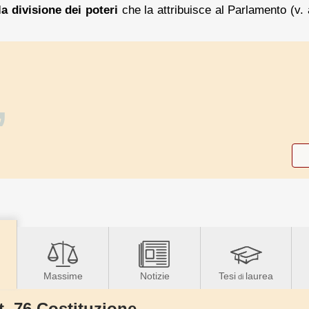
la divisione dei poteri
che la attribuisce al Parlamento (v.
”
Massime
Notizie
Tesi
laurea
di
t. 76 Costituzione