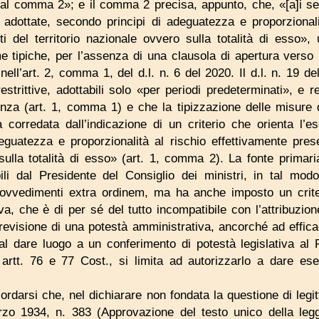
 al comma 2»; e il comma 2 precisa, appunto, che, «[a]i sens
ottate, secondo principi di adeguatezza e proporzionalit
i del territorio nazionale ovvero sulla totalità di esso»,
 tipiche, per l’assenza di una clausola di apertura verso i
ell’art. 2, comma 1, del d.l. n. 6 del 2020. Il d.l. n. 19 d
strittive, adottabili solo «per periodi predeterminati», e rei
enza (art. 1, comma 1) e che la tipizzazione delle misure
 corredata dall’indicazione di un criterio che orienta l’ese
deguatezza e proporzionalità al rischio effettivamente pres
 sulla totalità di esso» (art. 1, comma 2). La fonte primari
ili dal Presidente del Consiglio dei ministri, in tal modo
ovvedimenti extra ordinem, ma ha anche imposto un criteri
va, che è di per sé del tutto incompatibile con l’attribuzion
revisione di una potestà amministrativa, ancorché ad efficac
dal dare luogo a un conferimento di potestà legislativa al 
i artt. 76 e 77 Cost., si limita ad autorizzarlo a dare es
rdarsi che, nel dichiarare non fondata la questione di legitt
zo 1934, n. 383 (Approvazione del testo unico della leg