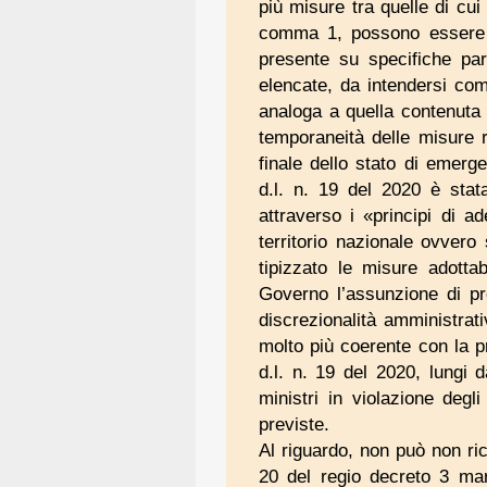
più misure tra quelle di cui
comma 1, possono essere ad
presente su specifiche part
elencate, da intendersi come
analoga a quella contenuta n
temporaneità delle misure re
finale dello stato di emerg
d.l. n. 19 del 2020 è stata
attraverso i «principi di a
territorio nazionale ovvero
tipizzato le misure adottab
Governo l’assunzione di pr
discrezionalità amministrati
molto più coerente con la p
d.l. n. 19 del 2020, lungi 
ministri in violazione degl
previste.
Al riguardo, non può non rico
20 del regio decreto 3 mar