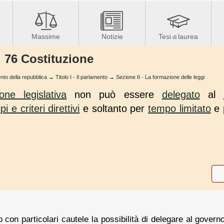
Massime
Notizie
Tesi
laurea
di
. 76 Costituzione
nto della repubblica
→
Titolo I - Il parlamento
→
Sezione II - La formazione delle leggi
ione legislativa
non può essere
delegato
al
pi e criteri direttivi
e soltanto per
tempo limitato
e 
o con particolari cautele la possibilità di delegare al governo