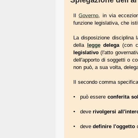
Il
Governo
, in via eccezion
funzione legislativa, che is
La disposizione disciplina l
della
legge
delega
(con cu
legislativo
(l'atto governati
dell'apporto di soggetti o 
non può, a sua volta, delega
Il secondo comma specifica i 
può essere
conferita so
deve
rivolgersi all'int
deve
definire l'oggetto
d