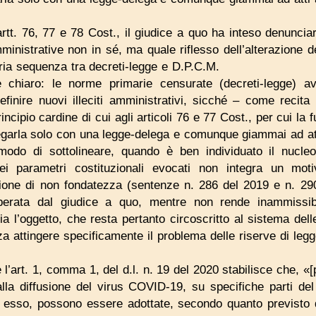
rtt. 76, 77 e 78 Cost., il giudice a quo ha inteso denunciar
mministrative non in sé, ma quale riflesso dell’alterazione d
pria sequenza tra decreti-legge e D.P.C.M.
 chiaro: le norme primarie censurate (decreti-legge) av
finire nuovi illeciti amministrativi, sicché – come recita
incipio cardine di cui agli articoli 76 e 77 Cost., per cui la f
egarla solo con una legge-delega e comunque giammai ad att
do di sottolineare, quando è ben individuato il nucleo
ei parametri costituzionali evocati non integra un moti
one di non fondatezza (sentenze n. 286 del 2019 e n. 29
perata dal giudice a quo, mentre non rende inammissib
ia l’oggetto, che resta pertanto circoscritto al sistema dell
za attingere specificamente il problema delle riserve di legge
l’art. 1, comma 1, del d.l. n. 19 del 2020 stabilisce che, «
dalla diffusione del virus COVID-19, su specifiche parti del
di esso, possono essere adottate, secondo quanto previsto