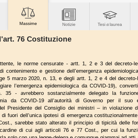
Massime
Notizie
Tesi
laurea
di
l'art. 76 Costituzione
ttente, le norme censurate - artt. 1, 2 e 3 del decreto-l
 di contenimento e gestione dell’emergenza epidemiologic
gge 5 marzo 2020, n. 13, e degli artt. 1, 2 e 4 del decret
ggiare l’emergenza epidemiologica da COVID-19), convertit
 35 - avrebbero sostanzialmente delegato la funzione 
mia da COVID-19 all’autorità di Governo per il suo es
del Presidente del Consiglio dei ministri – in violazione d
 di fuori dell’unica ipotesi di emergenza costituzionalmente 
Cost., sarebbe stato alterato il principio di tipicità delle 
ardine di cui agli articoli 76 e 77 Cost., per cui la funzi
rla solo con una legge-delega e comunque giammai ad atti a