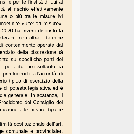
i e per le finalità di cui al
à al rischio effettivamente
 una o più tra le misure ivi
ndefinite «ulteriori misure»,
el 2020 ha invero disposto la
terabili non oltre il termine
 di contenimento operata dal
rcizio della discrezionalità
ente su specifiche parti del
a, pertanto, non soltanto ha
 precludendo all’autorità di
o tipico di esercizio della
e di potestà legislativa ed è
ia generale. In sostanza, il
Presidente del Consiglio dei
ecuzione alle misure tipiche
imità costituzionale dell’art.
ge comunale e provinciale),