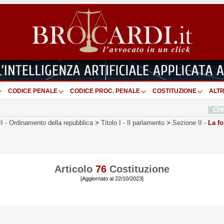
CODICE PENALE
CODICE PROC. PENALE
COSTITUZIONE
ALTR
CH
II
-
Ordinamento della repubblica
>
Titolo I
-
Il parlamento
>
Sezione II
-
La fo
Articolo
76
Costituzione
[Aggiornato al 22/10/2023]