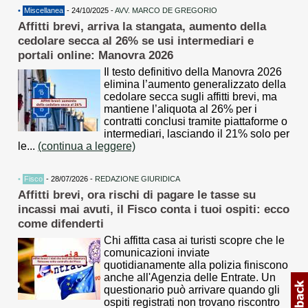
•
Miscellanea
- 24/10/2025 -
AVV. MARCO DE GREGORIO
Affitti brevi, arriva la stangata, aumento della
cedolare secca al 26% se usi intermediari e
portali online: Manovra 2026
Il testo definitivo della Manovra 2026
elimina l’aumento generalizzato della
cedolare secca sugli affitti brevi, ma
mantiene l’aliquota al 26% per i
contratti conclusi tramite piattaforme o
intermediari, lasciando il 21% solo per
le...
(continua a leggere)
•
Fisco
- 28/07/2026 -
REDAZIONE GIURIDICA
Affitti brevi, ora rischi di pagare le tasse su
incassi mai avuti, il Fisco conta i tuoi ospiti: ecco
come difenderti
Chi affitta casa ai turisti scopre che le
comunicazioni inviate
quotidianamente alla polizia finiscono
anche all'Agenzia delle Entrate. Un
questionario può arrivare quando gli
ospiti registrati non trovano riscontro