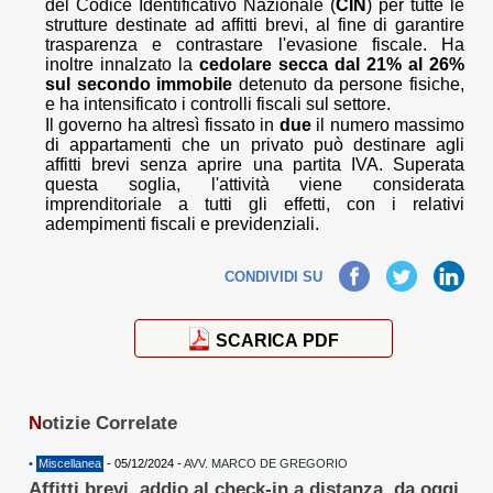
del Codice Identificativo Nazionale (
CIN
) per tutte le
strutture destinate ad affitti brevi, al fine di garantire
trasparenza e contrastare l'evasione fiscale. Ha
inoltre innalzato la
cedolare secca dal 21% al 26%
sul secondo immobile
detenuto da persone fisiche,
e ha intensificato i controlli fiscali sul settore.
Il governo ha altresì fissato in
due
il numero massimo
di appartamenti che un privato può destinare agli
affitti brevi senza aprire una partita IVA. Superata
questa soglia, l'attività viene considerata
imprenditoriale a tutti gli effetti, con i relativi
adempimenti fiscali e previdenziali.
Facebook
Twitter
LinkedIn
CONDIVIDI SU
SCARICA PDF
N
otizie Correlate
•
Miscellanea
- 05/12/2024 -
AVV. MARCO DE GREGORIO
Affitti brevi, addio al check-in a distanza, da oggi