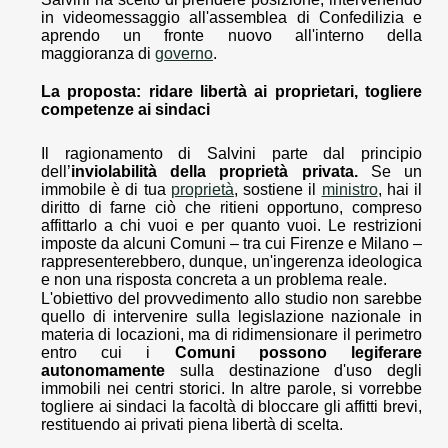
in videomessaggio all'assemblea di Confedilizia e
aprendo un fronte nuovo all'interno della
maggioranza di
governo
.
La proposta: ridare libertà ai proprietari, togliere
competenze ai sindaci
Il ragionamento di Salvini parte dal principio
dell’
inviolabilità della proprietà privata.
Se un
immobile è di tua
proprietà
, sostiene il
ministro
, hai il
diritto di farne ciò che ritieni opportuno, compreso
affittarlo a chi vuoi e per quanto vuoi. Le restrizioni
imposte da alcuni Comuni – tra cui Firenze e Milano –
rappresenterebbero, dunque, un'ingerenza ideologica
e non una risposta concreta a un problema reale.
L'obiettivo del provvedimento allo studio non sarebbe
quello di intervenire sulla legislazione nazionale in
materia di locazioni, ma di ridimensionare il perimetro
entro cui i
Comuni possono legiferare
autonomamente
sulla destinazione d'uso degli
immobili nei centri storici. In altre parole, si vorrebbe
togliere ai sindaci la facoltà di bloccare gli affitti brevi,
restituendo ai privati piena libertà di scelta.