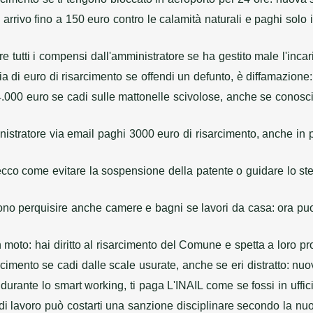
arrivo fino a 150 euro contro le calamità naturali e paghi solo 
ire tutti i compensi dall'amministratore se ha gestito male l'inc
liaia di euro di risarcimento se offendi un defunto, è diffamazio
.000 euro se cadi sulle mattonelle scivolose, anche se conosci
nistratore via email paghi 3000 euro di risarcimento, anche in 
cco come evitare la sospensione della patente o guidare lo s
ssono perquisire anche camere e bagni se lavori da casa: ora pu
 moto: hai diritto al risarcimento del Comune e spetta a loro pr
rcimento se cadi dalle scale usurate, anche se eri distratto: nu
a durante lo smart working, ti paga L'INAIL come se fossi in uff
re di lavoro può costarti una sanzione disciplinare secondo la 