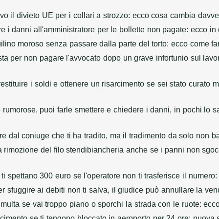
vo il divieto UE per i collari a strozzo: ecco cosa cambia davve
 i danni all'amministratore per le bollette non pagate: ecco in 
nquilino moroso senza passare dalla parte del torto: ecco come far
osta per non pagare l'avvocato dopo un grave infortunio sul lav
 restituire i soldi e ottenere un risarcimento se sei stato curato
rumorose, puoi farle smettere e chiedere i danni, in pochi lo 
ire dal coniuge che ti ha tradito, ma il tradimento da solo non 
a rimozione del filo stendibiancheria anche se i panni non sgo
 ti spettano 300 euro se l'operatore non ti trasferisce il numero
sfuggire ai debiti non ti salva, il giudice può annullare la ve
a multa se vai troppo piano o sporchi la strada con le ruote: ec
sarcimento se ti tengono bloccato in aeroporto per 24 ore: nuova