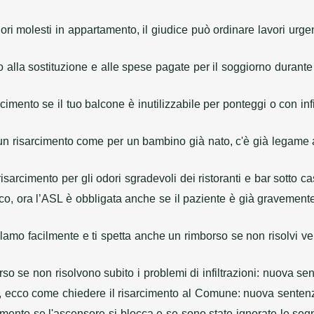
ri molesti in appartamento, il giudice può ordinare lavori urgent
to alla sostituzione e alle spese pagate per il soggiorno durante
cimento se il tuo balcone è inutilizzabile per ponteggi o con in
ta un risarcimento come per un bambino già nato, c'è già legame 
isarcimento per gli odori sgradevoli dei ristoranti e bar sotto 
co, ora l’ASL è obbligata anche se il paziente è già gravemen
eclamo facilmente e ti spetta anche un rimborso se non risolvi 
rso se non risolvono subito i problemi di infiltrazioni: nuova se
, ecco come chiedere il risarcimento al Comune: nuova senten
imento se l'ascensore si blocca e se sono state ignorate le se