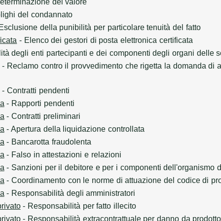
eterminazione del valore
lighi del condannato
Esclusione della punibilità per particolare tenuità del fatto
ficata
- Elenco dei gestori di posta elettronica certificata
tà degli enti partecipanti e dei componenti degli organi delle s
- Reclamo contro il provvedimento che rigetta la domanda di a
- Contratti pendenti
sa
- Rapporti pendenti
sa
- Contratti preliminari
sa
- Apertura della liquidazione controllata
sa
- Bancarotta fraudolenta
sa
- Falso in attestazioni e relazioni
sa
- Sanzioni per il debitore e per i componenti dell'organismo d
sa
- Coordinamento con le norme di attuazione del codice di p
sa
- Responsabilità degli amministratori
privato
- Responsabilità per fatto illecito
privato
- Responsabilità extracontrattuale per danno da prodott