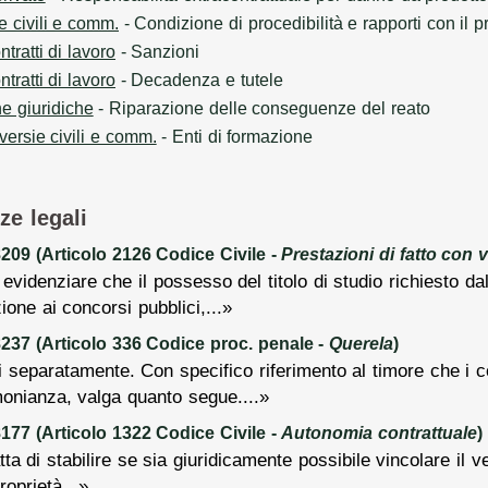
e civili e comm.
- Condizione di procedibilità e rapporti con il 
tratti di lavoro
- Sanzioni
tratti di lavoro
- Decadenza e tutele
e giuridiche
- Riparazione delle conseguenze del reato
versie civili e comm.
- Enti di formazione
ze legali
09 (Articolo 2126 Codice Civile -
Prestazioni di fatto con 
 evidenziare che il possesso del titolo di studio richiesto da
ione ai concorsi pubblici,...»
37 (Articolo 336 Codice proc. penale -
Querela
)
 separatamente. Con specifico riferimento al timore che i c
monianza, valga quanto segue....»
77 (Articolo 1322 Codice Civile -
Autonomia contrattuale
)
tta di stabilire se sia giuridicamente possibile vincolare i
roprietà...»