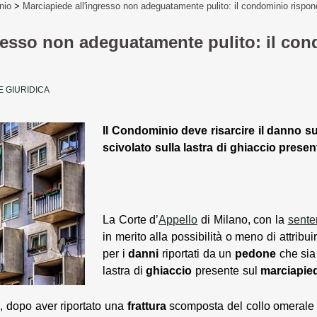
nio
>
Marciapiede all'ingresso non adeguatamente pulito: il condominio rispon
resso non adeguatamente pulito: il co
 GIURIDICA
Il Condominio deve risarcire il danno s
scivolato sulla lastra di ghiaccio presen
La Corte d’
Appello
di Milano, con la
sente
in merito alla possibilità o meno di attribu
per i
danni
riportati da un
pedone
che sia 
lastra di
ghiaccio
presente sul
marciapie
, dopo aver riportato una
frattura
scomposta del collo omerale 