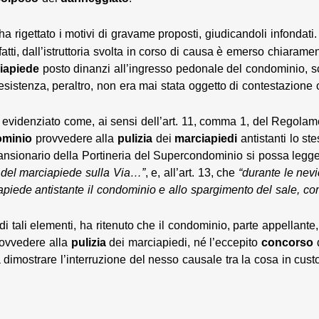
ha rigettato i motivi di gravame proposti, giudicandoli infondati.
fatti, dall’istruttoria svolta in corso di causa è emerso chiaram
iapiede
posto dinanzi all’ingresso pedonale del condominio, s
i esistenza, peraltro, non era mai stata oggetto di contestazione
e, evidenziato come, ai sensi dell’art. 11, comma 1, del Regola
ominio
provvedere alla
pulizia
dei
marciapiedi
antistanti lo ste
nsionario della Portineria del
Supercondominio si possa legger
a del marciapiede sulla Via…”
, e, all’art. 13, che
“durante le nev
apiede antistante il condominio e allo spargimento del sale,
di tali elementi, ha ritenuto che il condominio, parte appellante
rovvedere alla
pulizia
dei marciapiedi, né l’eccepito
concorso
dimostrare l’interruzione del nesso causale tra la cosa in custo