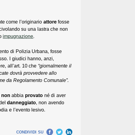
ente come l’originario
attore
fosse
civolando su una lastra che non
 o
impugnazione
.
mento di Polizia Urbana, fosse
sso. I giudici hanno, anzi,
e, all’art. 10 che
“giornalmente il
icate dovrà provvedere allo
 come da Regolamento Comunale”.
,
non
abbia
provato
né di aver
del
danneggiato
, non avendo
dia e l’evento lesivo.
Facebook
Twitter
LinkedIn
CONDIVIDI SU