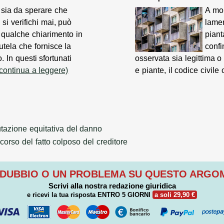
sia da sperare che
A mol
 si verifichi mai, può
lamen
e qualche chiarimento in
piant
tutela che fornisce la
confi
. In questi sfortunati
osservata sia legittima 
(continua a leggere)
e piante, il codice civile
tazione equitativa del danno
orso del fatto colposo del creditore
 DUBBIO O UN PROBLEMA SU QUESTO ARG
Scrivi alla nostra redazione giuridica
e ricevi la tua risposta
ENTRO 5 GIORNI
a soli 29,90 €