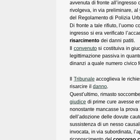
avvenuta di fronte all’ingresso 
rivolgeva, in via preliminare, al
del Regolamento di Polizia Urb
Di fronte a tale rifiuto, l’uomo 
ingresso si era verificato l’ac
risarcimento
dei danni patiti.
Il
convenuto
si costituiva in gi
legittimazione passiva in quanto
dinanzi a quale numero civico fo
Il
Tribunale
accoglieva le richi
risarcire il
danno
.
Quest’ultimo, rimasto soccombe
giudice
di prime cure avesse err
nonostante mancasse la prova d
dell’adozione delle dovute cau
sussistenza di un nesso causale 
invocata, in via subordinata, l’a
riconoscimento del
concorso 