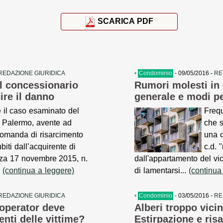
SCARICA PDF
REDAZIONE GIURIDICA
•
Condominio
- 09/05/2016 -
RE
Il concessionario
Rumori molesti in
cire il danno
generale e modi pe
e il caso esaminato del
Frequ
i Palermo, avente ad
che s
domanda di risarcimento
una c
biti dall’acquirente di
c.d. 
enza 17 novembre 2015, n.
dall'appartamento del vici
.
(continua a leggere)
di lamentarsi...
(continua
REDAZIONE GIURIDICA
•
Condominio
- 03/05/2016 -
RE
 operator deve
Alberi troppo vicin
enti delle vittime?
Estirpazione e ris