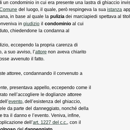
di un condominio in cui era presente una lastra di ghiaccio invi
Comune
del luogo, il quale, però respingeva la sua
istanza
app
ana, in base al quale la
pulizia
dei marciapiedi spettava al tito
conveniva in
giudizio
il
condominio
al cui
caduto, chiedendone la condanna al
udizio, eccependo la propria carenza di
, a suo avviso, l’
attore
non aveva chiarito
sse avvenuto il fatto.
este attoree, condannando il convenuto a
nte, presentava appello, eccependo come il
ato nell’accogliere le doglianze attoree
ell’
evento
, dell’esistenza del ghiaccio,
tele da parte del danneggiato, nonché della
tra il danno e l’evento. Veniva, infine,
pplicazione dell’
art. 1227 del c.c.
, con il
colposo
del
danneggiato
.