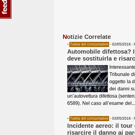
N
otizie Correlate
•
Tutela del consumatore
- 02/05/2016 -
Automobile difettosa? 
deve sostituirla e risar
Interessant
Tribunale d
oggetto la 
dei danni su
un’autovettura difettosa (sent
6589). Nel caso all’esame del..
•
Tutela del consumatore
- 03/05/2016 -
Incidente aereo: il tour
risarcire il danno ai par