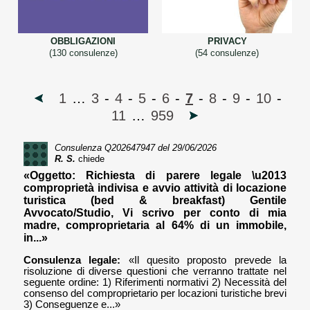
OBBLIGAZIONI
PRIVACY
(130 consulenze)
(54 consulenze)
1
…
3
-
4
-
5
-
6
-
7
-
8
-
9
-
10
-
11
…
959
Consulenza
Q202647947
del 29/06/2026
R. S.
chiede
«Oggetto: Richiesta di parere legale \u2013
comproprietà indivisa e avvio attività di locazione
turistica (bed & breakfast) Gentile
Avvocato/Studio, Vi scrivo per conto di mia
madre, comproprietaria al 64% di un immobile,
in...»
Consulenza legale:
«Il quesito proposto prevede la
risoluzione di diverse questioni che verranno trattate nel
seguente ordine: 1) Riferimenti normativi 2) Necessità del
consenso del comproprietario per locazioni turistiche brevi
3) Conseguenze e...»