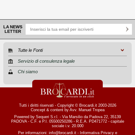
LA NEWS
LETTER
Tutte le Fonti
Servizio di consulenza legale
Chi siamo
Tutti i diritti riservati - Copyright © Brocardi.it 2003-2026
Concept & content by
Avv. Manuel Tropea
Powered by Sequeri S.r.l. - Via Marsilio da Padova 22, 35139
PADOVA - C.F. e P.I. 05500250286 - R.E.A. PD471772 - capitale
sociale i.v. 20.000
Per informazioni:
info@brocardi.it
-
Informativa Privacy
e