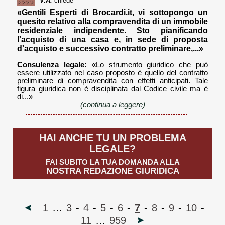
V.A.
chiede
«Gentili Esperti di Brocardi.it, vi sottopongo un
quesito relativo alla compravendita di un immobile
residenziale indipendente. Sto pianificando
l'acquisto di una casa e, in sede di proposta
d'acquisto e successivo contratto preliminare,...»
Consulenza legale:
«Lo strumento giuridico che può
essere utilizzato nel caso proposto è quello del contratto
preliminare di compravendita con effetti anticipati. Tale
figura giuridica non è disciplinata dal Codice civile ma è
di...»
(continua a leggere)
HAI ANCHE TU UN PROBLEMA
LEGALE?
FAI SUBITO LA TUA DOMANDA ALLA
NOSTRA REDAZIONE GIURIDICA
1
…
3
-
4
-
5
-
6
-
7
-
8
-
9
-
10
-
11
…
959