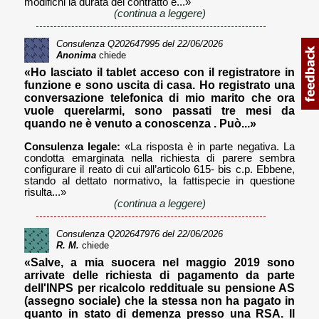
modifichi la durata del contratto è...»
(continua a leggere)
Consulenza
Q202647995
del 22/06/2026
Anonima
chiede
«Ho lasciato il tablet acceso con il registratore in
funzione e sono uscita di casa. Ho registrato una
conversazione telefonica di mio marito che ora
vuole querelarmi, sono passati tre mesi da
quando ne è venuto a conoscenza . Può...»
Consulenza legale:
«La risposta è in parte negativa. La
condotta emarginata nella richiesta di parere sembra
configurare il reato di cui all’articolo 615- bis c.p. Ebbene,
stando al dettato normativo, la fattispecie in questione
risulta...»
(continua a leggere)
Consulenza
Q202647976
del 22/06/2026
R. M.
chiede
«Salve, a mia suocera nel maggio 2019 sono
arrivate delle richiesta di pagamento da parte
dell'INPS per ricalcolo reddituale su pensione AS
(assegno sociale) che la stessa non ha pagato in
quanto in stato di demenza presso una RSA. Il