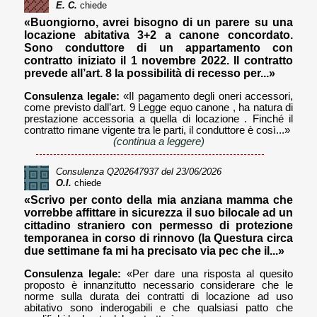
E. C.
chiede
«Buongiorno, avrei bisogno di un parere su una
locazione abitativa 3+2 a canone concordato.
Sono conduttore di un appartamento con
contratto iniziato il 1 novembre 2022. Il contratto
prevede all’art. 8 la possibilità di recesso per...»
Consulenza legale:
«Il pagamento degli oneri accessori,
come previsto dall’art. 9 Legge equo canone , ha natura di
prestazione accessoria a quella di locazione . Finché il
contratto rimane vigente tra le parti, il conduttore è così...»
(continua a leggere)
Consulenza
Q202647937
del 23/06/2026
O.I.
chiede
«Scrivo per conto della mia anziana mamma che
vorrebbe affittare in sicurezza il suo bilocale ad un
cittadino straniero con permesso di protezione
temporanea in corso di rinnovo (la Questura circa
due settimane fa mi ha precisato via pec che il...»
Consulenza legale:
«Per dare una risposta al quesito
proposto è innanzitutto necessario considerare che le
norme sulla durata dei contratti di locazione ad uso
abitativo sono inderogabili e che qualsiasi patto che