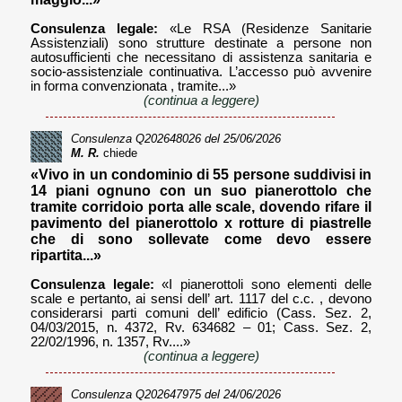
Consulenza legale:
«Le RSA (Residenze Sanitarie
Assistenziali) sono strutture destinate a persone non
autosufficienti che necessitano di assistenza sanitaria e
socio-assistenziale continuativa. L’accesso può avvenire
in forma convenzionata , tramite...»
(continua a leggere)
Consulenza
Q202648026
del 25/06/2026
M. R.
chiede
«Vivo in un condominio di 55 persone suddivisi in
14 piani ognuno con un suo pianerottolo che
tramite corridoio porta alle scale, dovendo rifare il
pavimento del pianerottolo x rotture di piastrelle
che di sono sollevate come devo essere
ripartita...»
Consulenza legale:
«I pianerottoli sono elementi delle
scale e pertanto, ai sensi dell’ art. 1117 del c.c. , devono
considerarsi parti comuni dell’ edificio (Cass. Sez. 2,
04/03/2015, n. 4372, Rv. 634682 – 01; Cass. Sez. 2,
22/02/1996, n. 1357, Rv....»
(continua a leggere)
Consulenza
Q202647975
del 24/06/2026