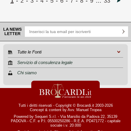
1
-
2
-
3
-
4
-
5
-
6
-
7
-
8
-
9
…
33
LA NEWS
LETTER
Tutte le Fonti
Servizio di consulenza legale
Chi siamo
Tutti i diritti riservati - Copyright © Brocardi.it 2003-2026
Concept & content by
Avv. Manuel Tropea
Powered by Sequeri S.r.l. - Via Marsilio da Padova 22, 35139
PADOVA - C.F. e P.I. 05500250286 - R.E.A. PD471772 - capitale
sociale i.v. 20.000