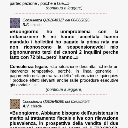
partecipazione , poiché è tale...»
(continua a leggere)
Consulenza
Q202648327
del 06/08/2026
R.F.
chiede
«Buongiorno ho unmproblema con la
rottamazione 5 mi hanno accettata hanno
mandato i bollettini ho pagato la prima rata ma
non riconoscono la sospensionevdel mio
pignoramento terzi dei canoni 2 inquilini perche
fatto con 72 bis...pero' hanno...»
Consulenza legale:
«La situazione descritta richiede un
intervento tempestivo, perché, in linea generale, il
pagamento della prima rata della “rottamazione- quinquies
” produce effetti rilevanti anche sulle procedure esecutive
già avviate....»
(continua a leggere)
Consulenza
Q202648290
del 03/08/2026
A.V.
chiede
«Buongiorno, Abbiamo bisogno dell'assistenza in
merito al trattamento fiscale e iva con rilevazione
plusvalenza, in prospettiva della vendita di due