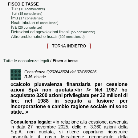
FISCO E TASSE
tuir
(110 consulenze)
tur
(18 consulenze)
imu
(17 consulenze)
reati tributari
(6 consulenze)
iva
(20 consulenze)
detrazioni ed agevolazioni fiscali
(55 consulenze)
altre problematiche fiscali
(102 consulenze)
TORNA INDIETRO
Tutte le consulenze legali
/
Fisco e tasse
Consulenza
Q202648324
del 07/08/2026
R.M.
chiede
«calcolo plusvalenza finanziaria per cessione
azioni SpA non quotata.<br /> Nel 1987 ho
acquistato 3200 azioni privilegiate per 32 milioni di
lire; nel 1988 in seguito a fusione per
incorporazione e cambio ragione sociale mi sono
state...»
Consulenza legale:
«In relazione alla cessione, avvenuta
in data 27 novembre 2025, delle n. 3.360 azioni della
S.p.A. non quotata, si ritiene opportuno ricostruire
innanzitutto il costo fiscalmente riconosciuto della