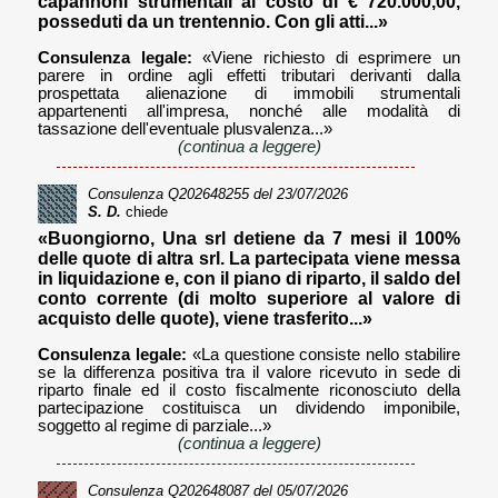
capannoni strumentali al costo di € 720.000,00,
posseduti da un trentennio. Con gli atti...»
Consulenza legale:
«Viene richiesto di esprimere un
parere in ordine agli effetti tributari derivanti dalla
prospettata alienazione di immobili strumentali
appartenenti all'impresa, nonché alle modalità di
tassazione dell'eventuale plusvalenza...»
(continua a leggere)
Consulenza
Q202648255
del 23/07/2026
S. D.
chiede
«Buongiorno, Una srl detiene da 7 mesi il 100%
delle quote di altra srl. La partecipata viene messa
in liquidazione e, con il piano di riparto, il saldo del
conto corrente (di molto superiore al valore di
acquisto delle quote), viene trasferito...»
Consulenza legale:
«La questione consiste nello stabilire
se la differenza positiva tra il valore ricevuto in sede di
riparto finale ed il costo fiscalmente riconosciuto della
partecipazione costituisca un dividendo imponibile,
soggetto al regime di parziale...»
(continua a leggere)
Consulenza
Q202648087
del 05/07/2026