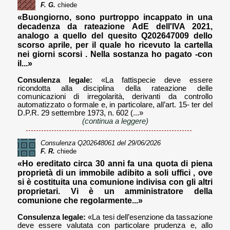
F. G.
chiede
«Buongiorno, sono purtroppo incappato in una
decadenza da rateazione AdE dell'IVA 2021,
analogo a quello del quesito Q202647009 dello
scorso aprile, per il quale ho ricevuto la cartella
nei giorni scorsi . Nella sostanza ho pagato -con
il...»
Consulenza legale:
«La fattispecie deve essere
ricondotta alla disciplina della rateazione delle
comunicazioni di irregolarità, derivanti da controllo
automatizzato o formale e, in particolare, all’art. 15- ter del
D.P.R. 29 settembre 1973, n. 602 (...»
(continua a leggere)
Consulenza
Q202648061
del 29/06/2026
F. R.
chiede
«Ho ereditato circa 30 anni fa una quota di piena
proprietà di un immobile adibito a soli uffici , ove
si è costituita una comunione indivisa con gli altri
proprietari. Vi è un amministratore della
comunione che regolarmente...»
Consulenza legale:
«La tesi dell’esenzione da tassazione
deve essere valutata con particolare prudenza e, allo