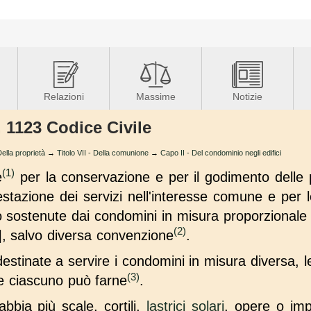
Relazioni
Massime
Notizie
. 1123 Codice Civile
lla proprietà
→
Titolo VII - Della comunione
→
Capo II - Del condominio negli edifici
(1)
e
per la conservazione e per il godimento delle pa
restazione dei servizi nell'interesse comune e per 
 sostenute dai condomini in misura proporzionale 
(2)
], salvo diversa convenzione
.
destinate a servire i condomini in misura diversa, l
(3)
he ciascuno può farne
.
abbia più scale, cortili,
lastrici solari
, opere o impi