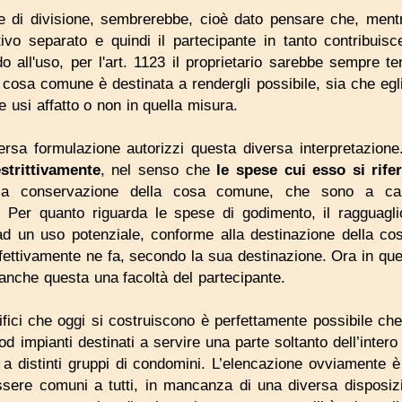
e di divisione, sembrerebbe, cioè dato pensare che, mentr
ttivo separato e quindi il partecipante in tanto contribu
o all'uso, per l'art. 1123 il proprietario sarebbe sempre t
 cosa comune è destinata a rendergli possibile, sia che egl
 usi affatto o non in quella misura.
sa formulazione autorizzi questa diversa interpretazione. 
estrittivamente
, nel senso che
le spese cui esso si rife
a conservazione della cosa comune, che sono a caric
. Per quanto riguarda le spese di godimento, il ragguagl
ad un uso potenziale, conforme alla destinazione della cos
ettivamente ne fa, secondo la sua destinazione. Ora in ques
anche questa una facoltà del partecipante.
ifici che oggi si costruiscono è perfettamente possibile che
e od impianti destinati a servire una parte soltanto dell’intero
 a distinti gruppi di condomini. L’elencazione ovviamente è
ssere comuni a tutti, in mancanza di una diversa disposiz