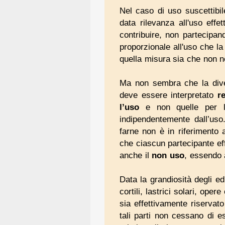
Nel caso di uso suscettibil
data rilevanza all'uso effe
contribuire, non partecipand
proporzionale all'uso che la
quella misura sia che non ne
Ma non sembra che la diver
deve essere interpretato
r
l’uso
e non quelle per l
indipendentemente dall’uso
farne non è in riferimento 
che ciascun partecipante eff
anche il
non uso
, essendo 
Data la grandiosità degli ed
cortili, lastrici solari, oper
sia effettivamente riservato
tali parti non cessano di e