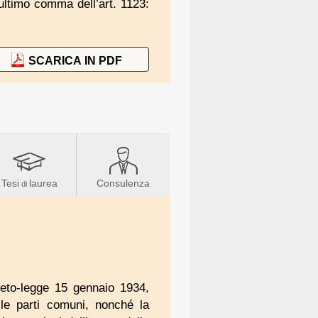
’ultimo comma dell’art. 1123:
SCARICA IN PDF
Tesi
laurea
Consulenza
di
reto-legge 15 gennaio 1934,
lle parti comuni, nonché la