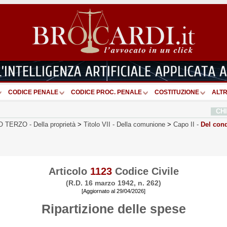
CODICE PENALE
CODICE PROC. PENALE
COSTITUZIONE
ALTR
CH
O TERZO
-
Della proprietà
>
Titolo VII
-
Della comunione
>
Capo II
-
Del cond
Articolo
1123
Codice Civile
(R.D. 16 marzo 1942, n. 262)
[Aggiornato al 29/04/2026]
Ripartizione delle spese