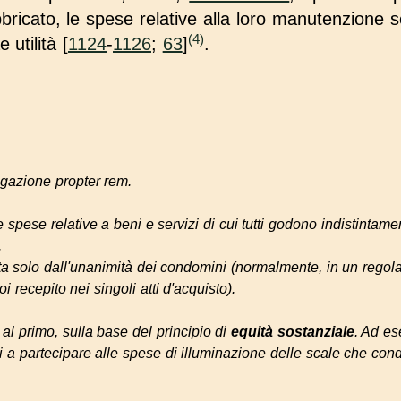
abbricato, le spese relative alla loro manutenzione 
(4)
 utilità [
1124
-
1126
;
63
]
.
ligazione
propter rem
.
 spese relative a beni e servizi di cui tutti godono indistintam
.
 solo dall'unanimità dei condomini (normalmente, in un regol
oi recepito nei singoli atti d'acquisto).
l primo, sulla base del principio di
equità sostanziale
. Ad es
ti a partecipare alle spese di illuminazione delle scale che co