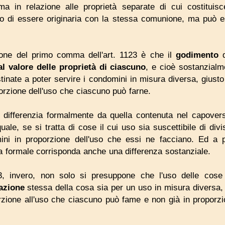
ma in relazione alle proprietà separate di cui costituis
 di essere originaria con la stessa comunione, ma può e
ione del primo comma dell'art. 1123 è che il
godimento
d
al
valore delle propriet
à
di
ciascuno
, e cioè sostanzial
tinate a poter servire i condomini in misura diversa, giusto 
orzione dell'uso che ciascuno può farne.
 differenzia formalmente da quella contenuta nel capoverso
le, se si tratta di cose il cui uso sia suscettibile di div
mini in proporzione dell'uso che essi ne facciano. Ed a
a formale corrisponda anche una differenza sostanziale.
23, invero, non solo si presuppone che l'uso delle cose
azione
stessa della cosa sia per un uso in misura diversa, e
rzione all'uso che ciascuno può fame e non già in proporzi