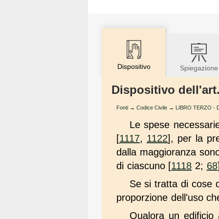
Dispositivo
Spiegazione
Dispositivo dell'art
Fonti
→
Codice Civile
→
LIBRO TERZO - De
Le spese necessari
[
1117
,
1122
], per la p
dalla maggioranza sono
di ciascuno [
1118
2;
68
Se si tratta di cose 
proporzione dell'uso c
Qualora un edificio 