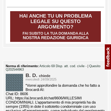
HAI ANCHE TU UN PROBLEMA
LEGALE SU QUESTO
ARGOMENTO?
FAI SUBITO LA TUA DOMANDA ALLA
NOSTRA REDAZIONE GIURIDICA
Norma di riferimento:
Articolo 69 Disp. att. cod. civile -
|
Quesito
Q202544963
B. D.
chiede
mercoledì 24/09/2025
“Vorrei approfondire la domanda che ho fatto a
Brocardi AI:
Chat ID: 8606
URL: https://ai.brocardi.it/chat/8606/MILLESIMI
CONDOMINIALI. L’appartamento di mia proprietà ha da
sempre (1955) in dote il sottotetto condominiale con uso
esclusivo all'appartamento, come individuato dal regolamento