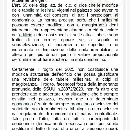
attualmente vigenti.
L’art. 69 delle disp. att. del c.c. ci dice che le modifica
delle
tabelle millesimali
vigenti nel palazzo può avvenire
con l’unanimità dei consensi di tutti i partecipanti al
condominio. La norma precisa, però, che i millesimi
possono essere modificati con la maggioranza degli
intervenuti che rappresentano almeno la metà del valore
dell’
edificio
in due casi specifici: se le attuali tabelle sono
frutto di un errore; oppure se, a seguito di
sopraelevazione, di incremento di superfici o di
incremento o diminuzione delle unità immobiliari, è
alterato per più di un quinto il valore proporzionale
dell'unità immobiliare anche di un solo condomino.
Certamente il rogito del 2025 non costituisce una
modifica strutturale dell’edificio che possa giustificare
una revisione delle tabelle millesimali a colpi di
maggioranza. Il rogito, facendosi forza della importante
pronuncia delle SSUU n.28972/2020, non fa altro che
prendere atto e accertare una situazione che è sempre
esistita nel palazzo, ovvero che un determinato
condomino
è stato da sempre
proprietario
esclusivo del
sottotetto, solo formalmente attribuitogli in uso esclusivo
dal regolamento di condominio di natura contrattuale.
Tale presa d’atto, fatta da tutti i partecipanti del
condominio (tecnicamente necessaria per poi subito
costituire il diritto di
usufrutto
di cui al secondo luogo),