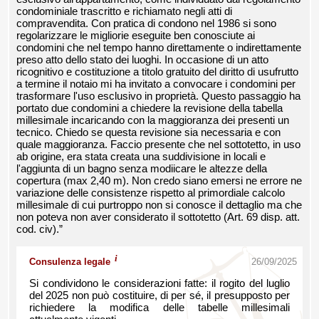
condominiale trascritto e richiamato negli atti di
compravendita. Con pratica di condono nel 1986 si sono
regolarizzare le migliorie eseguite ben conosciute ai
condomini che nel tempo hanno direttamente o indirettamente
preso atto dello stato dei luoghi. In occasione di un atto
ricognitivo e costituzione a titolo gratuito del diritto di usufrutto
a termine il notaio mi ha invitato a convocare i condomini per
trasformare l'uso esclusivo in proprietà. Questo passaggio ha
portato due condomini a chiedere la revisione della tabella
millesimale incaricando con la maggioranza dei presenti un
tecnico. Chiedo se questa revisione sia necessaria e con
quale maggioranza. Faccio presente che nel sottotetto, in uso
ab origine, era stata creata una suddivisione in locali e
l'aggiunta di un bagno senza modiicare le altezze della
copertura (max 2,40 m). Non credo siano emersi ne errore ne
variazione delle consistenze rispetto al primordiale calcolo
millesimale di cui purtroppo non si conosce il dettaglio ma che
non poteva non aver considerato il sottotetto (Art. 69 disp. att.
cod. civ).”
i
Consulenza legale
26/09/2025
Si condividono le considerazioni fatte: il rogito del luglio
del 2025 non può costituire, di per sé, il presupposto per
richiedere la modifica delle tabelle millesimali