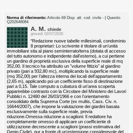
Norma di riferimento:
Articolo 69 Disp. att. cod. civile -
|
Quesito
Q202648084
A. M.
chiede
giovedì 02/07/2026
“Redazione nuove tabelle millesimali, condominio
8 proprietari: Lo scrivente è titolare di un’unità
immobiliare sita al piano seminterrato/terra (dotata di accesso
del tutto autonomo e indipendente dall'esterno), a cui pertiene
un giardino di proprietà esclusiva della superficie reale di mq
352,00. Il tecnico ha attribuito un "volume fittizio" al giardino
privato (pari a 932,80 mc), moltiplicando la superficie reale
(mq 352,00) per l’altezza interna dei locali dell'appartamento
(2,65 m), applicando poi un coefficiente fisso di destinazione
pari a 0,15. Tale computo a cubatura di un'area scoperta
apparirebbe contrasto con la Circolare del Ministero dei Lavori
Pubblici n. 12480 del 26/03/1966 e con l'orientamento
consolidato della Suprema Corte (ex multis, Cass. Civ. n.
16644/2007), che impone la valutazione dei giardini basata
esclusivamente sulla superficie reale, previa
riduzione.Omessa riduzione a scaglioni: Il redattore ha
completamente omesso di applicare un coefficiente di
utilizzazione decrescente a scaglioni (prassi estimativa del
Genio Civile), pur a fronte di un'estensione considerevole del