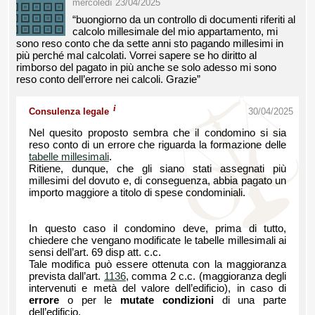
mercoledì 23/04/2025
“buongiorno da un controllo di documenti riferiti al
calcolo millesimale del mio appartamento, mi
sono reso conto che da sette anni sto pagando millesimi in
più perché mal calcolati. Vorrei sapere se ho diritto al
rimborso del pagato in più anche se solo adesso mi sono
reso conto dell’errore nei calcoli. Grazie”
i
Consulenza legale
30/04/2025
Nel quesito proposto sembra che il condomino si sia
reso conto di un errore che riguarda la formazione delle
tabelle millesimali
.
Ritiene, dunque, che gli siano stati assegnati più
millesimi del dovuto e, di conseguenza, abbia pagato un
importo maggiore a titolo di spese condominiali.
In questo caso il condomino deve, prima di tutto,
chiedere che vengano modificate le tabelle millesimali ai
sensi dell’art. 69 disp att. c.c.
Tale modifica può essere ottenuta con la maggioranza
prevista dall’art.
1136
, comma 2 c.c. (maggioranza degli
intervenuti e metà del valore dell’edificio), in caso di
errore
o per le
mutate condizioni
di una parte
dell’edificio.