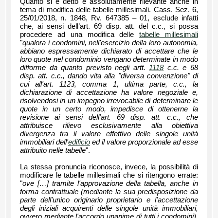
Quanto si è detto è assolutamente rilevante anche in
tema di modifica delle tabelle millesimali. Cass. Sez. 6,
25/01/2018, n. 1848, Rv. 647385 – 01, esclude infatti
che, ai sensi dell’art. 69 disp. att. del c.c., si possa
procedere ad una modifica delle
tabelle millesimali
"
qualora i condomini, nell'esercizio della loro autonomia,
abbiano espressamente dichiarato di accettare che le
loro quote nel condominio vengano determinate in modo
difforme da quanto previsto negli artt.
1118
c.c. e 68
disp. att. c.c., dando vita alla "diversa convenzione" di
cui all'art. 1123, comma 1, ultima parte, c.c., la
dichiarazione di accettazione ha valore negoziale e,
risolvendosi in un impegno irrevocabile di determinare le
quote in un certo modo, impedisce di ottenerne la
revisione ai sensi dell'art. 69 disp. att. c.c., che
attribuisce rilievo esclusivamente alla obiettiva
divergenza tra il valore effettivo delle singole unità
immobiliari dell'
edificio
ed il valore proporzionale ad esse
attribuito nelle tabelle
".
La stessa pronuncia riconosce, invece, la possibilità di
modificare le tabelle millesimali che si ritengono errate:
"
ove […] tramite l'approvazione della tabella, anche in
forma contrattuale (mediante la sua predisposizione da
parte dell'unico originario proprietario e l'accettazione
degli iniziali acquirenti delle singole unità immobiliari,
ovvero mediante l'accordo unanime di tutti i condomini),