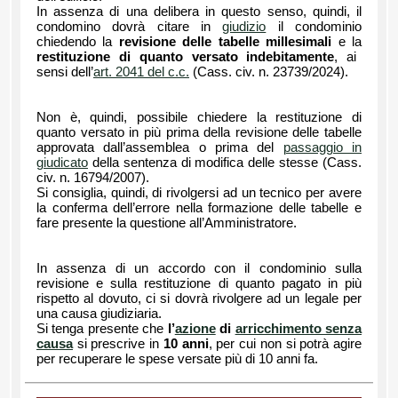
In assenza di una delibera in questo senso, quindi, il
condomino dovrà citare in
giudizio
il condominio
chiedendo la
revisione delle tabelle millesimali
e la
restituzione di quanto versato indebitamente
, ai
sensi dell’
art. 2041 del c.c.
(Cass. civ. n. 23739/2024).
Non è, quindi, possibile chiedere la restituzione di
quanto versato in più prima della revisione delle tabelle
approvata dall’assemblea o prima del
passaggio in
giudicato
della sentenza di modifica delle stesse (Cass.
civ. n. 16794/2007).
Si consiglia, quindi, di rivolgersi ad un tecnico per avere
la conferma dell’errore nella formazione delle tabelle e
fare presente la questione all’Amministratore.
In assenza di un accordo con il condominio sulla
revisione e sulla restituzione di quanto pagato in più
rispetto al dovuto, ci si dovrà rivolgere ad un legale per
una causa giudiziaria.
Si tenga presente che
l’
azione
di
arricchimento senza
causa
si prescrive in
10 anni
, per cui non si potrà agire
per recuperare le spese versate più di 10 anni fa.