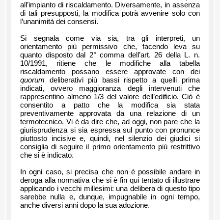
all’impianto di riscaldamento. Diversamente, in assenza
di tali presupposti, la modifica potrà avvenire solo con
l’unanimità dei consensi.
Si segnala come via sia, tra gli interpreti, un
orientamento più permissivo che, facendo leva su
quanto disposto dal 2° comma dell’art. 26 della L. n.
10/1991, ritiene che le modifiche alla tabella
riscaldamento possano essere approvate con dei
quorum
deliberativi più bassi rispetto a quelli prima
indicati, ovvero maggioranza degli intervenuti che
rappresentino almeno 1/3 del valore dell’edificio. Ciò è
consentito a patto che la modifica sia stata
preventivamente approvata da una relazione di un
termotecnico. Vi è da dire che, ad oggi, non pare che la
giurisprudenza si sia espressa sul punto con pronunce
piuttosto incisive e, quindi, nel silenzio dei giudici si
consiglia di seguire il primo orientamento più restrittivo
che si è indicato.
In ogni caso, si precisa che non è possibile andare in
deroga alla normativa che si è fin qui tentato di illustrare
applicando i vecchi millesimi: una delibera di questo tipo
sarebbe nulla e, dunque, impugnabile in ogni tempo,
anche diversi anni dopo la sua adozione.