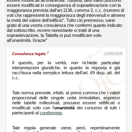
essere modificati all'unanimità. Tuttavia, detti valori possono
essere modificati in conseguenza di sopraelevazione con la
maggioranza prevista dall'art.1136, comma 2, c.c. (numero di
voti che rappresenti la maggioranza degli intervenuti e almeno
la metà del valore dell'edificio”. Tutto ciò premesso, sarei
grato di una vostra consulenza che confermi quanto indicato
dal sottoscritto, ovvero nonostante si tratti di una
sopraelevazione, la Tabella si può modificare solo
all’unanimità. Grazie”
i
Consulenza legale
10/05/2025
Il quesito, per la verità, non richiede particolari
interpretazioni giuridiche, in quanto la risposta è già
racchiusa nella semplice lettura dell’art. 69 disp. att. del
c.c.
Tale norma prevede, infatti, al primo comma che i valori
proporzionali delle singole unità immobiliari, espressi
nelle tabelle millesimali, possano essere rettificati o
modificati solo con l’
unanimità
dei consensi di tutti i
partecipanti al
condominio
.
Tale regola generale viene, però, repentinamente