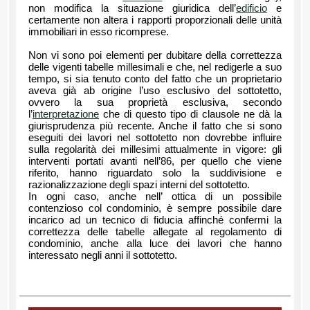
non modifica la situazione giuridica dell’
edificio
e
certamente non altera i rapporti proporzionali delle unità
immobiliari in esso ricomprese.
Non vi sono poi elementi per dubitare della correttezza
delle vigenti tabelle millesimali e che, nel redigerle a suo
tempo, si sia tenuto conto del fatto che un proprietario
aveva già ab origine l’uso esclusivo del sottotetto,
ovvero la sua proprietà esclusiva, secondo
l’
interpretazione
che di questo tipo di clausole ne dà la
giurisprudenza più recente. Anche il fatto che si sono
eseguiti dei lavori nel sottotetto non dovrebbe influire
sulla regolarità dei millesimi attualmente in vigore: gli
interventi portati avanti nell’86, per quello che viene
riferito, hanno riguardato solo la suddivisione e
razionalizzazione degli spazi interni del sottotetto.
In ogni caso, anche nell’ ottica di un possibile
contenzioso col condominio, è sempre possibile dare
incarico ad un tecnico di fiducia affinché confermi la
correttezza delle tabelle allegate al regolamento di
condominio, anche alla luce dei lavori che hanno
interessato negli anni il sottotetto.