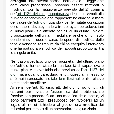
derogata
dalla stessa norma, nella quale si legge che
detti valori proporzionali possono essere rettificati o
modificati con la maggioranza prevista dal 2° comma
dell’
art. 1136 del c.c.
(
maggioranza
degli intervenuti alla
riunione condominiale che rappresentino almeno la metà
del valore dell’
edificio
), quando - per le mutate condizioni
dello stabile dovute, tra le altre cose, a sopraelevazioni
di nuovi piani - sia alterato per più di un quinto il valore
proporzionale dell'unità immobiliare anche di un solo
condomino
. In questo caso, le spese di modifica delle
tabelle vengono sostenute da chi ha eseguito l’intervento
che ha portato alla modifica dei rapporti proporzionali tra
le singole unità.
Nel caso specifico, uno dei proprietari dell’ultimo piano
dell’edificio ha esercitato la sua facoltà di sopraelevare
nuovi piani e nuove fabbriche prevista dall’
art. 1127 del
c.c.
ma, a quanto pare, durante tutti questi anni nessuno
si è mai interessato alle
tabelle millesimali
e alle relative
necessarie modifiche.
Ai sensi dell’art. 69 disp. att. del c.c. vi sono tutti gli
estremi per investire l’
assemblea
del problema; se
l’assise non procederà ad una modifica delle tabelle, vi
sono parimenti tutti i presupposti per rivolgersi ad un
legale al fine di richiedere al giudice una modifica dei
millesimi per mezzo di un provvedimento giudiziario.