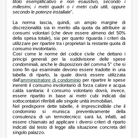
titolo esemplificativo e non esaustivo, secondo i
millesimi, i metri quadri o i metri cubi utili, oppure
secondo le potenze installate
".
La norma lascia, quindi, un ampio margine di
discrezionalità sia in merito alla quota da attribuire ai
consumi volontari (che deve essere almeno del 50%
della spesa totale), sia per quanto riguarda i criteri da
utilizzare per ripartire tra i proprietari la restante quota di
consumo involontario.
Così come le norme del codice civile che dettano i
principi generali per la suddivisione delle spese
condominiali, anche le disposizioni del comma 5° che si
sono fin qui esaminate devono essere tradotte in una
tabella di riparto, la quale dovrà essere utilizzata
dall’
amministratore di condominio
per ripartire le spese
inerenti il consumo involontario di forza calore e acqua
calda sanitaria: il consumo volontario dovrà, invece,
essere ripartito in base ai metri cubi indicati dai
sottocontatori riferibili alle singole unità immobiliari.
Nel predisporre dette tabelle, è imprescindibile che il
condominio si munisca preventivamente della
consulenza di un termotecnico: sarà lui, infatti, ad
essere chiamato ad applicare i diversi criteri di riparto
indicati dal testo di legge alla situazione concreta del
singolo palazzo.