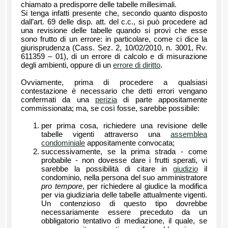
chiamato a predisporre delle tabelle millesimali.
Si tenga infatti presente che, secondo quanto disposto
dall’art. 69 delle disp. att. del c.c., si può procedere ad
una revisione delle tabelle quando si provi che esse
sono frutto di un errore: in particolare, come ci dice la
giurisprudenza (Cass. Sez. 2, 10/02/2010, n. 3001, Rv.
611359 – 01), di un errore di calcolo e di misurazione
degli ambienti, oppure di un
errore di diritto
.
Ovviamente, prima di procedere a qualsiasi
contestazione è necessario che detti errori vengano
confermati da una
perizia
di parte appositamente
commissionata; ma, se così fosse, sarebbe possibile:
per prima cosa, richiedere una revisione delle
tabelle vigenti attraverso una
assemblea
condominiale
appositamente convocata;
successivamente, se la prima strada - come
probabile - non dovesse dare i frutti sperati, vi
sarebbe la possibilità di citare in
giudizio
il
condominio, nella persona del suo amministratore
pro tempore
, per richiedere al giudice la modifica
per via giudiziaria delle tabelle attualmente vigenti.
Un contenzioso di questo tipo dovrebbe
necessariamente essere preceduto da un
obbligatorio tentativo di mediazione, il quale, se