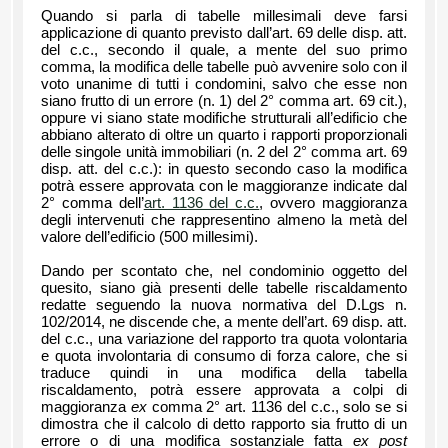
Quando si parla di tabelle millesimali deve farsi
applicazione di quanto previsto dall’art. 69 delle disp. att.
del c.c., secondo il quale, a mente del suo primo
comma, la modifica delle tabelle può avvenire solo con il
voto unanime di tutti i condomini, salvo che esse non
siano frutto di un errore (n. 1) del 2° comma art. 69 cit.),
oppure vi siano state modifiche strutturali all’edificio che
abbiano alterato di oltre un quarto i rapporti proporzionali
delle singole unità immobiliari (n. 2 del 2° comma art. 69
disp. att. del c.c.): in questo secondo caso la modifica
potrà essere approvata con le maggioranze indicate dal
2° comma dell’
art. 1136 del c.c.
, ovvero maggioranza
degli intervenuti che rappresentino almeno la metà del
valore dell’edificio (500 millesimi).
Dando per scontato che, nel condominio oggetto del
quesito, siano già presenti delle tabelle riscaldamento
redatte seguendo la nuova normativa del D.Lgs n.
102/2014, ne discende che, a mente dell’art. 69 disp. att.
del c.c., una variazione del rapporto tra quota volontaria
e quota involontaria di consumo di forza calore, che si
traduce quindi in una modifica della tabella
riscaldamento, potrà essere approvata a colpi di
maggioranza
ex
comma 2° art. 1136 del c.c., solo se si
dimostra che il calcolo di detto rapporto sia frutto di un
errore o di una modifica sostanziale fatta
ex post