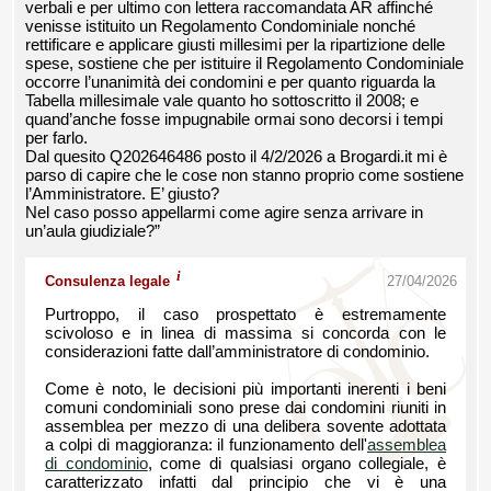
verbali e per ultimo con lettera raccomandata AR affinché
venisse istituito un Regolamento Condominiale nonché
rettificare e applicare giusti millesimi per la ripartizione delle
spese, sostiene che per istituire il Regolamento Condominiale
occorre l’unanimità dei condomini e per quanto riguarda la
Tabella millesimale vale quanto ho sottoscritto il 2008; e
quand’anche fosse impugnabile ormai sono decorsi i tempi
per farlo.
Dal quesito Q202646486 posto il 4/2/2026 a Brogardi.it mi è
parso di capire che le cose non stanno proprio come sostiene
l’Amministratore. E’ giusto?
Nel caso posso appellarmi come agire senza arrivare in
un’aula giudiziale?”
i
Consulenza legale
27/04/2026
Purtroppo, il caso prospettato è estremamente
scivoloso e in linea di massima si concorda con le
considerazioni fatte dall’amministratore di condominio.
Come è noto, le decisioni più importanti inerenti i beni
comuni condominiali sono prese dai condomini riuniti in
assemblea per mezzo di una delibera sovente adottata
a colpi di maggioranza: il funzionamento dell'
assemblea
di condominio
, come di qualsiasi organo collegiale, è
caratterizzato infatti dal principio che vi è una