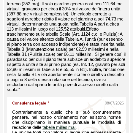
terreno (352 mq). Il solo giardino genera così ben 111,64 mc
virtuali, gravando per circa il 30% sul valore dell'intera unità
(397,88 mc virtuali complessivi). Un calcolo corretto a
scaglioni avrebbe ridotto il valore del giardino a soli 74,73 mc
virtuali, determinando una quota nella Tabella A pari a circa
113 millesimi in luogo dei 125,52 attribuiti.Effetto
trascinamento sulle tabelle Scale (Art. 1124 c.c. e Pulizia): A
causa del valore alterato della Tabella A, l'unità (pur essendo
al piano terra con accesso indipendente) è stata inserita nella
Tabella B (Manutenzione scale) per 62,99 millesimi e nella
Tabella B1 (Pulizia scale) per 66,11 millesimi. Si genera così il
paradosso per cui il piano terra subisce un addebito superiore
rispetto a unità site al primo piano (es. Int. 12, gravato per soli
52,86 millesimi in Tabella B e 55,55 in B1). Inoltre, l'inclusione
nella Tabella B1 viola apertamente il criterio direttivo descritto
a pagina 8 della stessa relazione del tecnico, ove si
escludono dal riparto le unità prive di accesso diretto dalla
scala.”
i
Consulenza legale
08/07/2026
Contrariamente a quello che si può comunemente
pensare, nel nostro ordinamento non esistono norme
che disciplinano in maniera puntuale le modalità di
redazione delle
tabelle millesimali
.
Le uniche fonti con valore di legge che espressamente