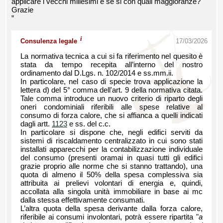
applicare i vecchi millesimi e se si con quali maggioranze?
Grazie
”
i
Consulenza legale
17/03/2026
La normativa tecnica a cui si fa riferimento nel quesito è
stata da tempo recepita all’interno del nostro
ordinamento dal D.Lgs. n. 102/2014 e ss.mm.ii.
In particolare, nel caso di specie trova applicazione la
lettera d) del 5° comma dell'art. 9 della normativa citata.
Tale comma introduce un nuovo criterio di riparto degli
oneri condominiali riferibili alle spese relative al
consumo di forza calore, che si affianca a quelli indicati
dagli artt.
1123
e ss. del c.c.
In particolare si dispone che, negli edifici serviti da
sistemi di riscaldamento centralizzato in cui sono stati
installati apparecchi per la contabilizzazione individuale
del consumo (presenti oramai in quasi tutti gli edifici
grazie proprio alle norme che si stanno trattando), una
quota di almeno il 50% della spesa complessiva sia
attribuita ai prelievi volontari di energia e, quindi,
accollata alla singola unità immobiliare in base ai mc
dalla stessa effettivamente consumati.
L’altra quota della spesa derivante dalla forza calore,
riferibile ai consumi involontari, potrà essere ripartita "
a