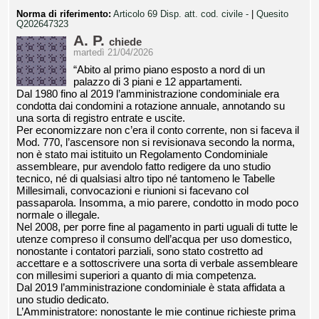
Norma di riferimento:
Articolo 69 Disp. att. cod. civile -
|
Quesito
Q202647323
A. P.
chiede
martedì 21/04/2026
“Abito al primo piano esposto a nord di un
palazzo di 3 piani e 12 appartamenti.
Dal 1980 fino al 2019 l’amministrazione condominiale era
condotta dai condomini a rotazione annuale, annotando su
una sorta di registro entrate e uscite.
Per economizzare non c’era il conto corrente, non si faceva il
Mod. 770, l’ascensore non si revisionava secondo la norma,
non è stato mai istituito un Regolamento Condominiale
assembleare, pur avendolo fatto redigere da uno studio
tecnico, né di qualsiasi altro tipo né tantomeno le Tabelle
Millesimali, convocazioni e riunioni si facevano col
passaparola. Insomma, a mio parere, condotto in modo poco
normale o illegale.
Nel 2008, per porre fine al pagamento in parti uguali di tutte le
utenze compreso il consumo dell’acqua per uso domestico,
nonostante i contatori parziali, sono stato costretto ad
accettare e a sottoscrivere una sorta di verbale assembleare
con millesimi superiori a quanto di mia competenza.
Dal 2019 l’amministrazione condominiale è stata affidata a
uno studio dedicato.
L’Amministratore: nonostante le mie continue richieste prima