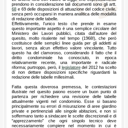
prendono in considerazione tali documenti sono gli artt.
68
e 69 delle disposizioni di attuazione del codice civile,
senza però occuparsi in maniera analitica delle modalità
di redazione delle tabelle.
Effettivamente, l’unico testo che prende in esame
questo importante aspetto è una semplice circolare del
Ministero dei Lavori pubblici, citata dall’autore del
quesito, molto risalente nel tempo (1968!), che però
costituisce delle semplici linee guida per gli addetti ai
lavori, senza alcun effettivo valore vincolante. Tutto
questo ha del clamoroso, considerando il fatto che il
diritto condominiale ha conosciuto, in epoca
relativamente recente, una importante e radicale
riforma; purtroppo, però, il
legislatore
del 2012 ha scelto
di non dettare disposizioni specifiche riguardanti la
redazione delle tabelle millesimali.
Fatta questa doverosa premessa, le contestazioni
illustrate nel quesito paiono essere un buon punto di
partenza per richiedere una revisione delle tabelle
attualmente vigenti nel condominio. Esse si basano
principalmente su errori di misurazione di aree giardino
private e pertinenziali alle singole abitazioni, e non si
soffermano tanto a sindacare le scelte discrezionali e di
“apprezzamento” che ogni singolo tecnico deve
necessariamente compiere nel momento in cui è