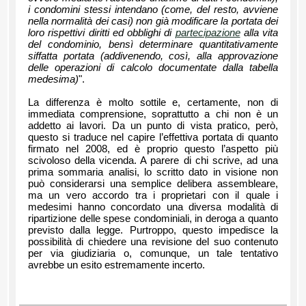
i condomini stessi intendano (come, del resto, avviene
nella normalità dei casi) non già modificare la portata dei
loro rispettivi diritti ed obblighi di
partecipazione
alla vita
del condominio, bensì determinare quantitativamente
siffatta portata (addivenendo, così, alla approvazione
delle operazioni di calcolo documentate dalla tabella
medesima)
".
La differenza è molto sottile e, certamente, non di
immediata comprensione, soprattutto a chi non è un
addetto ai lavori. Da un punto di vista pratico, però,
questo si traduce nel capire l’effettiva portata di quanto
firmato nel 2008, ed è proprio questo l’aspetto più
scivoloso della vicenda. A parere di chi scrive, ad una
prima sommaria analisi, lo scritto dato in visione non
può considerarsi una semplice delibera assembleare,
ma un vero accordo tra i proprietari con il quale i
medesimi hanno concordato una diversa modalità di
ripartizione delle spese condominiali, in deroga a quanto
previsto dalla legge. Purtroppo, questo impedisce la
possibilità di chiedere una revisione del suo contenuto
per via giudiziaria o, comunque, un tale tentativo
avrebbe un esito estremamente incerto.