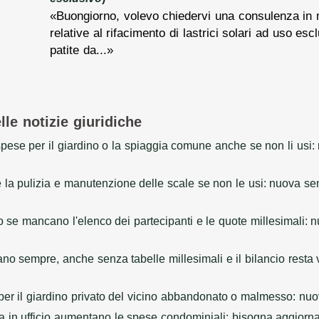
«Buongiorno, volevo chiedervi una consulenza in m
relative al rifacimento di lastrici solari ad uso escl
patite da...»
lle notizie giuridiche
pese per il giardino o la spiaggia comune anche se non li usi
la pulizia e manutenzione delle scale se non le usi: nuova s
lo se mancano l'elenco dei partecipanti e le quote millesimali
no sempre, anche senza tabelle millesimali e il bilancio resta
er il giardino privato del vicino abbandonato o malmesso: nu
 in ufficio aumentano le spese condominiali: bisogna aggiornar