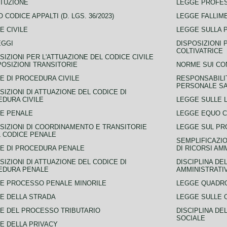
TUZIONE
LEGGE PROFE
 CODICE APPALTI (D. LGS. 36/2023)
LEGGE FALLIM
E CIVILE
LEGGE SULLA 
EGGI
DISPOSIZIONI 
COLTIVATRICE
SIZIONI PER L'ATTUAZIONE DEL CODICE CIVILE
POSIZIONI TRANSITORIE
NORME SUI CO
E DI PROCEDURA CIVILE
RESPONSABILI
PERSONALE SA
SIZIONI DI ATTUAZIONE DEL CODICE DI
DURA CIVILE
LEGGE SULLE L
E PENALE
LEGGE EQUO 
SIZIONI DI COORDINAMENTO E TRANSITORIE
LEGGE SUL PR
L CODICE PENALE
SEMPLIFICAZIO
E DI PROCEDURA PENALE
DI RICORSI AM
SIZIONI DI ATTUAZIONE DEL CODICE DI
DISCIPLINA DE
EDURA PENALE
AMMINISTRATI
E PROCESSO PENALE MINORILE
LEGGE QUADRO
E DELLA STRADA
LEGGE SULLE 
E DEL PROCESSO TRIBUTARIO
DISCIPLINA DE
SOCIALE
E DELLA PRIVACY