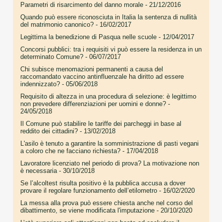
Parametri di risarcimento del danno morale
- 21/12/2016
Quando può essere riconosciuta in Italia la sentenza di nullità
del matrimonio canonico?
- 16/02/2017
Legittima la benedizione di Pasqua nelle scuole
- 12/04/2017
Concorsi pubblici: tra i requisiti vi può essere la residenza in un
determinato Comune?
- 06/07/2017
Chi subisce menomazioni permanenti a causa del
raccomandato vaccino antinfluenzale ha diritto ad essere
indennizzato?
- 05/06/2018
Requisito di altezza in una procedura di selezione: è legittimo
non prevedere differenziazioni per uomini e donne?
-
24/05/2018
Il Comune può stabilire le tariffe dei parcheggi in base al
reddito dei cittadini?
- 13/02/2018
L'asilo è tenuto a garantire la somministrazione di pasti vegani
a coloro che ne facciano richiesta?
- 17/04/2018
Lavoratore licenziato nel periodo di prova? La motivazione non
è necessaria
- 30/10/2018
Se l’alcoltest risulta positivo è la pubblica accusa a dover
provare il regolare funzionamento dell’etilometro
- 16/02/2020
La messa alla prova può essere chiesta anche nel corso del
dibattimento, se viene modificata l'imputazione
- 20/10/2020