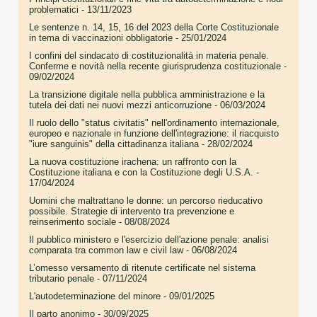
problematici
- 13/11/2023
Le sentenze n. 14, 15, 16 del 2023 della Corte Costituzionale
in tema di vaccinazioni obbligatorie
- 25/01/2024
I confini del sindacato di costituzionalità in materia penale.
Conferme e novità nella recente giurisprudenza costituzionale
-
09/02/2024
La transizione digitale nella pubblica amministrazione e la
tutela dei dati nei nuovi mezzi anticorruzione
- 06/03/2024
Il ruolo dello "status civitatis" nell'ordinamento internazionale,
europeo e nazionale in funzione dell'integrazione: il riacquisto
"iure sanguinis" della cittadinanza italiana
- 28/02/2024
La nuova costituzione irachena: un raffronto con la
Costituzione italiana e con la Costituzione degli U.S.A.
-
17/04/2024
Uomini che maltrattano le donne: un percorso rieducativo
possibile. Strategie di intervento tra prevenzione e
reinserimento sociale
- 08/08/2024
Il pubblico ministero e l'esercizio dell'azione penale: analisi
comparata tra common law e civil law
- 06/08/2024
L’omesso versamento di ritenute certificate nel sistema
tributario penale
- 07/11/2024
L'autodeterminazione del minore
- 09/01/2025
Il parto anonimo
- 30/09/2025