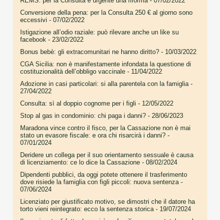
REMS: per la Consulta è urgente una riforma
- 07/02/2022
Conversione della pena: per la Consulta 250 € al giorno sono
eccessivi
- 07/02/2022
Istigazione all’odio raziale: può rilevare anche un like su
facebook
- 23/02/2022
Bonus bebè: gli extracomunitari ne hanno diritto?
- 10/03/2022
CGA Sicilia: non è manifestamente infondata la questione di
costituzionalità dell’obbligo vaccinale
- 11/04/2022
Adozione in casi particolari: si alla parentela con la famiglia
-
27/04/2022
Consulta: sì al doppio cognome per i figli
- 12/05/2022
Stop al gas in condominio: chi paga i danni?
- 28/06/2023
Maradona vince contro il fisco, per la Cassazione non è mai
stato un evasore fiscale: e ora chi risarcirà i danni?
-
07/01/2024
Deridere un collega per il suo orientamento sessuale è causa
di licenziamento: ce lo dice la Cassazione
- 08/02/2024
Dipendenti pubblici, da oggi potete ottenere il trasferimento
dove risiede la famiglia con figli piccoli: nuova sentenza
-
07/06/2024
Licenziato per giustificato motivo, se dimostri che il datore ha
torto vieni reintegrato: ecco la sentenza storica
- 19/07/2024