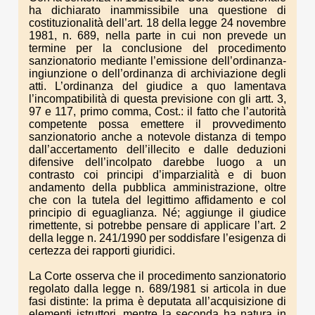
ha dichiarato inammissibile una questione di
costituzionalità dell’art. 18 della legge 24 novembre
1981, n. 689, nella parte in cui non prevede un
termine per la conclusione del procedimento
sanzionatorio mediante l’emissione dell’ordinanza-
ingiunzione o dell’ordinanza di archiviazione degli
atti. L’ordinanza del giudice a quo lamentava
l’incompatibilità di questa previsione con gli artt. 3,
97 e 117, primo comma, Cost.: il fatto che l’autorità
competente possa emettere il provvedimento
sanzionatorio anche a notevole distanza di tempo
dall’accertamento dell’illecito e dalle deduzioni
difensive dell’incolpato darebbe luogo a un
contrasto coi principi d’imparzialità e di buon
andamento della pubblica amministrazione, oltre
che con la tutela del legittimo affidamento e col
principio di eguaglianza. Né; aggiunge il giudice
rimettente, si potrebbe pensare di applicare l’art. 2
della legge n. 241/1990 per soddisfare l’esigenza di
certezza dei rapporti giuridici.
La Corte osserva che il procedimento sanzionatorio
regolato dalla legge n. 689/1981 si articola in due
fasi distinte: la prima è deputata all’acquisizione di
elementi istruttori, mentre la seconda ha natura in