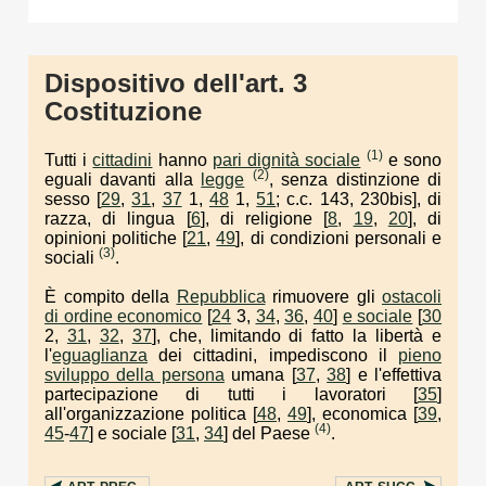
Dispositivo dell'art. 3
Costituzione
(1)
Tutti i
cittadini
hanno
pari dignità sociale
e sono
(2)
eguali davanti alla
legge
, senza distinzione di
sesso [
29
,
31
,
37
1,
48
1,
51
; c.c. 143, 230bis], di
razza, di lingua [
6
], di religione [
8
,
19
,
20
], di
opinioni politiche [
21
,
49
], di condizioni personali e
(3)
sociali
.
È compito della
Repubblica
rimuovere gli
ostacoli
di ordine economico
[
24
3,
34
,
36
,
40
]
e sociale
[
30
2,
31
,
32
,
37
], che, limitando di fatto la libertà e
l'
eguaglianza
dei cittadini, impediscono il
pieno
sviluppo della persona
umana [
37
,
38
] e l'effettiva
partecipazione di tutti i lavoratori [
35
]
all'organizzazione politica [
48
,
49
], economica [
39
,
(4)
45
-
47
] e sociale [
31
,
34
] del Paese
.