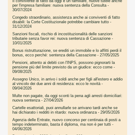
Il convivente di fatto da oggi è un familiare, nuove tutele anche
per l'impresa familiare: nuova sentenza della Consulta
-
30/07/2024
Congedo straordinario, assistenza anche ai conviventi di fatto
disabili: la Corte Costituzionale potrebbe cambiare tutto
-
31/12/2024
Sanzioni fiscali, rischio di incostituzionalità delle sanzioni
tributarie senza favor rei: nuova sentenza di Cassazione
-
10/01/2025
Bonus ristrutturazione, se erediti un immobile e lo affitti perdi il
bonus, ecco perché: sentenza della Cassazione
- 27/05/2025
Pensioni, attento ai debiti con l'INPS, possono pignorarti la
pensione più del limite previsto da un giudice: ecco come
-
09/08/2025
Assegno Unico, in arrivo i soldi anche per figli all'estero e addio
al vincolo dei due anni di residenza: ecco le novità
-
09/04/2026
Multe non pagate, da oggi sconti la pena agli arresti domiciliari:
nuova sentenza
- 27/04/2026
Cartelle esattoriali, puoi annullarle se arrivano tardi anche se
hai dichiarato i redditi in ritardo: nuova ordinanza
- 29/05/2026
Agenzia delle Entrate, nuovo concorso per centinaia di posti a
tempo indeterminato, basta il diploma, ma non è per tutti
-
04/06/2026