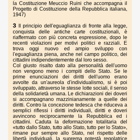
la Costituzione Meuccio Ruini che accompagna il
Progetto di Costituzione della Repubblica italiana,
1947)
3
Il principio dell'eguaglianza di fronte alla legge,
conquista delle antiche carte costituzionali, è
riaffermato con più concreta espressione, dopo le
recenti violazioni per motivi politici e razziali. E
trova oggi nuovo ed ampio sviluppo con
l'eguaglianza piena, anche nel campo politico, dei
cittadini indipendentemente dal loro sesso.
Col giusto risalto dato alla personalità dell'uomo
non vengono meno i compiti dello Stato. Se le
prime enunciazioni dei diritti dell'uomo erano
avvolte da un'aureola d'individualismo, si è poi
sviluppato, attraverso le stesse lotte sociali, il senso
della solidarietà umana. Le dichiarazioni dei doveri
si accompagnano mazzinianamente a quelle dei
diritti. Contro la concezione tedesca che riduceva a
semplici riflessi i diritti individuali, diritti e doveri
avvincono reciprocamente la Repubblica ed i
cittadini. Caduta la deformazione totalitaria del
«tutto dallo Stato, tutto allo Stato, tutto per lo Stato»,
rimane pur sempre allo Stato, nel rispetto delle
libertà individuali, la suprema potestà regolatrice