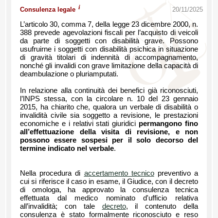
i
Consulenza legale
20/11/2025
L’articolo 30, comma 7, della legge 23 dicembre 2000, n.
388 prevede agevolazioni fiscali per l’acquisto di veicoli
da parte di soggetti con disabilità grave. Possono
usufruirne i soggetti con disabilità psichica in situazione
di gravità titolari di indennità di accompagnamento,
nonché gli invalidi con grave limitazione della capacità di
deambulazione o pluriamputati.
In relazione alla continuità dei benefici già riconosciuti,
l’INPS stessa, con la circolare n. 10 del 23 gennaio
2015, ha chiarito che, qualora un verbale di disabilità o
invalidità civile sia soggetto a revisione, le prestazioni
economiche e i relativi stati giuridici
permangono fino
all’effettuazione dell
a visita di revisione, e non
possono essere sospesi per il solo decorso del
termine indicato nel verbale
.
Nella procedura di
accertamento tecnico
preventivo a
cui si riferisce il caso in esame, il Giudice, con il decreto
di omologa, ha approvato la consulenza tecnica
effettuata dal medico nominato d'ufficio relativa
all’invalidità; con tale
decreto
, il contenuto della
consulenza è stato formalmente riconosciuto e reso