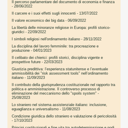
Il percorso parlamentare del documento di economia e finanza
- 28/06/2022
Il carcere e i suoi effetti sugli innocenti
- 13/07/2022
Il valore economico dei big data
- 06/09/2022
La libertà delle minoranze religiose in Europa: profili storico-
giuridici
- 22/09/2022
I simboli religiosi nell'ordinamento italiano
- 28/11/2022
La disciplina del lavoro femminile: tra procreazione e
produzione
- 04/01/2023
Il celibato dei chierici: profili storici, disciplina vigente e
prospettive future
- 22/03/2023
Giustizia predittiva: l’esperienza statunitense e l’eventuale
ammissibilità dei "risk assessment tools" nell’ordinamento
italiano
- 11/09/2023
Il contributo della giurisprudenza costituzionale nel rapporto tra
politica e amministrazione. Il controverso processo di
eliminazione del meccanismo dello "spoils system"
-
25/08/2023
Lo straniero nel sistema assistenziale italiano: inclusione,
eguaglianza e universalismo
- 11/08/2023
Condizione giuridica dello straniero e valutazione di pericolosità
- 17/10/2023
Principi costituzionali e fine vita tra autodeterminazione e nodi