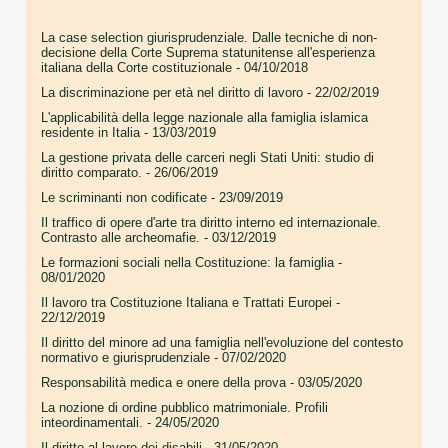
La case selection giurisprudenziale. Dalle tecniche di non-
decisione della Corte Suprema statunitense all'esperienza
italiana della Corte costituzionale
- 04/10/2018
La discriminazione per età nel diritto di lavoro
- 22/02/2019
L'applicabilità della legge nazionale alla famiglia islamica
residente in Italia
- 13/03/2019
La gestione privata delle carceri negli Stati Uniti: studio di
diritto comparato.
- 26/06/2019
Le scriminanti non codificate
- 23/09/2019
Il traffico di opere d'arte tra diritto interno ed internazionale.
Contrasto alle archeomafie.
- 03/12/2019
Le formazioni sociali nella Costituzione: la famiglia
-
08/01/2020
Il lavoro tra Costituzione Italiana e Trattati Europei
-
22/12/2019
Il diritto del minore ad una famiglia nell'evoluzione del contesto
normativo e giurisprudenziale
- 07/02/2020
Responsabilità medica e onere della prova
- 03/05/2020
La nozione di ordine pubblico matrimoniale. Profili
inteordinamentali.
- 24/05/2020
Il diritto al lavoro dei disabili
- 31/05/2020