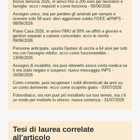
Bonus benzina 2026, in arrivo fino a 200 euro per lavoratori e
famiglie: ecco i requisiti e come funziona
- 06/06/2026
Assegno unico, stai per perdere gli arretrati per sempre e
ricevere solo 58 euro: devi aggiornare subito l'ISEE all'INPS
-
08/06/2026
Piano Casa 2026, in arrivo l'IMU al 50% se affitti a giovani e
genitori separati a canone concordato: ecco le novità
-
09/06/2026
Pensione anticipata, spunta l'ipotesi di uscita a 64 anni per tutti
ma con l'assegno ridotto: ecco come funzionerebbe
-
13/06/2026
Assegno di invalidità, ora puoi ottenerlo senza visita medica se
ti era stato negato o sospeso: nuovo messaggio INPS
-
16/06/2026
Conto corrente, puoi recuperare i soldi dimenticati da anni su
un conto dormiente: ecco come scoprirlo gratis
- 03/07/2026
Fotovoltaico, ora non puoi più installarlo sui tuoi terreni, ma c'è
un modo per metterlo lo stesso: nuova sentenza
- 31/07/2026
Tesi di laurea correlate
all'articolo