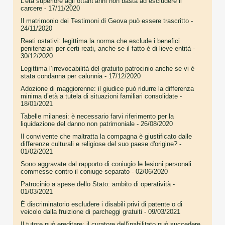
L’età superiore agli ottant’anni non basta ad escludere il
carcere
- 17/11/2020
Il matrimonio dei Testimoni di Geova può essere trascritto
-
24/11/2020
Reati ostativi: legittima la norma che esclude i benefici
penitenziari per certi reati, anche se il fatto è di lieve entità
-
30/12/2020
Legittima l’irrevocabilità del gratuito patrocinio anche se vi è
stata condanna per calunnia
- 17/12/2020
Adozione di maggiorenne: il giudice può ridurre la differenza
minima d’età a tutela di situazioni familiari consolidate
-
18/01/2021
Tabelle milanesi: è necessario farvi riferimento per la
liquidazione del danno non patrimoniale
- 26/08/2020
Il convivente che maltratta la compagna è giustificato dalle
differenze culturali e religiose del suo paese d'origine?
-
01/02/2021
Sono aggravate dal rapporto di coniugio le lesioni personali
commesse contro il coniuge separato
- 02/06/2020
Patrocinio a spese dello Stato: ambito di operatività
-
01/03/2021
È discriminatorio escludere i disabili privi di patente o di
veicolo dalla fruizione di parcheggi gratuiti
- 09/03/2021
Il tutore può ereditare: il curatore dell'inabilitato può succedere