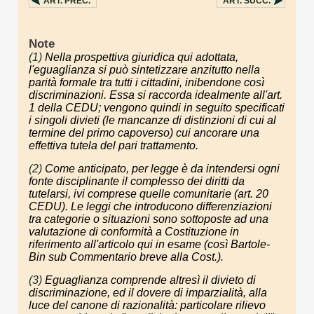
ART.
PREC.
ART.
SUCC.
Note
(1)
Nella prospettiva giuridica qui adottata,
l'eguaglianza si può sintetizzare anzitutto nella
parità formale tra tutti i cittadini, inibendone così
discriminazioni. Essa si raccorda idealmente all'art.
1 della CEDU; vengono quindi in seguito specificati
i singoli divieti (le mancanze di distinzioni di cui al
termine del primo capoverso) cui ancorare una
effettiva tutela del pari trattamento.
(2)
Come anticipato, per legge è da intendersi ogni
fonte disciplinante il complesso dei diritti da
tutelarsi, ivi comprese quelle comunitarie (art. 20
CEDU). Le leggi che introducono differenziazioni
tra categorie o situazioni sono sottoposte ad una
valutazione di conformità a Costituzione in
riferimento all'articolo qui in esame (così Bartole-
Bin sub Commentario breve alla Cost.).
(3)
Eguaglianza comprende altresì il divieto di
discriminazione, ed il dovere di imparzialità, alla
luce del canone di razionalità: particolare rilievo