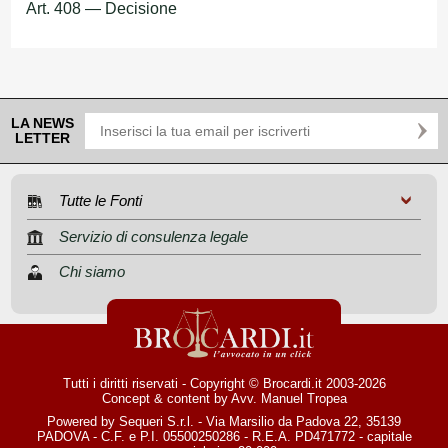
Art. 408 — Decisione
LA NEWS
LETTER
Tutte le Fonti
Servizio di consulenza legale
Chi siamo
Tutti i diritti riservati - Copyright © Brocardi.it 2003-2026
Concept & content by
Avv. Manuel Tropea
Powered by Sequeri S.r.l. - Via Marsilio da Padova 22, 35139
PADOVA - C.F. e P.I. 05500250286 - R.E.A. PD471772 - capitale