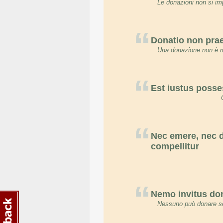
Le donazioni non si im
“
Donatio non pra
Una donazione non è m
“
Est iustus posses
“
Nec emere, nec 
compellitur
“
Nemo invitus do
Nessuno può donare se