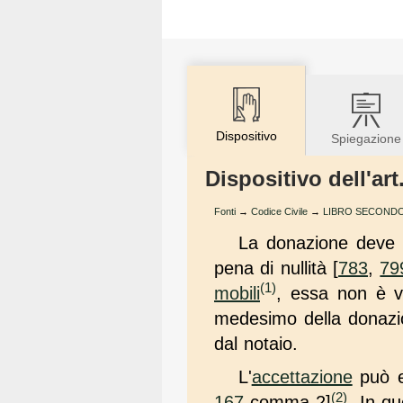
Dispositivo
Spiegazione
Dispositivo dell'art
Fonti
→
Codice Civile
→
LIBRO SECONDO -
La donazione deve 
pena di nullità [
783
,
79
(1)
mobili
, essa non è va
medesimo della donazio
dal notaio.
L'
accettazione
può es
(2)
167
comma 2]
. In q