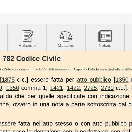
Relazioni
Massime
Notizie
. 782 Codice Civile
 Delle successioni
→
Titolo V - Delle donazioni
→
Capo III - Della forma e degli effetti dell
[
1875
c.c.] essere fatta per
atto pubblico
[
1350
9
,
1350
comma 1,
1421
,
1422
,
2725
,
2739
c.c.].
lida che per quelle specificate con indicazione d
ne, ovvero in una nota a parte sottoscritta dal d
sere fatta nell'atto stesso o con atto pubblico p
uesto caso la donazione non è perfetta se non dal 