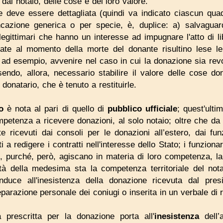
 dal notaio, delle cose e del loro valore.
e deve essere dettagliata (quindi va indicato ciascun quad
cazione generica o per specie, è, duplice: a) salvaguarda
legittimari che hanno un interesse ad impugnare l'atto di lib
ate al momento della morte del donante risultino lese le l
 ad esempio, avvenire nel caso in cui la donazione sia revo
sendo, allora, necessario stabilire il valore delle cose do
l donatario, che è tenuto a restituirle.
o
è nota al pari di quello di
pubblico ufficiale
; quest'ulti
mpetenza a ricevere donazioni, al solo notaio; oltre che da 
ricevuti dai consoli per le donazioni all’estero, dai fun
 a redigere i contratti nell'interesse dello Stato; i funzionari
, purché, però, agiscano in materia di loro competenza, la 
tà della medesima sta la competenza territoriale del notai
duce all'inesistenza della donazione ricevuta dal pres
eparazione personale dei coniugi o inserita in un verbale di r
 prescritta per la donazione porta all'
inesistenza
dell’a