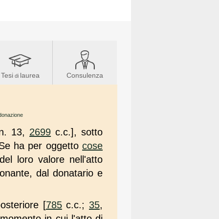
Tesi
laurea
Consulenza
di
a donazione
n. 13,
2699
c.c.], sotto
 Se ha per oggetto
cose
el loro valore nell'atto
onante, dal donatario e
osteriore [
785
c.c.;
35
,
momento in cui l'atto di