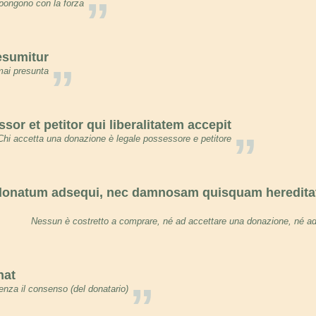
”
pongono con la forza
esumitur
”
ai presunta
sor et petitor qui liberalitatem accepit
”
Chi accetta una donazione è legale possessore e petitore
donatum adsequi, nec damnosam quisquam heredita
Nessun è costretto a comprare, né ad accettare una donazione, né ad
nat
”
nza il consenso (del donatario)