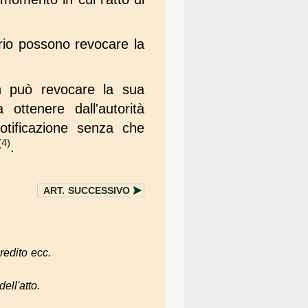
ario possono revocare la
n può revocare la sua
ottenere dall'autorità
otificazione senza che
(4)
.
ART.
SUCCESSIVO
 credito ecc
.
ell'atto.