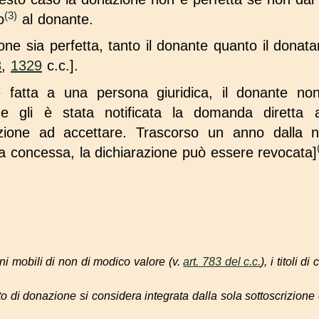
(3)
o
al donante.
ne sia perfetta, tanto il donante quanto il donat
8
,
1329
c.c.].
 fatta a una persona giuridica, il donante no
e gli è stata notificata la domanda diretta a 
zazione ad accettare. Trascorso un anno dalla n
ata concessa, la dichiarazione può essere revocata]
eni mobili di non di modico valore (v.
art. 783 del c.c.
), i titoli di
tto di donazione si considera integrata dalla sola sottoscrizione d