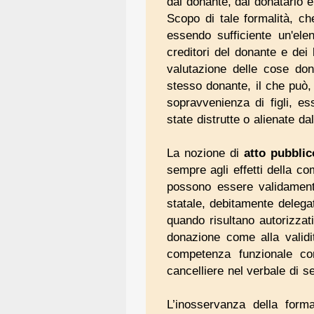
dal donante, dal donatario e
Scopo di tale formalità, ch
essendo sufficiente un'elen
creditori del donante e dei 
valutazione delle cose don
stesso donante, il che può,
sopravvenienza di figli, es
state distrutte o alienate da
La nozione di
atto pubblic
sempre agli effetti della co
possono essere validamente 
statale, debitamente delegati
quando risultano autorizzati
donazione come alla validi
competenza funzionale con
cancelliere nel verbale di s
L’inosservanza della forma