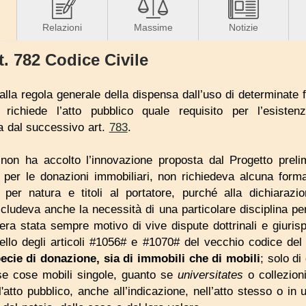
Relazioni
Massime
Notizie
t. 782 Codice Civile
alla regola generale della dispensa dall’uso di determinate
si richiede l’atto pubblico quale requisito per l’esiste
a dal successivo art.
783
.
non ha accolto l’innovazione proposta dal Progetto prel
o per le donazioni immobiliari, non richiedeva alcuna forma
er natura e titoli al portatore, purché alla dichiarazion
scludeva anche la necessità di una particolare disciplina pe
era stata sempre motivo di vive dispute dottrinali e giurisp
uello degli articoli #1056# e #1070# del vecchio codice del
ecie di donazione, sia di immobili che di mobili
; solo di
 se cose mobili singole, guanto se
universitates
o collezion
l'atto pubblico, anche all’indicazione, nell’atto stesso o in 