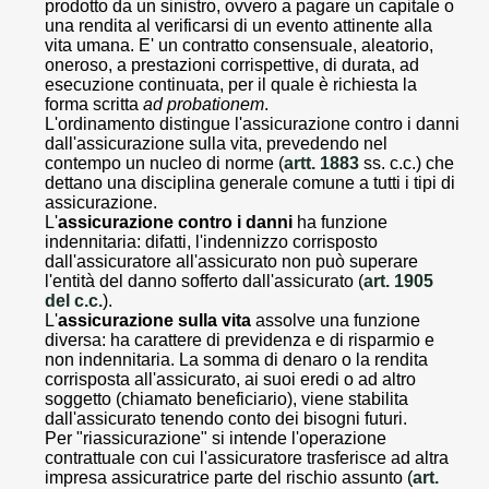
prodotto da un sinistro, ovvero a pagare un capitale o
una rendita al verificarsi di un evento attinente alla
vita umana. E' un contratto consensuale, aleatorio,
oneroso, a prestazioni corrispettive, di durata, ad
esecuzione continuata, per il quale è richiesta la
forma scritta
ad probationem
.
L'ordinamento distingue l'assicurazione contro i danni
dall'assicurazione sulla vita, prevedendo nel
contempo un nucleo di norme (
artt. 1883
ss. c.c.) che
dettano una disciplina generale comune a tutti i tipi di
assicurazione.
L'
assicurazione
contro i danni
ha funzione
indennitaria: difatti, l'indennizzo corrisposto
dall'assicuratore all'assicurato non può superare
l'entità del danno sofferto dall'assicurato (
art. 1905
del c.c.
).
L'
assicurazione sulla vita
assolve una funzione
diversa: ha carattere di previdenza e di risparmio e
non indennitaria. La somma di denaro o la rendita
corrisposta all'assicurato, ai suoi eredi o ad altro
soggetto (chiamato beneficiario), viene stabilita
dall'assicurato tenendo conto dei bisogni futuri.
Per "riassicurazione" si intende l'operazione
contrattuale con cui l'assicuratore trasferisce ad altra
impresa assicuratrice parte del rischio assunto (
art.