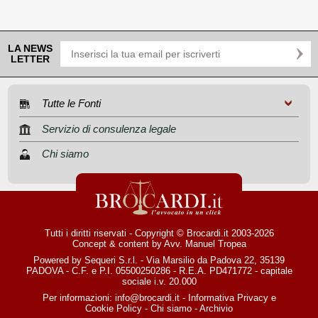
LA NEWS
LETTER
Tutte le Fonti
Servizio di consulenza legale
Chi siamo
Tutti i diritti riservati - Copyright © Brocardi.it 2003-2026
Concept & content by
Avv. Manuel Tropea
Powered by Sequeri S.r.l. - Via Marsilio da Padova 22, 35139
PADOVA - C.F. e P.I. 05500250286 - R.E.A. PD471772 - capitale
sociale i.v. 20.000
Per informazioni:
info@brocardi.it
-
Informativa Privacy
e
Cookie Policy
-
Chi siamo
-
Archivio