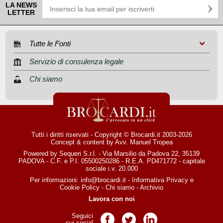
LA NEWS
LETTER
Tutte le Fonti
Servizio di consulenza legale
Chi siamo
Tutti i diritti riservati - Copyright © Brocardi.it 2003-2026
Concept & content by
Avv. Manuel Tropea
Powered by Sequeri S.r.l. - Via Marsilio da Padova 22, 35139
PADOVA - C.F. e P.I. 05500250286 - R.E.A. PD471772 - capitale
sociale i.v. 20.000
Per informazioni:
info@brocardi.it
-
Informativa Privacy
e
Cookie Policy
-
Chi siamo
-
Archivio
Lavora con noi
Seguici
Pagina Facebook
Pagina Twitter
Pagina LinkedIn
sui social