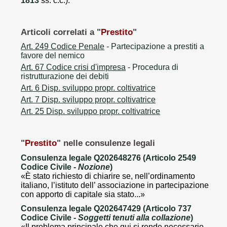
1813
ss. c.c.).
Articoli correlati a "
Prestito
"
Art. 249 Codice Penale
- Partecipazione a prestiti a
favore del nemico
Art. 67 Codice crisi d'impresa
- Procedura di
ristrutturazione dei debiti
Art. 6 Disp. sviluppo propr. coltivatrice
Art. 7 Disp. sviluppo propr. coltivatrice
Art. 25 Disp. sviluppo propr. coltivatrice
"
Prestito
" nelle consulenze legali
Consulenza legale Q202648276 (Articolo 2549
Codice Civile -
Nozione
)
«È stato richiesto di chiarire se, nell’ordinamento
italiano, l’istituto dell’ associazione in partecipazione
con apporto di capitale sia stato...»
Consulenza legale Q202647429 (Articolo 737
Codice Civile -
Soggetti tenuti alla collazione
)
«Il problema principale che qui si rende necessario