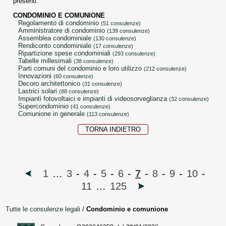
presenti.
CONDOMINIO E COMUNIONE
regolamento di condominio
(51 consulenze)
amministratore di condominio
(139 consulenze)
assemblea condominiale
(130 consulenze)
rendiconto condominiale
(17 consulenze)
ripartizione spese condominiali
(293 consulenze)
tabelle millesimali
(38 consulenze)
parti comuni del condominio e loro utilizzo
(212 consulenze)
innovazioni
(60 consulenze)
decoro architettonico
(31 consulenze)
lastrici solari
(88 consulenze)
impianti fotovoltaici e impianti di videosorveglianza
(32 consulenze)
supercondominio
(41 consulenze)
comunione in generale
(113 consulenze)
TORNA INDIETRO
1
…
3
-
4
-
5
-
6
-
7
-
8
-
9
-
10
-
11
…
125
Tutte le consulenze legali
/
Condominio e comunione