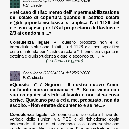
Consulenza
Q202646358
del 30/01/2026
F.S.
chiede
«nel caso di rifacimento dell'impermeabilizzazione
del solaio di copertura quando il lastrico solare
e'@di prprieta'esclusiva si applica l'art 1126 del
c.c. con spese per 1/3 al proprietario del lastrico e
2/3 ai condomini...»
Consulenza legale:
«Il quesito proposto non è di
immediata soluzione. Infatti, l’art 1126 c.c. non specifica
cosa si intenda per “ lastrico solare ”. Il principio vigente in
dottrina e giurisprudenza è quello secondo cui il...»
(continua a leggere)
Consulenza
Q202646294
del 25/01/2026
F. C.
chiede
«Quesito n° 7 Signori - Il nostro nuovo Amm.
dall’aprile scorso convoca R. A. Se ne viene con
suo computer si siede al tavolo e non si sa cosa
scrive. Qualcuno parla ed a me, preparato, non da
ascolto. - Non emette documento e se ne...»
Consulenza legale:
«Si consiglia di sollecitare l’invio del
verbale delle riunioni via PEC e di richiederne copia
invocando il diritto di accesso alla documentazione
condominiale. Nel caso in cui l’ amministratore non