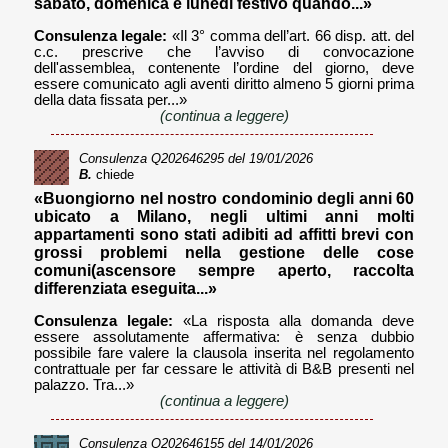
sabato, domenica e lunedì festivo quando...»
Consulenza legale:
«Il 3° comma dell’art. 66 disp. att. del
c.c. prescrive che l’avviso di convocazione
dell'assemblea, contenente l’ordine del giorno, deve
essere comunicato agli aventi diritto almeno 5 giorni prima
della data fissata per...»
(continua a leggere)
Consulenza
Q202646295
del 19/01/2026
B.
chiede
«Buongiorno nel nostro condominio degli anni 60
ubicato a Milano, negli ultimi anni molti
appartamenti sono stati adibiti ad affitti brevi con
grossi problemi nella gestione delle cose
comuni(ascensore sempre aperto, raccolta
differenziata eseguita...»
Consulenza legale:
«La risposta alla domanda deve
essere assolutamente affermativa: è senza dubbio
possibile fare valere la clausola inserita nel regolamento
contrattuale per far cessare le attività di B&B presenti nel
palazzo. Tra...»
(continua a leggere)
Consulenza
Q202646155
del 14/01/2026