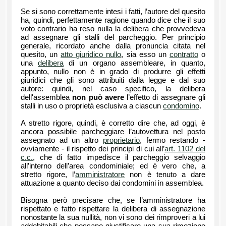
Se si sono correttamente intesi i fatti, l’autore del quesito
ha, quindi, perfettamente ragione quando dice che il suo
voto contrario ha reso nulla la delibera che provvedeva
ad assegnare gli stalli del parcheggio. Per principio
generale, ricordato anche dalla pronuncia citata nel
quesito, un
atto giuridico nullo
, sia esso un
contratto
o
una
delibera
di un organo assembleare, in quanto,
appunto, nullo non è in grado di produrre gli effetti
giuridici che gli sono attribuiti dalla legge e dal suo
autore: quindi, nel caso specifico, la delibera
dell'assemblea
non può avere
l’effetto di assegnare gli
stalli in uso o proprietà esclusiva a ciascun
condomino
.
A stretto rigore, quindi, è corretto dire che, ad oggi, è
ancora possibile parcheggiare l’autovettura nel posto
assegnato ad un altro
proprietario
, fermo restando -
ovviamente - il rispetto dei principi di cui all’
art. 1102 del
c.c.
, che di fatto impedisce il parcheggio selvaggio
all’interno dell’area condominiale; ed è vero che, a
stretto rigore, l’
amministratore
non è tenuto a dare
attuazione a quanto deciso dai condomini in assemblea.
Bisogna però precisare che, se l’amministratore ha
rispettato e fatto rispettare la delibera di assegnazione
nonostante la sua nullità, non vi sono dei rimproveri a lui