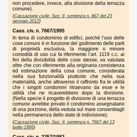
non procedere, invece, alla divisione della terrazza
comune).
(
Cassazione civile, Sez. II, sentenza n. 867 del 23
gennaio 2012
)
Cass. civ. n. 7667/1995
In tema di condominio di edifici, poiché l'uso delle
cose comuni è in funzione del godimento delle parti
di proprietà esclusiva, la maggiore o minore
comodità di uso cui fa riferimento l'art. 1119 c.c. ai
fini della divisibilità delle cose stesse, va valutata
oltre che con riferimento alla originaria consistenza
ed estimazione della cosa comune, considerata
nella sua funzionalità piuttosto che nella sua
materialità, anche attraverso il raffronto fra le utilità
che i singoli condomini ritraevano da esse e le
utilità che ne ricaverebbero dopo la divisione.
(Nella specie il progetto di divisione di una terrazza
comune avrebbe privato il condomino assegnatario
di una porzione, della veduta sul mare consentitagli
nella permanenza dello stato di indivisione).
(
Cassazione civile, Sez. II, sentenza n. 7667 del 13
luglio 1995
)
Cass. civ. n. 2257/1982