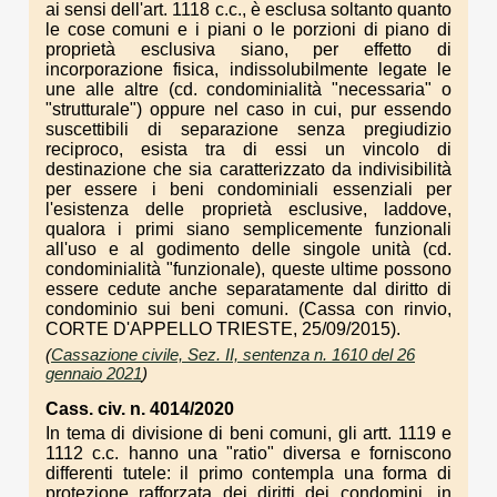
ai sensi dell'art. 1118 c.c., è esclusa soltanto quanto
le cose comuni e i piani o le porzioni di piano di
proprietà esclusiva siano, per effetto di
incorporazione fisica, indissolubilmente legate le
une alle altre (cd. condominialità "necessaria" o
"strutturale") oppure nel caso in cui, pur essendo
suscettibili di separazione senza pregiudizio
reciproco, esista tra di essi un vincolo di
destinazione che sia caratterizzato da indivisibilità
per essere i beni condominiali essenziali per
l'esistenza delle proprietà esclusive, laddove,
qualora i primi siano semplicemente funzionali
all'uso e al godimento delle singole unità (cd.
condominialità "funzionale), queste ultime possono
essere cedute anche separatamente dal diritto di
condominio sui beni comuni. (Cassa con rinvio,
CORTE D'APPELLO TRIESTE, 25/09/2015).
(
Cassazione civile, Sez. II, sentenza n. 1610 del 26
gennaio 2021
)
Cass. civ. n. 4014/2020
In tema di divisione di beni comuni, gli artt. 1119 e
1112 c.c. hanno una "ratio" diversa e forniscono
differenti tutele: il primo contempla una forma di
protezione rafforzata dei diritti dei condomini, in