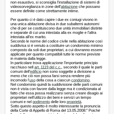
non esaustivo, si sconsiglia l’installazione di sistemi di
videosorveglianza in zone dell’
abitazione
che possano
essere definite come strettamente intime.
Per quanto ci è dato capire i due ex coniugi vivono in
una unica abitazione divisa in due subalterni autonomi
che di per se costituiscono due unità immobiliari distinte
e separate di cui una intestata alla ex moglie e l’altra
intestata all’ex marito.
Secondo le norme del codice civile nella abitazione così
suddivisa si è venuto a costituire un condominio minimo
composto da soli due proprietari, a cui dovranno essere
applicate per quanto compatibili tutte le norme previste
in materia dalla legge.
In particolare trova applicazione l’importante principio
racchiuso nell
art. 1119 del c.c.
, secondo il quale le parti
comuni dell’
edificio
non sono soggette a divisione a
meno che ciò non possa farsi senza rendere più
incomodo l'
uso
della cosa a ciascun
condomino
.
Nel condominio quindi la suddivisione delle parti comuni
non è vista con favore dalla legge ma è condizionata al
fatto che essa possa realizzarsi senza creare disagio ai
proprietari nell’utilizzo dei beni e servizi un tempo
comuni e nel
godimento
delle loro
proprietà
.
Sotto questo aspetto è molto interessante la pronuncia
della Corte di Appello di Roma del 13.05.2008:” Poiché