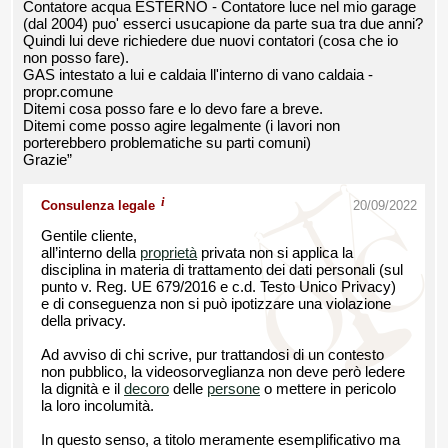
Contatore acqua ESTERNO - Contatore luce nel mio garage
(dal 2004) puo' esserci usucapione da parte sua tra due anni?
Quindi lui deve richiedere due nuovi contatori (cosa che io
non posso fare).
GAS intestato a lui e caldaia ll'interno di vano caldaia -
propr.comune
Ditemi cosa posso fare e lo devo fare a breve.
Ditemi come posso agire legalmente (i lavori non
porterebbero problematiche su parti comuni)
Grazie”
i
Consulenza legale
20/09/2022
Gentile cliente,
all’interno della
proprietà
privata non si applica la
disciplina in materia di trattamento dei dati personali (sul
punto v. Reg. UE 679/2016 e c.d. Testo Unico Privacy)
e di conseguenza non si può ipotizzare una violazione
della privacy.
Ad avviso di chi scrive, pur trattandosi di un contesto
non pubblico, la videosorveglianza non deve però ledere
la dignità e il
decoro
delle
persone
o mettere in pericolo
la loro incolumità.
In questo senso, a titolo meramente esemplificativo ma