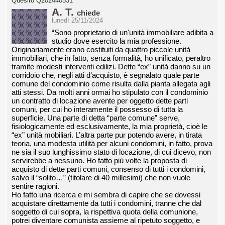
Quesito Q202440531
A. T.
chiede
lunedì 25/11/2024
“Sono proprietario di un'unità immobiliare adibita a
studio dove esercito la mia professione.
Originariamente erano costituiti da quattro piccole unità
immobiliari, che in fatto, senza formalità, ho unificato, peraltro
tramite modesti interventi edilizi. Dette “ex” unità danno su un
corridoio che, negli atti d’acquisto, è segnalato quale parte
comune del condominio come risulta dalla pianta allegata agli
atti stessi. Da molti anni ormai ho stipulato con il condominio
un contratto di locazione avente per oggetto dette parti
comuni, per cui ho interamente il possesso di tutta la
superficie. Una parte di detta “parte comune” serve,
fisiologicamente ed esclusivamente, la mia proprietà, cioè le
“ex” unità mobiliari. L’altra parte pur potendo avere, in tirata
teoria, una modesta utilità per alcuni condomini, in fatto, prova
ne sia il suo lunghissimo stato di locazione, di cui dicevo, non
servirebbe a nessuno. Ho fatto più volte la proposta di
acquisto di dette parti comuni, consenso di tutti i condomini,
salvo il “solito…” (titolare di 40 millesimi) che non vuole
sentire ragioni.
Ho fatto una ricerca e mi sembra di capire che se dovessi
acquistare direttamente da tutti i condomini, tranne che dal
soggetto di cui sopra, la rispettiva quota della comunione,
potrei diventare comunista assieme al ripetuto soggetto, e