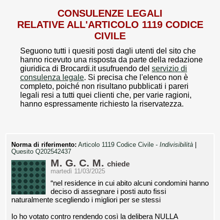
CONSULENZE LEGALI
RELATIVE ALL'ARTICOLO 1119 CODICE
CIVILE
Seguono tutti i quesiti posti dagli utenti del sito che
hanno ricevuto una risposta da parte della redazione
giuridica di Brocardi.it usufruendo del
servizio di
consulenza legale
. Si precisa che l'elenco non è
completo, poiché non risultano pubblicati i pareri
legali resi a tutti quei clienti che, per varie ragioni,
hanno espressamente richiesto la riservatezza.
Norma di riferimento:
Articolo 1119 Codice Civile -
Indivisibilità
|
Quesito Q202542437
M. G. C. M.
chiede
martedì 11/03/2025
“nel residence in cui abito alcuni condomini hanno
deciso di assegnare i posti auto fissi
naturalmente scegliendo i migliori per se stessi
Io ho votato contro rendendo così la delibera NULLA