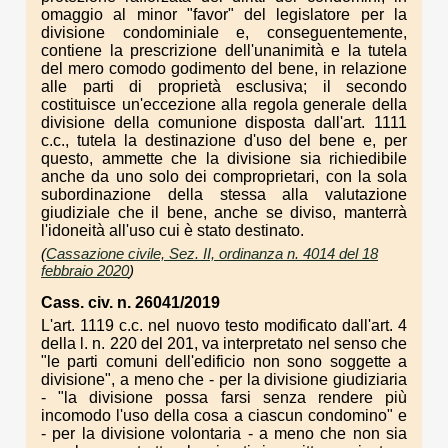
omaggio al minor "favor" del legislatore per la
divisione condominiale e, conseguentemente,
contiene la prescrizione dell'unanimità e la tutela
del mero comodo godimento del bene, in relazione
alle parti di proprietà esclusiva; il secondo
costituisce un'eccezione alla regola generale della
divisione della comunione disposta dall'art. 1111
c.c., tutela la destinazione d'uso del bene e, per
questo, ammette che la divisione sia richiedibile
anche da uno solo dei comproprietari, con la sola
subordinazione della stessa alla valutazione
giudiziale che il bene, anche se diviso, manterrà
l'idoneità all'uso cui è stato destinato.
(
Cassazione civile, Sez. II, ordinanza n. 4014 del 18
febbraio 2020
)
Cass. civ. n. 26041/2019
L'art. 1119 c.c. nel nuovo testo modificato dall'art. 4
della l. n. 220 del 201, va interpretato nel senso che
"le parti comuni dell'edificio non sono soggette a
divisione", a meno che - per la divisione giudiziaria
- "la divisione possa farsi senza rendere più
incomodo l'uso della cosa a ciascun condomino" e
- per la divisione volontaria - a meno che non sia