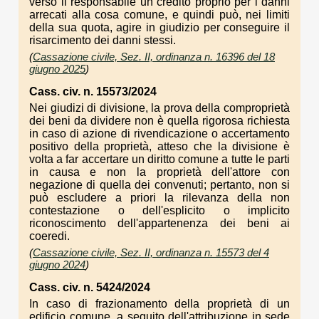
verso il responsabile un credito proprio per i danni
arrecati alla cosa comune, e quindi può, nei limiti
della sua quota, agire in giudizio per conseguire il
risarcimento dei danni stessi.
(
Cassazione civile, Sez. II, ordinanza n. 16396 del 18
giugno 2025
)
Cass. civ. n. 15573/2024
Nei giudizi di divisione, la prova della comproprietà
dei beni da dividere non è quella rigorosa richiesta
in caso di azione di rivendicazione o accertamento
positivo della proprietà, atteso che la divisione è
volta a far accertare un diritto comune a tutte le parti
in causa e non la proprietà dell'attore con
negazione di quella dei convenuti; pertanto, non si
può escludere a priori la rilevanza della non
contestazione o dell'esplicito o implicito
riconoscimento dell'appartenenza dei beni ai
coeredi.
(
Cassazione civile, Sez. II, ordinanza n. 15573 del 4
giugno 2024
)
Cass. civ. n. 5424/2024
In caso di frazionamento della proprietà di un
edificio comune, a seguito dell'attribuzione in sede