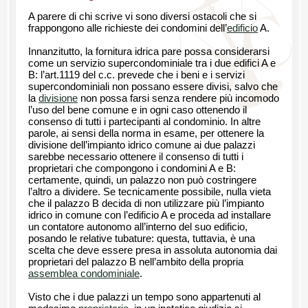
A parere di chi scrive vi sono diversi ostacoli che si
frappongono alle richieste dei condomini dell’
edificio
A.
Innanzitutto, la fornitura idrica pare possa considerarsi
come un servizio supercondominiale tra i due edifici A e
B: l’art.1119 del c.c. prevede che i beni e i servizi
supercondominiali non possano essere divisi, salvo che
la
divisione
non possa farsi senza rendere più incomodo
l’uso del bene comune e in ogni caso ottenendo il
consenso di tutti i partecipanti al condominio. In altre
parole, ai sensi della norma in esame, per ottenere la
divisione dell’impianto idrico comune ai due palazzi
sarebbe necessario ottenere il consenso di tutti i
proprietari che compongono i condomini A e B:
certamente, quindi, un palazzo non può costringere
l’altro a dividere. Se tecnicamente possibile, nulla vieta
che il palazzo B decida di non utilizzare più l’impianto
idrico in comune con l’edificio A e proceda ad installare
un contatore autonomo all’interno del suo edificio,
posando le relative tubature: questa, tuttavia, è una
scelta che deve essere presa in assoluta autonomia dai
proprietari del palazzo B nell’ambito della propria
assemblea condominiale
.
Visto che i due palazzi un tempo sono appartenuti al