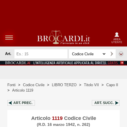
AREA
UTENTE
Art.
Fonti
>
Codice Civile
>
LIBRO TERZO
>
Titolo VII
>
Capo II
>
Articolo 1119
ART.
PREC.
ART.
SUCC.
Articolo
1119
Codice Civile
(R.D. 16 marzo 1942, n. 262)