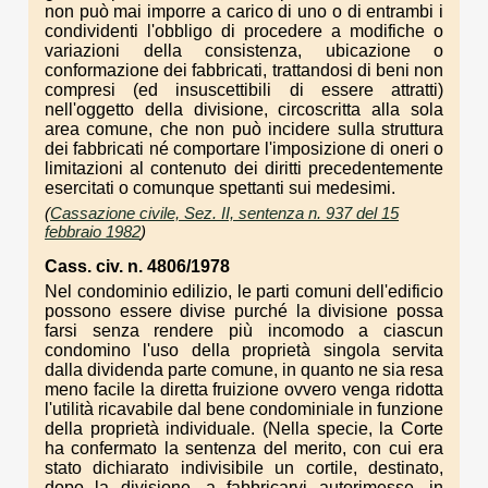
non può mai imporre a carico di uno o di entrambi i
condividenti l'obbligo di procedere a modifiche o
variazioni della consistenza, ubicazione o
conformazione dei fabbricati, trattandosi di beni non
compresi (ed insuscettibili di essere attratti)
nell'oggetto della divisione, circoscritta alla sola
area comune, che non può incidere sulla struttura
dei fabbricati né comportare l'imposizione di oneri o
limitazioni al contenuto dei diritti precedentemente
esercitati o comunque spettanti sui medesimi.
(
Cassazione civile, Sez. II, sentenza n. 937 del 15
febbraio 1982
)
Cass. civ. n. 4806/1978
Nel condominio edilizio, le parti comuni dell'edificio
possono essere divise purché la divisione possa
farsi senza rendere più incomodo a ciascun
condomino l'uso della proprietà singola servita
dalla dividenda parte comune, in quanto ne sia resa
meno facile la diretta fruizione ovvero venga ridotta
l'utilità ricavabile dal bene condominiale in funzione
della proprietà individuale. (Nella specie, la Corte
ha confermato la sentenza del merito, con cui era
stato dichiarato indivisibile un cortile, destinato,
dopo la divisione, a fabbricarvi autorimesse, in