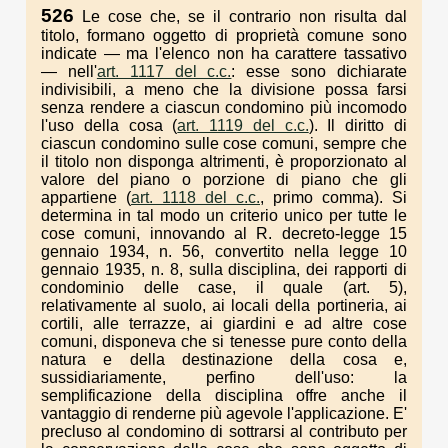
526
Le cose che, se il contrario non risulta dal
titolo, formano oggetto di proprietà comune sono
indicate — ma l'elenco non ha carattere tassativo
— nell'
art. 1117 del c.c.
: esse sono dichiarate
indivisibili, a meno che la divisione possa farsi
senza rendere a ciascun condomino più incomodo
l'uso della cosa (
art. 1119 del c.c.
). Il diritto di
ciascun condomino sulle cose comuni, sempre che
il titolo non disponga altrimenti, è proporzionato al
valore del piano o porzione di piano che gli
appartiene (
art. 1118 del c.c.
, primo comma). Si
determina in tal modo un criterio unico per tutte le
cose comuni, innovando al R. decreto-legge 15
gennaio 1934, n. 56, convertito nella legge 10
gennaio 1935, n. 8, sulla disciplina, dei rapporti di
condominio delle case, il quale (art. 5),
relativamente al suolo, ai locali della portineria, ai
cortili, alle terrazze, ai giardini e ad altre cose
comuni, disponeva che si tenesse pure conto della
natura e della destinazione della cosa e,
sussidiariamente, perfino dell'uso: la
semplificazione della disciplina offre anche il
vantaggio di renderne più agevole l'applicazione. E'
precluso al condomino di sottrarsi al contributo per