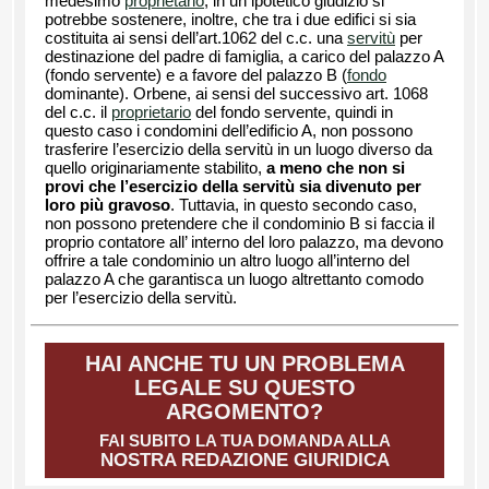
medesimo
proprietario
, in un ipotetico giudizio si
potrebbe sostenere, inoltre, che tra i due edifici si sia
costituita ai sensi dell’art.1062 del c.c. una
servitù
per
destinazione del padre di famiglia, a carico del palazzo A
(fondo servente) e a favore del palazzo B (
fondo
dominante). Orbene, ai sensi del successivo art. 1068
del c.c. il
proprietario
del fondo servente, quindi in
questo caso i condomini dell’edificio A, non possono
trasferire l’esercizio della servitù in un luogo diverso da
quello originariamente stabilito,
a meno che non si
provi che l’esercizio della servitù sia divenuto per
loro più gravoso
. Tuttavia, in questo secondo caso,
non possono pretendere che il condominio B si faccia il
proprio contatore all’ interno del loro palazzo, ma devono
offrire a tale condominio un altro luogo all’interno del
palazzo A che garantisca un luogo altrettanto comodo
per l’esercizio della servitù.
HAI ANCHE TU UN PROBLEMA
LEGALE SU QUESTO
ARGOMENTO?
FAI SUBITO LA TUA DOMANDA ALLA
NOSTRA REDAZIONE GIURIDICA