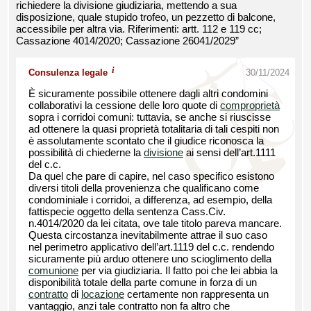
richiedere la divisione giudiziaria, mettendo a sua
disposizione, quale stupido trofeo, un pezzetto di balcone,
accessibile per altra via. Riferimenti: artt. 112 e 119 cc;
Cassazione 4014/2020; Cassazione 26041/2029”
i
Consulenza legale
30/11/2024
È sicuramente possibile ottenere dagli altri condomini
collaborativi la cessione delle loro quote di
comproprietà
sopra i corridoi comuni: tuttavia, se anche si riuscisse
ad ottenere la quasi proprietà totalitaria di tali cespiti non
è assolutamente scontato che il giudice riconosca la
possibilità di chiederne la
divisione
ai sensi dell’art.1111
del c.c.
Da quel che pare di capire, nel caso specifico esistono
diversi titoli della provenienza che qualificano come
condominiale i corridoi, a differenza, ad esempio, della
fattispecie oggetto della sentenza Cass.Civ.
n.4014/2020 da lei citata, ove tale titolo pareva mancare.
Questa circostanza inevitabilmente attrae il suo caso
nel perimetro applicativo dell’art.1119 del c.c. rendendo
sicuramente più arduo ottenere uno scioglimento della
comunione
per via giudiziaria. Il fatto poi che lei abbia la
disponibilità totale della parte comune in forza di un
contratto
di
locazione
certamente non rappresenta un
vantaggio, anzi tale contratto non fa altro che