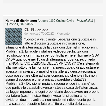
Norma di riferimento:
Articolo 1119 Codice Civile -
Indivisibilità
|
Quesito Q202231555
O. R.
chiede
domenica 07/08/2022 - Piemonte
“Sono già vs. cliente. Separazione giudiziale in
atto e divorzio giudiziale in discussione,
situazione di alternanza della casa con due figli maggiorenni.
Problema 1: lui vuole installare videosorveglianza con
registrazione di immagini per controllare me e i figli nella SUA
CASA quando è nei 15 gg di alternanza (così dice), chiedo
ma NON E' VIOLAZIONE DELLA PRIVACY? C'è sistema di
allarme rotto che lui non si è mai preoccupato di aggiustare e
adesso mi avvisa via mail che installerà videosorveglianza,
cosa posso fare oltre ad aver comunicato che io e i figli non
siamo d'accordo e che la privacy sarebbe violata???
Problema 2 - Divisione impianti (acqua e luce int. a me) su
due particelle catastali diverse - stessa casa dell'alternanza.
La legge impone che ogni proprietario debba avere un proprio
contatore (così mi dice Enel) invece lui si ostina a non
dividere i due impianti e a non rendermi indipendente per la
mia casa per possibile futuro affitto o vendita della casa.