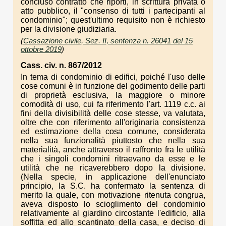
concluso contratto che riporti, in scrittura privata o
atto pubblico, il "consenso di tutti i partecipanti al
condominio"; quest'ultimo requisito non è richiesto
per la divisione giudiziaria.
(
Cassazione civile, Sez. II, sentenza n. 26041 del 15
ottobre 2019
)
Cass. civ. n. 867/2012
In tema di condominio di edifici, poiché l'uso delle
cose comuni è in funzione del godimento delle parti
di proprietà esclusiva, la maggiore o minore
comodità di uso, cui fa riferimento l'art. 1119 c.c. ai
fini della divisibilità delle cose stesse, va valutata,
oltre che con riferimento all'originaria consistenza
ed estimazione della cosa comune, considerata
nella sua funzionalità piuttosto che nella sua
materialità, anche attraverso il raffronto fra le utilità
che i singoli condomini ritraevano da esse e le
utilità che ne ricaverebbero dopo la divisione.
(Nella specie, in applicazione dell'enunciato
principio, la S.C. ha confermato la sentenza di
merito la quale, con motivazione ritenuta congrua,
aveva disposto lo scioglimento del condominio
relativamente al giardino circostante l'edificio, alla
soffitta ed allo scantinato della casa, e deciso di