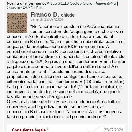
Norma di riferimento:
Articolo 1119 Codice Civile -
Indivisibilità
|
Quesito Q202438464
Franco D.
chiede
venerdì 19/07/2024
“Nell’androne del condominio A c’è una nicchia
con un contatore dell’acqua generale che serve i
condominii A e B, il contratto della fornitura è intestata al
condominio B da oltre 40 anni, poiché è subentrata scarsità di
acqua per la moltiplicazione dei B&B, i condomini di A
vorrebbero il condominio B facesse una nicchia con relativo
contatore nel loro androne, rimanendo il contatore attuale solo
a disposizione di A. Si precisa che il condominio B non ha mai
pagato alcuna somma a favore dell’uso dell’androne di A e
anticamente entrambi i condomini erano di un unico
proprietario, i due edifici sono contigui ma hanno accesso su
differenti strade, e infine il condominio B ( 18 unità immobiliari)
ha la presa d’acqua più in basso di A (11 unità immobiliari), e
ciò provoca cadute di pressione dell’acqua ad A, che quindi
talvoltà rimane senza l’erogazione.
Quesito: alla luce dei fatti esposti il condominio A ha diritto di
richiedere, anche giudizialmente, se necessario, al
condominio B di lasciare libero l’androne di A e costringerlo a
farsi un proprio impianto idrico nel proprio androne?”
i
Consulenza legale
23/07/2024