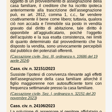
oggetto di un provvedimento di assegnazione della
casa familiare, il creditore che ha iscritto ipoteca
anteriormente alla trascrizione dell'assegnazione
può, ex art. 2812, comma 1, c.c., far vendere
coattivamente il bene come libero; tuttavia, qualora
ciò non accada e l'immobile sia posto in vendita
gravato dal diritto di abitazione, tale diritto è
opponibile all'aggiudicatario, poiché l'oggetto
dell'acquisto e la sua esatta consistenza, nei limiti
di quanto determinato dal provvedimento che ha
disposto la vendita, sono univocamente percepibili
dal pubblico dei potenziali offerenti.
(
Cassazione civile, Sez. III, ordinanza n. 10686 del 19
aprile 2024
)
Cass. civ. n. 32151/2023
Sussiste l'ipotesi di convivenza rilevante agli effetti
dell'assegnazione della casa familiare allorchè il
figlio maggiorenne non autosufficiente torni con
frequenza settimanale presso la casa familiare.
(
Cassazione civile, Sez. I, ordinanza n. 32151 del 20
novembre 2023
)
Cass. civ. n. 24106/2023
La soluzione di assegnare al genitore affidatario o