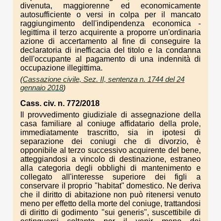
divenuta, maggiorenne ed economicamente
autosufficiente o versi in colpa per il mancato
raggiungimento dell'indipendenza economica -
legittima il terzo acquirente a proporre un'ordinaria
azione di accertamento al fine di conseguire la
declaratoria di inefficacia del titolo e la condanna
dell'occupante al pagamento di una indennità di
occupazione illegittima.
(
Cassazione civile, Sez. II, sentenza n. 1744 del 24
gennaio 2018
)
Cass. civ. n. 772/2018
Il provvedimento giudiziale di assegnazione della
casa familiare al coniuge affidatario della prole,
immediatamente trascritto, sia in ipotesi di
separazione dei coniugi che di divorzio, è
opponibile al terzo successivo acquirente del bene,
atteggiandosi a vincolo di destinazione, estraneo
alla categoria degli obblighi di mantenimento e
collegato all'interesse superiore dei figli a
conservare il proprio "habitat" domestico. Ne deriva
che il diritto di abitazione non può ritenersi venuto
meno per effetto della morte del coniuge, trattandosi
di diritto di godimento "sui generis", suscettibile di