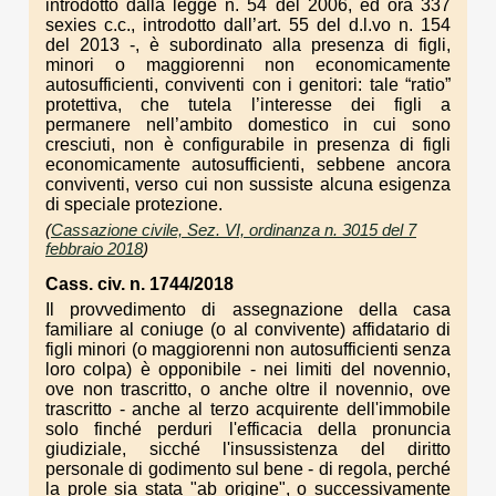
introdotto dalla legge n. 54 del 2006, ed ora 337
sexies c.c., introdotto dall’art. 55 del d.l.vo n. 154
del 2013 -, è subordinato alla presenza di figli,
minori o maggiorenni non economicamente
autosufficienti, conviventi con i genitori: tale “ratio”
protettiva, che tutela l’interesse dei figli a
permanere nell’ambito domestico in cui sono
cresciuti, non è configurabile in presenza di figli
economicamente autosufficienti, sebbene ancora
conviventi, verso cui non sussiste alcuna esigenza
di speciale protezione.
(
Cassazione civile, Sez. VI, ordinanza n. 3015 del 7
febbraio 2018
)
Cass. civ. n. 1744/2018
Il provvedimento di assegnazione della casa
familiare al coniuge (o al convivente) affidatario di
figli minori (o maggiorenni non autosufficienti senza
loro colpa) è opponibile - nei limiti del novennio,
ove non trascritto, o anche oltre il novennio, ove
trascritto - anche al terzo acquirente dell'immobile
solo finché perduri l'efficacia della pronuncia
giudiziale, sicché l'insussistenza del diritto
personale di godimento sul bene - di regola, perché
la prole sia stata "ab origine", o successivamente