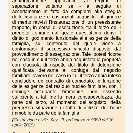
analogicamente applicabile al regime di
separazione, soltanto se - a seguito di
accertamento in fatto da compiersi alla stregua
delle risultanze circostanziali acquisite - il giudice
di merito ravvisi l'instaurazione di un preesistente
rapporto, in corso di esecuzione, tra il terzo ed il
predetto coniuge dal quale quest'ultimo derivi il
diritto di godimento funzionale alle esigenze della
famiglia, sul contenuto del quale viene a
conformarsi il successivo vincolo disposto dal
provvedimento di assegnazione. Tale ipotesi ricorre
nel caso in cui il terzo abbia acquistato la proprietà
con clausola di rispetto del titolo di detenzione
qualificata derivante al coniuge dal negozio
familiare, ovvero nel caso in cui il terzo abbia inteso
concludere un contratto di comodato, in funzione
delle esigenze del residuo nucleo familiare, con il
coniuge occupante l'immobile, non essendo
sufficiente a tal fine la mera consapevolezza, da
parte del terzo, al momento dell'acquisto, della
pregressa situazione di fatto di utilizzo del bene
immobile da parte della famiglia.
(
Cassazione civile, Sez. III, ordinanza n. 9990 del 10
aprile 2019
)