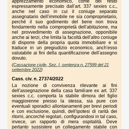
apprezzamento economico, come del resto
espressamente precisato dall'art. 337 sexies c.c.,
anche nel caso in cui il coniuge separato
assegnatario dell'immobile ne sia comproprietario,
perché il suo godimento del bene non trova
fondamento nella comproprietà dell'abitazione, ma
nel provvedimento di assegnazione, opponibile
anche ai terzi, che limita la facoltà dell'altro coniuge
di disporre della propria quota immobiliare e si
traduce in un pregiudizio economico, anch'esso
valutabile ai fini della quantificazione dell'assegno
dovuto.
(
Cassazione civile, Sez. I, sentenza n. 27599 del 21
settembre 2022
)
Cass. civ. n. 27374/2022
La nozione di convivenza rilevante ai fini
dell'assegnazione della casa familiare ex art. 337
sexies c.c. comporta la stabile dimora del figlio
maggiorenne presso la stessa, sia pure con
eventuali sporadici allontanamenti per brevi periodi
e con esclusione, quindi, dell'ipotesi di rarità dei
ritorni, ancorché regolari, configurandosi in tal caso,
invece, un rapporto di mera ospitalità. Deve
pertanto sussistere un collegamento stabile con