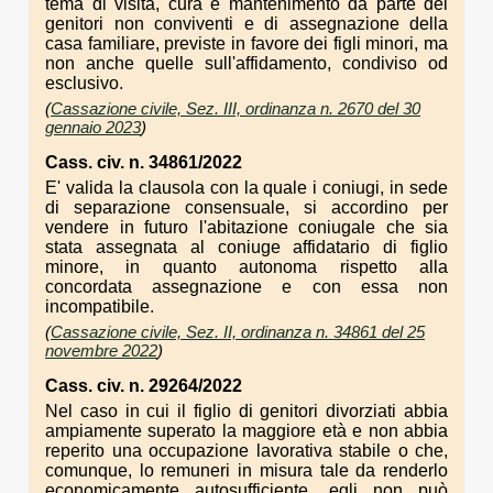
tema di visita, cura e mantenimento da parte dei
genitori non conviventi e di assegnazione della
casa familiare, previste in favore dei figli minori, ma
non anche quelle sull'affidamento, condiviso od
esclusivo.
(
Cassazione civile, Sez. III, ordinanza n. 2670 del 30
gennaio 2023
)
Cass. civ. n. 34861/2022
E' valida la clausola con la quale i coniugi, in sede
di separazione consensuale, si accordino per
vendere in futuro l'abitazione coniugale che sia
stata assegnata al coniuge affidatario di figlio
minore, in quanto autonoma rispetto alla
concordata assegnazione e con essa non
incompatibile.
(
Cassazione civile, Sez. II, ordinanza n. 34861 del 25
novembre 2022
)
Cass. civ. n. 29264/2022
Nel caso in cui il figlio di genitori divorziati abbia
ampiamente superato la maggiore età e non abbia
reperito una occupazione lavorativa stabile o che,
comunque, lo remuneri in misura tale da renderlo
economicamente autosufficiente, egli non può