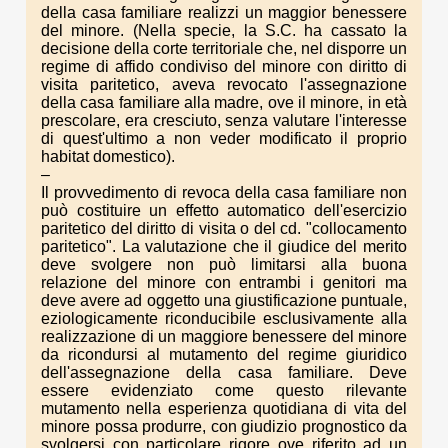
della casa familiare realizzi un maggior benessere
del minore. (Nella specie, la S.C. ha cassato la
decisione della corte territoriale che, nel disporre un
regime di affido condiviso del minore con diritto di
visita paritetico, aveva revocato l'assegnazione
della casa familiare alla madre, ove il minore, in età
prescolare, era cresciuto, senza valutare l'interesse
di quest'ultimo a non veder modificato il proprio
habitat domestico).
–
Il provvedimento di revoca della casa familiare non
può costituire un effetto automatico dell'esercizio
paritetico del diritto di visita o del cd. "collocamento
paritetico". La valutazione che il giudice del merito
deve svolgere non può limitarsi alla buona
relazione del minore con entrambi i genitori ma
deve avere ad oggetto una giustificazione puntuale,
eziologicamente riconducibile esclusivamente alla
realizzazione di un maggiore benessere del minore
da ricondursi al mutamento del regime giuridico
dell'assegnazione della casa familiare. Deve
essere evidenziato come questo rilevante
mutamento nella esperienza quotidiana di vita del
minore possa produrre, con giudizio prognostico da
svolgersi con particolare rigore ove riferito ad un