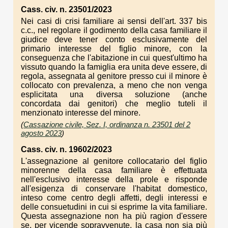
Cass. civ. n. 23501/2023
Nei casi di crisi familiare ai sensi dell'art. 337 bis
c.c., nel regolare il godimento della casa familiare il
giudice deve tener conto esclusivamente del
primario interesse del figlio minore, con la
conseguenza che l'abitazione in cui quest'ultimo ha
vissuto quando la famiglia era unita deve essere, di
regola, assegnata al genitore presso cui il minore è
collocato con prevalenza, a meno che non venga
esplicitata una diversa soluzione (anche
concordata dai genitori) che meglio tuteli il
menzionato interesse del minore.
(
Cassazione civile, Sez. I, ordinanza n. 23501 del 2
agosto 2023
)
Cass. civ. n. 19602/2023
L'assegnazione al genitore collocatario del figlio
minorenne della casa familiare è effettuata
nell'esclusivo interesse della prole e risponde
all'esigenza di conservare l'habitat domestico,
inteso come centro degli affetti, degli interessi e
delle consuetudini in cui si esprime la vita familiare.
Questa assegnazione non ha più ragion d'essere
se, per vicende sopravvenute, la casa non sia più