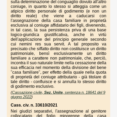
sulla determinazione del conguaglio dovuto all'altro
coniuge, in quanto lo stesso si atteggia come un
atipico diritto personale di godimento (e non un
diritto reale) che viene a caducarsi con
l'assegnazione della casa familiare in proprietà
esclusiva al coniuge affidatario dei figli, divenendo,
in tal caso, la sua persistenza priva di una base
logico-giuridica giustificativa, anche in virtù
dell'applicazione del principio generale secondo
cui nemini res sua servit. A tal proposito va
precisato che siffatto diritto non costituisce un diritto
patrimoniale, bensì esclusivamente un diritto
familiare a carattere non patrimoniale, che, perciò,
incontra il suo naturale limite nella cessazione della
sua efficacia nel momento della divisione del bene
"casa familiare", per effetto della quale nella quota
di proprietà del coniuge attributario - già titolare di
tale diritto - confluisce e si annulla lo stesso diritto
di godimento esclusivo.
(
Cassazione civile,
Sez. Unite
, sentenza n. 18641 del 9
giugno 2022
)
Cass. civ. n. 33610/2021
Nei giudizi separativi, l'assegnazione al genitore
collocatario del figlio minorenne della casa