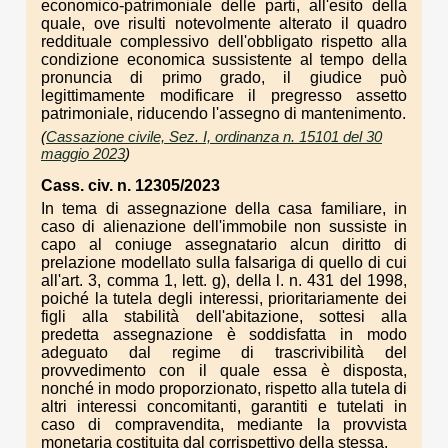
economico-patrimoniale delle parti, all'esito della
quale, ove risulti notevolmente alterato il quadro
reddituale complessivo dell'obbligato rispetto alla
condizione economica sussistente al tempo della
pronuncia di primo grado, il giudice può
legittimamente modificare il pregresso assetto
patrimoniale, riducendo l'assegno di mantenimento.
(
Cassazione civile, Sez. I, ordinanza n. 15101 del 30
maggio 2023
)
Cass. civ. n. 12305/2023
In tema di assegnazione della casa familiare, in
caso di alienazione dell'immobile non sussiste in
capo al coniuge assegnatario alcun diritto di
prelazione modellato sulla falsariga di quello di cui
all'art. 3, comma 1, lett. g), della l. n. 431 del 1998,
poiché la tutela degli interessi, prioritariamente dei
figli alla stabilità dell'abitazione, sottesi alla
predetta assegnazione è soddisfatta in modo
adeguato dal regime di trascrivibilità del
provvedimento con il quale essa è disposta,
nonché in modo proporzionato, rispetto alla tutela di
altri interessi concomitanti, garantiti e tutelati in
caso di compravendita, mediante la provvista
monetaria costituita dal corrispettivo della stessa.