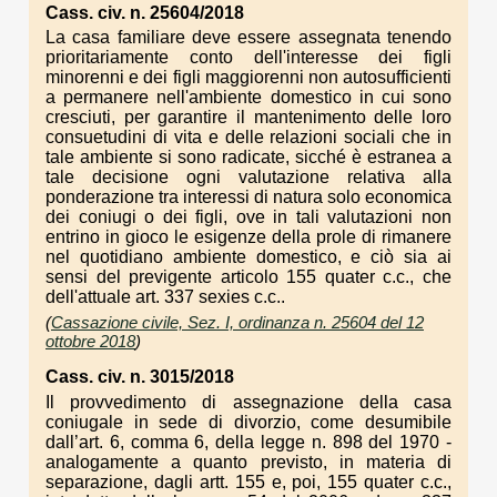
Cass. civ. n. 25604/2018
La casa familiare deve essere assegnata tenendo
prioritariamente conto dell'interesse dei figli
minorenni e dei figli maggiorenni non autosufficienti
a permanere nell'ambiente domestico in cui sono
cresciuti, per garantire il mantenimento delle loro
consuetudini di vita e delle relazioni sociali che in
tale ambiente si sono radicate, sicché è estranea a
tale decisione ogni valutazione relativa alla
ponderazione tra interessi di natura solo economica
dei coniugi o dei figli, ove in tali valutazioni non
entrino in gioco le esigenze della prole di rimanere
nel quotidiano ambiente domestico, e ciò sia ai
sensi del previgente articolo 155 quater c.c., che
dell'attuale art. 337 sexies c.c..
(
Cassazione civile, Sez. I, ordinanza n. 25604 del 12
ottobre 2018
)
Cass. civ. n. 3015/2018
Il provvedimento di assegnazione della casa
coniugale in sede di divorzio, come desumibile
dall’art. 6, comma 6, della legge n. 898 del 1970 -
analogamente a quanto previsto, in materia di
separazione, dagli artt. 155 e, poi, 155 quater c.c.,