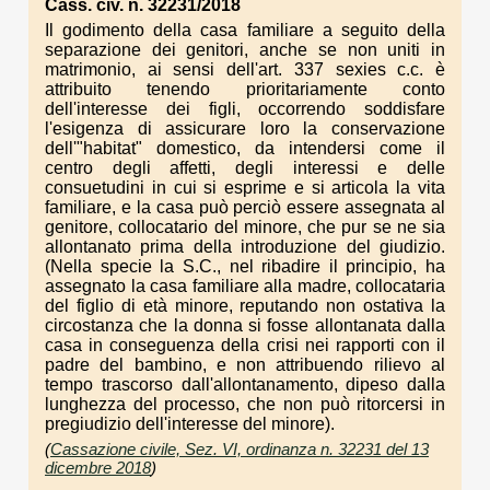
Cass. civ. n. 32231/2018
Il godimento della casa familiare a seguito della
separazione dei genitori, anche se non uniti in
matrimonio, ai sensi dell'art. 337 sexies c.c. è
attribuito tenendo prioritariamente conto
dell'interesse dei figli, occorrendo soddisfare
l'esigenza di assicurare loro la conservazione
dell'"habitat" domestico, da intendersi come il
centro degli affetti, degli interessi e delle
consuetudini in cui si esprime e si articola la vita
familiare, e la casa può perciò essere assegnata al
genitore, collocatario del minore, che pur se ne sia
allontanato prima della introduzione del giudizio.
(Nella specie la S.C., nel ribadire il principio, ha
assegnato la casa familiare alla madre, collocataria
del figlio di età minore, reputando non ostativa la
circostanza che la donna si fosse allontanata dalla
casa in conseguenza della crisi nei rapporti con il
padre del bambino, e non attribuendo rilievo al
tempo trascorso dall'allontanamento, dipeso dalla
lunghezza del processo, che non può ritorcersi in
pregiudizio dell'interesse del minore).
(
Cassazione civile, Sez. VI, ordinanza n. 32231 del 13
dicembre 2018
)