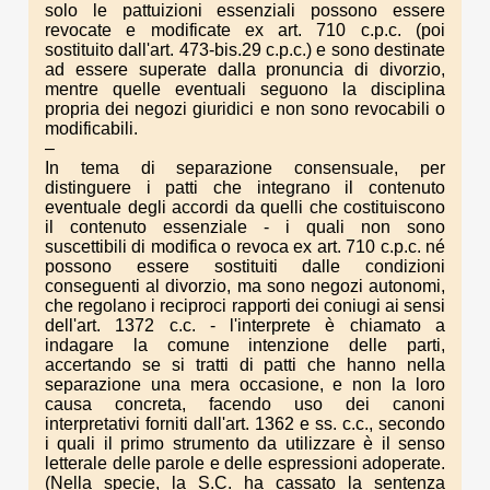
solo le pattuizioni essenziali possono essere
revocate e modificate ex art. 710 c.p.c. (poi
sostituito dall'art. 473-bis.29 c.p.c.) e sono destinate
ad essere superate dalla pronuncia di divorzio,
mentre quelle eventuali seguono la disciplina
propria dei negozi giuridici e non sono revocabili o
modificabili.
–
In tema di separazione consensuale, per
distinguere i patti che integrano il contenuto
eventuale degli accordi da quelli che costituiscono
il contenuto essenziale - i quali non sono
suscettibili di modifica o revoca ex art. 710 c.p.c. né
possono essere sostituiti dalle condizioni
conseguenti al divorzio, ma sono negozi autonomi,
che regolano i reciproci rapporti dei coniugi ai sensi
dell'art. 1372 c.c. - l'interprete è chiamato a
indagare la comune intenzione delle parti,
accertando se si tratti di patti che hanno nella
separazione una mera occasione, e non la loro
causa concreta, facendo uso dei canoni
interpretativi forniti dall'art. 1362 e ss. c.c., secondo
i quali il primo strumento da utilizzare è il senso
letterale delle parole e delle espressioni adoperate.
(Nella specie, la S.C. ha cassato la sentenza