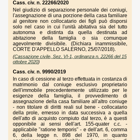
Cass. civ. n. 22266/2020
Nel giudizio di separazione personale dei coniugi,
l'assegnazione di una porzione della casa familiare
al genitore non collocatario dei figli può disporsi
solo nel caso in cui l'unità abitativa sia del tutto
autonoma e distinta da quella destinata ad
abitazione della famiglia o sia comunque
agevolmente divisibile. (Dichiara inammissibile,
CORTE D'APPELLO SALERNO, 25/07/2018).
(
Cassazione civile, Sez. VI-1, ordinanza n. 22266 del 15
ottobre 2020
)
Cass. civ. n. 9990/2019
In caso di cessione al terzo effettuata in costanza di
matrimonio dal coniuge esclusivo proprietario
dell'immobile precedentemente utilizzato per le
esigenze della famiglia, il provvedimento di
assegnazione della casa familiare all'altro coniuge
- non titolare di diritti reali sul bene - collocatario
della prole, emesso in data successiva a quella
dell'atto di acquisto compiuto dal terzo, è a questi
opponibile ai sensi dell'art. 155-quater c.c. -
applicabile "ratione temporis" - e dell'art. 6, comma
6, della legge n. 898 del 1970, in quanto