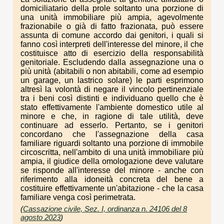
domiciliatario della prole soltanto una porzione di
una unità immobiliare più ampia, agevolmente
frazionabile o già di fatto frazionata, può essere
assunta di comune accordo dai genitori, i quali si
fanno così interpreti dell'interesse del minore, il che
costituisce atto di esercizio della responsabilità
genitoriale. Escludendo dalla assegnazione una o
più unità (abitabili o non abitabili, come ad esempio
un garage, un lastrico solare) le parti esprimono
altresì la volontà di negare il vincolo pertinenziale
tra i beni così distinti e individuano quello che è
stato effettivamente l'ambiente domestico utile al
minore e che, in ragione di tale utilità, deve
continuare ad esserlo. Pertanto, se i genitori
concordano che l'assegnazione della casa
familiare riguardi soltanto una porzione di immobile
circoscritta, nell'ambito di una unità immobiliare più
ampia, il giudice della omologazione deve valutare
se risponde all'interesse del minore - anche con
riferimento alla idoneità concreta del bene a
costituire effettivamente un'abitazione - che la casa
familiare venga così perimetrata.
(
Cassazione civile, Sez. I, ordinanza n. 24106 del 8
agosto 2023
)