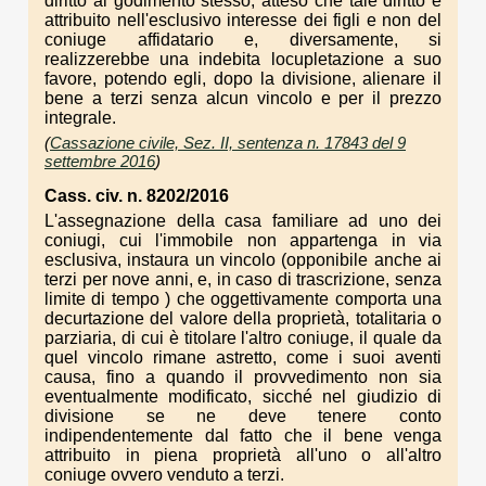
diritto al godimento stesso, atteso che tale diritto è
attribuito nell'esclusivo interesse dei figli e non del
coniuge affidatario e, diversamente, si
realizzerebbe una indebita locupletazione a suo
favore, potendo egli, dopo la divisione, alienare il
bene a terzi senza alcun vincolo e per il prezzo
integrale.
(
Cassazione civile, Sez. II, sentenza n. 17843 del 9
settembre 2016
)
Cass. civ. n. 8202/2016
L'assegnazione della casa familiare ad uno dei
coniugi, cui l'immobile non appartenga in via
esclusiva, instaura un vincolo (opponibile anche ai
terzi per nove anni, e, in caso di trascrizione, senza
limite di tempo ) che oggettivamente comporta una
decurtazione del valore della proprietà, totalitaria o
parziaria, di cui è titolare l'altro coniuge, il quale da
quel vincolo rimane astretto, come i suoi aventi
causa, fino a quando il provvedimento non sia
eventualmente modificato, sicché nel giudizio di
divisione se ne deve tenere conto
indipendentemente dal fatto che il bene venga
attribuito in piena proprietà all'uno o all'altro
coniuge ovvero venduto a terzi.