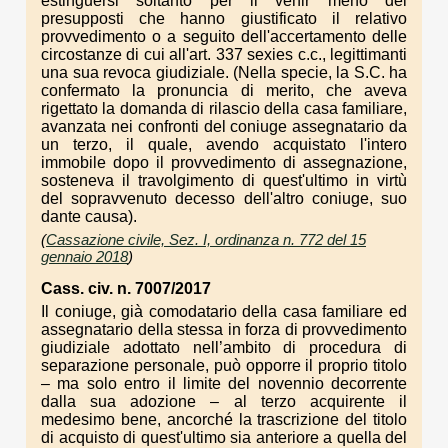
estinguersi soltanto per il venir meno dei
presupposti che hanno giustificato il relativo
provvedimento o a seguito dell'accertamento delle
circostanze di cui all'art. 337 sexies c.c., legittimanti
una sua revoca giudiziale. (Nella specie, la S.C. ha
confermato la pronuncia di merito, che aveva
rigettato la domanda di rilascio della casa familiare,
avanzata nei confronti del coniuge assegnatario da
un terzo, il quale, avendo acquistato l'intero
immobile dopo il provvedimento di assegnazione,
sosteneva il travolgimento di quest'ultimo in virtù
del sopravvenuto decesso dell'altro coniuge, suo
dante causa).
(
Cassazione civile, Sez. I, ordinanza n. 772 del 15
gennaio 2018
)
Cass. civ. n. 7007/2017
Il coniuge, già comodatario della casa familiare ed
assegnatario della stessa in forza di provvedimento
giudiziale adottato nell’ambito di procedura di
separazione personale, può opporre il proprio titolo
– ma solo entro il limite del novennio decorrente
dalla sua adozione – al terzo acquirente il
medesimo bene, ancorché la trascrizione del titolo
di acquisto di quest'ultimo sia anteriore a quella del