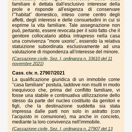
familiare è dettata dall'esclusivo interesse della
prole e risponde all'esigenza di conservare
l'"habitat" domestico, inteso come centro degli
affetti, degli interessi e delle consuetudini in cui si
esprime la vita familiare. Tale assegnazione non
può, pertanto, essere revocata per il solo fatto che il
genitore collocatario abbia intrapreso nella casa
una convivenza "more uxorio", essendo la relativa
statuizione subordinata esclusivamente ad una
valutazione di rispondenza all'interesse del minore.
(
Cassazione civile, Sez. I, ordinanza n. 33610 del 11
novembre 2021
)
Cass. civ. n. 27907/2021
La qualificazione giuridica di un immobile come
"casa familiare" postula, laddove non risulti in modo
inequivoco che, prima del conflitto familiare, vi
fosse una stabile e continuativa utilizzazione dello
stesso da parte del nucleo costituito da genitori e
figli, che la destinazione suddetta sia stata
impressa dalle parti non solo in astratto (con
l'acquisto in comunione), ma anche in concreto,
mediante la loro convivenza nell'immobile.
(
Cassazione civile, Sez. I, ordinanza n. 27907 del 13