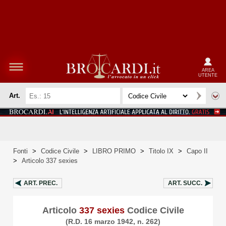
AREA
UTENTE
Art.
Fonti
>
Codice Civile
>
LIBRO PRIMO
>
Titolo IX
>
Capo II
>
Articolo 337 sexies
ART.
PREC.
ART.
SUCC.
Articolo
337 sexies
Codice Civile
(R.D. 16 marzo 1942, n. 262)