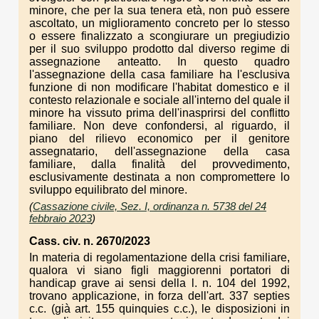
minore, che per la sua tenera età, non può essere
ascoltato, un miglioramento concreto per lo stesso
o essere finalizzato a scongiurare un pregiudizio
per il suo sviluppo prodotto dal diverso regime di
assegnazione anteatto. In questo quadro
l'assegnazione della casa familiare ha l'esclusiva
funzione di non modificare l'habitat domestico e il
contesto relazionale e sociale all'interno del quale il
minore ha vissuto prima dell'inasprirsi del conflitto
familiare. Non deve confondersi, al riguardo, il
piano del rilievo economico per il genitore
assegnatario, dell'assegnazione della casa
familiare, dalla finalità del provvedimento,
esclusivamente destinata a non compromettere lo
sviluppo equilibrato del minore.
(
Cassazione civile, Sez. I, ordinanza n. 5738 del 24
febbraio 2023
)
Cass. civ. n. 2670/2023
In materia di regolamentazione della crisi familiare,
qualora vi siano figli maggiorenni portatori di
handicap grave ai sensi della l. n. 104 del 1992,
trovano applicazione, in forza dell'art. 337 septies
c.c. (già art. 155 quinquies c.c.), le disposizioni in