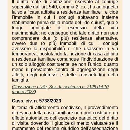
Il diritto reale di abitazione, riservato al coniuge
superstite dall'art. 540, comma 2, c.c., ha ad oggetto
la sola "casa adibita a residenza familiare", e cioè
l'immobile in cui i coniugi abitavano insieme
stabilmente prima della morte del "de cuius", quale
luogo principale di esercizio della vita
matrimoniale; ne consegue che tale diritto non può
comprendere due (o più) residenze alternative,
ovvero due (o più) immobili di cui i coniugi
avessero la disponibilità e che usassero in via
temporanea, postulando la nozione di casa adibita
a residenza familiare comunque l'individuazione di
un solo alloggio costituente, se non l'unico, quanto
meno il prevalente centro di aggregazione degli
affetti, degli interessi e delle consuetudini della
famiglia.
(
Cassazione civile, Sez. II, sentenza n. 7128 del 10
marzo 2023
)
Cass. civ. n. 5738/2023
In tema di affidamento condiviso, il provvedimento
di revoca della casa familiare non può costituire un
effetto automatico dell'esercizio paritetico del diritto
di visita, dovendo il giudice di merito valutare se il
mutamento del regime giuridico dell'assegnazione