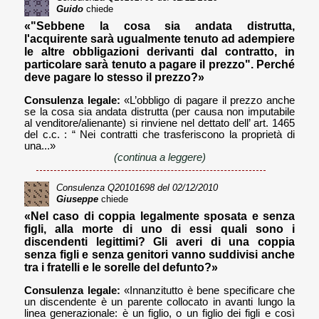
Guido
chiede
«"Sebbene la cosa sia andata distrutta,
l'acquirente sarà ugualmente tenuto ad adempiere
le altre obbligazioni derivanti dal contratto, in
particolare sarà tenuto a pagare il prezzo". Perché
deve pagare lo stesso il prezzo?»
Consulenza legale:
«L’obbligo di pagare il prezzo anche
se la cosa sia andata distrutta (per causa non imputabile
al venditore/alienante) si rinviene nel dettato dell’ art. 1465
del c.c. : “ Nei contratti che trasferiscono la proprietà di
una...»
(continua a leggere)
Consulenza
Q20101698
del 02/12/2010
Giuseppe
chiede
«Nel caso di coppia legalmente sposata e senza
figli, alla morte di uno di essi quali sono i
discendenti legittimi? Gli averi di una coppia
senza figli e senza genitori vanno suddivisi anche
tra i fratelli e le sorelle del defunto?»
Consulenza legale:
«Innanzitutto è bene specificare che
un discendente è un parente collocato in avanti lungo la
linea generazionale: è un figlio, o un figlio dei figli e così