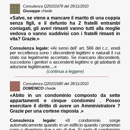
Consulenza
Q20101678
del 29/11/2010
Giuseppe
chiede
«Salve, se viene a mancare il marito di una coppia
senza figli, e il defunto ha 2 fratelli entrambi
coniugati, gli averi rimasti vanno tutti alla moglie
vedova o vanno suddivisi con i fratelli rimasti in
vita? Grazie.»
Consulenza legale:
«Ai sensi dell' art. 566 del c.c. eredi
per eccellenza sono i discendenti legittimi e naturali il cui
stato sia legalmente accertato. Se mancano discendenti,
succedono i genitori o ascendenti legittimi e gli adottanti di
adozione legittimante....»
(continua a leggere)
Consulenza
Q20101680
del 28/11/2010
DOMENICO
chiede
«Abito in un condominio composto da sette
appartamenti e cinque condomini . Posso
esercitare il diritto di avere un Amministratore ?
Grazie per una cortese risposta .»
Consulenza legale:
«Il condominio sorge
automaticamente quando in un edificio quando i proprietari
sono o diventano due o più di due. Si parla di condominio