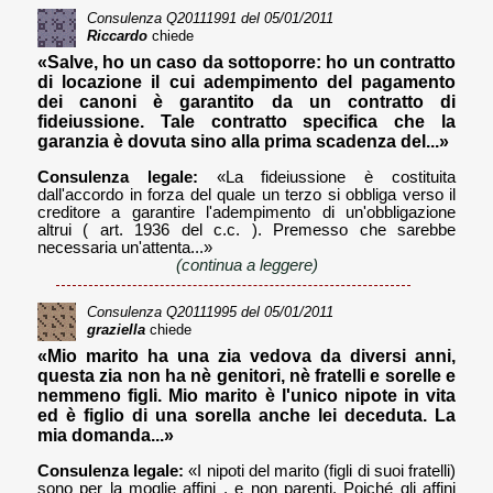
Consulenza
Q20111991
del 05/01/2011
Riccardo
chiede
«Salve, ho un caso da sottoporre: ho un contratto
di locazione il cui adempimento del pagamento
dei canoni è garantito da un contratto di
fideiussione. Tale contratto specifica che la
garanzia è dovuta sino alla prima scadenza del...»
Consulenza legale:
«La fideiussione è costituita
dall'accordo in forza del quale un terzo si obbliga verso il
creditore a garantire l'adempimento di un'obbligazione
altrui ( art. 1936 del c.c. ). Premesso che sarebbe
necessaria un'attenta...»
(continua a leggere)
Consulenza
Q20111995
del 05/01/2011
graziella
chiede
«Mio marito ha una zia vedova da diversi anni,
questa zia non ha nè genitori, nè fratelli e sorelle e
nemmeno figli. Mio marito è l'unico nipote in vita
ed è figlio di una sorella anche lei deceduta. La
mia domanda...»
Consulenza legale:
«I nipoti del marito (figli di suoi fratelli)
sono per la moglie affini , e non parenti. Poiché gli affini