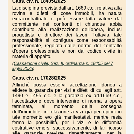
Cass. civ. n. 18405/2025
La disciplina prevista dall'art. 1669 c.c., relativa alla
rovina e difetti di cose immobili, ha natura
extracontrattuale e può essere fatta valere dal
committente nei confronti di chiunque abbia
contribuito alla realizzazione dell'opera, inclusi
progettista e direttore dei lavori. Tuttavia, tale
responsabilità si configura come responsabilità
professionale, regolata dalle norme del contratto
d'opera professionale e non dal codice civile in
materia di appalto.
(
Cassazione civile, Sez. II, ordinanza n. 18405 del 7
luglio 2025
)
Cass. civ. n. 17028/2025
Affinché possa esservi accettazione idonea a
elidere la garanzia per vizi e difetti di cui agli artt.
1490 e 1495 c.c. e la garanzia ex art.1669 c.c.,
l'accettazione deve intervenire di norma a opera
terminata, al momento della consegna
dell'immobile, in relazione a vizi già percepibili in
tale momento e/o già manifestatisi, mentre resta
ferma la possibilità, per i vizi e le difformità
costruttive emersi successivamente, di far ricorso
alle garanzie previste, rispettivamente, per la