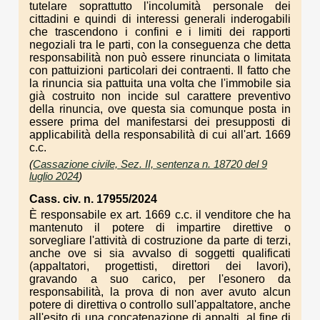
tutelare soprattutto l'incolumità personale dei
cittadini e quindi di interessi generali inderogabili
che trascendono i confini e i limiti dei rapporti
negoziali tra le parti, con la conseguenza che detta
responsabilità non può essere rinunciata o limitata
con pattuizioni particolari dei contraenti. Il fatto che
la rinuncia sia pattuita una volta che l'immobile sia
già costruito non incide sul carattere preventivo
della rinuncia, ove questa sia comunque posta in
essere prima del manifestarsi dei presupposti di
applicabilità della responsabilità di cui all'art. 1669
c.c.
(
Cassazione civile, Sez. II, sentenza n. 18720 del 9
luglio 2024
)
Cass. civ. n. 17955/2024
È responsabile ex art. 1669 c.c. il venditore che ha
mantenuto il potere di impartire direttive o
sorvegliare l'attività di costruzione da parte di terzi,
anche ove si sia avvalso di soggetti qualificati
(appaltatori, progettisti, direttori dei lavori),
gravando a suo carico, per l'esonero da
responsabilità, la prova di non aver avuto alcun
potere di direttiva o controllo sull'appaltatore, anche
all'esito di una concatenazione di appalti, al fine di