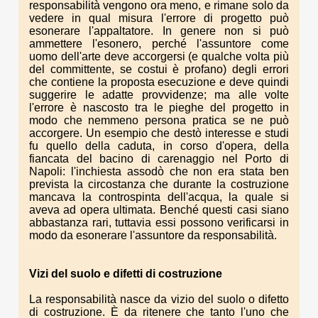
responsabilità vengono ora meno, e rimane solo da
vedere in qual misura l'errore di progetto può
esonerare l'appaltatore. In genere non si può
ammettere l'esonero, perché l'assuntore come
uomo dell'arte deve accorgersi (e qualche volta più
del committente, se costui è profano) degli errori
che contiene la proposta esecuzione e deve quindi
suggerire le adatte provvidenze; ma alle volte
l'errore è nascosto tra le pieghe del progetto in
modo che nemmeno persona pratica se ne può
accorgere. Un esempio che destò interesse e studi
fu quello della caduta, in corso d'opera, della
fiancata del bacino di carenaggio nel Porto di
Napoli: l'inchiesta assodò che non era stata ben
prevista la circostanza che durante la costruzione
mancava la controspinta dell'acqua, la quale si
aveva ad opera ultimata. Benché questi casi siano
abbastanza rari, tuttavia essi possono verificarsi in
modo da esonerare l'assuntore da responsabilità.
Vizi del suolo e difetti di costruzione
La responsabilità nasce da vizio del suolo o difetto
di costruzione. È da ritenere che tanto l'uno che