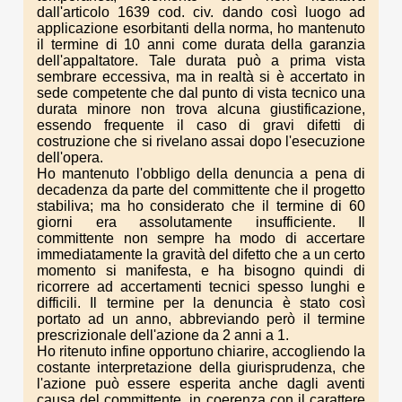
dall'articolo 1639 cod. civ. dando così luogo ad
applicazione esorbitanti della norma, ho mantenuto
il termine di 10 anni come durata della garanzia
dell'appaltatore. Tale durata può a prima vista
sembrare eccessiva, ma in realtà si è accertato in
sede competente che dal punto di vista tecnico una
durata minore non trova alcuna giustificazione,
essendo frequente il caso di gravi difetti di
costruzione che si rivelano assai dopo l'esecuzione
dell'opera.
Ho mantenuto l'obbligo della denuncia a pena di
decadenza da parte del committente che il progetto
stabiliva; ma ho considerato che il termine di 60
giorni era assolutamente insufficiente. Il
committente non sempre ha modo di accertare
immediatamente la gravità del difetto che a un certo
momento si manifesta, e ha bisogno quindi di
ricorrere ad accertamenti tecnici spesso lunghi e
difficili. Il termine per la denuncia è stato così
portato ad un anno, abbreviando però il termine
prescrizionale dell'azione da 2 anni a 1.
Ho ritenuto infine opportuno chiarire, accogliendo la
costante interpretazione della giurisprudenza, che
l'azione può essere esperita anche dagli aventi
causa del committente, in coerenza con il carattere