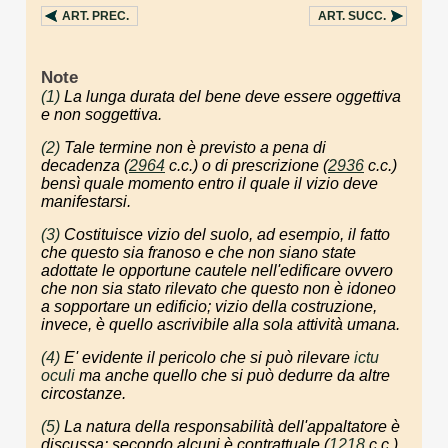
ART.
PREC.
ART.
SUCC.
Note
(1)
La lunga durata del bene deve essere oggettiva
e non soggettiva.
(2)
Tale termine non è previsto a pena di
decadenza (
2964
c.c.) o di prescrizione (
2936
c.c.)
bensì quale momento entro il quale il vizio deve
manifestarsi.
(3)
Costituisce vizio del suolo, ad esempio, il fatto
che questo sia franoso e che non siano state
adottate le opportune cautele nell'edificare ovvero
che non sia stato rilevato che questo non è idoneo
a sopportare un edificio; vizio della costruzione,
invece, è quello ascrivibile alla sola attività umana.
(4)
E' evidente il pericolo che si può rilevare
ictu
oculi
ma anche quello che si può dedurre da altre
circostanze.
(5)
La natura della responsabilità dell'appaltatore è
discussa: secondo alcuni è contrattuale (
1218
c.c.)