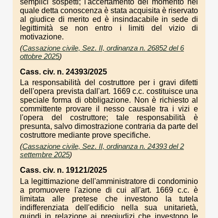
semplici sospetti; l'accertamento del momento nel
quale detta conoscenza è stata acquisita è riservato
al giudice di merito ed è insindacabile in sede di
legittimità se non entro i limiti del vizio di
motivazione.
(
Cassazione civile, Sez. II, ordinanza n. 26852 del 6
ottobre 2025
)
Cass. civ. n. 24393/2025
La responsabilità del costruttore per i gravi difetti
dell'opera prevista dall'art. 1669 c.c. costituisce una
speciale forma di obbligazione. Non è richiesto al
committente provare il nesso causale tra i vizi e
l'opera del costruttore; tale responsabilità è
presunta, salvo dimostrazione contraria da parte del
costruttore mediante prove specifiche.
(
Cassazione civile, Sez. II, ordinanza n. 24393 del 2
settembre 2025
)
Cass. civ. n. 19121/2025
La legittimazione dell'amministratore di condominio
a promuovere l'azione di cui all'art. 1669 c.c. è
limitata alle pretese che investono la tutela
indifferenziata dell'edificio nella sua unitarietà,
quindi in relazione ai pregiudizi che investono le