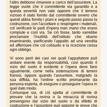
l'altro debbono rimanere a carico dell'assuntore. La
legge vuole che il committente sia garantito e a
questa severità non vale opporre che il terreno
vizioso è stato fornito dal committente ovvero che
questi abbia fornito i piani e seguito passo passo la
costruzione, con l'accettare o respingere i materiali,
col verificare le parti d'opera man mano che erano
compiute e così via. Se ciò fosse, tanto varrebbe
proclamare l'inutilità dell'istituto che stiamo
esaminando, parificando l'appalto ad una vendita
ed affermare che col collaudo e la ricezione cessa
ogni obbligo.
Vi sono però dei casi nei quali l'appaltatore può
andare esente da responsabilità, così quando il
vizio del suolo è evidente e l'opera deve farsi
ugualmente, come nella sistemazione di terreni
franosi, oppure quando l'assuntore, malgrado la
sua diffida, ha l'ordine scritto promanante da
persona esperta, di eseguire o proseguire l'opera in
quel dato modo.
Comunque sia, di ciò spetta al committente di
provare che la rovina o la minaccia di rovina
provengono dal vizio del suolo o da difetto di
costruzione e l'assuntore può opporre le prove che