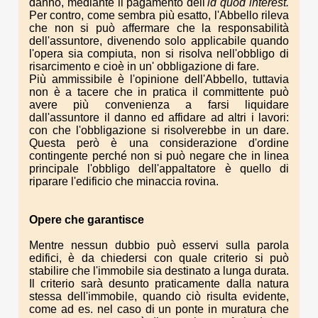
danno, mediante il pagamento dell'
id quod interest.
Per contro, come sembra più esatto, l'Abbello rileva
che non si può affermare che la responsabilità
dell'assuntore, divenendo solo applicabile quando
l'opera sia compiuta, non si risolva nell'obbligo di
risarcimento e cioè in un' obbligazione di fare.
Più ammissibile è l'opinione dell'Abbello, tuttavia
non è a tacere che in pratica il committente può
avere più convenienza a farsi liquidare
dall'assuntore il danno ed affidare ad altri i lavori:
con che l'obbligazione si risolverebbe in un dare.
Questa però è una considerazione d'ordine
contingente perché non si può negare che in linea
principale l'obbligo dell'appaltatore è quello di
riparare l'edificio che minaccia rovina.
Opere che garantisce
Mentre nessun dubbio può esservi sulla parola
edifici, è da chiedersi con quale criterio si può
stabilire che l'immobile sia destinato a lunga durata.
Il criterio sarà desunto praticamente dalla natura
stessa dell'immobile, quando ciò risulta evidente,
come ad es. nel caso di un ponte in muratura che