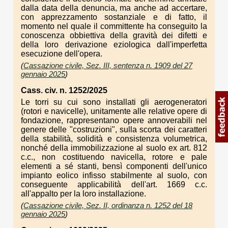
dalla data della denuncia, ma anche ad accertare,
con apprezzamento sostanziale e di fatto, il
momento nel quale il committente ha conseguito la
conoscenza obbiettiva della gravità dei difetti e
della loro derivazione eziologica dall'imperfetta
esecuzione dell'opera.
(
Cassazione civile, Sez. III, sentenza n. 1909 del 27
gennaio 2025
)
Cass. civ. n. 1252/2025
Le torri su cui sono installati gli aerogeneratori
(rotori e navicelle), unitamente alle relative opere di
fondazione, rappresentano opere annoverabili nel
genere delle "costruzioni", sulla scorta dei caratteri
della stabilità, solidità e consistenza volumetrica,
nonché della immobilizzazione al suolo ex art. 812
c.c., non costituendo navicella, rotore e pale
elementi a sé stanti, bensì componenti dell'unico
impianto eolico infisso stabilmente al suolo, con
conseguente applicabilità dell'art. 1669 c.c.
all'appalto per la loro installazione.
(
Cassazione civile, Sez. II, ordinanza n. 1252 del 18
gennaio 2025
)