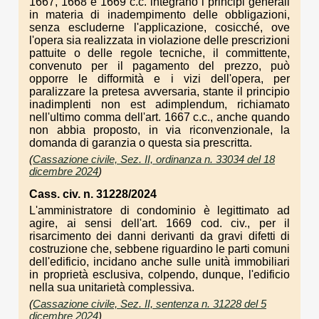
1667, 1668 e 1669 c.c. integrano i principi generali
in materia di inadempimento delle obbligazioni,
senza escluderne l'applicazione, cosicché, ove
l'opera sia realizzata in violazione delle prescrizioni
pattuite o delle regole tecniche, il committente,
convenuto per il pagamento del prezzo, può
opporre le difformità e i vizi dell'opera, per
paralizzare la pretesa avversaria, stante il principio
inadimplenti non est adimplendum, richiamato
nell'ultimo comma dell'art. 1667 c.c., anche quando
non abbia proposto, in via riconvenzionale, la
domanda di garanzia o questa sia prescritta.
(
Cassazione civile, Sez. II, ordinanza n. 33034 del 18
dicembre 2024
)
Cass. civ. n. 31228/2024
L'amministratore di condominio è legittimato ad
agire, ai sensi dell'art. 1669 cod. civ., per il
risarcimento dei danni derivanti da gravi difetti di
costruzione che, sebbene riguardino le parti comuni
dell'edificio, incidano anche sulle unità immobiliari
in proprietà esclusiva, colpendo, dunque, l'edificio
nella sua unitarietà complessiva.
(
Cassazione civile, Sez. II, sentenza n. 31228 del 5
dicembre 2024
)