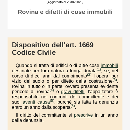
[Aggiornato al 29/04/2026]
Rovina e difetti di cose immobili
Dispositivo dell'art. 1669
Codice Civile
Quando si tratta di edifici o di altre cose
immobili
(1)
destinate per loro natura a lunga durata
, se, nel
(2)
corso di dieci anni dal compimento
, l'opera, per
(3)
vizio del suolo o per difetto della costruzione
,
rovina in tutto o in parte, ovvero presenta evidente
(4)
pericolo di rovina
o
gravi difetti
, l'appaltatore è
responsabile nei confronti del committente e dei
(5)
suoi
aventi causa
, purché sia fatta la denunzia
(6)
entro un anno dalla scoperta
.
Il diritto del committente si
prescrive
in un anno
dalla denunzia.