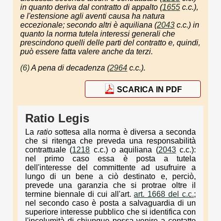
in quanto deriva dal contratto di appalto (
1655
c.c.),
e l'estensione agli aventi causa ha natura
eccezionale; secondo altri è aquiliana (
2043
c.c.) in
quanto la norma tutela interessi generali che
prescindono quelli delle parti del contratto e, quindi,
può essere fatta valere anche da terzi.
(6)
A pena di decadenza (
2964
c.c.).
SCARICA IN PDF
Ratio Legis
La
ratio
sottesa alla norma è diversa a seconda
che si ritenga che preveda una responsabilità
contrattuale (
1218
c.c.) o aquiliana (
2043
c.c.):
nel primo caso essa è posta a tutela
dell'interesse del committente ad usufruire a
lungo di un bene a ciò destinato e, perciò,
prevede una garanzia che si protrae oltre il
termine biennale di cui all'art.
art. 1668 del c.c.
;
nel secondo caso è posta a salvaguardia di un
superiore interesse pubblico che si identifica con
l'incolumità di chiunque possa venire a contatto