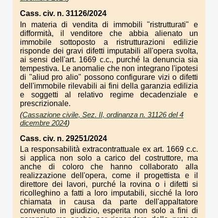
Cass. civ. n. 31126/2024
In materia di vendita di immobili "ristrutturati" e
difformità, il venditore che abbia alienato un
immobile sottoposto a ristrutturazioni edilizie
risponde dei gravi difetti imputabili all'opera svolta,
ai sensi dell'art. 1669 c.c., purché la denuncia sia
tempestiva. Le anomalie che non integrano l'ipotesi
di "aliud pro alio" possono configurare vizi o difetti
dell'immobile rilevabili ai fini della garanzia edilizia
e soggetti al relativo regime decadenziale e
prescrizionale.
(
Cassazione civile, Sez. II, ordinanza n. 31126 del 4
dicembre 2024
)
Cass. civ. n. 29251/2024
La responsabilità extracontrattuale ex art. 1669 c.c.
si applica non solo a carico del costruttore, ma
anche di coloro che hanno collaborato alla
realizzazione dell'opera, come il progettista e il
direttore dei lavori, purché la rovina o i difetti si
ricolleghino a fatti a loro imputabili, sicché la loro
chiamata in causa da parte dell'appaltatore
convenuto in giudizio, esperita non solo a fini di