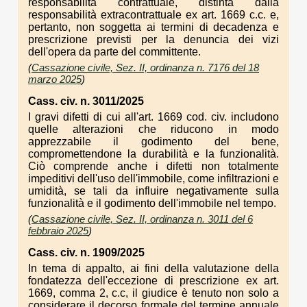
responsabilità contrattuale, distinta dalla
responsabilità extracontrattuale ex art. 1669 c.c. e,
pertanto, non soggetta ai termini di decadenza e
prescrizione previsti per la denuncia dei vizi
dell'opera da parte del committente.
(
Cassazione civile, Sez. II, ordinanza n. 7176 del 18
marzo 2025
)
Cass. civ. n. 3011/2025
I gravi difetti di cui all'art. 1669 cod. civ. includono
quelle alterazioni che riducono in modo
apprezzabile il godimento del bene,
compromettendone la durabilità e la funzionalità.
Ciò comprende anche i difetti non totalmente
impeditivi dell'uso dell'immobile, come infiltrazioni e
umidità, se tali da influire negativamente sulla
funzionalità e il godimento dell'immobile nel tempo.
(
Cassazione civile, Sez. II, ordinanza n. 3011 del 6
febbraio 2025
)
Cass. civ. n. 1909/2025
In tema di appalto, ai fini della valutazione della
fondatezza dell'eccezione di prescrizione ex art.
1669, comma 2, c.c, il giudice è tenuto non solo a
considerare il decorso formale del termine annuale