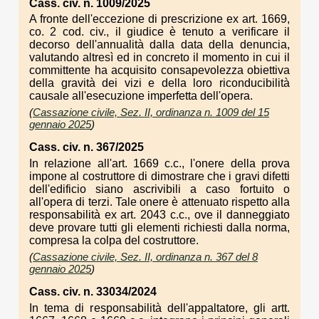
Cass. civ. n. 1009/2025
A fronte dell'eccezione di prescrizione ex art. 1669,
co. 2 cod. civ., il giudice è tenuto a verificare il
decorso dell'annualità dalla data della denuncia,
valutando altresì ed in concreto il momento in cui il
committente ha acquisito consapevolezza obiettiva
della gravità dei vizi e della loro riconducibilità
causale all'esecuzione imperfetta dell'opera.
(
Cassazione civile, Sez. II, ordinanza n. 1009 del 15
gennaio 2025
)
Cass. civ. n. 367/2025
In relazione all'art. 1669 c.c., l'onere della prova
impone al costruttore di dimostrare che i gravi difetti
dell'edificio siano ascrivibili a caso fortuito o
all'opera di terzi. Tale onere è attenuato rispetto alla
responsabilità ex art. 2043 c.c., ove il danneggiato
deve provare tutti gli elementi richiesti dalla norma,
compresa la colpa del costruttore.
(
Cassazione civile, Sez. II, ordinanza n. 367 del 8
gennaio 2025
)
Cass. civ. n. 33034/2024
In tema di responsabilità dell'appaltatore, gli artt.