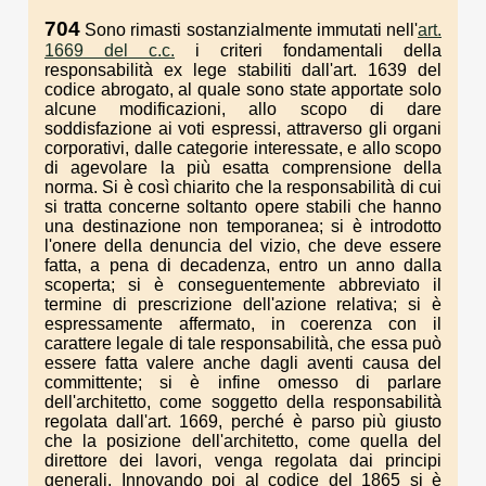
704
Sono rimasti sostanzialmente immutati nell'
art.
1669 del c.c.
i criteri fondamentali della
responsabilità ex lege stabiliti dall'art. 1639 del
codice abrogato, al quale sono state apportate solo
alcune modificazioni, allo scopo di dare
soddisfazione ai voti espressi, attraverso gli organi
corporativi, dalle categorie interessate, e allo scopo
di agevolare la più esatta comprensione della
norma. Si è così chiarito che la responsabilità di cui
si tratta concerne soltanto opere stabili che hanno
una destinazione non temporanea; si è introdotto
l'onere della denuncia del vizio, che deve essere
fatta, a pena di decadenza, entro un anno dalla
scoperta; si è conseguentemente abbreviato il
termine di prescrizione dell'azione relativa; si è
espressamente affermato, in coerenza con il
carattere legale di tale responsabilità, che essa può
essere fatta valere anche dagli aventi causa del
committente; si è infine omesso di parlare
dell'architetto, come soggetto della responsabilità
regolata dall'art. 1669, perché è parso più giusto
che la posizione dell'architetto, come quella del
direttore dei lavori, venga regolata dai principi
generali. Innovando poi al codice del 1865 si è