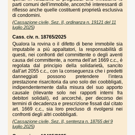
parti comuni dell'immobile, ancorché interessanti di
riflesso anche quelle costituenti proprietà esclusiva
di condomini.
(
Cassazione civile, Sez. II, ordinanza n. 19121 del 11
luglio 2025
)
Cass. civ. n. 18765/2025
Qualora la rovina o il difetto di bene immobile sia
imputabile a più appaltatori, la responsabilità di
questi, nei confronti del committente o degli aventi
causa del committente, a norma dell'art 1669 c.c., è
regolata dal principio della solidarietà, sancito
dall'art 2055 c.c., con la conseguenza che i predetti
danneggiati possono pretendere l'intera
prestazione risarcitoria da uno solo dei coobbligati,
indipendentemente dalla misura del suo apporto
causale (rilevante solo nei rapporti interni fra
debitori solidali), ed ancorché, per decorso dei
termini di decadenza e prescrizione fissati dal citato
art. 1669 c.c., sia loro precluso di rivolgersi nei
confronti degli altri coobbligati.
(
Cassazione civile, Sez. II, sentenza n. 18765 del 9
luglio 2025
)