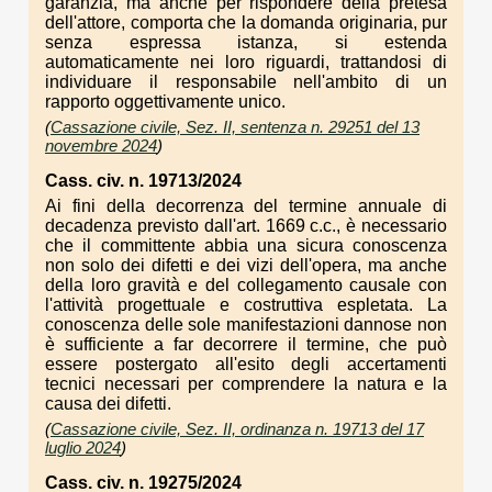
garanzia, ma anche per rispondere della pretesa
dell'attore, comporta che la domanda originaria, pur
senza espressa istanza, si estenda
automaticamente nei loro riguardi, trattandosi di
individuare il responsabile nell'ambito di un
rapporto oggettivamente unico.
(
Cassazione civile, Sez. II, sentenza n. 29251 del 13
novembre 2024
)
Cass. civ. n. 19713/2024
Ai fini della decorrenza del termine annuale di
decadenza previsto dall'art. 1669 c.c., è necessario
che il committente abbia una sicura conoscenza
non solo dei difetti e dei vizi dell'opera, ma anche
della loro gravità e del collegamento causale con
l'attività progettuale e costruttiva espletata. La
conoscenza delle sole manifestazioni dannose non
è sufficiente a far decorrere il termine, che può
essere postergato all'esito degli accertamenti
tecnici necessari per comprendere la natura e la
causa dei difetti.
(
Cassazione civile, Sez. II, ordinanza n. 19713 del 17
luglio 2024
)
Cass. civ. n. 19275/2024