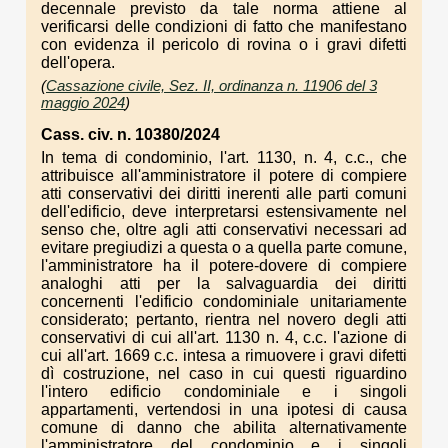
decennale previsto da tale norma attiene al
verificarsi delle condizioni di fatto che manifestano
con evidenza il pericolo di rovina o i gravi difetti
dell'opera.
(
Cassazione civile, Sez. II, ordinanza n. 11906 del 3
maggio 2024
)
Cass. civ. n. 10380/2024
In tema di condominio, l'art. 1130, n. 4, c.c., che
attribuisce all'amministratore il potere di compiere
atti conservativi dei diritti inerenti alle parti comuni
dell'edificio, deve interpretarsi estensivamente nel
senso che, oltre agli atti conservativi necessari ad
evitare pregiudizi a questa o a quella parte comune,
l'amministratore ha il potere-dovere di compiere
analoghi atti per la salvaguardia dei diritti
concernenti l'edificio condominiale unitariamente
considerato; pertanto, rientra nel novero degli atti
conservativi di cui all'art. 1130 n. 4, c.c. l'azione di
cui all'art. 1669 c.c. intesa a rimuovere i gravi difetti
dì costruzione, nel caso in cui questi riguardino
l'intero edificio condominiale e i singoli
appartamenti, vertendosi in una ipotesi di causa
comune di danno che abilita alternativamente
l'amministratore del condominio e i singoli