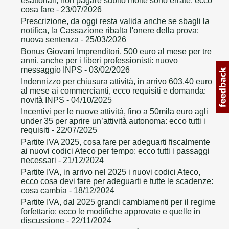
esattoriali, non pagare subito molte sono errate: ecco
cosa fare
- 23/07/2026
Prescrizione, da oggi resta valida anche se sbagli la
notifica, la Cassazione ribalta l'onere della prova:
nuova sentenza
- 25/03/2026
Bonus Giovani Imprenditori, 500 euro al mese per tre
anni, anche per i liberi professionisti: nuovo
messaggio INPS
- 03/02/2026
Indennizzo per chiusura attività, in arrivo 603,40 euro
al mese ai commercianti, ecco requisiti e domanda:
novità INPS
- 04/10/2025
Incentivi per le nuove attività, fino a 50mila euro agli
under 35 per aprire un’attività autonoma: ecco tutti i
requisiti
- 22/07/2025
Partite IVA 2025, cosa fare per adeguarti fiscalmente
ai nuovi codici Ateco per tempo: ecco tutti i passaggi
necessari
- 21/12/2024
Partite IVA, in arrivo nel 2025 i nuovi codici Ateco,
ecco cosa devi fare per adeguarti e tutte le scadenze:
cosa cambia
- 18/12/2024
Partite IVA, dal 2025 grandi cambiamenti per il regime
forfettario: ecco le modifiche approvate e quelle in
discussione
- 22/11/2024