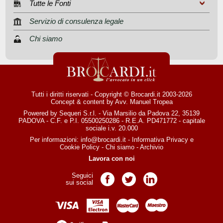
Tutte le Fonti
Servizio di consulenza legale
Chi siamo
Tutti i diritti riservati - Copyright © Brocardi.it 2003-2026
Concept & content by
Avv. Manuel Tropea
Powered by Sequeri S.r.l. - Via Marsilio da Padova 22, 35139
PADOVA - C.F. e P.I. 05500250286 - R.E.A. PD471772 - capitale
sociale i.v. 20.000
Per informazioni:
info@brocardi.it
-
Informativa Privacy
e
Cookie Policy
-
Chi siamo
-
Archivio
Lavora con noi
Seguici
Pagina Facebook
Pagina Twitter
Pagina LinkedIn
sui social