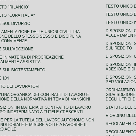
TESTO UNICO D
TO "RILANCIO"
TESTO UNICO D
TO "CURA ITALIA"
TESTO UNICO I
 SUL DIVORZIO
DISPOSIZIONI 
AMENTAZIONE DELLE UNIONI CIVILI TRA
ACCERTAMENTO
NE DELLO STESSO SESSO E DISCIPLINA
 CONVIVENZE
DISPOSIZIONI 
SUL REDDITO
 SULL'ADOZIONE
DISPOSIZIONI 
 IN MATERIA DI PROCREAZIONE
ALMENTE ASSISTITA
DISPOSIZIONI 
ADESIONE E DI
E SUL BIOTESTAMENTO
DISPOSIZIONI 
 104
PER VIOLAZION
TO DEI LAVORATORI
ORDINAMENTO D
PLINA ORGANICA DEI CONTRATTI DI LAVORO E
GIURISDIZIONE
IONE DELLA NORMATIVA IN TEMA DI MANSIONI
DEGLI UFFICI 
SIZIONI IN MATERIA DI CONTRATTO DI LAVORO
STATUTO DEL 
PO INDETERMINATO A TUTELE CRESCENTI
RIORDINO DELL
E PER LA TUTELA DEL LAVORO AUTONOMO NON
REGOLAMENTO 
NDITORIALE E MISURE VOLTE A FAVORIRE IL
O AGILE
REGOLAMENTO 