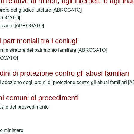
relative ai minori, agli interdetti e agli inabi
arere del giudice tutelare [ABROGATO]
ABROGATO]
l'incanto [ABROGATO]
patrimoniali tra i coniugi
mministratore del patrimonio familiare [ABROGATO]
BROGATO]
ini di protezione contro gli abusi familiari
i adozione degli ordini di protezione contro gli abusi familiari
ni comuni ai procedimenti
da e del provvedimento
o ministero