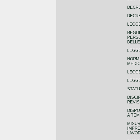
DECRE
DECRE
LEGGE
REGOL
PERSO
DELLE
LEGGE
NORME
MEDIC
LEGG
LEGGE
STATU
DISCI
REVIS
DISPO
A TEM
MISUR
IMPRE
LAVOR