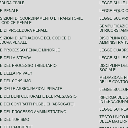
DURA CIVILE
LEGGE SULLE L
E PENALE
LEGGE EQUO 
SIZIONI DI COORDINAMENTO E TRANSITORIE
LEGGE SUL PR
L CODICE PENALE
SEMPLIFICAZIO
E DI PROCEDURA PENALE
DI RICORSI AM
SIZIONI DI ATTUAZIONE DEL CODICE DI
DISCIPLINA DE
EDURA PENALE
AMMINISTRATI
E PROCESSO PENALE MINORILE
LEGGE QUADRO
E DELLA STRADA
LEGGE SULLE 
E DEL PROCESSO TRIBUTARIO
DISCIPLINA DE
SOCIALE
E DELLA PRIVACY
MEDIAZIONE FI
CE DEL CONSUMO
DELLE CONTROV
E DELLE ASSICURAZIONI PRIVATE
LEGGE SULL'O
E DEI BENI CULTURALI E DEL PAESAGGIO
RIFORMA DEL S
INTERNAZIONA
E DEI CONTRATTI PUBBLICI [ABROGATO]
LEGGE SUI REA
E DEL PROCESSO AMMINISTRATIVO
TESTO UNICO I
E DEL TURISMO
DELLA MATERNI
E DELL'AMBIENTE