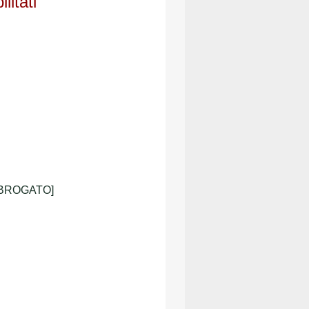
litati
 [ABROGATO]