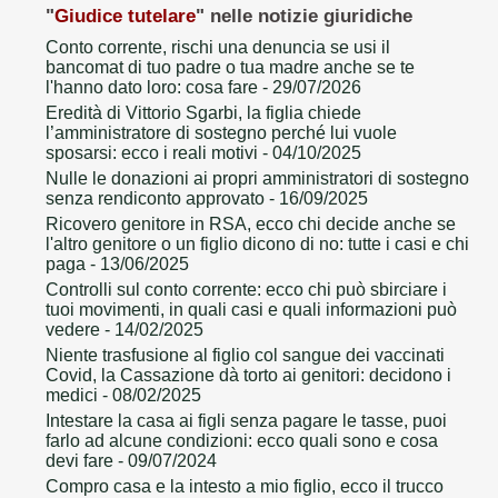
"
Giudice tutelare
" nelle notizie giuridiche
Conto corrente, rischi una denuncia se usi il
bancomat di tuo padre o tua madre anche se te
l'hanno dato loro: cosa fare
- 29/07/2026
Eredità di Vittorio Sgarbi, la figlia chiede
l’amministratore di sostegno perché lui vuole
sposarsi: ecco i reali motivi
- 04/10/2025
Nulle le donazioni ai propri amministratori di sostegno
senza rendiconto approvato
- 16/09/2025
Ricovero genitore in RSA, ecco chi decide anche se
l'altro genitore o un figlio dicono di no: tutte i casi e chi
paga
- 13/06/2025
Controlli sul conto corrente: ecco chi può sbirciare i
tuoi movimenti, in quali casi e quali informazioni può
vedere
- 14/02/2025
Niente trasfusione al figlio col sangue dei vaccinati
Covid, la Cassazione dà torto ai genitori: decidono i
medici
- 08/02/2025
Intestare la casa ai figli senza pagare le tasse, puoi
farlo ad alcune condizioni: ecco quali sono e cosa
devi fare
- 09/07/2024
Compro casa e la intesto a mio figlio, ecco il trucco