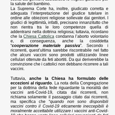
la salute del bambino.
La Suprema Corte ha, inoltre, giudicato corretta e
adeguata l’interpretazione del giudice tutelare in
ordine alle obiezioni religiose sollevate dai genitori. I
giudici di legittimità, infatti, precisano innanzitutto che
non rientra tra le loro competenze quella di
addentrarsi nella dottrina religiosa; tuttavia, ricordano
che la
Chiesa Cattolica
condanna l’aborto volontario
e, di conseguenza, anche la cosiddetta
“
cooperazione materiale passiva
”. Secondo i
ricorrenti, quest’ultima sarebbe riscontrabile nel fatto
che alcuni vaccini sono prodotti utilizzando linee
cellulari ottenute da feti abortiti. Da qui deriverebbe la
convinzione che i cattolici non debbano ricorrere a tali
vaccini.
Tuttavia,
anche la Chiesa ha formulato delle
eccezioni al riguardo
. La nota della Congregazione
per la dottrina della fede riguardante la moralità dei
vaccini anti-Covid-19, citata dai ricorrenti, non
richiama solamente il passaggio citato dai ricorrenti,
ma specifica che “
quando non sono disponibili
vaccini contro il Covid-19 eticamente ineccepibili è
moralmente accettabile utilizzare i vaccini anti-Covid-