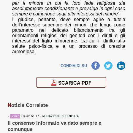
per il minore in cui la loro fede religiosa sia
assolutamente condizionante e prevalga in ogni caso
sempre e comunque sugli altri interessi del minore
”.
Il giudice, pertanto, deve sempre agire a tutela
dell’interesse superiore dei minori, che funge come
parametro nel delicato bilanciamento tra gli
orientamenti religiosi dei genitori con i diritti e gli
interessi del figlio minorenne, tra cui il diritto alla
salute psico-fisica e a un processo di crescita
armonioso.
Facebook
Twitter
LinkedIn
CONDIVIDI SU
SCARICA PDF
N
otizie Correlate
•
Sanità
- 09/01/2017 -
REDAZIONE GIURIDICA
Il consenso informato va dato sempre e
comunque