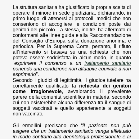
La struttura sanitaria ha giustificato la propria scelta di
operare il minore in sede giudiziaria, dichiarando, in
primo luogo, di attenersi ai protocolli medici che non
consentono di accogliere le condizioni poste dai
genitori del piccolo. La stessa, inoltre, ha affermato di
conformarsi alle linee guida e alla Raccomandazione
del Consiglio d’Europa sulla donazione anonima e
periodica. Per la Suprema Corte, pertanto, il rifiuto
all’intervento si basava su una richiesta che non
poteva essere soddisfatta in alcun modo, in quanto
“
esprimere il consenso a un
trattamento sanitario
ponendo una condizione non attuabile equivale a non
esprimerlo
”.
Secondo i giudici di legittimità, il giudice tutelare ha
correttamente qualificato la
richiesta dei genitori
come irragionevole
, avvalorando il prevalente
parere della comunità scientifica in materia, secondo
cui non esisterebbe alcuna differenza tra il sangue di
soggetti vaccinati e quello appartenente a soggetti
non vaccinati.
Gli ermellini precisano che “
il paziente non può
esigere che un trattamento sanitario venga effettuato
in modo contrario alla deontologia professionale e ai