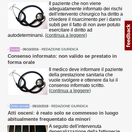
Il paziente che non viene
adeguatamente informato dei rischi
dell'intervento chirurgico ha diritto a
chiedere il risarcimento per i danni
subiti per il fatto di non aver potuto
esercitare il diritto ad
autodeterminarsi.
(continua a leggere)
•
Sanità
- 06/10/2016 -
REDAZIONE GIURIDICA
Consenso informato: non valido se prestato in
forma orale
Il medico deve informare il paziente
della prestazione sanitaria che
vuole svolgere e ottenere da lui il
consenso informato scritto.
(continua a leggere)
•
Diritto penale
- 09/10/2018 -
REDAZIONE GIURIDICA
Atti osceni: è reato solo se commesso in luogo
abitualmente frequentato da minori
A seguito dell'intervenuta
depenalizzazione della fattispecie,