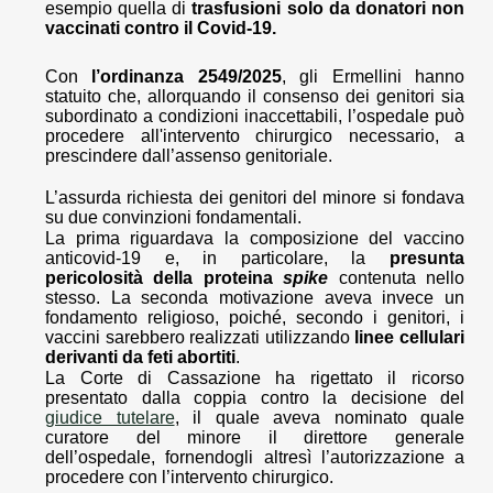
esempio quella di
trasfusioni solo da donatori non
vaccinati contro il Covid-19.
Con
l’ordinanza 2549/2025
, gli Ermellini hanno
statuito che, allorquando il consenso dei genitori sia
subordinato a condizioni inaccettabili, l’ospedale può
procedere all'intervento chirurgico necessario, a
prescindere dall’assenso genitoriale.
L’assurda richiesta dei genitori del minore si fondava
su due convinzioni fondamentali.
La prima riguardava la composizione del vaccino
anticovid-19 e, in particolare, la
presunta
pericolosità della proteina
spike
contenuta nello
stesso. La seconda motivazione aveva invece un
fondamento religioso, poiché, secondo i genitori, i
vaccini sarebbero realizzati utilizzando
linee cellulari
derivanti da feti abortiti
.
La Corte di Cassazione ha rigettato il ricorso
presentato dalla coppia contro la decisione del
giudice tutelare
, il quale aveva nominato quale
curatore del minore il direttore generale
dell’ospedale, fornendogli altresì l’autorizzazione a
procedere con l’intervento chirurgico.