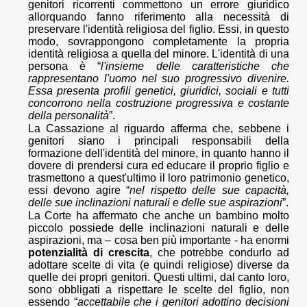
genitori ricorrenti commettono un errore giuridico
allorquando fanno riferimento alla necessità di
preservare l'identità religiosa del figlio. Essi, in questo
modo, sovrappongono completamente la propria
identità religiosa a quella del minore. L'identità di una
persona è “
l'insieme delle caratteristiche che
rappresentano l'uomo nel suo progressivo divenire.
Essa presenta profili genetici, giuridici, sociali e tutti
concorrono nella costruzione progressiva e costante
della personalità
”.
La Cassazione al riguardo afferma che, sebbene i
genitori siano i principali responsabili della
formazione dell'identità del minore, in quanto hanno il
dovere di prendersi cura ed educare il proprio figlio e
trasmettono a quest'ultimo il loro patrimonio genetico,
essi devono agire “
nel rispetto delle sue capacità,
delle sue inclinazioni naturali e delle sue aspirazioni
”.
La Corte ha affermato che anche un bambino molto
piccolo possiede delle inclinazioni naturali e delle
aspirazioni, ma – cosa ben più importante - ha enormi
potenzialità di crescita
, che potrebbe condurlo ad
adottare scelte di vita (e quindi religiose) diverse da
quelle dei propri genitori. Questi ultimi, dal canto loro,
sono obbligati a rispettare le scelte del figlio, non
essendo “
accettabile che i genitori adottino decisioni