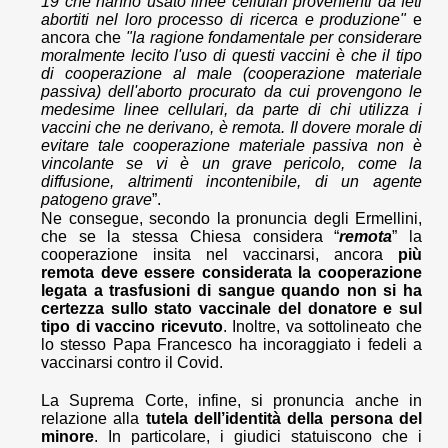
19 che hanno usato linee cellulari provenienti da feti
abortiti nel loro processo di ricerca e produzione"
e
ancora che
"la ragione fondamentale per considerare
moralmente lecito l'uso di questi vaccini è che il tipo
di cooperazione al male (cooperazione materiale
passiva) dell'aborto procurato da cui provengono le
medesime linee cellulari, da parte di chi utilizza i
vaccini che ne derivano, è remota. Il dovere morale di
evitare tale cooperazione materiale passiva non è
vincolante se vi è un grave pericolo, come la
diffusione, altrimenti incontenibile, di un agente
patogeno grave
”.
Ne consegue, secondo la pronuncia degli Ermellini,
che se la stessa Chiesa considera “
remota
” la
cooperazione insita nel vaccinarsi, ancora
più
remota deve essere considerata la cooperazione
legata a trasfusioni di sangue quando non si ha
certezza sullo stato vaccinale del donatore e sul
tipo di vaccino ricevuto
. Inoltre, va sottolineato che
lo stesso Papa Francesco ha incoraggiato i fedeli a
vaccinarsi contro il Covid.
La Suprema Corte, infine, si pronuncia anche in
relazione alla
tutela dell’identità della persona del
minore
. In particolare, i giudici statuiscono che i