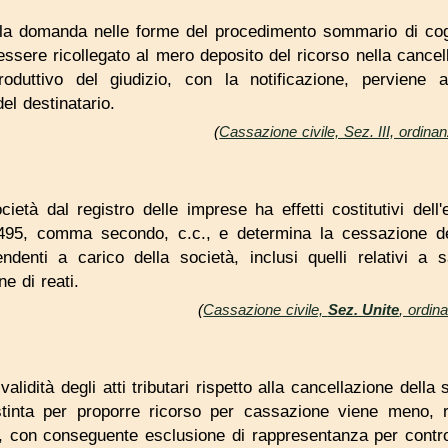
la domanda nelle forme del procedimento sommario di cogniz
essere ricollegato al mero deposito del ricorso nella cancel
roduttivo del giudizio, con la notificazione, perviene
el destinatario.
(
Cassazione civile, Sez. III, ordin
età dal registro delle imprese ha effetti costitutivi dell'e
 2495, comma secondo, c.c., e determina la cessazione d
denti a carico della società, inclusi quelli relativi a 
e di reati.
(
Cassazione civile,
Sez. Unite
, ordin
alidità degli atti tributari rispetto alla cancellazione della 
estinta per proporre ricorso per cassazione viene meno, 
c., con conseguente esclusione di rappresentanza per controve