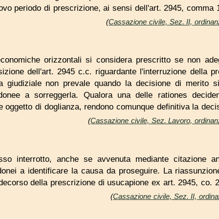
uovo periodo di prescrizione, ai sensi dell'art. 2945, comma 1
(
Cassazione civile, Sez. II, ordina
i economiche orizzontali si considera prescritto se non a
zione dell'art. 2945 c.c. riguardante l'interruzione della p
 giudiziale non prevale quando la decisione di merito s
idonee a sorreggerla. Qualora una delle rationes decid
se oggetto di doglianza, rendono comunque definitiva la deci
(
Cassazione civile, Sez. Lavoro, ordina
sso interrotto, anche se avvenuta mediante citazione an
idonei a identificare la causa da proseguire. La riassunzio
l decorso della prescrizione di usucapione ex art. 2945, co. 2
(
Cassazione civile, Sez. II, ordi