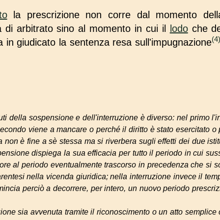
to
la prescrizione non corre dal momento della n
di arbitrato sino al momento in cui il
lodo
che def
(4
 in giudicato la sentenza resa sull'impugnazione
uti della sospensione e dell'interruzione è diverso: nel primo l'i
secondo viene a mancare o perché il diritto è stato esercitato o
a non è fine a sè stessa ma si riverbera sugli effetti dei due istit
ensione dispiega la sua efficacia per tutto il periodo in cui suss
alore al periodo eventualmente trascorso in precedenza che si 
rentesi nella vicenda giuridica; nella interruzione invece il te
incia perciò a decorrere, per intero, un nuovo periodo prescriz
rruzione sia avvenuta tramite il riconoscimento o un atto sempli