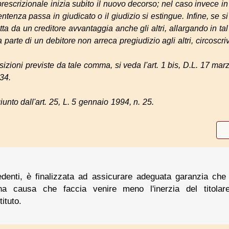
 prescrizionale inizia subito il nuovo decorso; nel caso invece 
entenza passa in giudicato o il giudizio si estingue. Infine, se s
fatta da un creditore avvantaggia anche gli altri, allargando in tal 
 parte di un debitore non arreca pregiudizio agli altri, circoscri
izioni previste da tale comma, si veda l'art. 1 bis, D.L. 17 marz
34.
nto dall'art. 25, L. 5 gennaio 1994, n. 25.
enti, è finalizzata ad assicurare adeguata garanzia che 
a causa che faccia venire meno l'inerzia del titolare
ituto.