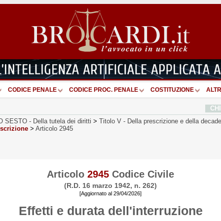
CODICE PENALE
CODICE PROC. PENALE
COSTITUZIONE
ALTR
CH
O SESTO
-
Della tutela dei diritti
>
Titolo V
-
Della prescrizione e della decad
escrizione
>
Articolo 2945
Articolo
2945
Codice Civile
(R.D. 16 marzo 1942, n. 262)
[Aggiornato al 29/04/2026]
Effetti e durata dell'interruzione