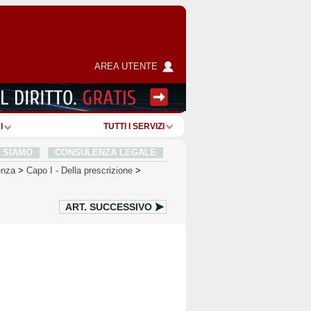
AREA UTENTE
I
TUTTI I SERVIZI
I SIAMO
CONSULENZA LEGALE
enza
>
Capo I
-
Della prescrizione
>
ART.
SUCCESSIVO