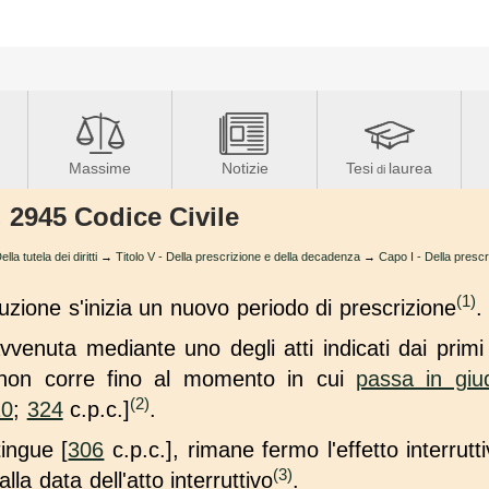
Massime
Notizie
Tesi
laurea
di
. 2945 Codice Civile
 tutela dei diritti
→
Titolo V - Della prescrizione e della decadenza
→
Capo I - Della prescr
(1)
rruzione s'inizia un nuovo periodo di prescrizione
.
avvenuta mediante uno degli atti indicati dai primi
e non corre fino al momento in cui
passa in giu
(2)
10
;
324
c.p.c.]
.
tingue [
306
c.p.c.], rimane fermo l'effetto interrutt
(3)
la data dell'atto interruttivo
.