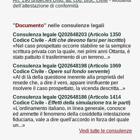
Art. 196 undecies Disp. att. cod. proc. civile
- Modalità
dell'attestazione di conformità
"
Documento
" nelle consulenze legali
Consulenza legale Q202648203 (Articolo 1350
Codice Civile -
Atti che devono farsi per iscritto
)
«Nel caso prospettato occorre stabilire se la semplice
scrittura privata con la quale, nei primi anni Ottanta, è
stato pattuito il trasferimento di un terreno...»
Consulenza legale Q202648198 (Articolo 1069
Codice Civile -
Opere sul fondo servente
)
«Al di là della questione inerente alla proprietà del
resede che, a dire il vero, appare ininfluente per
risolvere il caso prospettato, la vicenda descritta...»
Consulenza legale Q202648186 (Articolo 1414
Codice Civile -
Effetti della simulazione tra le parti
)
«L'ordinamento italiano, in linea generale, conosce
ed ammette il fenomeno della cosiddetta intestazione
fiduciaria, vale a dire quell'accordo in forza del quale
un...»
Vedi tutte le consulenze