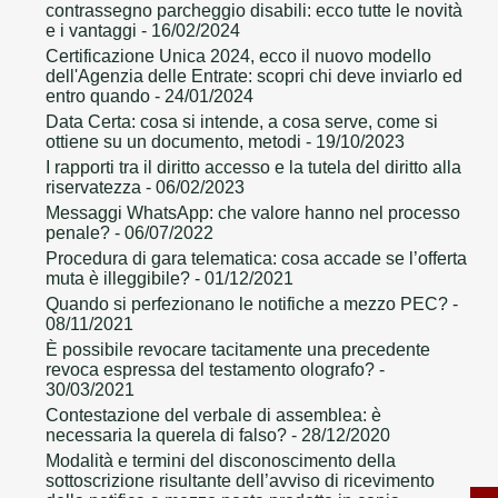
contrassegno parcheggio disabili: ecco tutte le novità
e i vantaggi
- 16/02/2024
Certificazione Unica 2024, ecco il nuovo modello
dell'Agenzia delle Entrate: scopri chi deve inviarlo ed
entro quando
- 24/01/2024
Data Certa: cosa si intende, a cosa serve, come si
ottiene su un documento, metodi
- 19/10/2023
I rapporti tra il diritto accesso e la tutela del diritto alla
riservatezza
- 06/02/2023
Messaggi WhatsApp: che valore hanno nel processo
penale?
- 06/07/2022
Procedura di gara telematica: cosa accade se l’offerta
muta è illeggibile?
- 01/12/2021
Quando si perfezionano le notifiche a mezzo PEC?
-
08/11/2021
È possibile revocare tacitamente una precedente
revoca espressa del testamento olografo?
-
30/03/2021
Contestazione del verbale di assemblea: è
necessaria la querela di falso?
- 28/12/2020
Modalità e termini del disconoscimento della
sottoscrizione risultante dell’avviso di ricevimento