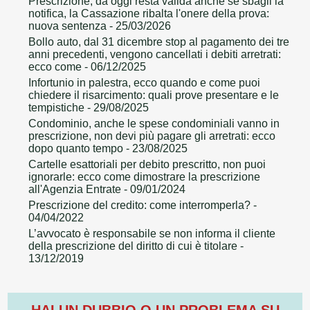
Prescrizione, da oggi resta valida anche se sbagli la
notifica, la Cassazione ribalta l'onere della prova:
nuova sentenza
- 25/03/2026
Bollo auto, dal 31 dicembre stop al pagamento dei tre
anni precedenti, vengono cancellati i debiti arretrati:
ecco come
- 06/12/2025
Infortunio in palestra, ecco quando e come puoi
chiedere il risarcimento: quali prove presentare e le
tempistiche
- 29/08/2025
Condominio, anche le spese condominiali vanno in
prescrizione, non devi più pagare gli arretrati: ecco
dopo quanto tempo
- 23/08/2025
Cartelle esattoriali per debito prescritto, non puoi
ignorarle: ecco come dimostrare la prescrizione
all'Agenzia Entrate
- 09/01/2024
Prescrizione del credito: come interromperla?
-
04/04/2022
L’avvocato è responsabile se non informa il cliente
della prescrizione del diritto di cui è titolare
-
13/12/2019
HAI UN DUBBIO O UN PROBLEMA SU