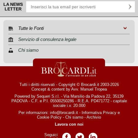
LA NEWS
LETTER
Tutte le Fonti
Servizio di consulenza legale
Chi siamo
Tutti i diritti riservati - Copyright © Brocardi.it 2003-2026
Concept & content by
Avv. Manuel Tropea
Powered by Sequeri S.r.l. - Via Marsilio da Padova 22, 35139
PADOVA - C.F. e P.I. 05500250286 - R.E.A. PD471772 - capitale
sociale i.v. 20.000
Per informazioni:
info@brocardi.it
-
Informativa Privacy
e
Cookie Policy
-
Chi siamo
-
Archivio
Lavora con noi
Seguici
Pagina Facebook
Pagina Twitter
Pagina LinkedIn