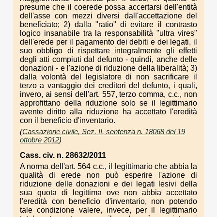
presume che il coerede possa accertarsi dell'entità
dell'asse con mezzi diversi dall'accettazione del
beneficiato; 2) dalla "ratio" di evitare il contrasto
logico insanabile tra la responsabilità "ultra vires"
dell'erede per il pagamento dei debiti e dei legati, il
suo obbligo di rispettare integralmente gli effetti
degli atti compiuti dal defunto - quindi, anche delle
donazioni - e l'azione di riduzione della liberalità; 3)
dalla volontà del legislatore di non sacrificare il
terzo a vantaggio dei creditori del defunto, i quali,
invero, ai sensi dell'art. 557, terzo comma, c.c., non
approfittano della riduzione solo se il legittimario
avente diritto alla riduzione ha accettato l'eredità
con il beneficio d'inventario.
(
Cassazione civile, Sez. II, sentenza n. 18068 del 19
ottobre 2012
)
Cass. civ. n. 28632/2011
A norma dell'art. 564 c.c., il legittimario che abbia la
qualità di erede non può esperire l'azione di
riduzione delle donazioni e dei legati lesivi della
sua quota di legittima ove non abbia accettato
l'eredità con beneficio d'inventario, non potendo
tale condizione valere, invece, per il legittimario