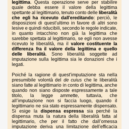
legittima
. Questa operazione serve per stabilire
quale debba essere il valore della legittima
spettante al legittimario, tenuto conto delle
liberalità
che egli ha ricevuto dall’ereditando
: perciò, le
disposizioni di quest’ultimo in favore di altri sono
lesive e quindi riducibili, secondo le regole indicate,
in quanto intacchino non già la legittima che
sarebbe spettata al legittimario, se egli non avesse
ricevuto le liberalità, ma il
valore costituente la
differenza fra il valore della legittima e quello
delle liberalità
. Sono liberalità soggette ad
imputazione sulla legittima sia le donazioni che i
legati.
Poiché la ragione di quest’imputazione sta nella
presumibile volontà del
de cuius
che le liberalità
siano fatte al legittimario in conto di legittima, anche
quando non siano disposte espressamente a tale
titolo, la legge ammette, tuttavia, che
all’imputazione non si faccia luogo, quando il
legittimario ne sia stato espressamente dispensato.
Si esige la
dispensa espressa
sia perché la
dispensa muta la natura della liberalità fatta al
legittimario, che per il fatto che dall’omessa
imputazione deriva una limitazione dell'efficacia