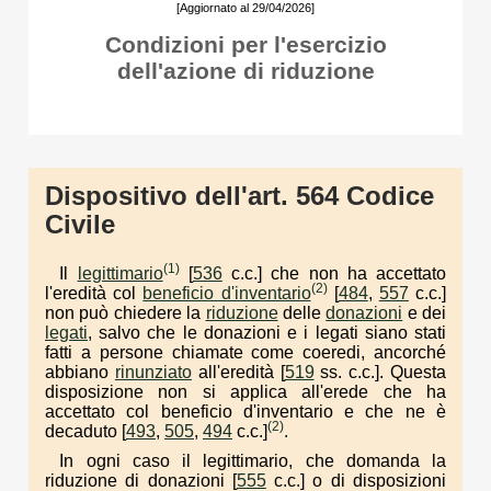
[Aggiornato al 29/04/2026]
Condizioni per l'esercizio
dell'azione di riduzione
Dispositivo dell'art. 564 Codice
Civile
(1)
Il
legittimario
[
536
c.c.] che non ha accettato
(2)
l'eredità col
beneficio d'inventario
[
484
,
557
c.c.]
non può chiedere la
riduzione
delle
donazioni
e dei
legati
, salvo che le donazioni e i legati siano stati
fatti a persone chiamate come coeredi, ancorché
abbiano
rinunziato
all'eredità [
519
ss. c.c.]. Questa
disposizione non si applica all'erede che ha
accettato col beneficio d'inventario e che ne è
(2)
decaduto [
493
,
505
,
494
c.c.]
.
In ogni caso il legittimario, che domanda la
riduzione di donazioni [
555
c.c.] o di disposizioni