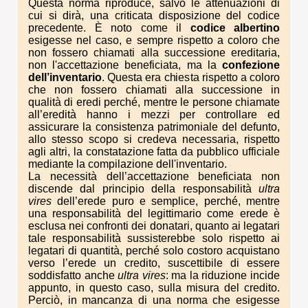
Questa norma riproduce, salvo le attenuazioni di
cui si dirà, una criticata disposizione del codice
precedente. È noto come il
codice albertino
esigesse nel caso, e sempre rispetto a coloro che
non fossero chiamati alla successione ereditaria,
non l'accettazione beneficiata, ma la
confezione
dell’inventario
. Questa era chiesta rispetto a coloro
che non fossero chiamati alla successione in
qualità di eredi perché, mentre le persone chiamate
all’eredità hanno i mezzi per controllare ed
assicurare la consistenza patrimoniale del defunto,
allo stesso scopo si credeva necessaria, rispetto
agli altri, la constatazione fatta da pubblico ufficiale
mediante la compilazione dell'inventario.
La necessità dell’accettazione beneficiata non
discende dal principio della responsabilità
ultra
vires
dell’erede puro e semplice, perché, mentre
una responsabilità del legittimario come erede è
esclusa nei confronti dei donatari, quanto ai legatari
tale responsabilità sussisterebbe solo rispetto ai
legatari di quantità, perché solo costoro acquistano
verso l’erede un credito, suscettibile di essere
soddisfatto anche
ultra vires
: ma la riduzione incide
appunto, in questo caso, sulla misura del credito.
Perciò, in mancanza di una norma che esigesse