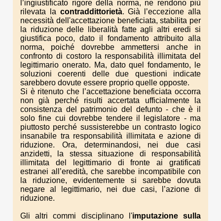
l’ingiustificato rigore della norma, ne rendono più
rilevata la
contraddittorietà
. Già l’eccezione alla
necessità dell'accettazione beneficiata, stabilita per
la riduzione delle liberalità fatte agli altri eredi si
giustifica poco, dato il fondamento attribuito alla
norma, poiché dovrebbe ammettersi anche in
confronto di costoro la responsabilità illimitata del
legittimario onerato. Ma, dato quel fondamento, le
soluzioni coerenti delle due questioni indicate
sarebbero dovute essere proprio quelle opposte.
Si è ritenuto che l’accettazione beneficiata occorra
non già perché risulti accertata ufficialmente la
consistenza del patrimonio del defunto - che è il
solo fine cui dovrebbe tendere il legislatore - ma
piuttosto perché sussisterebbe un contrasto logico
insanabile tra responsabilità illimitata e azione di
riduzione. Ora, determinandosi, nei due casi
anzidetti, la stessa situazione di responsabilità
illimitata del legittimario di fronte ai gratificati
estranei all’eredità, che sarebbe incompatibile con
la riduzione, evidentemente si sarebbe dovuta
negare al legittimario, nei due casi, l’azione di
riduzione.
Gli altri commi disciplinano l'
imputazione sulla