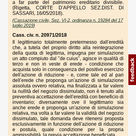
a far parte del patrimonio ereditario divisibile.
(Rigetta, CORTE D'APPELLO SEZ.DIST. DI
SASSARI, 16/05/2018).
(
Cassazione civile, Sez. VI-2, ordinanza n. 19284 del 17
luglio 2019
)
Cass. civ. n. 20971/2018
Il legittimario totalmente pretermesso dall'eredità
che, a tutela del proprio diritto alla reintegrazione
della quota di legittima, impugna per simulazione
un atto compiuto dal "de cuius", agisce in qualità di
terzo e non in veste di erede - condizione che
acquista solo in conseguenza del positivo esercizio
dell'azione di riduzione - e, come tale ed al pari
dell'erede che proponga un'azione di simulazione
assoluta ovvero relativa, ma finalizzata a far valere
la nullità del negozio dissimulato, non è tenuto alla
preventiva accettazione dell'eredità con beneficio di
inventario; diversamente ove il legittimario sia
anche erede e proponga un'azione di simulazione
relativa, ma volta a far valere la validità del negozio
dissimulato, tale domanda deve ritenersi proposta
esclusivamente in funzione dell'azione di riduzione
e postula, quale condizione per la propria
ammissibilità, la previa accettazione beneficiata.