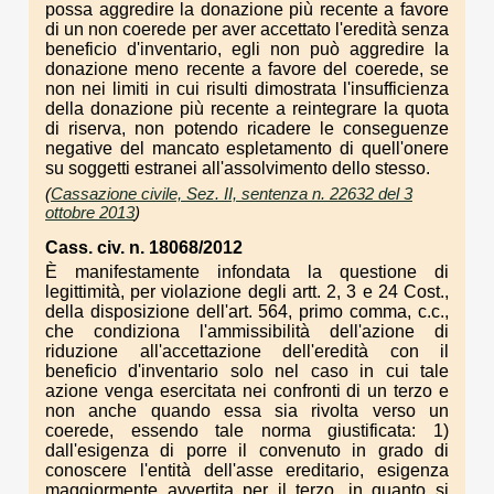
possa aggredire la donazione più recente a favore
di un non coerede per aver accettato l'eredità senza
beneficio d'inventario, egli non può aggredire la
donazione meno recente a favore del coerede, se
non nei limiti in cui risulti dimostrata l'insufficienza
della donazione più recente a reintegrare la quota
di riserva, non potendo ricadere le conseguenze
negative del mancato espletamento di quell'onere
su soggetti estranei all'assolvimento dello stesso.
(
Cassazione civile, Sez. II, sentenza n. 22632 del 3
ottobre 2013
)
Cass. civ. n. 18068/2012
È manifestamente infondata la questione di
legittimità, per violazione degli artt. 2, 3 e 24 Cost.,
della disposizione dell'art. 564, primo comma, c.c.,
che condiziona l'ammissibilità dell'azione di
riduzione all'accettazione dell'eredità con il
beneficio d'inventario solo nel caso in cui tale
azione venga esercitata nei confronti di un terzo e
non anche quando essa sia rivolta verso un
coerede, essendo tale norma giustificata: 1)
dall'esigenza di porre il convenuto in grado di
conoscere l'entità dell'asse ereditario, esigenza
maggiormente avvertita per il terzo, in quanto si