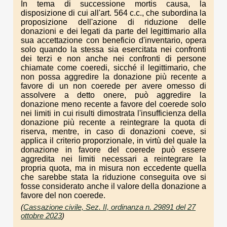
In tema di successione mortis causa, la
disposizione di cui all'art. 564 c.c., che subordina la
proposizione dell'azione di riduzione delle
donazioni e dei legati da parte del legittimario alla
sua accettazione con beneficio d'inventario, opera
solo quando la stessa sia esercitata nei confronti
dei terzi e non anche nei confronti di persone
chiamate come coeredi, sicché il legittimario, che
non possa aggredire la donazione più recente a
favore di un non coerede per avere omesso di
assolvere a detto onere, può aggredire la
donazione meno recente a favore del coerede solo
nei limiti in cui risulti dimostrata l'insufficienza della
donazione più recente a reintegrare la quota di
riserva, mentre, in caso di donazioni coeve, si
applica il criterio proporzionale, in virtù del quale la
donazione in favore del coerede può essere
aggredita nei limiti necessari a reintegrare la
propria quota, ma in misura non eccedente quella
che sarebbe stata la riduzione conseguita ove si
fosse considerato anche il valore della donazione a
favore del non coerede.
(
Cassazione civile, Sez. II, ordinanza n. 29891 del 27
ottobre 2023
)