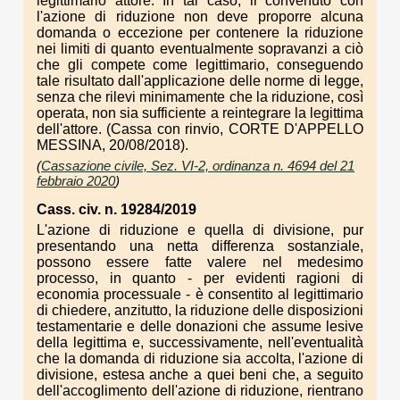
legittimario attore. In tal caso, il convenuto con
l'azione di riduzione non deve proporre alcuna
domanda o eccezione per contenere la riduzione
nei limiti di quanto eventualmente sopravanzi a ciò
che gli compete come legittimario, conseguendo
tale risultato dall'applicazione delle norme di legge,
senza che rilevi minimamente che la riduzione, così
operata, non sia sufficiente a reintegrare la legittima
dell'attore. (Cassa con rinvio, CORTE D'APPELLO
MESSINA, 20/08/2018).
(
Cassazione civile, Sez. VI-2, ordinanza n. 4694 del 21
febbraio 2020
)
Cass. civ. n. 19284/2019
L'azione di riduzione e quella di divisione, pur
presentando una netta differenza sostanziale,
possono essere fatte valere nel medesimo
processo, in quanto - per evidenti ragioni di
economia processuale - è consentito al legittimario
di chiedere, anzitutto, la riduzione delle disposizioni
testamentarie e delle donazioni che assume lesive
della legittima e, successivamente, nell'eventualità
che la domanda di riduzione sia accolta, l'azione di
divisione, estesa anche a quei beni che, a seguito
dell'accoglimento dell'azione di riduzione, rientrano