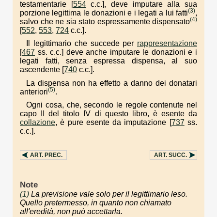
testamentarie [
554
c.c.], deve imputare alla sua
(3)
porzione legittima le donazioni e i legati a lui fatti
,
(4)
salvo che ne sia stato espressamente dispensato
[
552
,
553
,
724
c.c.].
Il legittimario che succede per
rappresentazione
[
467
ss. c.c.] deve anche imputare le donazioni e i
legati fatti, senza espressa dispensa, al suo
ascendente [
740
c.c.].
La dispensa non ha effetto a danno dei donatari
(5)
anteriori
.
Ogni cosa, che, secondo le regole contenute nel
capo II del titolo IV di questo libro, è esente da
collazione
, è pure esente da imputazione [
737
ss.
c.c.].
ART.
PREC.
ART.
SUCC.
Note
(1)
La previsione vale solo per il legittimario leso.
Quello pretermesso, in quanto non chiamato
all'eredità, non può accettarla.