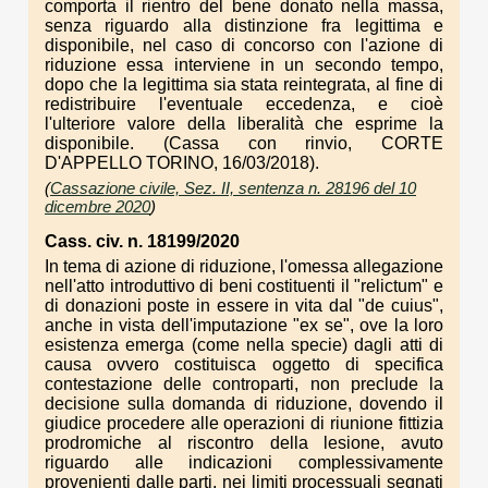
comporta il rientro del bene donato nella massa,
senza riguardo alla distinzione fra legittima e
disponibile, nel caso di concorso con l'azione di
riduzione essa interviene in un secondo tempo,
dopo che la legittima sia stata reintegrata, al fine di
redistribuire l'eventuale eccedenza, e cioè
l'ulteriore valore della liberalità che esprime la
disponibile. (Cassa con rinvio, CORTE
D'APPELLO TORINO, 16/03/2018).
(
Cassazione civile, Sez. II, sentenza n. 28196 del 10
dicembre 2020
)
Cass. civ. n. 18199/2020
In tema di azione di riduzione, l'omessa allegazione
nell'atto introduttivo di beni costituenti il "relictum" e
di donazioni poste in essere in vita dal "de cuius",
anche in vista dell'imputazione "ex se", ove la loro
esistenza emerga (come nella specie) dagli atti di
causa ovvero costituisca oggetto di specifica
contestazione delle controparti, non preclude la
decisione sulla domanda di riduzione, dovendo il
giudice procedere alle operazioni di riunione fittizia
prodromiche al riscontro della lesione, avuto
riguardo alle indicazioni complessivamente
provenienti dalle parti, nei limiti processuali segnati