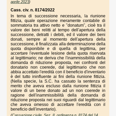
aprile 2023
)
Cass. civ. n. 8174/2022
In tema di successione necessaria, la riunione
fittizia, quale operazione meramente contabile di
sommatoria tra attivo netto e "donatum", cioè tra il
valore dei beni relitti al tempo dell'apertura della
successione, detratti i debiti, ed il valore dei beni
donati, sempre al momento dell'apertura della
successione, è finalizzata alla determinazione della
quota disponibile e di quella di legittima, per
accertare l'eventuale lesione della quota riservata
al legittimario; ne deriva che l'inammissibilità della
domanda di riduzione proposta, nei confronti del
donatario non coerede, dal legittimario che non
abbia accettato l'eredità con il beneficio d'inventario
è del tutto ininfluente ai fini della riunione fittizia.
(Nella specie, la S.C. ha cassato la sentenza di
merito che aveva escluso dalla riunione fittizia il
valore di un bene donato ad un non coerede in
ragione dell'inammissibilità della domanda di
riduzione proposta nei suoi riguardi dal legittimario
che aveva omesso di accettare l'eredità con il
beneficio dell'inventario).
(
Cassazione civile, Sez. II, ordinanza n. 8174 del 14