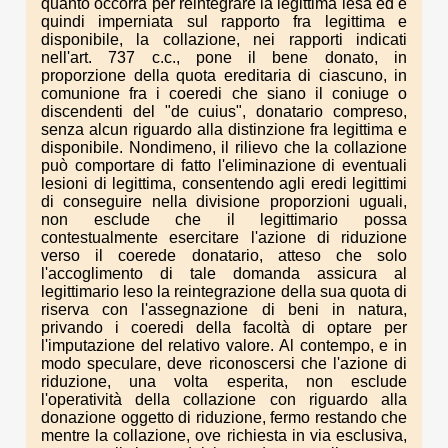
quanto occorra per reintegrare la legittima lesa ed è
quindi imperniata sul rapporto fra legittima e
disponibile, la collazione, nei rapporti indicati
nell'art. 737 c.c., pone il bene donato, in
proporzione della quota ereditaria di ciascuno, in
comunione fra i coeredi che siano il coniuge o
discendenti del "de cuius", donatario compreso,
senza alcun riguardo alla distinzione fra legittima e
disponibile. Nondimeno, il rilievo che la collazione
può comportare di fatto l'eliminazione di eventuali
lesioni di legittima, consentendo agli eredi legittimi
di conseguire nella divisione proporzioni uguali,
non esclude che il legittimario possa
contestualmente esercitare l'azione di riduzione
verso il coerede donatario, atteso che solo
l'accoglimento di tale domanda assicura al
legittimario leso la reintegrazione della sua quota di
riserva con l'assegnazione di beni in natura,
privando i coeredi della facoltà di optare per
l'imputazione del relativo valore. Al contempo, e in
modo speculare, deve riconoscersi che l'azione di
riduzione, una volta esperita, non esclude
l'operatività della collazione con riguardo alla
donazione oggetto di riduzione, fermo restando che
mentre la collazione, ove richiesta in via esclusiva,