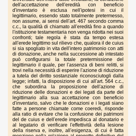
dell'accettazione dell'eredità con beneficio
d'inventario è esclusa nell'ipotesi in cui il
legittimario, essendo stato totalmente pretermesso,
non assume, ai sensi dell'art. 467 secondo comma
c.c., la qualità di chiamato all'eredità fino a quando
l'istituzione testamentaria non venga ridotta nei suoi
confronti; tale regola è stata da tempo estesa
all'erede legittimo sul rilievo che, qualora il de cuius
si sia spogliato in vita dell'intero patrimonio con atti
di donazione, anche nella successione ab intestato
può configurarsi la totale pretermissione del
legittimario il quale, per l'assenza di beni relitti, si
trovi nella necessità di esperire l'azione di riduzione
a tutela del diritto sostanziale riconosciutogli dalla
legge; infatti, la disposizione di cui all'art. 564 c.c.,
che subordina la proposizione dell'azione di
riduzione delle donazioni e dei legati da parte del
legittimario alla sua accettazione con beneficio
d'inventario, salvo che le donazioni e i legati siano
fatte a persone chiamate come coeredi, risponde
alla ratio di evitare che la confusione dei patrimoni
del de cuius e dell'erede impedisca al donatario e
al legatario di verificare l'effettività della lesione
della riserva e, inoltre, all'esigenza, di cui è fatta
menzione nella relazione al progetto definitivo del