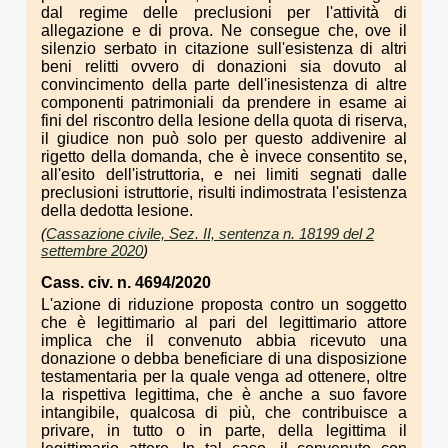
dal regime delle preclusioni per l'attività di
allegazione e di prova. Ne consegue che, ove il
silenzio serbato in citazione sull'esistenza di altri
beni relitti ovvero di donazioni sia dovuto al
convincimento della parte dell'inesistenza di altre
componenti patrimoniali da prendere in esame ai
fini del riscontro della lesione della quota di riserva,
il giudice non può solo per questo addivenire al
rigetto della domanda, che è invece consentito se,
all'esito dell'istruttoria, e nei limiti segnati dalle
preclusioni istruttorie, risulti indimostrata l'esistenza
della dedotta lesione.
(
Cassazione civile, Sez. II, sentenza n. 18199 del 2
settembre 2020
)
Cass. civ. n. 4694/2020
L'azione di riduzione proposta contro un soggetto
che è legittimario al pari del legittimario attore
implica che il convenuto abbia ricevuto una
donazione o debba beneficiare di una disposizione
testamentaria per la quale venga ad ottenere, oltre
la rispettiva legittima, che è anche a suo favore
intangibile, qualcosa di più, che contribuisce a
privare, in tutto o in parte, della legittima il