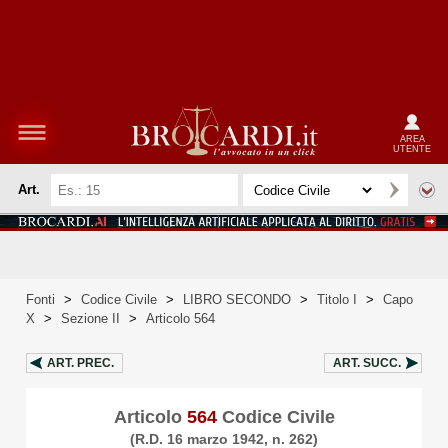
AREA
UTENTE
Art.
Fonti
>
Codice Civile
>
LIBRO SECONDO
>
Titolo I
>
Capo
X
>
Sezione II
>
Articolo 564
ART.
PREC.
ART.
SUCC.
Articolo
564
Codice Civile
(R.D. 16 marzo 1942, n. 262)