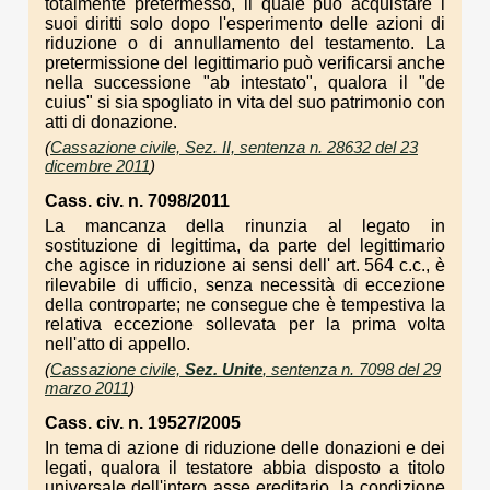
totalmente pretermesso, il quale può acquistare i
suoi diritti solo dopo l'esperimento delle azioni di
riduzione o di annullamento del testamento. La
pretermissione del legittimario può verificarsi anche
nella successione "ab intestato", qualora il "de
cuius" si sia spogliato in vita del suo patrimonio con
atti di donazione.
(
Cassazione civile, Sez. II, sentenza n. 28632 del 23
dicembre 2011
)
Cass. civ. n. 7098/2011
La mancanza della rinunzia al legato in
sostituzione di legittima, da parte del legittimario
che agisce in riduzione ai sensi dell' art. 564 c.c., è
rilevabile di ufficio, senza necessità di eccezione
della controparte; ne consegue che è tempestiva la
relativa eccezione sollevata per la prima volta
nell'atto di appello.
(
Cassazione civile,
Sez. Unite
, sentenza n. 7098 del 29
marzo 2011
)
Cass. civ. n. 19527/2005
In tema di azione di riduzione delle donazioni e dei
legati, qualora il testatore abbia disposto a titolo
universale dell'intero asse ereditario, la condizione