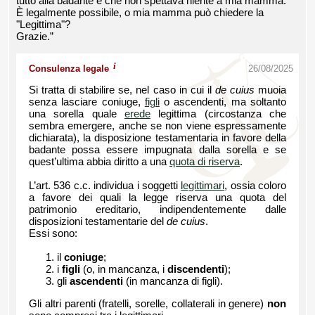
tutto alla badante e che non spettava niente a mia mamma.
È legalmente possibile, o mia mamma può chiedere la
"Legittima"?
Grazie.”
i
Consulenza legale
26/08/2025
Si tratta di stabilire se, nel caso in cui il
de cuius
muoia
senza lasciare coniuge,
figli
o ascendenti, ma soltanto
una sorella quale
erede
legittima (circostanza che
sembra emergere, anche se non viene espressamente
dichiarata), la disposizione testamentaria in favore della
badante possa essere impugnata dalla sorella e se
quest’ultima abbia diritto a una
quota di riserva
.
L’art. 536 c.c. individua i soggetti
legittimari
, ossia coloro
a favore dei quali la legge riserva una quota del
patrimonio ereditario, indipendentemente dalle
disposizioni testamentarie del
de cuius
.
Essi sono:
il
coniuge
;
i
figli
(o, in mancanza, i
discendenti
);
gli
ascendenti
(in mancanza di figli).
Gli altri parenti (fratelli, sorelle, collaterali in genere)
non