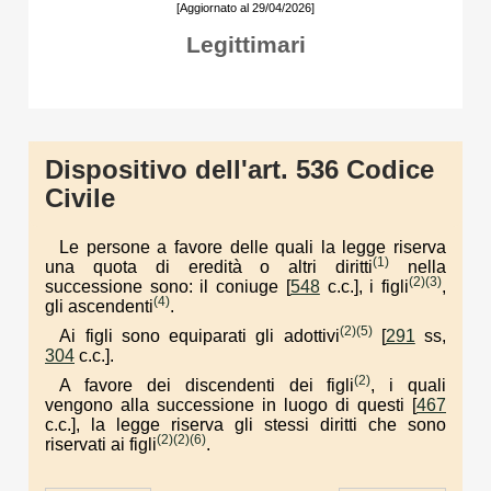
[Aggiornato al 29/04/2026]
Legittimari
Dispositivo dell'art. 536 Codice
Civile
Le persone a favore delle quali la legge riserva
(1)
una quota di eredità o altri diritti
nella
(2)
(3)
successione sono: il coniuge [
548
c.c.], i figli
,
(4)
gli ascendenti
.
(2)
(5)
Ai figli sono equiparati gli adottivi
[
291
ss,
304
c.c.].
(2)
A favore dei discendenti dei figli
, i quali
vengono alla successione in luogo di questi [
467
c.c.], la legge riserva gli stessi diritti che sono
(2)
(2)
(6)
riservati ai figli
.