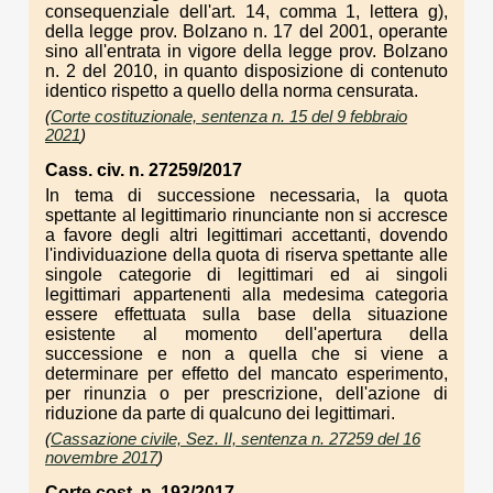
consequenziale dell'art. 14, comma 1, lettera g),
della legge prov. Bolzano n. 17 del 2001, operante
sino all'entrata in vigore della legge prov. Bolzano
n. 2 del 2010, in quanto disposizione di contenuto
identico rispetto a quello della norma censurata.
(
Corte costituzionale, sentenza n. 15 del 9 febbraio
2021
)
Cass. civ. n. 27259/2017
In tema di successione necessaria, la quota
spettante al legittimario rinunciante non si accresce
a favore degli altri legittimari accettanti, dovendo
l'individuazione della quota di riserva spettante alle
singole categorie di legittimari ed ai singoli
legittimari appartenenti alla medesima categoria
essere effettuata sulla base della situazione
esistente al momento dell'apertura della
successione e non a quella che si viene a
determinare per effetto del mancato esperimento,
per rinunzia o per prescrizione, dell'azione di
riduzione da parte di qualcuno dei legittimari.
(
Cassazione civile, Sez. II, sentenza n. 27259 del 16
novembre 2017
)
Corte cost. n. 193/2017