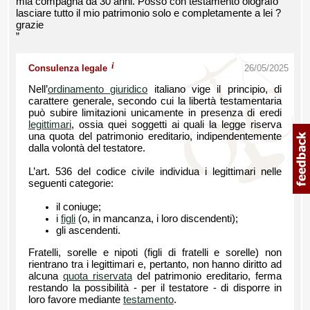
mia compagna da 30 anni. Posso con testamento olografo
lasciare tutto il mio patrimonio solo e completamente a lei ?
grazie
”
i
Consulenza legale
26/05/2025
Nell’
ordinamento giuridico
italiano vige il principio, di
carattere generale, secondo cui la libertà testamentaria
può subire limitazioni unicamente in presenza di eredi
legittimari
, ossia quei soggetti ai quali la legge riserva
una quota del patrimonio ereditario, indipendentemente
dalla volontà del testatore.
L’art. 536 del codice civile individua i legittimari nelle
seguenti categorie:
il coniuge;
i
figli
(o, in mancanza, i loro discendenti);
gli ascendenti.
Fratelli, sorelle e nipoti (figli di fratelli e sorelle) non
rientrano tra i legittimari e, pertanto, non hanno diritto ad
alcuna
quota riservata
del patrimonio ereditario, ferma
restando la possibilità - per il testatore - di disporre in
loro favore mediante
testamento
.