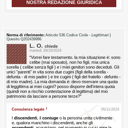
NOSTRA REDAZIONE GIURIDICA
Norma di riferimento:
Articolo 536 Codice Civile -
Legittimari
|
Quesito Q202439986
L. O.
chiede
martedì 29/10/2024
“Vorrei fare testamento. la mia situazione è: sono
celibe (mai sposato), non ho figli, mia unica
sorella ( celibe senza figli ) e i miei genitori sono deceduti. Gli
unici "parenti" in vita sono due cugini (figli della sorella -
defunta - di mio padre ) e tre cugini ( figli del fratello - defunto -
di mio madre). La mia domanda è: devo riservare una quota
di leggittima ai miei cugini? posso disporre dell'intera quota
(quindi non a rischio contestazione di legittima) del mio
patrimonio da lasciare a persone terze?”
i
Consulenza legale
05/11/2024
I
discendenti
, il
coniuge
o la persona unita civilmente
e, qualora manchino i discendenti, anche gli
ascendenti
, acquistano, nel momento in cui si apre la