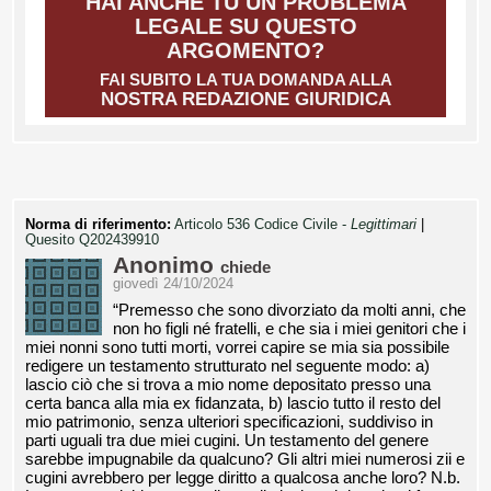
HAI ANCHE TU UN PROBLEMA
LEGALE SU QUESTO
ARGOMENTO?
FAI SUBITO LA TUA DOMANDA ALLA
NOSTRA REDAZIONE GIURIDICA
Norma di riferimento:
Articolo 536 Codice Civile -
Legittimari
|
Quesito Q202439910
Anonimo
chiede
giovedì 24/10/2024
“Premesso che sono divorziato da molti anni, che
non ho figli né fratelli, e che sia i miei genitori che i
miei nonni sono tutti morti, vorrei capire se mia sia possibile
redigere un testamento strutturato nel seguente modo: a)
lascio ciò che si trova a mio nome depositato presso una
certa banca alla mia ex fidanzata, b) lascio tutto il resto del
mio patrimonio, senza ulteriori specificazioni, suddiviso in
parti uguali tra due miei cugini. Un testamento del genere
sarebbe impugnabile da qualcuno? Gli altri miei numerosi zii e
cugini avrebbero per legge diritto a qualcosa anche loro? N.b.