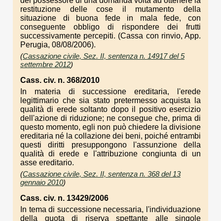
del possessore di una domanda volta ad ottenere la
restituzione delle cose il mutamento della
situazione di buona fede in mala fede, con
conseguente obbligo di rispondere dei frutti
successivamente percepiti. (Cassa con rinvio, App.
Perugia, 08/08/2006).
(
Cassazione civile, Sez. II, sentenza n. 14917 del 5
settembre 2012
)
Cass. civ. n. 368/2010
In materia di successione ereditaria, l'erede
legittimario che sia stato pretermesso acquista la
qualità di erede soltanto dopo il positivo esercizio
dell'azione di riduzione; ne consegue che, prima di
questo momento, egli non può chiedere la divisione
ereditaria né la collazione dei beni, poiché entrambi
questi diritti presuppongono l'assunzione della
qualità di erede e l'attribuzione congiunta di un
asse ereditario.
(
Cassazione civile, Sez. II, sentenza n. 368 del 13
gennaio 2010
)
Cass. civ. n. 13429/2006
In tema di successione necessaria, l'individuazione
della quota di riserva spettante alle singole