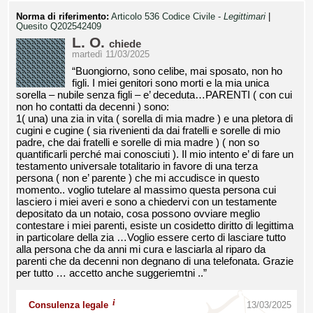
Norma di riferimento:
Articolo 536 Codice Civile -
Legittimari
|
Quesito Q202542409
L. O.
chiede
martedì 11/03/2025
“Buongiorno, sono celibe, mai sposato, non ho
figli. I miei genitori sono morti e la mia unica
sorella – nubile senza figli – e’ deceduta…PARENTI ( con cui
non ho contatti da decenni ) sono:
1( una) una zia in vita ( sorella di mia madre ) e una pletora di
cugini e cugine ( sia rivenienti da dai fratelli e sorelle di mio
padre, che dai fratelli e sorelle di mia madre ) ( non so
quantificarli perché mai conosciuti ). Il mio intento e’ di fare un
testamento universale totalitario in favore di una terza
persona ( non e’ parente ) che mi accudisce in questo
momento.. voglio tutelare al massimo questa persona cui
lasciero i miei averi e sono a chiedervi con un testamente
depositato da un notaio, cosa possono ovviare meglio
contestare i miei parenti, esiste un cosidetto diritto di legittima
in particolare della zia …Voglio essere certo di lasciare tutto
alla persona che da anni mi cura e lasciarla al riparo da
parenti che da decenni non degnano di una telefonata. Grazie
per tutto … accetto anche suggeriemtni ..”
i
Consulenza legale
13/03/2025