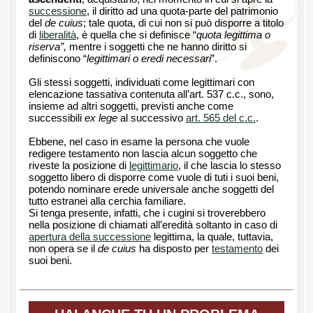
successione
, il diritto ad una quota-parte del patrimonio
del
de cuius
; tale quota, di cui non si può disporre a titolo
di
liberalità
, è quella che si definisce “
quota legittima o
riserva”,
mentre i soggetti che ne hanno diritto si
definiscono “
legittimari o eredi necessari
”.
Gli stessi soggetti, individuati come legittimari con
elencazione tassativa contenuta all’art. 537 c.c., sono,
insieme ad altri soggetti, previsti anche come
successibili
ex lege
al successivo
art. 565 del c.c.
.
Ebbene, nel caso in esame la persona che vuole
redigere testamento non lascia alcun soggetto che
riveste la posizione di
legittimario
, il che lascia lo stesso
soggetto libero di disporre come vuole di tuti i suoi beni,
potendo nominare erede universale anche soggetti del
tutto estranei alla cerchia familiare.
Si tenga presente, infatti, che i cugini si troverebbero
nella posizione di chiamati all’eredità soltanto in caso di
apertura della successione
legittima, la quale, tuttavia,
non opera se il
de cuius
ha disposto per
testamento
dei
suoi beni.