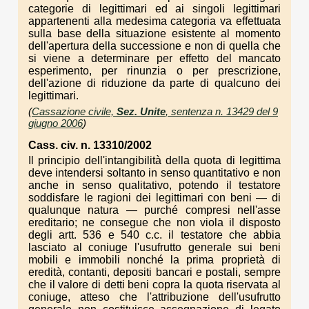
categorie di legittimari ed ai singoli legittimari
appartenenti alla medesima categoria va effettuata
sulla base della situazione esistente al momento
dell'apertura della successione e non di quella che
si viene a determinare per effetto del mancato
esperimento, per rinunzia o per prescrizione,
dell'azione di riduzione da parte di qualcuno dei
legittimari.
(
Cassazione civile,
Sez. Unite
, sentenza n. 13429 del 9
giugno 2006
)
Cass. civ. n. 13310/2002
Il principio dell'intangibilità della quota di legittima
deve intendersi soltanto in senso quantitativo e non
anche in senso qualitativo, potendo il testatore
soddisfare le ragioni dei legittimari con beni — di
qualunque natura — purché compresi nell'asse
ereditario; ne consegue che non viola il disposto
degli artt. 536 e 540 c.c. il testatore che abbia
lasciato al coniuge l'usufrutto generale sui beni
mobili e immobili nonché la prima proprietà di
eredità, contanti, depositi bancari e postali, sempre
che il valore di detti beni copra la quota riservata al
coniuge, atteso che l'attribuzione dell'usufrutto