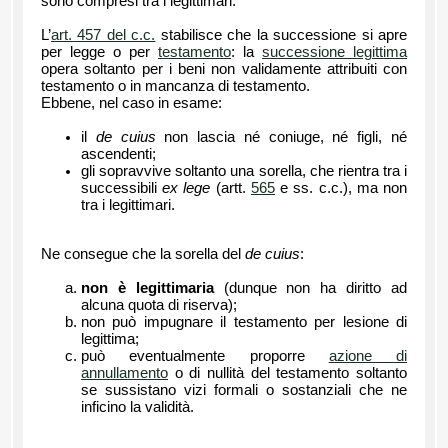
sono compresi tra i legittimari.
L’
art. 457 del c.c.
stabilisce che la successione si apre
per legge o per
testamento
: la
successione legittima
opera soltanto per i beni non validamente attribuiti con
testamento o in mancanza di testamento.
Ebbene, nel caso in esame:
il
de cuius
non lascia né coniuge, né figli, né
ascendenti;
gli sopravvive soltanto una sorella, che rientra tra i
successibili
ex lege
(artt.
565
e ss. c.c.), ma non
tra i legittimari.
Ne consegue che la sorella del
de cuius
:
non è legittimaria
(dunque non ha diritto ad
alcuna quota di riserva);
non può impugnare il testamento per lesione di
legittima;
può eventualmente proporre
azione di
annullamento
o di nullità del testamento soltanto
se sussistano vizi formali o sostanziali che ne
inficino la validità.