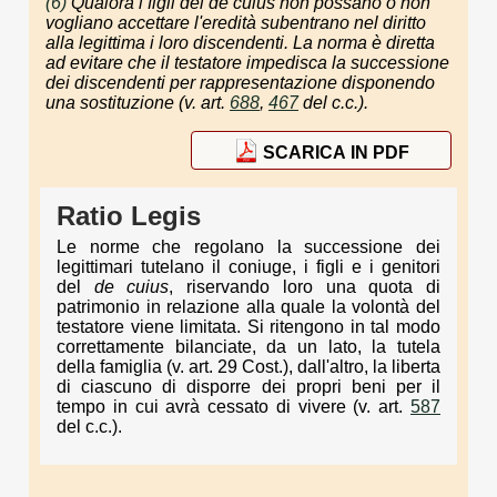
(6)
Qualora i figli del
de cuius
non possano o non
vogliano accettare l'eredità subentrano nel diritto
alla legittima i loro discendenti. La norma è diretta
ad evitare che il testatore impedisca la successione
dei discendenti per rappresentazione disponendo
una sostituzione (v. art.
688
,
467
del c.c.).
SCARICA IN PDF
Ratio Legis
Le norme che regolano la successione dei
legittimari tutelano il coniuge, i figli e i genitori
del
de cuius
, riservando loro una quota di
patrimonio in relazione alla quale la volontà del
testatore viene limitata. Si ritengono in tal modo
correttamente bilanciate, da un lato, la tutela
della famiglia (v. art. 29 Cost.), dall'altro, la liberta
di ciascuno di disporre dei propri beni per il
tempo in cui avrà cessato di vivere (v. art.
587
del c.c.).