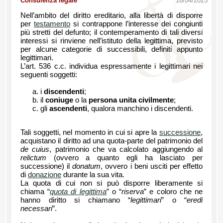
Consulenza legale
16/04/2025
Nell’ambito del diritto ereditario, alla libertà di disporre
per
testamento
si contrappone l’interesse dei congiunti
più stretti del defunto; il contemperamento di tali diversi
interessi si rinviene nell’istituto della legittima, previsto
per alcune categorie di successibili, definiti appunto
legittimari.
L’art. 536 c.c. individua espressamente i legittimari nei
seguenti soggetti:
i
discendenti
;
il
coniuge
o la
persona unita civilmente
;
gli
ascendenti
, qualora manchino i discendenti.
Tali soggetti, nel momento in cui si apre la
successione
,
acquistano il diritto ad una quota-parte del patrimonio del
de cuius
, patrimonio che va calcolato aggiungendo al
relictum
(ovvero a quanto egli ha lasciato per
successione) il
donatum
, ovvero i beni usciti per effetto
di
donazione
durante la sua vita.
La quota di cui non si può disporre liberamente si
chiama “
quota di legittima
” o “
riserva
” e coloro che ne
hanno diritto si chiamano “
legittimari
” o “
eredi
necessari
”.