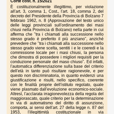
Corte cost. n. 15/2021
È costituzionalmente illegittimo, per violazione
all'art. 3, comma 1, Cost., l'art. 18, comma 2, del
decreto del Presidente della Provincia di Bolzano 7
febbraio 1962, n. 8 (Approvazione del testo unico
delle leggi provinciali sull'ordinamento dei masi
chiusi nella Provincia di Bolzano) nella parte in cui
afferma che "tra i chiamati alla successione nello
stesso grado è preferito il più anziano", anziché
prevedere che "tra i chiamati alla successione nello
stesso grado viene scelta, sentiti i e le coeredi e la
commissione locale per i masi chiusi, la persona
che dimostra di possedere i migliori requisiti per la
conduzione personale del maso chiuso". Ed infatti,
l'automatica differenziazione sulla base del criterio
dell'età in tanto può risultare ragionevole, e per
questo non discriminatoria, in quanto evidenzi una
giustificazione e risulti, nello specifico, coerente
con le finalità proprie dell'istituto regolato, quale
viene plasmato dall'evoluzione economico-sociale.
Altresì, l'acclarata irragionevolezza della regola del
maggiorascato, quale criterio per la determinazione
in via di automatismo del diritto di assunzione,
comporta, ai sensi dell'art. 27 della legge n. 87 del
1953, l'illegittimità costituzionale in via