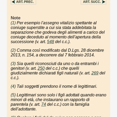
ART.
PREC.
ART.
SUCC.
Note
(1)
Per esempio l'assegno vitalizio spettante al
coniuge superstite a cui sia stata addebitata la
separazione che godeva degli alimenti a carico del
coniuge deceduto al momento dell'apertura della
successione (v. art.
548
del c.c.).
(2)
Comma così modificato dal D.Lgs. 28 dicembre
2013, n. 154, a decorrere dal 7 febbraio 2014.
(3)
Sia quelli riconosciuti da uno o da entrambi i
genitori (v. art.
250
del c.c.) che quelli
giudizialmente dichiarati figli naturali (v. art.
269
del
c.c.).
(4)
Tali soggetti prendono il nome di legittimari.
(5)
Legittimari sono solo i figli adottati quando erano
minori di età, che instaurano un rapporto di
parentela (v. art.
74
del c.c.) con la famiglia
dell'adottante.