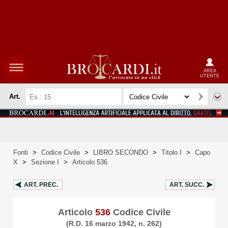
AREA
UTENTE
Art.
Fonti
>
Codice Civile
>
LIBRO SECONDO
>
Titolo I
>
Capo
X
>
Sezione I
>
Articolo 536
ART.
PREC.
ART.
SUCC.
Articolo
536
Codice Civile
(R.D. 16 marzo 1942, n. 262)