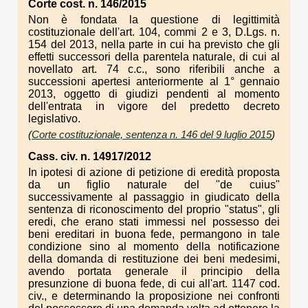
Corte cost. n. 146/2015
Non è fondata la questione di legittimità
costituzionale dell'art. 104, commi 2 e 3, D.Lgs. n.
154 del 2013, nella parte in cui ha previsto che gli
effetti successori della parentela naturale, di cui al
novellato art. 74 c.c., sono riferibili anche a
successioni apertesi anteriormente al 1° gennaio
2013, oggetto di giudizi pendenti al momento
dell'entrata in vigore del predetto decreto
legislativo.
(
Corte costituzionale, sentenza n. 146 del 9 luglio 2015
)
Cass. civ. n. 14917/2012
In ipotesi di azione di petizione di eredità proposta
da un figlio naturale del "de cuius"
successivamente al passaggio in giudicato della
sentenza di riconoscimento del proprio "status", gli
eredi, che erano stati immessi nel possesso dei
beni ereditari in buona fede, permangono in tale
condizione sino al momento della notificazione
della domanda di restituzione dei beni medesimi,
avendo portata generale il principio della
presunzione di buona fede, di cui all'art. 1147 cod.
civ., e determinando la proposizione nei confronti