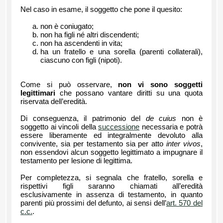
Nel caso in esame, il soggetto che pone il quesito:
non è coniugato;
non ha figli né altri discendenti;
non ha ascendenti in vita;
ha un fratello e una sorella (parenti collaterali),
ciascuno con figli (nipoti).
Come si può osservare,
non vi sono soggetti
legittimari
che possano vantare diritti su una quota
riservata dell’eredità.
Di conseguenza, il patrimonio del
de cuius
non è
soggetto ai vincoli della
successione
necessaria e potrà
essere liberamente ed integralmente devoluto alla
convivente, sia per testamento sia per atto
inter vivos
,
non essendovi alcun soggetto legittimato a impugnare il
testamento per lesione di legittima.
Per completezza, si segnala che fratello, sorella e
rispettivi figli saranno chiamati all’eredità
esclusivamente in assenza di testamento, in quanto
parenti più prossimi del defunto, ai sensi dell’
art. 570 del
c.c.
.