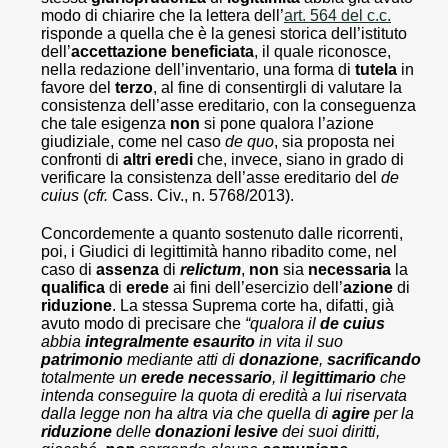
modo di chiarire che la lettera dell’
art. 564 del c.c.
risponde a quella che è la genesi storica dell’istituto
dell’
accettazione beneficiata
, il quale riconosce,
nella redazione dell’inventario, una forma di
tutela
in
favore del
terzo
, al fine di consentirgli di valutare la
consistenza dell’asse ereditario, con la conseguenza
che tale esigenza
non
si pone qualora l’azione
giudiziale, come nel caso
de quo
, sia proposta nei
confronti di
altri
eredi
che, invece, siano in grado di
verificare la consistenza dell’asse ereditario del
de
cuius
(
cfr.
Cass. Civ., n. 5768/2013).
Concordemente a quanto sostenuto dalle ricorrenti,
poi, i Giudici di legittimità hanno ribadito come, nel
caso di
assenza
di
relictum
,
non
sia
necessaria
la
qualifica
di
erede
ai fini dell’esercizio dell’
azione
di
riduzione
. La stessa Suprema corte ha, difatti, già
avuto modo di precisare che
“qualora il
de
cuius
abbia
integralmente
esaurito
in vita il suo
patrimonio
mediante atti di
donazione
,
sacrificando
totalmente un
erede
necessario
, il
legittimario
che
intenda conseguire la quota di eredità a lui riservata
dalla legge non ha altra via che quella di
agire
per la
riduzione
delle
donazioni
lesive
dei suoi diritti,