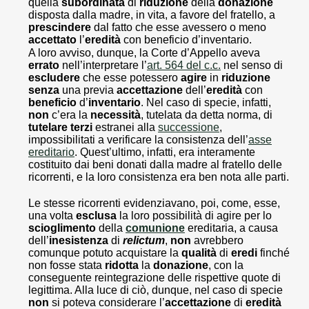
quella
subordinata
di
riduzione
della
donazione
disposta dalla madre, in vita, a favore del fratello, a
prescindere
dal fatto che esse avessero o meno
accettato
l’
eredità
con beneficio d’inventario.
A loro avviso, dunque, la Corte d’Appello aveva
errato
nell’interpretare l’
art. 564 del c.c.
nel senso di
escludere
che esse potessero
agire
in
riduzione
senza
una previa
accettazione
dell’
eredità
con
beneficio
d’
inventario
. Nel caso di specie, infatti,
non
c’era la
necessità
, tutelata da detta norma, di
tutelare
terzi
estranei alla
successione
,
impossibilitati a verificare la consistenza dell’
asse
ereditario
. Quest’ultimo, infatti, era interamente
costituito dai beni donati dalla madre al fratello delle
ricorrenti, e la loro consistenza era ben nota alle parti.
Le stesse ricorrenti evidenziavano, poi, come, esse,
una volta
esclusa
la loro possibilità di agire per lo
scioglimento
della
comunione
ereditaria, a causa
dell’
inesistenza
di
relictum
,
non
avrebbero
comunque potuto acquistare la
qualità
di
eredi
finché
non fosse stata
ridotta
la
donazione
, con la
conseguente reintegrazione delle rispettive quote di
legittima. Alla luce di ciò, dunque, nel caso di specie
non
si poteva considerare l’
accettazione
di
eredità