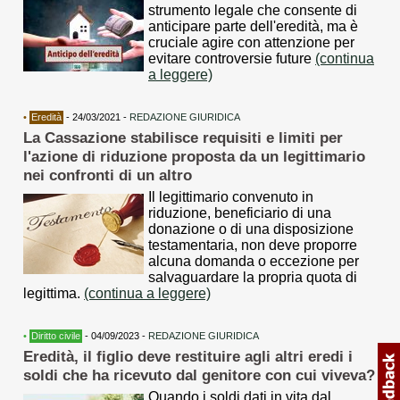
strumento legale che consente di
anticipare parte dell'eredità, ma è
cruciale agire con attenzione per
evitare controversie future
(continua
a leggere)
•
Eredità
- 24/03/2021 -
REDAZIONE GIURIDICA
La Cassazione stabilisce requisiti e limiti per
l'azione di riduzione proposta da un legittimario
nei confronti di un altro
Il legittimario convenuto in
riduzione, beneficiario di una
donazione o di una disposizione
testamentaria, non deve proporre
alcuna domanda o eccezione per
salvaguardare la propria quota di
legittima.
(continua a leggere)
•
Diritto civile
- 04/09/2023 -
REDAZIONE GIURIDICA
Eredità, il figlio deve restituire agli altri eredi i
soldi che ha ricevuto dal genitore con cui viveva?
Quando i soldi dati in vita dal