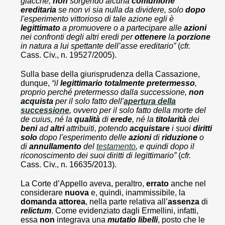
giacché,
non
sorgendo alcuna
comunione
ereditaria
se non vi sia nulla da dividere, solo
dopo
l'esperimento vittorioso di tale azione egli è
legittimato
a promuovere o a partecipare alle
azioni
nei confronti degli altri eredi per
ottenere
la
porzione
in natura a lui spettante dell’asse ereditario”
(
cfr.
Cass. Civ., n. 19527/2005).
Sulla base della giurisprudenza della Cassazione,
dunque,
“il
legittimario
totalmente
pretermesso
,
proprio perché pretermesso dalla successione,
non
acquista
per il solo fatto dell'
apertura della
successione
, ovvero per il solo fatto della morte del
de cuius, né la
qualità
di
erede
, né la
titolarità
dei
beni
ad
altri
attribuiti, potendo
acquistare
i suoi
diritti
solo
dopo l'esperimento delle
azioni
di
riduzione
o
di
annullamento
del
testamento
, e quindi dopo il
riconoscimento dei suoi diritti di legittimario”
(
cfr.
Cass. Civ., n. 16635/2013).
La Corte d’Appello aveva, peraltro,
errato
anche nel
considerare
nuova
e, quindi, inammissibile, la
domanda
attorea
, nella parte relativa all’
assenza
di
relictum
. Come evidenziato dagli Ermellini, infatti,
essa
non
integrava una
mutatio
libelli
, posto che le