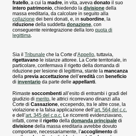
fratello
, a cui la
madre
, in vita, aveva
donato
il suo
intero
patrimonio
, chiedendo la
divisione
della
massa ereditaria, da calcolare in seguito alla
collazione
dei beni donati, e, in
subordine
, la
riduzione
della suddetta
donazione
, con
conseguente reintegrazione della loro
quota di
legittima
.
Sia il
Tribunale
che la Corte d’
Appello
, tuttavia,
rigettavano
le istanze attoree. La Corte territoriale, in
particolare, confermava il rigetto della domanda di
riduzione per lesione di legittima, stante la
mancanza
della
previa
accettazione
dell’
eredità
con
beneficio
di
inventario
da parte delle
appellanti
.
Rimaste
soccombenti
all’esito di entrambi i gradi del
giudizio di
merito
, le attrici ricorrevano dinanzi alla
Corte di
Cassazione
, eccependo, tra le altre cose, la
violazione e la falsa applicazione dell’
art. 564 del c.c.
e dell’
art. 345 del c.p.c.
Le ricorrenti evidenziavano,
infatti, come il
rigetto
della
domanda principale
di
divisione
della massa ereditaria avrebbe dovuto
comportare, necessariamente, l’
accoglimento
di