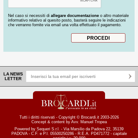
Nel caso si necessiti di
allegare documentazione
o altro materiale
informativo relativo al quesito posto, basterà seguire le indicazioni
che verranno fornite via email una volta effettuato il pagamento.
LA NEWS
LETTER
Tutti i diritti riservati - Copyright © Brocardi.it 2003-2026
Concept & content by
Avv. Manuel Tropea
Powered by Sequeri S.r.l. - Via Marsilio da Padova 22, 35139
PADOVA - C.F. e P.I. 05500250286 - R.E.A. PD471772 - capitale