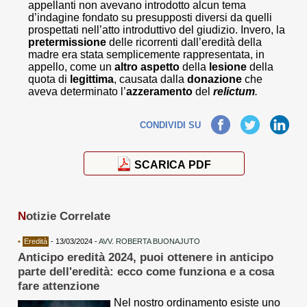
appellanti non avevano introdotto alcun tema
d’indagine fondato su presupposti diversi da quelli
prospettati nell’atto introduttivo del giudizio. Invero, la
pretermissione
delle ricorrenti dall’eredità della
madre era stata semplicemente rappresentata, in
appello, come un
altro
aspetto
della
lesione
della
quota di
legittima
, causata dalla
donazione
che
aveva determinato l’
azzeramento
del
relictum
.
Facebook
Twitter
LinkedIn
CONDIVIDI SU
SCARICA PDF
N
otizie Correlate
•
Eredità
- 13/03/2024 -
AVV. ROBERTA BUONAJUTO
Anticipo eredità 2024, puoi ottenere in anticipo
parte dell'eredità: ecco come funziona e a cosa
fare attenzione
Nel nostro ordinamento esiste uno