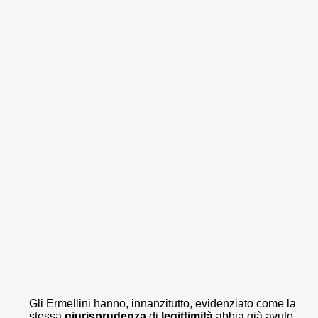
Gli Ermellini hanno, innanzitutto, evidenziato come la
stessa
giurisprudenza
di
legittimità
abbia già avuto