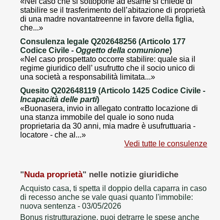
«Nel caso che si sottopone ad esame si chiede di
stabilire se il trasferimento dell’abitazione di proprietà
di una madre novantatreenne in favore della figlia,
che...»
Consulenza legale Q202648256 (Articolo 177
Codice Civile -
Oggetto della comunione
)
«Nel caso prospettato occorre stabilire: quale sia il
regime giuridico dell’ usufrutto che il socio unico di
una società a responsabilità limitata...»
Quesito Q202648119 (Articolo 1425 Codice Civile -
Incapacità delle parti
)
«Buonasera, invio in allegato contratto locazione di
una stanza immobile del quale io sono nuda
proprietaria da 30 anni, mia madre è usufruttuaria -
locatore - che al...»
Vedi tutte le consulenze
"
Nuda proprietà
" nelle notizie giuridiche
Acquisto casa, ti spetta il doppio della caparra in caso
di recesso anche se vale quasi quanto l'immobile:
nuova sentenza
- 03/05/2026
Bonus ristrutturazione, puoi detrarre le spese anche