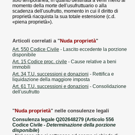
solo temporanea, in quanto destinata a venir meno al
momento della morte dell'usufruttuario o alla
scadenza dell'usufrutto, momento in cui il diritto di
proprietà riacquista la sua totale estensione (c.d.
«piena proprietà»).
Articoli correlati a "
Nuda proprietà
"
Art. 550 Codice Civile
- Lascito eccedente la porzione
disponibile
Art. 15 Codice proc. civile
- Cause relative a beni
immobili
Art. 34 T.U. successioni e donazioni
- Rettifica e
liquidazione della maggiore imposta
Art. 61 T.U. successioni e donazioni
- Consolidazione
dell'usufrutto
"
Nuda proprietà
" nelle consulenze legali
Consulenza legale Q202648279 (Articolo 556
Codice Civile -
Determinazione della porzione
disponibile
)