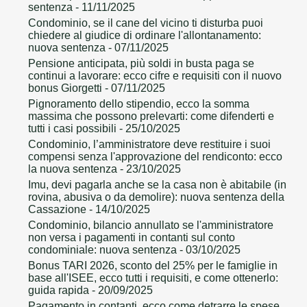
sentenza
- 11/11/2025
Condominio, se il cane del vicino ti disturba puoi
chiedere al giudice di ordinare l'allontanamento:
nuova sentenza
- 07/11/2025
Pensione anticipata, più soldi in busta paga se
continui a lavorare: ecco cifre e requisiti con il nuovo
bonus Giorgetti
- 07/11/2025
Pignoramento dello stipendio, ecco la somma
massima che possono prelevarti: come difenderti e
tutti i casi possibili
- 25/10/2025
Condominio, l’amministratore deve restituire i suoi
compensi senza l'approvazione del rendiconto: ecco
la nuova sentenza
- 23/10/2025
Imu, devi pagarla anche se la casa non è abitabile (in
rovina, abusiva o da demolire): nuova sentenza della
Cassazione
- 14/10/2025
Condominio, bilancio annullato se l'amministratore
non versa i pagamenti in contanti sul conto
condominiale: nuova sentenza
- 03/10/2025
Bonus TARI 2026, sconto del 25% per le famiglie in
base all'ISEE, ecco tutti i requisiti, e come ottenerlo:
guida rapida
- 20/09/2025
Pagamento in contanti, ecco come detrarre le spese