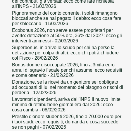
dei contributi già versati: ecco come fare richiesta
all'INPS
- 21/03/2026
Pignoramento del conto corrente, i soldi rimangono
bloccati anche se hai pagato il debito: ecco cosa fare
per sbloccarlo
- 11/03/2026
Ecobonus 2026, non serve essere proprietari per
averlo: detrazione al 50% ora, 36% dal 2027: ecco gli
interventi ammessi
- 02/03/2026
Superbonus, in arrivo lo scudo per chi ha perso la
detrazione per colpa di altri: ecco chi potrà chiudere
col Fisco
- 28/02/2026
Bonus donne disoccupate 2026, fino a 3mila euro
annui di sgravio fiscale per chi assume: ecco requisiti
e come ottenerlo
- 21/02/2026
Donazione, se la ricevi da un genitore sei obbligato
ad occuparti di lui nel momento del bisogno o rischi di
perderla
- 12/02/2026
Lavoratori dipendenti, arriva dall'INPS il nuovo limite
minimo di retribuzione giornaliera dal 2026: ecco
cosa cambia
- 08/02/2026
Prestito d'onore studenti 2026, fino a 70.000 euro per
i tuoi studi: ecco requisiti, domanda e cosa succede
se non paghi
- 07/02/2026