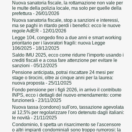
Nuova sanatoria fiscale, la rottamazione non vale per
le multe della polizia locale, ma solo per quelle della
prefettura
- 26/01/2026
Nuova sanatoria fiscale, stop a sanzioni e interessi,
ma se paghi in ritardo perdi i benefici: ecco le nuove
regole AdER
- 12/01/2026
Legge 104, congedo fino a due anni e smart working
prioritario per i lavoratori fragili: nuova Legge
106/2025
- 18/12/2025
Saldo IMU 2025, ecco come ridurre l'importo usando i
crediti fiscali e a cosa fare attenzione per evitare le
sanzioni
- 05/12/2025
Pensione anticipata, potrai riscattare 24 mesi per
stage o tirocini, oltre ai cinque anni per la laurea:
nuova proposta
- 25/11/2025
Fondo pensione per i figli 2026, in arrivo il contributo
INPS, ecco i dettagli del nuovo emendamento: come
funzionerà
- 23/11/2025
Nuova tassa (condono) sull'oro, tassazione agevolata
al 12,5% per regolarizzare l'oro detenuto dagli italiani:
le novità
- 21/11/2025
Condominio, ti spetta un risarcimento se l'ascensore
o altri impianti condominiali sono troppo rumorosi: la