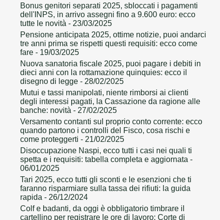
Bonus genitori separati 2025, sbloccati i pagamenti
dell'INPS, in arrivo assegni fino a 9.600 euro: ecco
tutte le novità
- 23/03/2025
Pensione anticipata 2025, ottime notizie, puoi andarci
tre anni prima se rispetti questi requisiti: ecco come
fare
- 19/03/2025
Nuova sanatoria fiscale 2025, puoi pagare i debiti in
dieci anni con la rottamazione quinquies: ecco il
disegno di legge
- 28/02/2025
Mutui e tassi manipolati, niente rimborsi ai clienti
degli interessi pagati, la Cassazione da ragione alle
banche: novità
- 27/02/2025
Versamento contanti sul proprio conto corrente: ecco
quando partono i controlli del Fisco, cosa rischi e
come proteggerti
- 21/02/2025
Disoccupazione Naspi, ecco tutti i casi nei quali ti
spetta e i requisiti: tabella completa e aggiornata
-
06/01/2025
Tari 2025, ecco tutti gli sconti e le esenzioni che ti
faranno risparmiare sulla tassa dei rifiuti: la guida
rapida
- 26/12/2024
Colf e badanti, da oggi è obbligatorio timbrare il
cartellino per registrare le ore di lavoro: Corte di