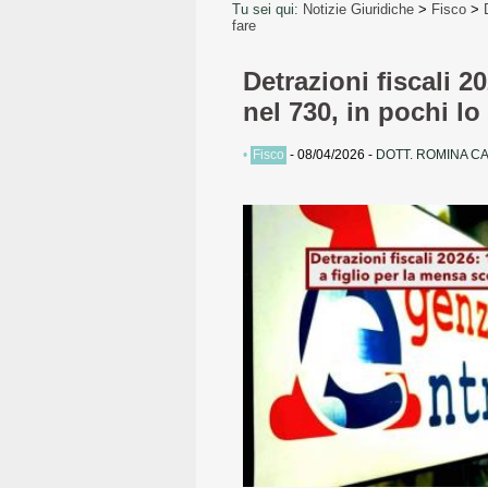
Tu sei qui:
Notizie Giuridiche
>
Fisco
>
fare
Detrazioni fiscali 2
nel 730, in pochi l
•
Fisco
-
08/04/2026
-
DOTT. ROMINA C