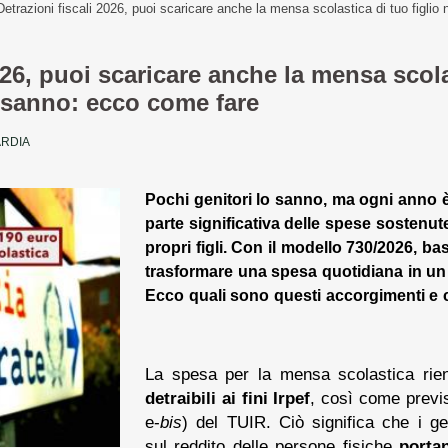
Detrazioni fiscali 2026, puoi scaricare anche la mensa scolastica di tuo figlio
026, puoi scaricare anche la mensa scola
o sanno: ecco come fare
ARDIA
Pochi genitori lo sanno, ma ogni anno 
parte significativa delle spese sostenut
propri figli. Con il modello 730/2026, b
trasformare una spesa quotidiana in un 
Ecco quali sono questi accorgimenti e c
La spesa per la mensa scolastica rien
detraibili ai fini Irpef
, così come previs
e-
bis
) del TUIR. Ciò significa che i gen
sul reddito delle persone fisiche
porta