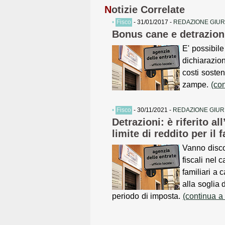
N
otizie Correlate
•
Fisco
- 31/01/2017 -
REDAZIONE GIUR
Bonus cane e detrazioni
E' possibile
dichiarazion
costi sosten
zampe.
(co
•
Fisco
- 30/11/2021 -
REDAZIONE GIUR
Detrazioni: è riferito all
limite di reddito per il 
Vanno disco
fiscali nel c
familiari a 
alla soglia d
periodo di imposta.
(continua a