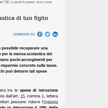
 nel 730, in pochi lo sanno: ecco come
stica di tuo figlio
CONDIVIDI SU
è possibile recuperare una
e per la mensa scolastica dei
astano pochi accorgimenti per
risparmio concreto sulle tasse.
hi può detrarre tali spese
tra tra le
spese di istruzione
to dall'art.
15
, comma 1, lettera
itori possono ridurre l'
imposta
ndo in detrazione il 19% delle