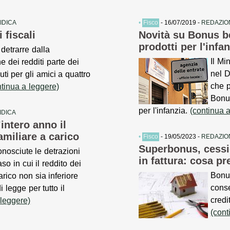
IDICA
•
Fisco
- 16/07/2019 -
REDAZIO
 fiscali
Novità su Bonus be
prodotti per l'infa
 detrarre dalla
Il Mi
e dei redditi parte dei
nel 
uti per gli amici a quattro
che 
ntinua a leggere)
Bonus
per l'infanzia.
(continua 
IDICA
’intero anno il
familiare a carico
•
Fisco
- 19/05/2023 -
REDAZIO
Superbonus, cessi
nosciute le detrazioni
in fattura: cosa p
aso in cui il reddito dei
Bonus
carico non sia inferiore
conse
i legge per tutto il
credi
 leggere)
(cont