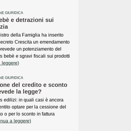
NE GIURIDICA
bè e detrazioni sui
nzia
nistro della Famiglia ha inserito
Decreto Crescita un emendamento
prevede un potenziamento del
 bebè e sgravi fiscali sui prodotti
a leggere)
NE GIURIDICA
one del credito e sconto
revede la legge?
 edilizi: in quali casi è ancora
ntito optare per la cessione del
to o per lo sconto in fattura
inua a leggere)