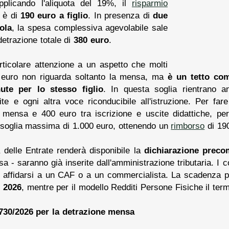
pplicando l'aliquota del 19%, il
risparmio
e è di
190 euro a figlio
. In presenza di
due
ola
, la spesa complessiva agevolabile sale
detrazione totale di
380 euro
.
rticolare attenzione a un aspetto che molti
00 euro non riguarda soltanto la mensa, ma
è un tetto com
ute per lo stesso figlio
. In questa soglia rientrano a
 gite e ogni altra voce riconducibile all'istruzione. Per fa
mensa e 400 euro tra iscrizione e uscite didattiche, per
 soglia massima di 1.000 euro, ottenendo un
rimborso
di 190
a delle Entrate renderà disponibile la
dichiarazione preco
 - saranno già inserite dall'amministrazione tributaria. I 
 affidarsi a un CAF o a un commercialista. La scadenza p
 2026
, mentre per il modello Redditi Persone Fisiche il term
730/2026 per la detrazione mensa