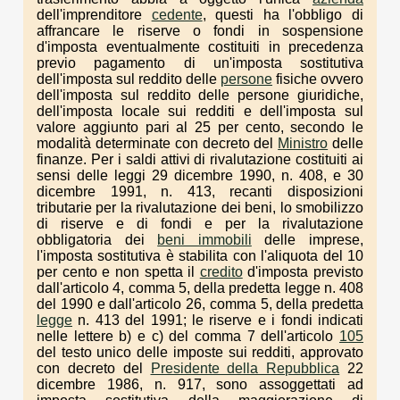
dell'imprenditore
cedente
, questi ha l'obbligo di
affrancare le riserve o fondi in sospensione
d'imposta eventualmente costituiti in precedenza
previo pagamento di un'imposta sostitutiva
dell'imposta sul reddito delle
persone
fisiche ovvero
dell'imposta sul reddito delle persone giuridiche,
dell'imposta locale sui redditi e dell'imposta sul
valore aggiunto pari al 25 per cento, secondo le
modalità determinate con decreto del
Ministro
delle
finanze. Per i saldi attivi di rivalutazione costituiti ai
sensi delle leggi 29 dicembre 1990, n. 408, e 30
dicembre 1991, n. 413, recanti disposizioni
tributarie per la rivalutazione dei beni, lo smobilizzo
di riserve e di fondi e per la rivalutazione
obbligatoria dei
beni immobili
delle imprese,
l'imposta sostitutiva è stabilita con l'aliquota del 10
per cento e non spetta il
credito
d'imposta previsto
dall'articolo 4, comma 5, della predetta legge n. 408
del 1990 e dall'articolo 26, comma 5, della predetta
legge
n. 413 del 1991; le riserve e i fondi indicati
nelle lettere b) e c) del comma 7 dell'articolo
105
del testo unico delle imposte sui redditi, approvato
con decreto del
Presidente della Repubblica
22
dicembre 1986, n. 917, sono assoggettati ad