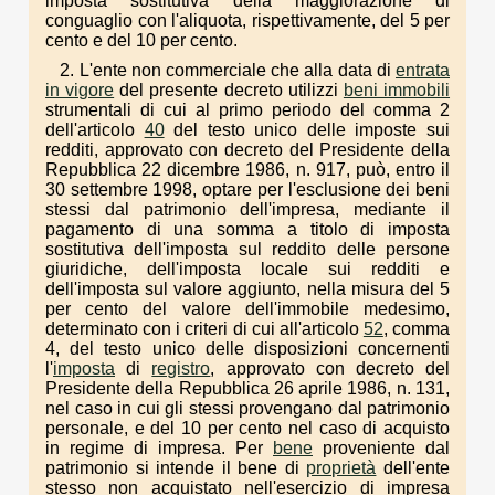
imposta sostitutiva della maggiorazione di
conguaglio con l'aliquota, rispettivamente, del 5 per
cento e del 10 per cento.
2. L'ente non commerciale che alla data di
entrata
in vigore
del presente decreto utilizzi
beni immobili
strumentali di cui al primo periodo del comma 2
dell'articolo
40
del testo unico delle imposte sui
redditi, approvato con decreto del Presidente della
Repubblica 22 dicembre 1986, n. 917, può, entro il
30 settembre 1998, optare per l'esclusione dei beni
stessi dal patrimonio dell'impresa, mediante il
pagamento di una somma a titolo di imposta
sostitutiva dell'imposta sul reddito delle persone
giuridiche, dell'imposta locale sui redditi e
dell'imposta sul valore aggiunto, nella misura del 5
per cento del valore dell'immobile medesimo,
determinato con i criteri di cui all'articolo
52
, comma
4, del testo unico delle disposizioni concernenti
l'
imposta
di
registro
, approvato con decreto del
Presidente della Repubblica 26 aprile 1986, n. 131,
nel caso in cui gli stessi provengano dal patrimonio
personale, e del 10 per cento nel caso di acquisto
in regime di impresa. Per
bene
proveniente dal
patrimonio si intende il bene di
proprietà
dell'ente
stesso non acquistato nell'esercizio di impresa