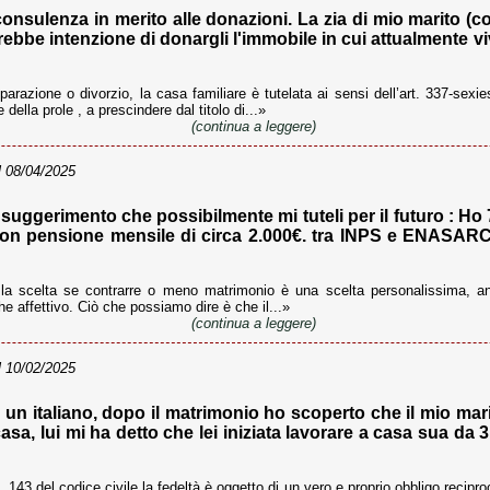
nsulenza in merito alle donazioni. La zia di mio marito (c
rebbe intenzione di donargli l'immobile in cui attualmente 
arazione o divorzio, la casa familiare è tutelata ai sensi dell’art. 337-sexie
 della prole , a prescindere dal titolo di...»
(continua a leggere)
 08/04/2025
suggerimento che possibilmente mi tuteli per il futuro : Ho
on pensione mensile di circa 2.000€. tra INPS e ENASARC
a scelta se contrarre o meno matrimonio è una scelta personalissima, 
he affettivo. Ciò che possiamo dire è che il...»
(continua a leggere)
 10/02/2025
un italiano, dopo il matrimonio ho scoperto che il mio mar
 casa, lui mi ha detto che lei iniziata lavorare a casa sua da
 143 del codice civile la fedeltà è oggetto di un vero e proprio obbligo reciproco