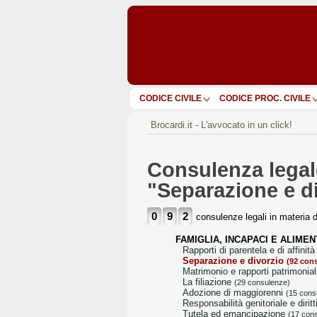
CODICE CIVILE
CODICE PROC. CIVILE
Brocardi.it - L'avvocato in un click!
Consulenza legale
"Separazione e d
0
9
2
consulenze legali in materia 
FAMIGLIA, INCAPACI E ALIMEN
rapporti di parentela e di affinit
separazione e divorzio
(92 con
matrimonio e rapporti patrimonial
la filiazione
(29 consulenze)
adozione di maggiorenni
(15 cons
responsabilità genitoriale e diritt
tutela ed emancipazione
(17 con