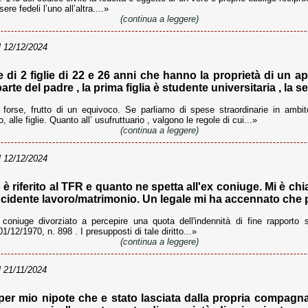
e fedeli l’uno all’altra....»
(continua a leggere)
 12/12/2024
i 2 figlie di 22 e 26 anni che hanno la proprietà di un a
e del padre , la prima figlia è studente universitaria , la se
 forse, frutto di un equivoco. Se parliamo di spese straordinarie in amb
 alle figlie. Quanto all’ usufruttuario , valgono le regole di cui...»
(continua a leggere)
 12/12/2024
è riferito al TFR e quanto ne spetta all'ex coniuge. Mi è chia
ncidente lavoro/matrimonio. Un legale mi ha accennato che pe
l coniuge divorziato a percepire una quota dell'indennità di fine rapporto 
01/12/1970, n. 898 . I presupposti di tale diritto...»
(continua a leggere)
 21/11/2024
r mio nipote che e stato lasciata dalla propria compagna, 