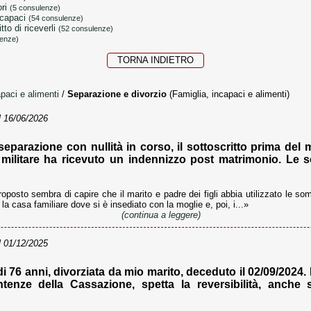
ori
(5 consulenze)
incapaci
(54 consulenze)
itto di riceverli
(52 consulenze)
lenze)
TORNA INDIETRO
apaci e alimenti
/
Separazione e divorzio
(Famiglia, incapaci e alimenti)
 16/06/2026
eparazione con nullità in corso, il sottoscritto prima del
io militare ha ricevuto un indennizzo post matrimonio. Le
oposto sembra di capire che il marito e padre dei figli abbia utilizzato le so
e la casa familiare dove si è insediato con la moglie e, poi, i...»
(continua a leggere)
 01/12/2025
 76 anni, divorziata da mio marito, deceduto il 02/09/2024.
ntenze della Cassazione, spetta la reversibilità, anche