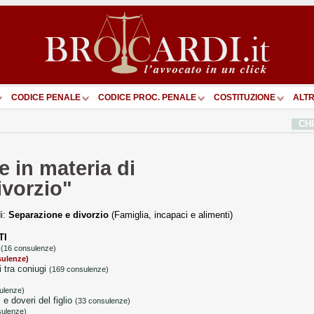
CODICE PENALE
CODICE PROC. PENALE
COSTITUZIONE
ALTR
CH
 in materia di
ivorzio"
di:
Separazione e divorzio
(Famiglia, incapaci e alimenti)
TI
à
(16 consulenze)
sulenze)
i tra coniugi
(169 consulenze)
ulenze)
i e doveri del figlio
(33 consulenze)
sulenze)