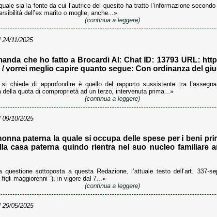
uale sia la fonte da cui l’autrice del quesito ha tratto l’informazione second
ersibilità dell’ex marito o moglie, anche...»
(continua a leggere)
 24/11/2025
anda che ho fatto a Brocardi AI: Chat ID: 13793 URL: https:/
 / vorrei meglio capire quanto segue: Con ordinanza del giud
i chiede di approfondire è quello del rapporto sussistente tra l’assegna
ta della quota di comproprietà ad un terzo, intervenuta prima...»
(continua a leggere)
 09/10/2025
nonna paterna la quale si occupa delle spese per i beni primar
ella casa paterna quindo rientra nel suo nucleo familiare
 questione sottoposta a questa Redazione, l’attuale testo dell’art. 337-sep
 figli maggiorenni ”), in vigore dal 7...»
(continua a leggere)
 29/05/2025