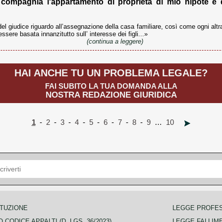
 compagnia l'appartamento di proprietà di mio nipote e 
el giudice riguardo all’assegnazione della casa familiare, così come ogni altr
essere basata innanzitutto sull’ interesse dei figli...»
(continua a leggere)
HAI ANCHE TU UN PROBLEMA LEGALE?
FAI SUBITO LA TUA DOMANDA ALLA
NOSTRA REDAZIONE GIURIDICA
1
-
2
-
3
-
4
-
5
-
6
-
7
-
8
-
9
…
10
TUZIONE
LEGGE PROFE
 CODICE APPALTI (D. LGS. 36/2023)
LEGGE FALLIM