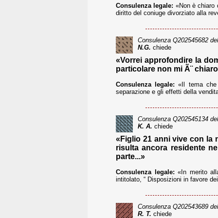
Consulenza legale:
«Non è chiaro q
diritto del coniuge divorziato alla rev
Consulenza
Q202545682
del
N.G.
chiede
«Vorrei approfondire la dom
particolare non mi Ã¨ chiaro
Consulenza legale:
«Il tema che s
separazione e gli effetti della vendi
Consulenza
Q202545134
del
K. A.
chiede
«Figlio 21 anni vive con la 
risulta ancora residente n
parte...»
Consulenza legale:
«In merito alla
intitolato, “ Disposizioni in favore dei
Consulenza
Q202543689
del
R. T.
chiede