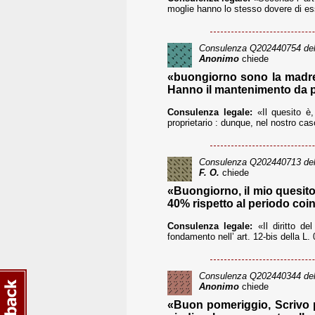
moglie hanno lo stesso dovere di esser
Consulenza
Q202440754
del
Anonimo
chiede
«buongiorno sono la madre d
Hanno il mantenimento da part
Consulenza legale:
«Il quesito è,
proprietario : dunque, nel nostro caso,
Consulenza
Q202440713
del
F. O.
chiede
«Buongiorno, il mio quesito 
40% rispetto al periodo coi
Consulenza legale:
«Il diritto de
fondamento nell’ art. 12-bis della L. 
Consulenza
Q202440344
del
Anonimo
chiede
«Buon pomeriggio, Scrivo pe