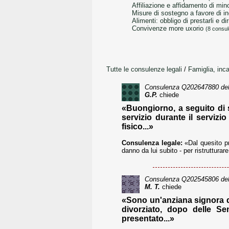
affiliazione e affidamento di min
misure di sostegno a favore di 
alimenti: obbligo di prestarli e dir
convivenze more uxorio
(8 consu
Tutte le consulenze legali
/
Famiglia, inc
Consulenza
Q202647880
del
G.P.
chiede
«Buongiorno, a seguito di s
servizio durante il serviz
fisico...»
Consulenza legale:
«Dal quesito pr
danno da lui subito - per ristrutturar
Consulenza
Q202545806
del
M. T.
chiede
«Sono un'anziana signora di
divorziato, dopo delle Se
presentato...»