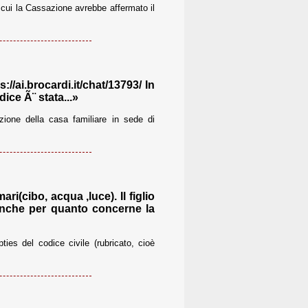
o cui la Cassazione avrebbe affermato il
/ai.brocardi.it/chat/13793/ In
ice Ã¨ stata...»
zione della casa familiare in sede di
i(cibo, acqua ,luce). Il figlio
 anche per quanto concerne la
ties del codice civile (rubricato, cioè