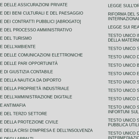
E DELLE ASSICURAZIONI PRIVATE
LEGGE SULL'O
E DEI BENI CULTURALI E DEL PAESAGGIO
RIFORMA DEL S
INTERNAZIONA
E DEI CONTRATTI PUBBLICI [ABROGATO]
LEGGE SUI REA
E DEL PROCESSO AMMINISTRATIVO
TESTO UNICO I
E DEL TURISMO
DELLA MATERNI
E DELL'AMBIENTE
TESTO UNICO 
E DELLE COMUNICAZIONI ELETTRONICHE
TESTO UNICO D
E DELLE PARI OPPORTUNITÀ
TESTO UNICO 
E DI GIUSTIZIA CONTABILE
TESTO UNICO E
E DELLA NAUTICA DA DIPORTO
TESTO UNICO 
E DELLA PROPRIETÀ INDUSTRIALE
TESTO UNICO 
E DELL'AMMINISTRAZIONE DIGITALE
TESTO UNICO D
E ANTIMAFIA
TESTO UNICO 
INFORTUNI SU
E DEL TERZO SETTORE
TESTO UNICO 
E DELLA PROTEZIONE CIVILE
PUBBLICA UTIL
E DELLA CRISI D'IMPRESA E DELL'INSOLVENZA
TESTO UNICO D
INTERMEDIAZIO
E DEGLI APPALTI