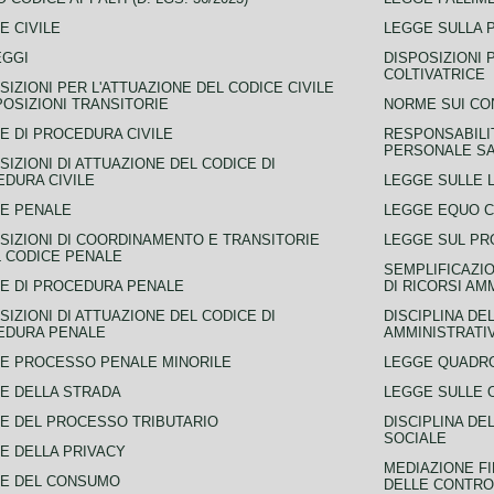
E CIVILE
LEGGE SULLA 
EGGI
DISPOSIZIONI 
COLTIVATRICE
SIZIONI PER L'ATTUAZIONE DEL CODICE CIVILE
POSIZIONI TRANSITORIE
NORME SUI CO
E DI PROCEDURA CIVILE
RESPONSABILI
PERSONALE SA
SIZIONI DI ATTUAZIONE DEL CODICE DI
DURA CIVILE
LEGGE SULLE L
E PENALE
LEGGE EQUO 
SIZIONI DI COORDINAMENTO E TRANSITORIE
LEGGE SUL PR
L CODICE PENALE
SEMPLIFICAZIO
E DI PROCEDURA PENALE
DI RICORSI AM
SIZIONI DI ATTUAZIONE DEL CODICE DI
DISCIPLINA DE
EDURA PENALE
AMMINISTRATI
E PROCESSO PENALE MINORILE
LEGGE QUADRO
E DELLA STRADA
LEGGE SULLE 
E DEL PROCESSO TRIBUTARIO
DISCIPLINA DE
SOCIALE
E DELLA PRIVACY
MEDIAZIONE FI
CE DEL CONSUMO
DELLE CONTROV