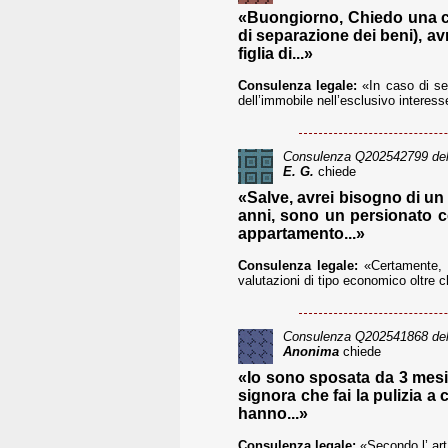
«Buongiorno, Chiedo una co
di separazione dei beni), av
figlia di...»
Consulenza legale:
«In caso di sep
dell’immobile nell’esclusivo interesse
Consulenza
Q202542799
del
E. G.
chiede
«Salve, avrei bisogno di un 
anni, sono un persionato c
appartamento...»
Consulenza legale:
«Certamente, l
valutazioni di tipo economico oltre c
Consulenza
Q202541868
del
Anonima
chiede
«Io sono sposata da 3 mesi 
signora che fai la pulizia a
hanno...»
Consulenza legale:
«Secondo l’ art.