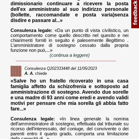
dimissionario continuare a ricevere la posta
dell'ex amministrato al suo indirizzo personale
(bollette, raccomandate e posta varia)senza
disdire e passare al...»
Consulenza legale:
«Da un punto di vista civilistico, un
comportamento come quello descritto nel quesito e nei
chiarimenti forniti in seguito è palesemente illegittimo .
L’amministratore di sostegno cessato dalla propria
funzione non può,...»
(continua a leggere)
Consulenza
Q202333448
del 11/05/2023
A. A.
chiede
«Salve ho un fratello ricoverato in una casa
famiglia affetto da schizofrenia e sottoposto ad
amministrazione di sostegno. Avendo due sorelle
e una madre di 93 anni come eredi e avendo validi
motivi per pensare che mia sorella gli abbia fatto
fare...»
Consulenza legale:
«In linea generale la nomina
dell’amministratore di sostegno, effettuata dal tribunale su
ricorso dell’interessato, del coniuge, del convivente o dei
parenti entro il quarto grado, comporta una limitazione
della capacità di...»