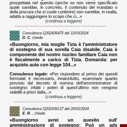
prospettata nel quesito (anche se non viene specificato
quale sarebbe, in concreto, il contenuto del mandato o
della procura che si vuole conferire) non sarebbe, in realtà,
adatta a raggiungere lo scopo che ci...»
(continua a leggere)
Consulenza
Q202436475
del 11/03/2024
D. C.
chiede
«Buongiorno, mia moglie Tizia è l'amministratore
di sostegno di sua sorella Caia disabile. Caia è
componente del nostro nucleo familiare Caia non
è fiscalmente a carico di Tizia. Domanda: per
acquisto auto con legge 104...»
Consulenza legale:
«Per rispondere al primo dei quesiti
formulati è necessario, innanzitutto, esaminare quanto
previsto dal decreto di nomina dell’amministratore di
sostegno: infatti i poteri di quest’ultimo non vengono
stabiliti a priori dalla...»
(continua a leggere)
Consulenza
Q202436137
del 20/02/2024
E. R. .
chiede
«Buongiorno avrei un quesito sull'
amministrazione di sostegno: Può un ads