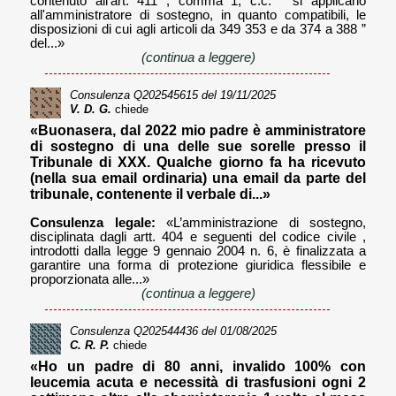
contenuto all’art. 411 , comma 1, c.c. “ si applicano
all'amministratore di sostegno, in quanto compatibili, le
disposizioni di cui agli articoli da 349 353 e da 374 a 388 ”
del...»
(continua a leggere)
Consulenza
Q202545615
del 19/11/2025
V. D. G.
chiede
«Buonasera, dal 2022 mio padre è amministratore
di sostegno di una delle sue sorelle presso il
Tribunale di XXX. Qualche giorno fa ha ricevuto
(nella sua email ordinaria) una email da parte del
tribunale, contenente il verbale di...»
Consulenza legale:
«L’amministrazione di sostegno,
disciplinata dagli artt. 404 e seguenti del codice civile ,
introdotti dalla legge 9 gennaio 2004 n. 6, è finalizzata a
garantire una forma di protezione giuridica flessibile e
proporzionata alle...»
(continua a leggere)
Consulenza
Q202544436
del 01/08/2025
C. R. P.
chiede
«Ho un padre di 80 anni, invalido 100% con
leucemia acuta e necessità di trasfusioni ogni 2