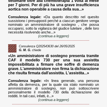
settimane oltre alla chemioterapia 1 volta al mese
per 7 giorni. Per di più ha una grave insufficienza
aortica non operabile a causa della sua...»
Consulenza legale:
«Da quanto descritto nel quesito
sussistono i presupposti perché a ciascun genitore venga
nominato un amministratore di sostegno , che possa
occuparsi, sotto la vigilanza del giudice tutelare , delle loro
necessità risolvendo anche...»
(continua a leggere)
Consulenza
Q202543630
del 26/05/2025
G. M. G.
chiede
«Un amministratore di sostegno presenta tramite
CAF il modello 730 per una sua assistita
impossibilitata a firmare che soffre di demenza
grave. L'amministratore non firma la dichiarazione
che risulta firmata dall'assistita. L'assistita...»
Consulenza legale:
«In linea generale, una persona
affetta da demenza, per la quale sia stato nominato un
amministratore di sostegno, non può sottoscrivere
personalmente il modello 730 della dichiarazione dei
redditi. In tali casi, infatti, è...»
(continua a leggere)