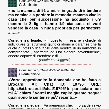
Consulenza
Q202647752
del 01/06/2026
R. B.
chiede
«ho la mamma di 91 anni. e' in grado di intendere
ma comincia a perdere la memoria. mamma vive in
casa che per successione ha acquisito i 6/9
mentre le 3 figlie hanno 1/9 ciascuna. si vuol
vendere la casa in nuda proprieta per permettere
alla...»
Consulenza legale:
«Il quesito in esame richiede di
individuare gli strumenti giuridici idonei a garantire che la
quota di prezzo ricavabile dalla vendita di un immobile in
comproprietà , spettante ad una signora novantunenne,
ancora capace di intendere e di...»
(continua a leggere)
Consulenza
Q202646458
del 10/02/2026
Cliente
chiede
«Vorrei approfondire la domanda che ho fatto a
Brocardi AI: Chat ID: 19796 URL:
https://ai.brocardi.it/chat/19796/ In particolare non
mi Ã¨ chiaro / vorrei meglio capire quanto segue:
quali sono le sentenze piÃ¹ recenti...»
Consulenza legale:
«Va premesso che, in forza del rinvio