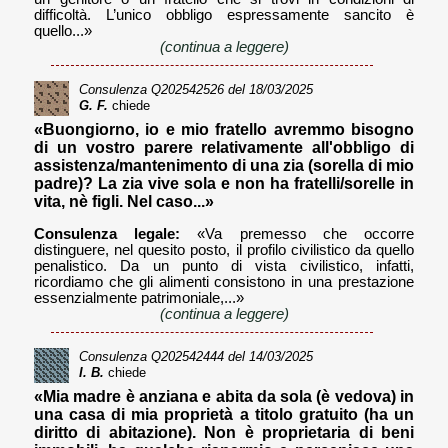
difficoltà. L’unico obbligo espressamente sancito è
quello...»
(continua a leggere)
Consulenza
Q202542526
del 18/03/2025
G. F.
chiede
«Buongiorno, io e mio fratello avremmo bisogno
di un vostro parere relativamente all'obbligo di
assistenza/mantenimento di una zia (sorella di mio
padre)? La zia vive sola e non ha fratelli/sorelle in
vita, nè figli. Nel caso...»
Consulenza legale:
«Va premesso che occorre
distinguere, nel quesito posto, il profilo civilistico da quello
penalistico. Da un punto di vista civilistico, infatti,
ricordiamo che gli alimenti consistono in una prestazione
essenzialmente patrimoniale,...»
(continua a leggere)
Consulenza
Q202542444
del 14/03/2025
I. B.
chiede
«Mia madre è anziana e abita da sola (è vedova) in
una casa di mia proprietà a titolo gratuito (ha un
diritto di abitazione). Non è proprietaria di beni