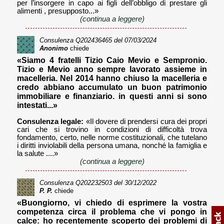
per l’insorgere in capo ai figli dell’obbligo di prestare gli
alimenti , presupposto...»
(continua a leggere)
Consulenza
Q202436465
del 07/03/2024
Anonimo
chiede
«Siamo 4 fratelli Tizio Caio Mevio e Sempronio.
Tizio e Mevio anno sempre lavorato assieme in
macelleria. Nel 2014 hanno chiuso la macelleria e
credo abbiano accumulato un buon patrimonio
immobiliare e finanziario. in questi anni si sono
intestati...»
Consulenza legale:
«Il dovere di prendersi cura dei propri
cari che si trovino in condizioni di difficoltà trova
fondamento, certo, nelle norme costituzionali, che tutelano
i diritti inviolabili della persona umana, nonché la famiglia e
la salute ....»
(continua a leggere)
Consulenza
Q202232503
del 30/12/2022
P. P.
chiede
«Buongiorno, vi chiedo di esprimere la vostra
competenza circa il problema che vi pongo in
calce: ho recentemente scoperto dei problemi di