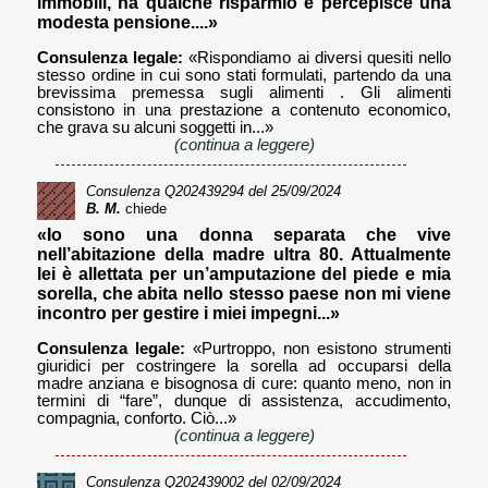
immobili, ha qualche risparmio e percepisce una
modesta pensione....»
Consulenza legale:
«Rispondiamo ai diversi quesiti nello
stesso ordine in cui sono stati formulati, partendo da una
brevissima premessa sugli alimenti . Gli alimenti
consistono in una prestazione a contenuto economico,
che grava su alcuni soggetti in...»
(continua a leggere)
Consulenza
Q202439294
del 25/09/2024
B. M.
chiede
«Io sono una donna separata che vive
nell’abitazione della madre ultra 80. Attualmente
lei è allettata per un’amputazione del piede e mia
sorella, che abita nello stesso paese non mi viene
incontro per gestire i miei impegni...»
Consulenza legale:
«Purtroppo, non esistono strumenti
giuridici per costringere la sorella ad occuparsi della
madre anziana e bisognosa di cure: quanto meno, non in
termini di “fare”, dunque di assistenza, accudimento,
compagnia, conforto. Ciò...»
(continua a leggere)
Consulenza
Q202439002
del 02/09/2024