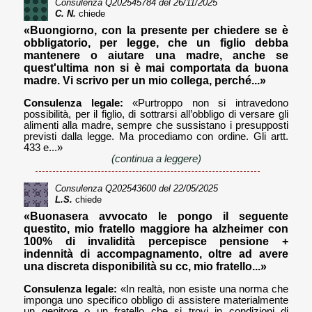
Consulenza
Q202545784
del 26/11/2025
C. N.
chiede
«Buongiorno, con la presente per chiedere se è
obbligatorio, per legge, che un figlio debba
mantenere o aiutare una madre, anche se
quest'ultima non si è mai comportata da buona
madre. Vi scrivo per un mio collega, perché...»
Consulenza legale:
«Purtroppo non si intravedono
possibilità, per il figlio, di sottrarsi all’obbligo di versare gli
alimenti alla madre, sempre che sussistano i presupposti
previsti dalla legge. Ma procediamo con ordine. Gli artt.
433 e...»
(continua a leggere)
Consulenza
Q202543600
del 22/05/2025
L.S.
chiede
«Buonasera avvocato le pongo il seguente
questito, mio fratello maggiore ha alzheimer con
100% di invalidità percepisce pensione +
indennità di accompagnamento, oltre ad avere
una discreta disponibilità su cc, mio fratello...»
Consulenza legale:
«In realtà, non esiste una norma che
imponga uno specifico obbligo di assistere materialmente
un genitore o un fratello che si trovi in condizioni di