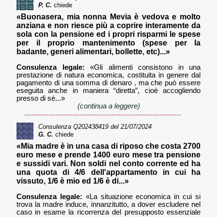
P. C.
chiede
«Buonasera, mia nonna Mevia è vedova e molto
anziana e non riesce più a coprire interamente da
sola con la pensione ed i propri risparmi le spese
per il proprio mantenimento (spese per la
badante, generi alimentari, bollette, etc)...»
Consulenza legale:
«Gli alimenti consistono in una
prestazione di natura economica, costituita in genere dal
pagamento di una somma di denaro , ma che può essere
eseguita anche in maniera “diretta”, cioè accogliendo
presso di sé...»
(continua a leggere)
Consulenza
Q202438419
del 21/07/2024
G. C.
chiede
«Mia madre è in una casa di riposo che costa 2700
euro mese e prende 1400 euro mese tra pensione
e sussidi vari. Non soldi nel conto corrente ed ha
una quota di 4/6 dell'appartamento in cui ha
vissuto, 1/6 è mio ed 1/6 è di...»
Consulenza legale:
«La situazione economica in cui si
trova la madre induce, innanzitutto, a dover escludere nel
caso in esame la ricorrenza del presupposto essenziale