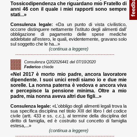
Tossicodipendenza che riguardano mio Fratello di
anni 46 con il quale i miei rapporti sono sempre
stati...»
Consulenza legale:
«Da un punto di vista civilistico,
occorre distinguere nettamente l’istituto degli alimenti dall’
obbligazione di pagamento delle spese mediche
addebitate all’estero, le quali, evidentemente, gravano solo
sul soggetto che le ha...»
(continua a leggere)
Consulenza
Q202026441
del 07/10/2020
Federico
chiede
«Nel 2017 è morto mio padre, ancora lavoratore
dipendente. I suoi unici eredi siamo io e due mie
sorelle. La nonna paterna è vedova e ancora viva
e percepisce la pensione minima. Oltre a mio
padre, mia nonna aveva altri due figli...»
Consulenza legale:
«L'obbligo degli alimenti legali trova la
sua specifica disciplina nel titolo XIII del libro I del codice
civile (artt. 433 e ss. c.c.), al termine della disciplina del
diritto di famiglia, ed è costruito sul concetto di famiglia
estesa,...»
(continua a leggere)