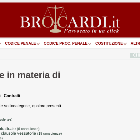
CODICE PENALE
CODICE PROC. PENALE
COSTITUZIONE
ALTR
CH
 in materia di
di:
Contratti
ulle sottocategorie, qualora presenti.
sulenze)
ntrattuale
(6 consulenze)
 e clausole vessatorie
(19 consulenze)
e)