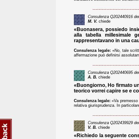
Consulenza
Q202440916
del
M. V.
chiede
«Buonasera, possiedo insie
alla tabella millesimale
rappresentavano in una cau
Consulenza legale:
«No, tale scrit
affermazione può definirsi assolutame
Consulenza
Q202440695
del
A. B.
chiede
«Buongiorno, Ho firmato un 
teorico vorrei capire se e c
Consulenza legale:
«Va premesso che
relativa giurisprudenza. In particola
Consulenza
Q202439929
del
V. B.
chiede
«Richiedo la seguente consu