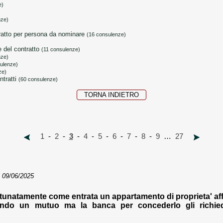
e)
nze)
ntratto per persona da nominare
(16 consulenze)
ne del contratto
(11 consulenze)
nze)
ulenze)
ze)
ntratti
(60 consulenze)
TORNA INDIETRO
1
-
2
-
3
-
4
-
5
-
6
-
7
-
8
-
9
…
27
 09/06/2025
tunatamente come entrata un appartamento di proprieta' affi
cendo un mutuo ma la banca per concederlo gli richie