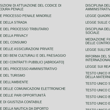
SIZIONI DI ATTUAZIONE DEL CODICE DI
DISCIPLINA DE
EDURA PENALE
AMMINISTRATI
E PROCESSO PENALE MINORILE
LEGGE QUADRO
E DELLA STRADA
LEGGE SULLE 
E DEL PROCESSO TRIBUTARIO
DISCIPLINA DE
SOCIALE
E DELLA PRIVACY
MEDIAZIONE FI
CE DEL CONSUMO
DELLE CONTROV
E DELLE ASSICURAZIONI PRIVATE
LEGGE SULL'O
E DEI BENI CULTURALI E DEL PAESAGGIO
RIFORMA DEL S
INTERNAZIONA
E DEI CONTRATTI PUBBLICI [ABROGATO]
LEGGE SUI REA
E DEL PROCESSO AMMINISTRATIVO
TESTO UNICO I
E DEL TURISMO
DELLA MATERNI
E DELL'AMBIENTE
TESTO UNICO 
E DELLE COMUNICAZIONI ELETTRONICHE
TESTO UNICO D
E DELLE PARI OPPORTUNITÀ
TESTO UNICO 
E DI GIUSTIZIA CONTABILE
TESTO UNICO E
E DELLA NAUTICA DA DIPORTO