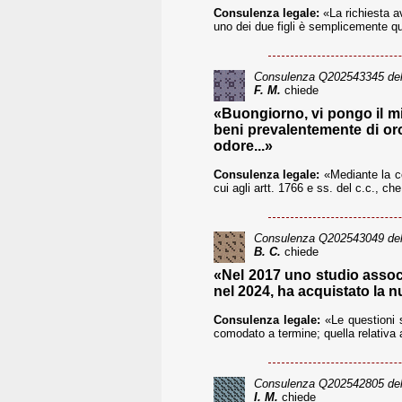
Consulenza legale:
«La richiesta av
uno dei due figli è semplicemente que
Consulenza
Q202543345
del
F. M.
chiede
«Buongiorno, vi pongo il mi
beni prevalentemente di oro
odore...»
Consulenza legale:
«Mediante la co
cui agli artt. 1766 e ss. del c.c., ch
Consulenza
Q202543049
del
B. C.
chiede
«Nel 2017 uno studio associa
nel 2024, ha acquistato la n
Consulenza legale:
«Le questioni s
comodato a termine; quella relativa ai
Consulenza
Q202542805
del
I. M.
chiede