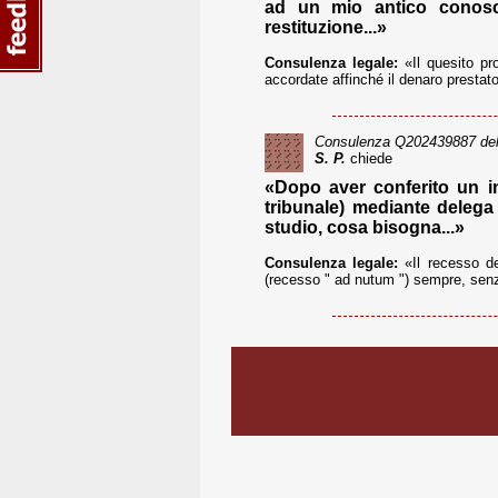
ad un mio antico conosce
restituzione...»
Consulenza legale:
«Il quesito pro
accordate affinché il denaro prestat
Consulenza
Q202439887
del
S. P.
chiede
«Dopo aver conferito un inc
tribunale) mediante delega
studio, cosa bisogna...»
Consulenza legale:
«Il recesso del
(recesso " ad nutum ") sempre, senz