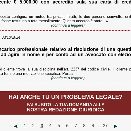
nte € 5.000,00 con accredito sula sua carta di credi
posto configura un mutuo tra privati. Infatti, le due persone coinvolte, un
o fosse restituito a rate mensilmente. Questo accordo è stato...»
(continua a leggere)
 30/10/2024
arico professionale relativo al risoluzione di una questi
 ad agire in nome e per conto ad un avvocato con elezio
 cliente trova la sua disciplina nell’art. 2237 del codice civile. Il cliente
a fornire una motivazione specifica. Per...»
(continua a leggere)
HAI ANCHE TU UN PROBLEMA LEGALE?
FAI SUBITO LA TUA DOMANDA ALLA
NOSTRA REDAZIONE GIURIDICA
1
-
2
-
3
-
4
-
5
-
6
-
7
-
8
-
9
…
27