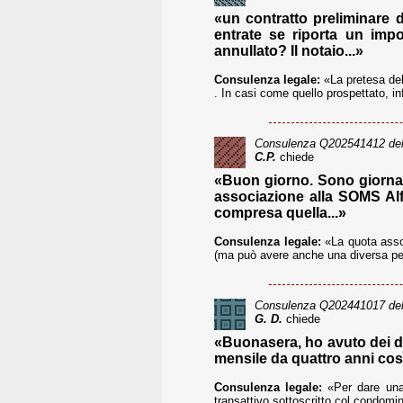
«un contratto preliminare d
entrate se riporta un impo
annullato? Il notaio...»
Consulenza legale:
«La pretesa del 
. In casi come quello prospettato, infa
Consulenza
Q202541412
del
C.P.
chiede
«Buon giorno. Sono giornali
associazione alla SOMS Alfa
compresa quella...»
Consulenza legale:
«La quota assoc
(ma può avere anche una diversa perio
Consulenza
Q202441017
del
G. D.
chiede
«Buonasera, ho avuto dei d
mensile da quattro anni così
Consulenza legale:
«Per dare una 
transattivo sottoscritto col condomi