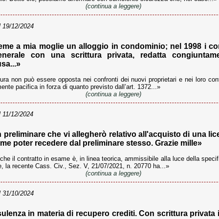
(continua a leggere)
 19/12/2024
me a mia moglie un alloggio in condominio; nel 1998 i c
 generale con una scrittura privata, redatta congiunta
sa...»
tura non può essere opposta nei confronti dei nuovi proprietari e nei loro con
nte pacifica in forza di quanto previsto dall’art. 1372...»
(continua a leggere)
 11/12/2024
preliminare che vi allegherò relativo all'acquisto di una li
ome poter recedere dal preliminare stesso. Grazie mille»
 il contratto in esame è, in linea teorica, ammissibile alla luce della specifi
re, la recente Cass. Civ., Sez. V, 21/07/2021, n. 20770 ha...»
(continua a leggere)
 31/10/2024
lenza in materia di recupero crediti. Con scrittura privata 