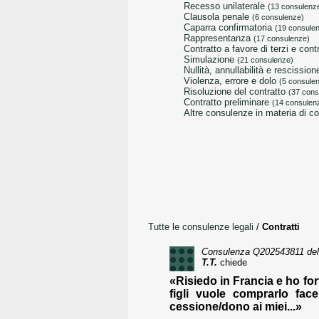
recesso unilaterale
(13 consulenz
clausola penale
(6 consulenze)
caparra confirmatoria
(19 consule
rappresentanza
(17 consulenze)
contratto a favore di terzi e co
simulazione
(21 consulenze)
nullità, annullabilità e rescissio
violenza, errore e dolo
(5 consule
risoluzione del contratto
(37 cons
contratto preliminare
(14 consulen
altre consulenze in materia di co
Tutte le consulenze legali
/
Contratti
Consulenza
Q202543811
del
T.T.
chiede
«Risiedo in Francia e ho for
figli vuole comprarlo fa
cessione/dono ai miei...»