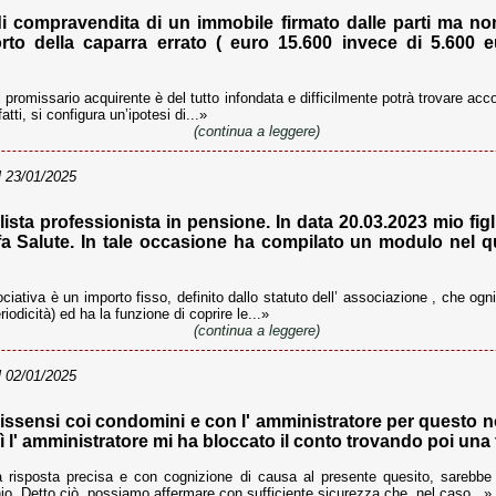
i compravendita di un immobile firmato dalle parti ma non
rto della caparra errato ( euro 15.600 invece di 5.600 
promissario acquirente è del tutto infondata e difficilmente potrà trovare accog
tti, si configura un’ipotesi di...»
(continua a leggere)
 23/01/2025
sta professionista in pensione. In data 20.03.2023 mio fig
 Salute. In tale occasione ha compilato un modulo nel qua
iativa è un importo fisso, definito dallo statuto dell’ associazione , che og
dicità) ed ha la funzione di coprire le...»
(continua a leggere)
 02/01/2025
issensi coi condomini e con l' amministratore per questo n
 l' amministratore mi ha bloccato il conto trovando poi una t
risposta precisa e con cognizione di causa al presente quesito, sarebbe 
nio. Detto ciò, possiamo affermare con sufficiente sicurezza che, nel caso...»