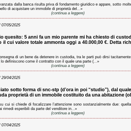
anzata dalla banca risulta priva di fondamento giuridico e appare, sotto molteplic
llo di acquistare un immobile di proprietà del...»
(continua a leggere)
 07/05/2025
o quesito: 5 anni fa un mio parente mi ha chiesto di custo
 il cui valore totale ammonta oggi a 40.000,00 €. Detta rich
nsegna di un bene da detenere in custodia, tra le parti può dirsi tacitamente 
e lo definiscono come il contratto con il quale una parte (...»
(continua a leggere)
 29/04/2025
to sotto forma di snc-stp (d’ora in poi “studio”), dal qual
uda proprietà di un immobile costituito da una abitazione (olt
u cui si chiede di focalizzare l’attenzione sono sostanzialmente due: quella r
 rimedi esperibili da parte del venditore in...»
(continua a leggere)
 07/04/2025