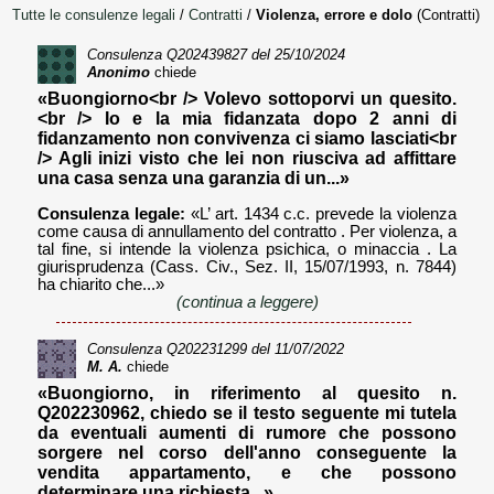
Tutte le consulenze legali
/
Contratti
/
Violenza, errore e dolo
(Contratti)
Consulenza
Q202439827
del 25/10/2024
Anonimo
chiede
«Buongiorno<br /> Volevo sottoporvi un quesito.
<br /> Io e la mia fidanzata dopo 2 anni di
fidanzamento non convivenza ci siamo lasciati<br
/> Agli inizi visto che lei non riusciva ad affittare
una casa senza una garanzia di un...»
Consulenza legale:
«L’ art. 1434 c.c. prevede la violenza
come causa di annullamento del contratto . Per violenza, a
tal fine, si intende la violenza psichica, o minaccia . La
giurisprudenza (Cass. Civ., Sez. II, 15/07/1993, n. 7844)
ha chiarito che...»
(continua a leggere)
Consulenza
Q202231299
del 11/07/2022
M. A.
chiede
«Buongiorno, in riferimento al quesito n.
Q202230962, chiedo se il testo seguente mi tutela
da eventuali aumenti di rumore che possono
sorgere nel corso dell'anno conseguente la
vendita appartamento, e che possono
determinare una richiesta...»