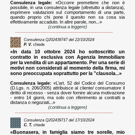
Consulenza legale:
«Occorre premettere che non è
possibile, in una consulenza legale (oltretutto a distanza),
esprimere valutazioni sul comportamento di una parte,
quando proprio chi pone il quesito non sa cosa sia
effettivamente accaduto. In altre parole, non...»
(continua a leggere)
Consulenza
Q202439747
del 22/10/2024
P. V.
chiede
«In data 10 ottobre 2024 ho sottoscritto un
contratto in esclusiva con Agenzia Immobiliare
per la vendita di un appartamento. Per una serie di
motivi non considerati al momento della firma, mi
sono preoccupata soprattutto per la "clausola...»
Consulenza legale:
«L’art. 52 del Codice del Consumo
(D.Lgs. n. 206/2005) attribuisce al cliente/ consumatore il
diritto di recesso - senza dover fornire alcuna motivazione
- entro 14 giorni, ma solo con riferimento ai contratti a
distanza o negoziati...»
(continua a leggere)
Consulenza
Q202439717
del 17/10/2024
C. T.
chiede
«Buonasera, in famiglia siamo tre sorelle, mio