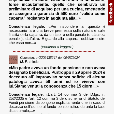
forse incautamente, quello che sembrava un
preliminare di acquisto per una cucina, emettendo
un assegno a garanzia di 500 euro "valido come
caparra" registrato in aggiunta alla...»
Consulenza legale:
«Per rispondere al quesito è
necessario fare una breve premessa sulla natura e sulle
finalità della caparra, da un lato, e della penale (o clausola
penale ), dall’altro. Riguardo alla caparra, dobbiamo dire
che essa non...»
(continua a leggere)
Consulenza
Q202438247
del 09/07/2024
M. P.
chiede
«Mio padre aveva un fondo pensione e non aveva
designato beneficiari. Purtroppo il 29 aprile 2024 è
deceduto all' improvviso senza soffrire di alcuna
patologia aveva 58 anni ed io vivevo con
lui.Siamo venuti a conoscenza che 15 giorni...»
Consulenza legale:
«L’art. 14 comma 3 del D.lgs. n.
252/2005 e l’art. 12 comma 3 dello schema di Statuto dei
Fondi pensione dispongono esplicitamente che in caso di
decesso dell’iscritto al fondo pensionistico durante la fase
di accumulo,...»