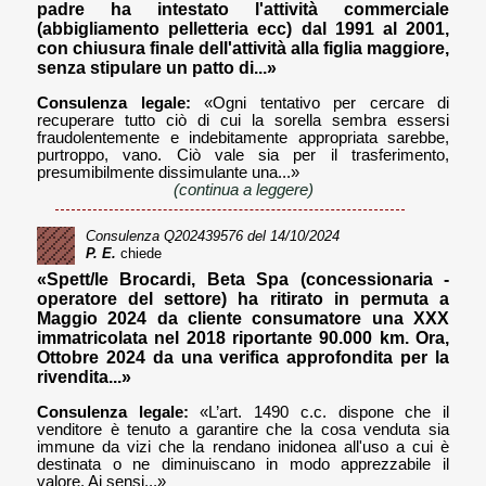
padre ha intestato l'attività commerciale
(abbigliamento pelletteria ecc) dal 1991 al 2001,
con chiusura finale dell'attività alla figlia maggiore,
senza stipulare un patto di...»
Consulenza legale:
«Ogni tentativo per cercare di
recuperare tutto ciò di cui la sorella sembra essersi
fraudolentemente e indebitamente appropriata sarebbe,
purtroppo, vano. Ciò vale sia per il trasferimento,
presumibilmente dissimulante una...»
(continua a leggere)
Consulenza
Q202439576
del 14/10/2024
P. E.
chiede
«Spett/le Brocardi, Beta Spa (concessionaria -
operatore del settore) ha ritirato in permuta a
Maggio 2024 da cliente consumatore una XXX
immatricolata nel 2018 riportante 90.000 km. Ora,
Ottobre 2024 da una verifica approfondita per la
rivendita...»
Consulenza legale:
«L’art. 1490 c.c. dispone che il
venditore è tenuto a garantire che la cosa venduta sia
immune da vizi che la rendano inidonea all'uso a cui è
destinata o ne diminuiscano in modo apprezzabile il
valore. Ai sensi...»