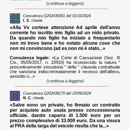
(continua a leggere)
Consulenza
Q202439301
del 01/10/2024
I. S.
chiede
«Alla Vs cortese attenzione Ad aprile dell'anno
corrente ho iscritto mio figlio ad un nido privato.
Da quando mio figlio ha iniziato a frequentarlo
non mi trovo bene e ho notato alcune cose che
non mi convincono (ad es.non mi è stato...»
Consulenza legale:
«La Corte di Cassazione (Sez. III
Civ., 05/05/2017, n. 10910) ha riconosciuto la natura “
presuntivamente vessatoria ” della “ clausola contrattuale
che sanziona indiscriminatamente il recesso dell'allievo,
assistito o...»
(continua a leggere)
Consulenza
Q202439170
del 23/09/2024
N. C.
chiede
«Salve sono un privato, ho firmato un contratto
per acquisto auto usata presso concessionaria
ufficiale, dando caparra di 1.500 euro per un
prezzo complessivo di 33.000 euro. Da una visura
al PRA della targa del veicolo risulta che la...»