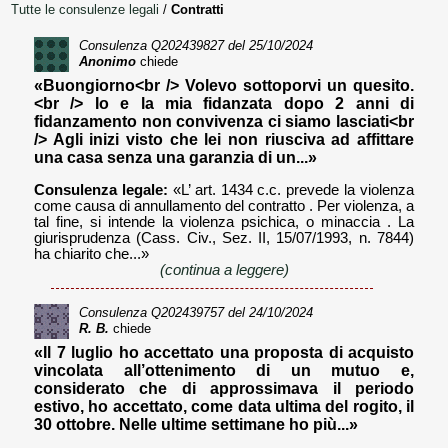
Tutte le consulenze legali
/
Contratti
Consulenza
Q202439827
del 25/10/2024
Anonimo
chiede
«Buongiorno<br /> Volevo sottoporvi un quesito.
<br /> Io e la mia fidanzata dopo 2 anni di
fidanzamento non convivenza ci siamo lasciati<br
/> Agli inizi visto che lei non riusciva ad affittare
una casa senza una garanzia di un...»
Consulenza legale:
«L’ art. 1434 c.c. prevede la violenza
come causa di annullamento del contratto . Per violenza, a
tal fine, si intende la violenza psichica, o minaccia . La
giurisprudenza (Cass. Civ., Sez. II, 15/07/1993, n. 7844)
ha chiarito che...»
(continua a leggere)
Consulenza
Q202439757
del 24/10/2024
R. B.
chiede
«Il 7 luglio ho accettato una proposta di acquisto
vincolata all’ottenimento di un mutuo e,
considerato che di approssimava il periodo
estivo, ho accettato, come data ultima del rogito, il
30 ottobre. Nelle ultime settimane ho più...»